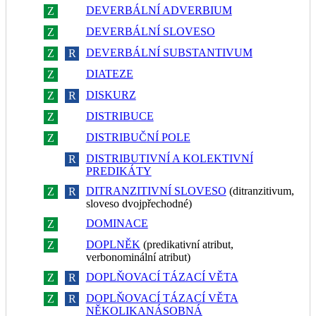
DEVERBÁLNÍ ADVERBIUM
Z
R
DEVERBÁLNÍ SLOVESO
Z
R
DEVERBÁLNÍ SUBSTANTIVUM
Z
R
DIATEZE
Z
R
DISKURZ
Z
R
DISTRIBUCE
Z
R
DISTRIBUČNÍ POLE
Z
R
DISTRIBUTIVNÍ A KOLEKTIVNÍ
Z
R
PREDIKÁTY
DITRANZITIVNÍ SLOVESO
(ditranzitivum,
Z
R
sloveso dvojpřechodné)
DOMINACE
Z
R
DOPLNĚK
(predikativní atribut,
Z
R
verbonominální atribut)
DOPLŇOVACÍ TÁZACÍ VĚTA
Z
R
DOPLŇOVACÍ TÁZACÍ VĚTA
Z
R
NĚKOLIKANÁSOBNÁ