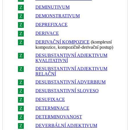
DEMINUTIVUM
Z
R
DEMONSTRATIVUM
Z
R
DEPREFIXACE
Z
R
DERIVACE
Z
R
DERIVAČNÍ KOMPOZICE
(komplexní
Z
R
kompozice, kompozičně-derivační postup)
DESUBSTANTIVNÍ ADJEKTIVUM
Z
R
KVALITATIVNÍ
DESUBSTANTIVNÍ ADJEKTIVUM
Z
R
RELAČNÍ
DESUBSTANTIVNÍ ADVERBIUM
Z
R
DESUBSTANTIVNÍ SLOVESO
Z
R
DESUFIXACE
Z
R
DETERMINACE
Z
R
DETERMINOVANOST
Z
R
DEVERBÁLNÍ ADJEKTIVUM
Z
R