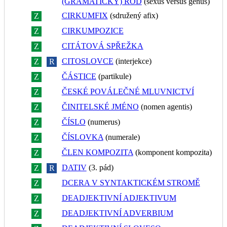
(GRAMATICKÝ) ROD
(sexus versus genus)
CIRKUMFIX
(sdružený afix)
Z
R
CIRKUMPOZICE
Z
R
CITÁTOVÁ SPŘEŽKA
Z
R
CITOSLOVCE
(interjekce)
Z
R
ČÁSTICE
(partikule)
Z
R
ČESKÉ POVÁLEČNÉ MLUVNICTVÍ
Z
R
ČINITELSKÉ JMÉNO
(nomen agentis)
Z
R
ČÍSLO
(numerus)
Z
R
ČÍSLOVKA
(numerale)
Z
R
ČLEN KOMPOZITA
(komponent kompozita)
Z
R
DATIV
(3. pád)
Z
R
DCERA V SYNTAKTICKÉM STROMĚ
Z
R
DEADJEKTIVNÍ ADJEKTIVUM
Z
R
DEADJEKTIVNÍ ADVERBIUM
Z
R