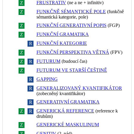
FRUSTRATIV
(ne a ne + infinitiv)
Z
R
FUNKČNĚ SÉMANTICKÉ POLE
(funkčně
Z
R
sémantická kategorie, pole)
FUNKČNÍ GENERATIVNÍ POPIS
(FGP)
Z
R
FUNKČNÍ GRAMATIKA
Z
R
FUNKČNÍ KATEGORIE
Z
R
FUNKČNÍ PERSPEKTIVA VĚTNÁ
(FPV)
Z
R
FUTURUM
(budoucí čas)
Z
R
FUTURUM VE STARŠÍ ČEŠTINĚ
Z
R
GAPPING
Z
R
GENERALIZOVANÝ KVANTIFIKÁTOR
Z
R
(zobecněný kvantifikátor)
GENERATIVNÍ GRAMATIKA
Z
R
GENERICKÁ REFERENCE
(reference k
Z
R
druhům)
GENERICKÉ MASKULINUM
Z
R
GENITIV
(2. pád)
Z
R