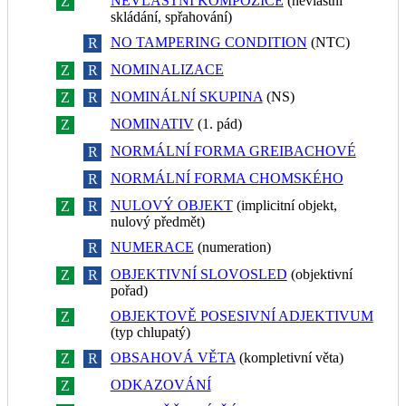
NEVLASTNÍ KOMPOZICE
(nevlastní
Z
R
skládání, spřahování)
NO TAMPERING CONDITION
(NTC)
Z
R
NOMINALIZACE
Z
R
NOMINÁLNÍ SKUPINA
(NS)
Z
R
NOMINATIV
(1. pád)
Z
R
NORMÁLNÍ FORMA GREIBACHOVÉ
Z
R
NORMÁLNÍ FORMA CHOMSKÉHO
Z
R
NULOVÝ OBJEKT
(implicitní objekt,
Z
R
nulový předmět)
NUMERACE
(numeration)
Z
R
OBJEKTIVNÍ SLOVOSLED
(objektivní
Z
R
pořad)
OBJEKTOVĚ POSESIVNÍ ADJEKTIVUM
Z
R
(typ chlupatý)
OBSAHOVÁ VĚTA
(kompletivní věta)
Z
R
ODKAZOVÁNÍ
Z
R