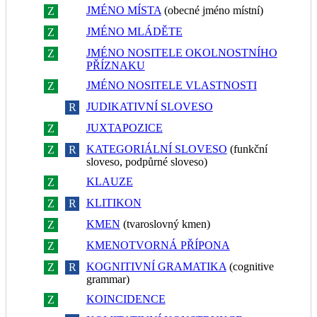
JMÉNO MÍSTA
(obecné jméno místní)
Z
R
JMÉNO MLÁDĚTE
Z
R
JMÉNO NOSITELE OKOLNOSTNÍHO
Z
R
PŘÍZNAKU
JMÉNO NOSITELE VLASTNOSTI
Z
R
JUDIKATIVNÍ SLOVESO
Z
R
JUXTAPOZICE
Z
R
KATEGORIÁLNÍ SLOVESO
(funkční
Z
R
sloveso, podpůrné sloveso)
KLAUZE
Z
R
KLITIKON
Z
R
KMEN
(tvaroslovný kmen)
Z
R
KMENOTVORNÁ PŘÍPONA
Z
R
KOGNITIVNÍ GRAMATIKA
(cognitive
Z
R
grammar)
KOINCIDENCE
Z
R