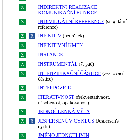
INDIREKTNÍ REALIZACE
Z
R
KOMUNIKAČNÍ FUNKCE
INDIVIDUÁLNÍ REFERENCE
(singulární
Z
R
reference)
INFINITIV
(neurčitek)
Z
R
INFINITIVNÍ KMEN
Z
R
INSTANCE
Z
R
INSTRUMENTÁL
(7. pád)
Z
R
INTENZIFIKAČNÍ ČÁSTICE
(zesilovací
Z
R
částice)
INTERPOZICE
Z
R
ITERATIVNOST
(frekventativnost,
Z
R
násobenost, opakovanost)
JEDNOČLENNÁ VĚTA
Z
R
JESPERSENŮV CYKLUS
(Jespersen's
Z
R
cycle)
JMÉNO JEDNOTLIVIN
Z
R