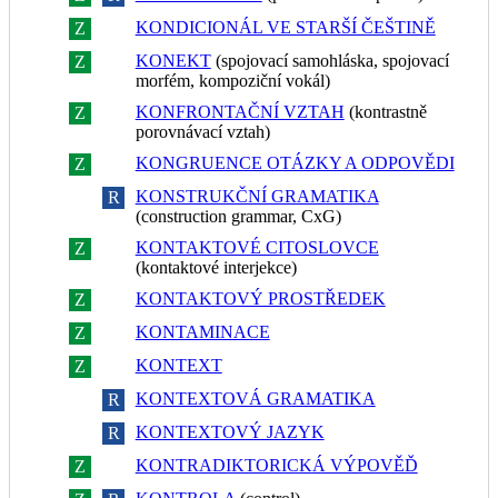
KONDICIONÁL VE STARŠÍ ČEŠTINĚ
Z
R
KONEKT
(spojovací samohláska, spojovací
Z
R
morfém, kompoziční vokál)
KONFRONTAČNÍ VZTAH
(kontrastně
Z
R
porovnávací vztah)
KONGRUENCE OTÁZKY A ODPOVĚDI
Z
R
KONSTRUKČNÍ GRAMATIKA
Z
R
(construction grammar, CxG)
KONTAKTOVÉ CITOSLOVCE
Z
R
(kontaktové interjekce)
KONTAKTOVÝ PROSTŘEDEK
Z
R
KONTAMINACE
Z
R
KONTEXT
Z
R
KONTEXTOVÁ GRAMATIKA
Z
R
KONTEXTOVÝ JAZYK
Z
R
KONTRADIKTORICKÁ VÝPOVĚĎ
Z
R