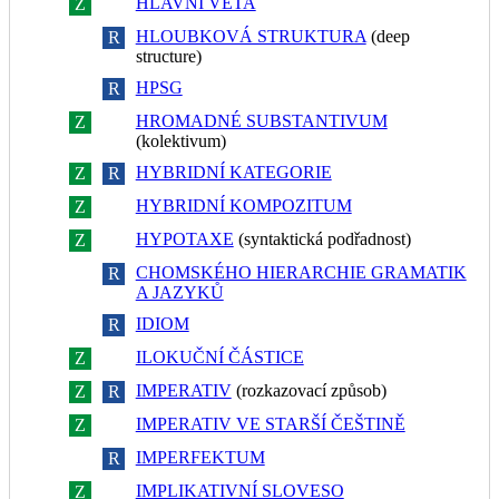
HLAVNÍ VĚTA
Z
R
HLOUBKOVÁ STRUKTURA
(deep
Z
R
structure)
HPSG
Z
R
HROMADNÉ SUBSTANTIVUM
Z
R
(kolektivum)
HYBRIDNÍ KATEGORIE
Z
R
HYBRIDNÍ KOMPOZITUM
Z
R
HYPOTAXE
(syntaktická podřadnost)
Z
R
CHOMSKÉHO HIERARCHIE GRAMATIK
Z
R
A JAZYKŮ
IDIOM
Z
R
ILOKUČNÍ ČÁSTICE
Z
R
IMPERATIV
(rozkazovací způsob)
Z
R
IMPERATIV VE STARŠÍ ČEŠTINĚ
Z
R
IMPERFEKTUM
Z
R
IMPLIKATIVNÍ SLOVESO
Z
R