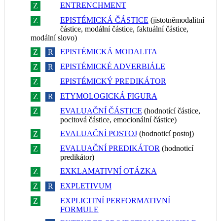
ENTRENCHMENT
Z
R
EPISTÉMICKÁ ČÁSTICE
(jistotněmodalitní
Z
R
částice, modální částice, faktuální částice,
modální slovo)
EPISTÉMICKÁ MODALITA
Z
R
EPISTÉMICKÉ ADVERBIÁLE
Z
R
EPISTÉMICKÝ PREDIKÁTOR
Z
R
ETYMOLOGICKÁ FIGURA
Z
R
EVALUAČNÍ ČÁSTICE
(hodnotící částice,
Z
R
pocitová částice, emocionální částice)
EVALUAČNÍ POSTOJ
(hodnoticí postoj)
Z
R
EVALUAČNÍ PREDIKÁTOR
(hodnoticí
Z
R
predikátor)
EXKLAMATIVNÍ OTÁZKA
Z
R
EXPLETIVUM
Z
R
EXPLICITNÍ PERFORMATIVNÍ
Z
R
FORMULE