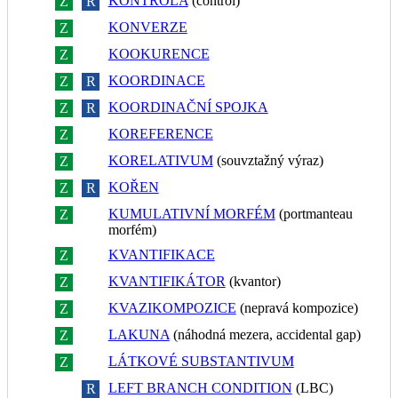
KONTROLA
(control)
Z
R
KONVERZE
Z
R
KOOKURENCE
Z
R
KOORDINACE
Z
R
KOORDINAČNÍ SPOJKA
Z
R
KOREFERENCE
Z
R
KORELATIVUM
(souvztažný výraz)
Z
R
KOŘEN
Z
R
KUMULATIVNÍ MORFÉM
(portmanteau
Z
R
morfém)
KVANTIFIKACE
Z
R
KVANTIFIKÁTOR
(kvantor)
Z
R
KVAZIKOMPOZICE
(nepravá kompozice)
Z
R
LAKUNA
(náhodná mezera, accidental gap)
Z
R
LÁTKOVÉ SUBSTANTIVUM
Z
R
LEFT BRANCH CONDITION
(LBC)
Z
R