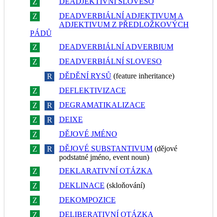
DEADJEKTIVNÍ SLOVESO
Z
R
DEADVERBIÁLNÍ ADJEKTIVUM A
Z
R
ADJEKTIVUM Z PŘEDLOŽKOVÝCH
PÁDŮ
DEADVERBIÁLNÍ ADVERBIUM
Z
R
DEADVERBIÁLNÍ SLOVESO
Z
R
DĚDĚNÍ RYSŮ
(feature inheritance)
Z
R
DEFLEKTIVIZACE
Z
R
DEGRAMATIKALIZACE
Z
R
DEIXE
Z
R
DĚJOVÉ JMÉNO
Z
R
DĚJOVÉ SUBSTANTIVUM
(dějové
Z
R
podstatné jméno, event noun)
DEKLARATIVNÍ OTÁZKA
Z
R
DEKLINACE
(skloňování)
Z
R
DEKOMPOZICE
Z
R
DELIBERATIVNÍ OTÁZKA
Z
R