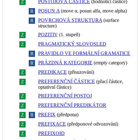
POSTOJOVÁ ČÁSTICE
(hodnotící částice)
Z
R
POSUN Α
(move α, posun alfa, move alpha)
Z
R
POVRCHOVÁ STRUKTURA
(surface
Z
R
structure)
POZITIV
(1. stupeň)
Z
R
PRAGMATICKÝ SLOVOSLED
Z
R
PRAVIDLO VE FORMÁLNÍ GRAMATICE
Z
R
PRÁZDNÁ KATEGORIE
(empty category)
Z
R
PREDIKACE
(přisuzování)
Z
R
PREFERENČNÍ ČÁSTICE
(přací částice,
Z
R
optativní částice)
PREFERENČNÍ POSTOJ
Z
R
PREFERENČNÍ PREDIKÁTOR
Z
R
PREFIX
(předpona)
Z
R
PREFIXACE
(předponové odvozování)
Z
R
PREFIXOID
Z
R