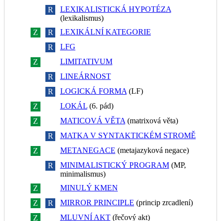
LEXIKALISTICKÁ HYPOTÉZA
Z
R
(lexikalismus)
LEXIKÁLNÍ KATEGORIE
Z
R
LFG
Z
R
LIMITATIVUM
Z
R
LINEÁRNOST
Z
R
LOGICKÁ FORMA
(LF)
Z
R
LOKÁL
(6. pád)
Z
R
MATICOVÁ VĚTA
(matrixová věta)
Z
R
MATKA V SYNTAKTICKÉM STROMĚ
Z
R
METANEGACE
(metajazyková negace)
Z
R
MINIMALISTICKÝ PROGRAM
(MP,
Z
R
minimalismus)
MINULÝ KMEN
Z
R
MIRROR PRINCIPLE
(princip zrcadlení)
Z
R
MLUVNÍ AKT
(řečový akt)
Z
R