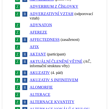
ADVERBIUM Z ČÍSLOVKY
Z
R
ADVERZATIVNÍ VZTAH
(odporovací
Z
R
vztah)
ADYNATON
Z
R
AFEREZE
Z
R
AFFECTEDNESS
(zasaženost)
Z
R
AFIX
Z
R
AKTANT
(participant)
Z
R
AKTUÁLNÍ ČLENĚNÍ VĚTNÉ
(AČ,
Z
R
informační struktura věty)
AKUZATIV
(4. pád)
Z
R
AKUZATIV S INFINITIVEM
Z
R
ALOMORFIE
Z
R
ALTERACE
Z
R
ALTERNACE KVANTITY
Z
R