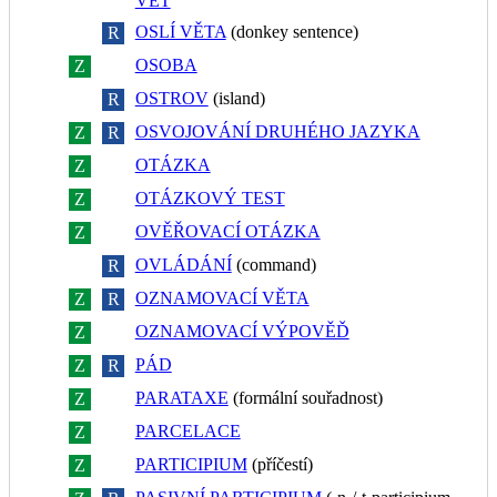
VĚT
OSLÍ VĚTA
(donkey sentence)
Z
R
OSOBA
Z
R
OSTROV
(island)
Z
R
OSVOJOVÁNÍ DRUHÉHO JAZYKA
Z
R
OTÁZKA
Z
R
OTÁZKOVÝ TEST
Z
R
OVĚŘOVACÍ OTÁZKA
Z
R
OVLÁDÁNÍ
(command)
Z
R
OZNAMOVACÍ VĚTA
Z
R
OZNAMOVACÍ VÝPOVĚĎ
Z
R
PÁD
Z
R
PARATAXE
(formální souřadnost)
Z
R
PARCELACE
Z
R
PARTICIPIUM
(příčestí)
Z
R