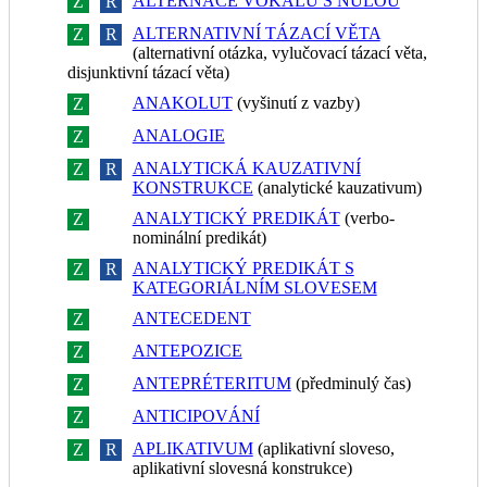
ALTERNACE VOKÁLŮ S NULOU
Z
R
ALTERNATIVNÍ TÁZACÍ VĚTA
Z
R
(alternativní otázka, vylučovací tázací věta,
disjunktivní tázací věta)
ANAKOLUT
(vyšinutí z vazby)
Z
R
ANALOGIE
Z
R
ANALYTICKÁ KAUZATIVNÍ
Z
R
KONSTRUKCE
(analytické kauzativum)
ANALYTICKÝ PREDIKÁT
(verbo-
Z
R
nominální predikát)
ANALYTICKÝ PREDIKÁT S
Z
R
KATEGORIÁLNÍM SLOVESEM
ANTECEDENT
Z
R
ANTEPOZICE
Z
R
ANTEPRÉTERITUM
(předminulý čas)
Z
R
ANTICIPOVÁNÍ
Z
R
APLIKATIVUM
(aplikativní sloveso,
Z
R
aplikativní slovesná konstrukce)