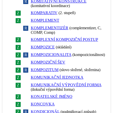
KOMITATIVNÍ KONSTRUKCE
Z
R
(komitativní koordinace)
KOMPARATIV
(2. stupeň)
Z
R
KOMPLEMENT
Z
R
KOMPLEMENTIZÉR
(complementizer, C,
Z
R
COMP, Comp)
KOMPLEXNÍ KOMPOZIČNÍ POSTUP
Z
R
KOMPOZICE
(skládání)
Z
R
KOMPOZICIONALITA
(kompozicionálnost)
Z
R
KOMPOZIČNÍ ŠEV
Z
R
KOMPOZITUM
(slovo složené, složenina)
Z
R
KOMUNIKAČNÍ JEDNOTKA
Z
R
KOMUNIKAČNÍ VÝPOVĚDNÍ FORMA
Z
R
(ilokuční výpovědní forma)
KONATELSKÉ JMÉNO
Z
R
KONCOVKA
Z
R
KONDICIONÁL
(podmiňovací způsob)
Z
R