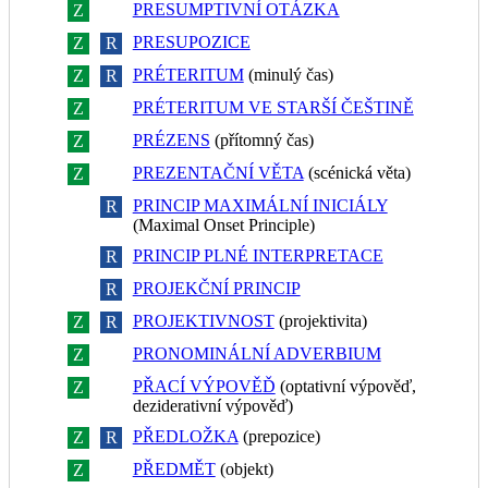
PRESUMPTIVNÍ OTÁZKA
Z
R
PRESUPOZICE
Z
R
PRÉTERITUM
(minulý čas)
Z
R
PRÉTERITUM VE STARŠÍ ČEŠTINĚ
Z
R
PRÉZENS
(přítomný čas)
Z
R
PREZENTAČNÍ VĚTA
(scénická věta)
Z
R
PRINCIP MAXIMÁLNÍ INICIÁLY
Z
R
(Maximal Onset Principle)
PRINCIP PLNÉ INTERPRETACE
Z
R
PROJEKČNÍ PRINCIP
Z
R
PROJEKTIVNOST
(projektivita)
Z
R
PRONOMINÁLNÍ ADVERBIUM
Z
R
PŘACÍ VÝPOVĚĎ
(optativní výpověď,
Z
R
deziderativní výpověď)
PŘEDLOŽKA
(prepozice)
Z
R
PŘEDMĚT
(objekt)
Z
R