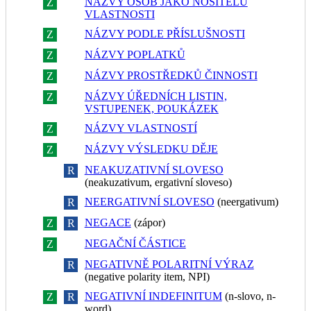
NÁZVY OSOB JAKO NOSITELŮ
Z
R
VLASTNOSTI
NÁZVY PODLE PŘÍSLUŠNOSTI
Z
R
NÁZVY POPLATKŮ
Z
R
NÁZVY PROSTŘEDKŮ ČINNOSTI
Z
R
NÁZVY ÚŘEDNÍCH LISTIN,
Z
R
VSTUPENEK, POUKÁZEK
NÁZVY VLASTNOSTÍ
Z
R
NÁZVY VÝSLEDKU DĚJE
Z
R
NEAKUZATIVNÍ SLOVESO
Z
R
(neakuzativum, ergativní sloveso)
NEERGATIVNÍ SLOVESO
(neergativum)
Z
R
NEGACE
(zápor)
Z
R
NEGAČNÍ ČÁSTICE
Z
R
NEGATIVNĚ POLARITNÍ VÝRAZ
Z
R
(negative polarity item, NPI)
NEGATIVNÍ INDEFINITUM
(n-slovo, n-
Z
R
word)