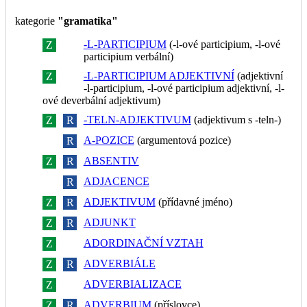
kategorie
"gramatika"
-L-PARTICIPIUM
(-l-ové participium, -l-ové
Z
R
participium verbální)
-L-PARTICIPIUM ADJEKTIVNÍ
(adjektivní
Z
R
-l-participium, -l-ové participium adjektivní, -l-
ové deverbální adjektivum)
-TELN-ADJEKTIVUM
(adjektivum s -teln-)
Z
R
A-POZICE
(argumentová pozice)
Z
R
ABSENTIV
Z
R
ADJACENCE
Z
R
ADJEKTIVUM
(přídavné jméno)
Z
R
ADJUNKT
Z
R
ADORDINAČNÍ VZTAH
Z
R
ADVERBIÁLE
Z
R
ADVERBIALIZACE
Z
R
ADVERBIUM
(příslovce)
Z
R