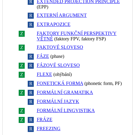
EXTENDED PROJECTION PRINCIPLE
Z
R
(EPP)
EXTERNÍ ARGUMENT
Z
R
EXTRAPOZICE
Z
R
FAKTORY FUNKČNÍ PERSPEKTIVY
Z
R
VĚTNÉ
(faktory FPV, faktory FSP)
FAKTOVÉ SLOVESO
Z
R
FÁZE
(phase)
Z
R
FÁZOVÉ SLOVESO
Z
R
FLEXE
(ohýbání)
Z
R
FONETICKÁ FORMA
(phonetic form, PF)
Z
R
FORMÁLNÍ GRAMATIKA
Z
R
FORMÁLNÍ JAZYK
Z
R
FORMÁLNÍ LINGVISTIKA
Z
R
FRÁZE
Z
R
FREEZING
Z
R