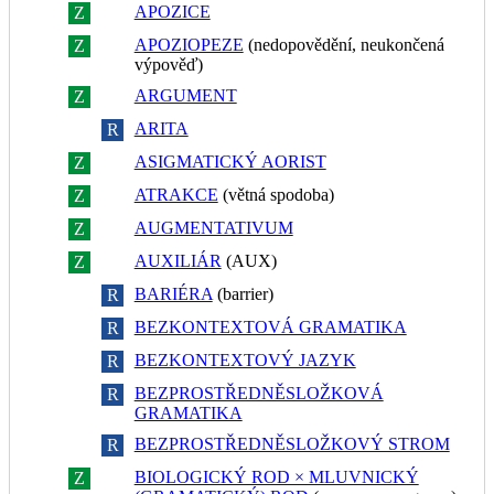
APOZICE
Z
R
APOZIOPEZE
(nedopovědění, neukončená
Z
R
výpověď)
ARGUMENT
Z
R
ARITA
Z
R
ASIGMATICKÝ AORIST
Z
R
ATRAKCE
(větná spodoba)
Z
R
AUGMENTATIVUM
Z
R
AUXILIÁR
(AUX)
Z
R
BARIÉRA
(barrier)
Z
R
BEZKONTEXTOVÁ GRAMATIKA
Z
R
BEZKONTEXTOVÝ JAZYK
Z
R
BEZPROSTŘEDNĚSLOŽKOVÁ
Z
R
GRAMATIKA
BEZPROSTŘEDNĚSLOŽKOVÝ STROM
Z
R
BIOLOGICKÝ ROD × MLUVNICKÝ
Z
R