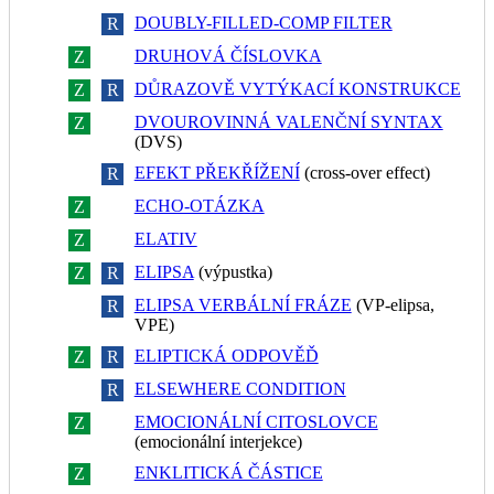
DOUBLY-FILLED-COMP FILTER
Z
R
DRUHOVÁ ČÍSLOVKA
Z
R
DŮRAZOVĚ VYTÝKACÍ KONSTRUKCE
Z
R
DVOUROVINNÁ VALENČNÍ SYNTAX
Z
R
(DVS)
EFEKT PŘEKŘÍŽENÍ
(cross-over effect)
Z
R
ECHO-OTÁZKA
Z
R
ELATIV
Z
R
ELIPSA
(výpustka)
Z
R
ELIPSA VERBÁLNÍ FRÁZE
(VP-elipsa,
Z
R
VPE)
ELIPTICKÁ ODPOVĚĎ
Z
R
ELSEWHERE CONDITION
Z
R
EMOCIONÁLNÍ CITOSLOVCE
Z
R
(emocionální interjekce)
ENKLITICKÁ ČÁSTICE
Z
R