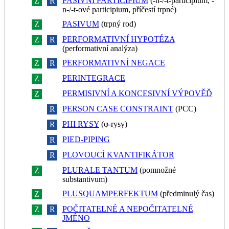
PASIVNÍ PARTICIPIUM
(-n-/-t-participium, -
Z
R
n-/-t-ové participium, příčestí trpné)
PASIVUM
(trpný rod)
Z
R
PERFORMATIVNÍ HYPOTÉZA
Z
R
(performativní analýza)
PERFORMATIVNÍ NEGACE
Z
R
PERINTEGRACE
Z
R
PERMISIVNÍ A KONCESIVNÍ VÝPOVĚĎ
Z
R
PERSON CASE CONSTRAINT
(PCC)
Z
R
PHI RYSY
(φ-rysy)
Z
R
PIED-PIPING
Z
R
PLOVOUCÍ KVANTIFIKÁTOR
Z
R
PLURALE TANTUM
(pomnožné
Z
R
substantivum)
PLUSQUAMPERFEKTUM
(předminulý čas)
Z
R
POČITATELNÉ A NEPOČITATELNÉ
Z
R
JMÉNO