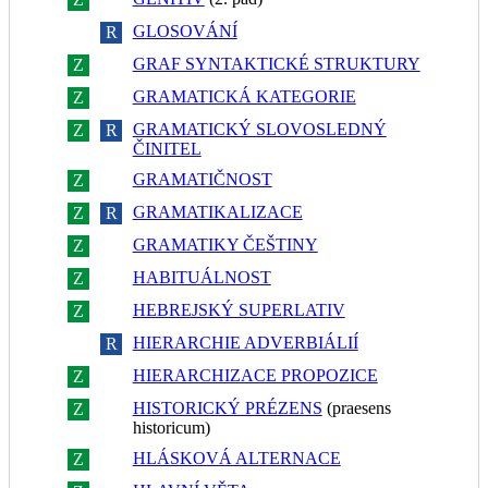
GLOSOVÁNÍ
Z
R
GRAF SYNTAKTICKÉ STRUKTURY
Z
R
GRAMATICKÁ KATEGORIE
Z
R
GRAMATICKÝ SLOVOSLEDNÝ
Z
R
ČINITEL
GRAMATIČNOST
Z
R
GRAMATIKALIZACE
Z
R
GRAMATIKY ČEŠTINY
Z
R
HABITUÁLNOST
Z
R
HEBREJSKÝ SUPERLATIV
Z
R
HIERARCHIE ADVERBIÁLIÍ
Z
R
HIERARCHIZACE PROPOZICE
Z
R
HISTORICKÝ PRÉZENS
(praesens
Z
R
historicum)
HLÁSKOVÁ ALTERNACE
Z
R