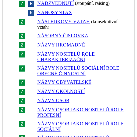
NADZVEDNUTÍ
(stoupání, raising)
Z
R
NANOSYNTAX
Z
R
NÁSLEDKOVÝ VZTAH
(konsekutivní
Z
R
vztah)
NÁSOBNÁ ČÍSLOVKA
Z
R
NÁZVY HROMADNÉ
Z
R
NÁZVY NOSITELŮ ROLE
Z
R
CHARAKTERIZAČNÍ
NÁZVY NOSITELŮ SOCIÁLNÍ ROLE
Z
R
OBECNĚ ČINNOSTNÍ
NÁZVY OBYVATELSKÉ
Z
R
NÁZVY OKOLNOSTÍ
Z
R
NÁZVY OSOB
Z
R
NÁZVY OSOB JAKO NOSITELŮ ROLE
Z
R
PROFESNÍ
NÁZVY OSOB JAKO NOSITELŮ ROLE
Z
R
SOCIÁLNÍ