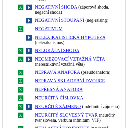
NEGATIVNÍ SHODA
(záporová shoda,
Z
R
negační shoda)
NEGATIVNÍ STOUPÁNÍ
(neg-raising)
Z
R
NEGATIVUM
Z
R
NELEXIKALISTICKÁ HYPOTÉZA
Z
R
(nelexikalismus)
NELOKÁLNÍ SHODA
Z
R
NEOMEZOVACÍ VZTAŽNÁ VĚTA
Z
R
(nerestriktivní vztažná věta)
NEPRAVÁ ANAFORA
(pseudoanafora)
Z
R
NEPRAVÁ SKLADEBNÍ DVOJICE
Z
R
NEPŘESNÁ ANAFORA
Z
R
NEURČITÁ ČÍSLOVKA
Z
R
NEURČITÉ ZÁJMENO
(indefinitní zájmeno)
Z
R
NEURČITÝ SLOVESNÝ TVAR
(neurčitý
Z
R
tvar slovesa, verbum infinitum, VIF)