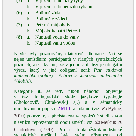
(5)
a.
V jezeře se hemžily ryby
b.
V jezeře se to hemžilo rybami
(6)
a.
Bolí mě záda
b.
Bolí mě v zádech
(7)
a.
Petr má můj obdiv
b.
Můj obdiv patří Petrovi
(8)
a.
Napustil vodu do vany
b.
Napustil vanu vodou
Navíc byly pozorovány diatezové alternace lišící se
nejen umístěním participantů v různých syntaktických
pozicích, ale taky tím, že v jedné z diatezí je obligátní
výraz, který v jiné obligátní není:
Petr studoval
matematiku
(
dobře
) –
Petrovi se studovala matematika
*
(
dobře
).
Kategorie
d.
se tedy nikoli náhodou objevuje
v tzv. leningradské škole jazykové typologie
(Cholodovič, Chrakovskij aj.) a v sémanticky
orientovaném popisu
↗MTT
a údajně (viz
✍Bybbe,
2010
) poprvé byla představena ve společné studii dvou
hlavních reprezentantů obou směrů; viz
✍Meľčuk &
Cholodovič (1970)
. Pro
č.
funkčněstrukturalistické
syntaktické myšlení byla svým přístupem „od