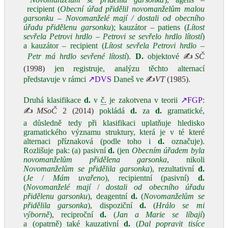
recipient (
Obecní úřad přidělil novomanželům malou
garsonku – Novomanželé mají / dostali od obecního
úřadu přidělenu garsonku
); kauzátor – patiens (
Lítost
sevřela Petrovi hrdlo – Petrovi se sevřelo hrdlo lítostí
)
a kauzátor – recipient (
Lítost sevřela Petrovi hrdlo –
Petr má hrdlo sevřené lítostí
).
D.
objektové
✍
SČ
(1998)
jen registruje, analýzu těchto alternací
představuje v rámci
↗DVS
Daneš ve
✍
VT
(1985)
.
Druhá klasifikace
d.
v
č.
je zakotvena v teorii
↗FGP
:
✍
MSoČ
2 (2014)
pokládá
d.
za
d.
gramatické,
a důsledně tedy při klasifikaci uplatňuje hledisko
gramatického významu struktury, která je v té které
alternaci příznaková (podle toho i
d.
označuje).
Rozlišuje pak: (a) pasivní
d.
(jen
Obecním úřadem byla
novomanželům přidělena garsonka
, nikoli
Novomanželům se přidělila garsonka
), rezultativní
d.
(
Je
/
Mám uvařeno
), recipientní (pasivní)
d.
(
Novomanželé mají
/
dostali od obecního úřadu
přidělenu garsonku
), deagentní
d.
(
Novomanželům se
přidělila garsonka
), dispoziční
d.
(
Hrálo se mi
výborně
), reciproční
d.
(
Jan a Marie se líbají
)
a (opatrně) také kauzativní
d.
(
Dal popravit tisíce