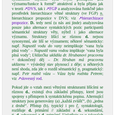
významu/funkce k formě“ atraktivní a byla přijata jak
v teorii
↗DVS
, tak i
↗FGP
a analyzována funkčně jako
prostředek hierarchizace větné struktury (ve FGP)
n.
hierarchizace propozice v DVS; viz
↗hierarchizace
propozice
.
D.
tedy není (u nás ani jinde) analyzována
pouze jako alternace syntaktických pozic participantů
sémantické struktury věty, nýbrž i jako alternace
významu. Struktury lišící se různou
d.
nejsou
synonymní, ale liší se významem; některé sémanticky:
např.
Napustil vodu do vany
neimplikuje ‘vana byla
plná vody’ –
Napustil vanu vodou
implikuje ‘vana byla
plná vody’;
Uklízečka uklidila dr. Hrubanovi pracovnu
= dokončený děj –
Dr. Hruban má pracovnu
uklizenu
= výsledný stav plynoucí z děje; u některých
není shoda, zda jde o rozdíl sémantický
n.
pragmatický:
např.
Petr rozbil vázu – Váza byla rozbita Petrem
;
viz
↗slovesný rod
.
Pokud jde o vztah mezi větnými strukturami lišícími se
různou
d.
, existují dva základní přístupy, které jsou
spojeny s přístupem k syntaktickému popisu. Alternující
struktury jsou generovány (a) „každá zvlášť“, (b) „jedna
z druhé“. Přístup (b), typický i pro
č.
syntaktologii,
rozlišuje
d.
primární // základní a
d.
sekundární,
tj.
d.
odvozené z
d.
primární. Uplatňuje se u takových