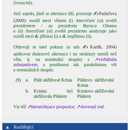
černochů
).
Jiný aspekt, jímž se alternace liší, pozoruje
✍Padučeva
(2000)
: rozdíl mezi větami (i)
Američani
(
si
)
zvolili
prezidentem
/
za prezidenta Baraca Obamu
a (ii)
Američani
(
si
)
zvolili prezidenta
analyzuje jako
rozdíl mezi
d.
přímou (i) a
d.
nepřímou (ii).
Objevují se také pokusy (u nás
✍Karlík, 2004
)
aplikovat diatezové alternace i na struktury menší než
věta, tj. na nominální skupiny s
↗verbálním
substantivem
, a postihnout tak paralelismus vět
a nominálních skupin:
(9)
a.
Pilát ukřižoval Krista
Pilátovo ukřižování
Krista
b.
Kristus byl
Kristovo ukřižování
ukřižován Pilátem
Pilátem
Viz též
↗hierarchizace propozice
,
↗slovesný rod
.
▲
Rozšiřující