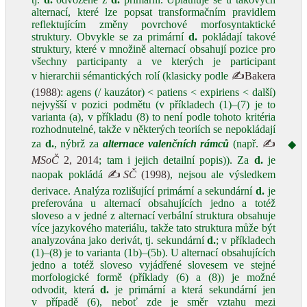
alternací, které lze popsat transformačním pravidlem
reflektujícím změny povrchové morfosyntaktické
struktury. Obvykle se za primární
d.
pokládají takové
struktury, které v množině alternací obsahují pozice pro
všechny participanty a ve kterých je participant
v hierarchii sémantických rolí (klasicky podle
✍Bakera
(1988)
: agens (/ kauzátor) < patiens < expiriens < další)
nejvyšší v pozici podmětu (v příkladech (1)–(7) je to
varianta (a), v příkladu (8) to není podle tohoto kritéria
rozhodnutelné, takže v některých teoriích se nepokládají
za
d.
, nýbrž za
alternace valenčních rámců
(např.
✍
◆
MSoČ
2, 2014
; tam i jejich detailní popis)). Za
d.
je
naopak pokládá
✍
SČ
(1998)
, nejsou ale výsledkem
derivace. Analýza rozlišující primární a sekundární
d.
je
preferována u alternací obsahujících jedno a totéž
sloveso a v jedné z alternací verbální struktura obsahuje
více jazykového materiálu, takže tato struktura může být
analyzována jako derivát, tj. sekundární
d.
; v příkladech
(1)–(8) je to varianta (1b)–(5b). U alternací obsahujících
jedno a totéž sloveso vyjádřené slovesem ve stejné
morfologické formě (příklady (6) a (8)) je možné
odvodit, která
d.
je primární a která sekundární jen
v případě (6), neboť zde je směr vztahu mezi