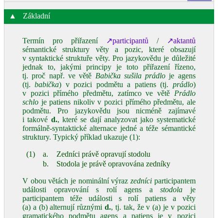
▲
Základní
Termín pro přiřazení
↗participantů
/
↗aktantů
sémantické struktury věty a pozic, které obsazují
v syntaktické struktuře věty. Pro jazykovědu je důležité
jednak to, jakými principy je toto přiřazení řízeno,
tj. proč např. ve větě
Babička sušila prádlo
je agens
(tj.
babička
) v pozici podmětu a patiens (tj.
prádlo
)
v pozici přímého předmětu, zatímco ve větě
Prádlo
schlo
je patiens nikoliv v pozici přímého předmětu, ale
podmětu. Pro jazykovědu jsou nicméně zajímavé
i takové
d.
, které se dají analyzovat jako systematické
formálně‑syntaktické alternace jedné a téže sémantické
struktury. Typický příklad ukazuje (1):
(1)
a.
Zedníci právě opravují stodolu
b.
Stodola je právě opravována zedníky
V obou větách je nominální výraz
zedníci
participantem
události opravování s rolí agens a
stodola
je
participantem téže události s rolí patiens a věty
(a) a (b) alternují různými
d.
, tj. tak, že v (a) je v pozici
gramatického podmětu agens a patiens je v pozici