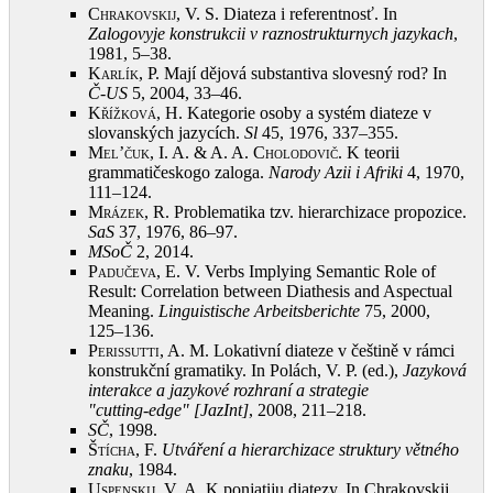
Chrakovskij, V.
S. Diateza i referentnosť. In
Zalogovyje konstrukcii v raznostrukturnych jazykach
,
1981, 5–38
.
Karlík, P.
Mají dějová substantiva slovesný rod? In
Č‑US
5, 2004, 33–46
.
Křížková, H.
Kategorie osoby a systém diateze v
slovanských jazycích.
Sl
45, 1976, 337–355
.
Mel’čuk, I. A. & A. A. Cholodovič
. K teorii
grammatičeskogo zaloga.
Narody Azii i Afriki
4, 1970,
111–124
.
Mrázek, R.
Problematika tzv. hierarchizace propozice.
SaS
37, 1976, 86–97
.
MSoČ
2, 2014
.
Padučeva, E.
V. Verbs Implying Semantic Role of
Result: Correlation between Diathesis and Aspectual
Meaning.
Linguistische Arbeitsberichte
75, 2000,
125–136
.
Perissutti, A.
M. Lokativní diateze v češtině v rámci
konstrukční gramatiky. In Polách, V. P. (ed.),
Jazyková
interakce a jazykové rozhraní a strategie
"cutting‑edge" [JazInt]
, 2008, 211–218
.
SČ
, 1998
.
Štícha, F.
Utváření a hierarchizace struktury větného
znaku
, 1984
.
Uspenskij, V.
A. K ponjatiju diatezy. In Chrakovskij,