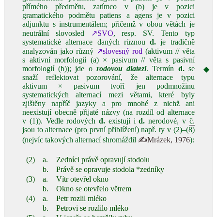
přímého předmětu, zatímco v (b) je v pozici
gramatického podmětu patiens a agens je v pozici
adjunktu s instrumentálem; přičemž v obou větách je
neutrální slovosled
↗SVO
, resp. SV. Tento typ
systematické alternace daných různou
d.
je tradičně
analyzován jako různý
↗slovesný rod
(aktivum // věta
s aktivní morfologií (a) × pasivum // věta s pasivní
morfologií (b)); jde o
rodovou diatezi
. Termín
d.
se
◆
snaží reflektovat pozorování, že alternace typu
aktivum × pasivum tvoří jen podmnožinu
systematických alternací mezi větami, které byly
zjištěny napříč jazyky a pro mnohé z nichž ani
neexistují obecně přijaté názvy (na rozdíl od alternace
v (1)). Vedle rodových
d.
existují i
d.
nerodové, v
č.
jsou to alternace (pro první přiblížení) např. ty v (2)–(8)
(nejvíc takových alternací shromáždil
✍Mrázek, 1976
):
(2)
a.
Zedníci právě opravují stodolu
b.
Právě se opravuje stodola *zedníky
(3)
a.
Vítr otevřel okno
b.
Okno se otevřelo větrem
(4)
a.
Petr rozlil mléko
b.
Petrovi se rozlilo mléko