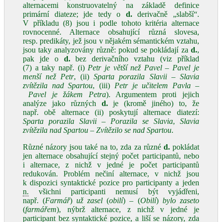
alternacemi konstruovatelný na základě definice
primární diateze; jde tedy o
d.
derivačně „slabší“.
V příkladu (8) jsou i podle tohoto kritéria alternace
rovnocenné. Alternace obsahující různá slovesa,
resp. predikáty, jež jsou v nějakém sémantickém vztahu,
jsou taky analyzovány různě: pokud se pokládají za
d.
,
pak jde o
d.
bez derivačního vztahu (viz příklad
(7) a taky např. (i)
Petr je větší než Pavel – Pavel je
menší než Petr
, (ii)
Sparta porazila Slavii – Slavia
zvítězila nad Spartou
, (iii)
Petr je učitelem Pavla –
Pavel je žákem Petra
). Argumentem proti jejich
analýze jako různých
d.
je (kromě jiného) to, že
např. obě alternace (ii) poskytují alternace diatezí:
Sparta porazila Slavii – Porazila se Slavia
,
Slavia
zvítězila nad Spartou – Zvítězilo se nad Spartou
.
Různé názory jsou také na to, zda za různé
d.
pokládat
jen alternace obsahující stejný počet participantů, nebo
i alternace, z nichž v jedné je počet participantů
redukován. Problém nečiní alternace, v nichž jsou
k dispozici syntaktické pozice pro participanty a jeden
n.
všichni participanti nemusí být vyjádřeni,
např. (
Farmář
)
už zasel
(
obilí
)
–
(
Obilí
)
bylo zaseto
(
farmářem
), nýbrž alternace, z nichž v jedné je
participant bez syntaktické pozice, a liší se názory, zda