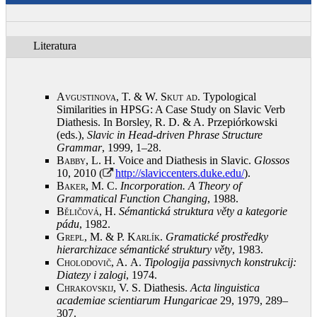
Literatura
Avgustinova, T. & W. Skut ad
. Typological
Similarities in HPSG: A Case Study on Slavic Verb
Diathesis. In Borsley, R. D. & A. Przepiórkowski
(eds.),
Slavic in Head-driven Phrase Structure
Grammar
, 1999, 1–28
.
Babby, L.
H. Voice and Diathesis in Slavic.
Glossos
10, 2010 (
http://slaviccenters.duke.edu/
)
.
Baker, M.
C.
Incorporation. A Theory of
Grammatical Function Changing
, 1988
.
Běličová, H.
Sémantická struktura věty a kategorie
pádu
, 1982
.
Grepl, M. & P. Karlík
.
Gramatické prostředky
hierarchizace sémantické struktury věty
, 1983
.
Cholodovič, A.
A.
Tipologija passivnych konstrukcij:
Diatezy i zalogi
, 1974
.
Chrakovskij, V.
S. Diathesis.
Acta linguistica
academiae scientiarum Hungaricae
29, 1979, 289–
307
.