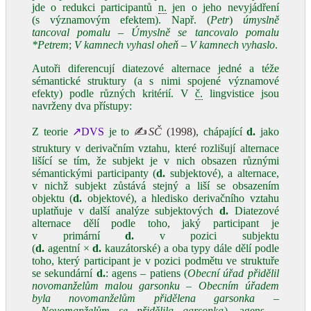
jde o redukci participantů
n.
jen o jeho nevyjádření
(s významovým efektem). Např. (
Petr
)
úmyslně
tancoval pomalu
–
Úmyslně se tancovalo pomalu
*Petrem
;
V kamnech vyhasl oheň – V kamnech vyhaslo
.
Autoři diferencují diatezové alternace jedné a téže
sémantické struktury (a s nimi spojené významové
efekty) podle různých kritérií. V
č.
lingvistice jsou
navrženy dva přístupy:
Z teorie
↗DVS
je to
✍
SČ
(1998)
, chápající
d.
jako
struktury v derivačním vztahu, které rozlišují alternace
lišící se tím, že subjekt je v nich obsazen různými
sémantickými participanty (
d.
subjektové), a alternace,
v nichž subjekt zůstává stejný a liší se obsazením
objektu (
d.
objektové), a hledisko derivačního vztahu
uplatňuje v další analýze subjektových
d.
Diatezové
alternace dělí podle toho, jaký participant je
v primární
d.
v pozici subjektu
(
d.
agentní ×
d.
kauzátorské) a oba typy dále dělí podle
toho, který participant je v pozici podmětu ve struktuře
se sekundární
d.
: agens – patiens (
Obecní úřad přidělil
novomanželům malou garsonku – Obecním úřadem
byla novomanželům přidělena garsonka –
Novomanželům se přidělila garsonka
), agens –