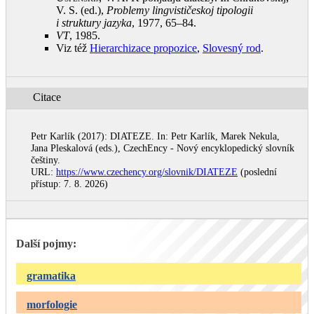
V. S. (ed.),
Problemy lingvističeskoj tipologii
i struktury jazyka
, 1977, 65–84
.
VT
, 1985
.
Viz též
Hierarchizace propozice
,
Slovesný rod
.
Citace
Petr Karlík (2017): DIATEZE. In: Petr Karlík, Marek Nekula,
Jana Pleskalová (eds.), CzechEncy - Nový encyklopedický slovník
češtiny.
URL:
https://www.czechency.org/slovnik/DIATEZE
(poslední
přístup: 7. 8. 2026)
Další pojmy:
gramatika
morfologie