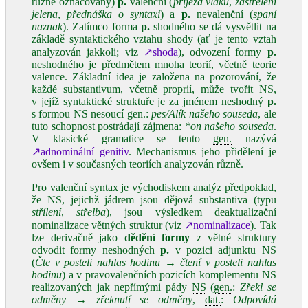
různě označovaný)
p.
valenční (
příjezd vlaku
,
zastřelení
jelena
,
přednáška o syntaxi
) a
p.
nevalenční (
spaní
naznak
). Zatímco forma
p.
shodného se dá vysvětlit na
základě syntaktického vztahu shody (ať je tento vztah
analyzován jakkoli; viz
↗shoda
), odvození formy
p.
neshodného je předmětem mnoha teorií, včetně teorie
valence. Základní idea je založena na pozorování, že
každé substantivum, včetně proprií, může tvořit NS,
v jejíž syntaktické struktuře je za jménem neshodný
p.
s formou
NS
nesoucí
gen.
:
pes/Alík našeho souseda
, ale
tuto schopnost postrádají zájmena:
*on našeho souseda
.
V klasické gramatice se tento
gen.
nazývá
↗adnominální genitiv
. Mechanismus jeho přidělení je
ovšem i v současných teoriích analyzován různě.
Pro valenční syntax je východiskem analýz předpoklad,
že NS, jejichž jádrem jsou dějová substantiva (typu
střílení
,
střelba
), jsou výsledkem deaktualizační
nominalizace větných struktur (viz
↗nominalizace
). Tak
lze derivačně jako
dědění formy
z větné struktury
odvodit formy neshodných
p.
v pozici adjunktu
NS
(
Čte v posteli nahlas hodinu
→
čtení v posteli nahlas
hodinu
) a v pravovalenčních pozicích komplementu
NS
realizovaných jak nepřímými pády
NS
(
gen.
:
Zřekl se
odměny
→
zřeknutí se odměny
,
dat.
:
Odpovídá