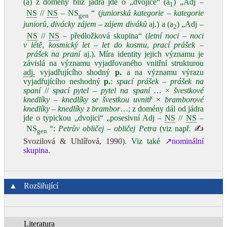
(a) z domény blíž jádra jde o „dvojice“ (a
) „Adj –
1
NS
//
NS
– NS
“ (
juniorská kategorie – kategorie
gen
juniorů
,
divácky zájem – zájem diváků
aj.) a (a
) „Adj –
2
NS
//
NS
– předložková skupina“ (
letní noci
–
noci
v létě
,
kosmický let
–
let do kosmu
,
prací prášek
–
prášek na praní
aj.). Míra identity jejich významu je
závislá na významu vyjadřovaného vnitřní strukturou
adj.
vyjadřujícího shodný
p.
a na významu výrazu
vyjadřujícího neshodný
p.
:
spací prášek – prášek na
spaní
//
spací pytel – pytel na spaní …
×
švestkové
knedlíky – knedlíky se švestkou uvnitř
×
bramborové
knedlíky – knedlíky z brambor
…; z domény dál od jádra
jde o typickou „dvojici“ „posesivní Adj –
NS
//
NS
–
NS
“:
Petrův obličej
–
obličej Petra
(viz např.
✍
gen
Svozilová & Uhlířová, 1990
). Viz také
↗nominální
skupina
.
▲
Rozšiřující
Literatura