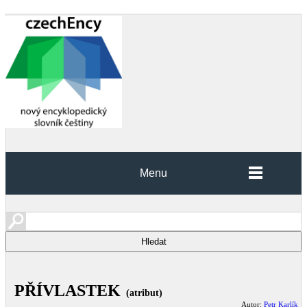
Menu
PŘÍVLASTEK
(atribut)
Autor:
Petr Karlík