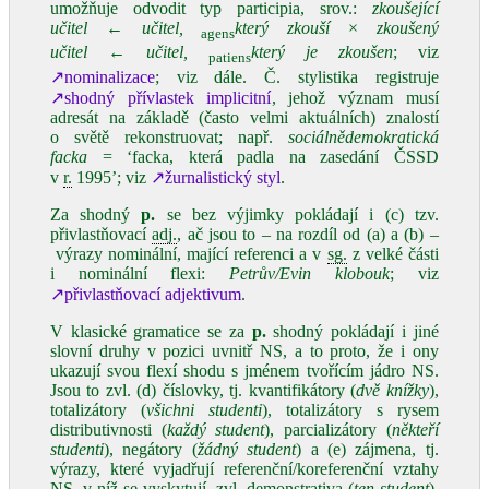
umožňuje odvodit typ participia, srov.:
zkoušející
učitel
←
učitel,
který zkouší
×
zkoušený
agens
učitel
←
učitel,
který je zkoušen
; viz
patiens
↗nominalizace
; viz dále. Č. stylistika registruje
↗shodný přívlastek implicitní
, jehož význam musí
adresát na základě (často velmi aktuálních) znalostí
o světě rekonstruovat; např.
sociálnědemokratická
facka
= ‘facka, která padla na zasedání ČSSD
v
r.
1995’; viz
↗žurnalistický styl
.
Za shodný
p.
se bez výjimky pokládají i (c) tzv.
přivlastňovací
adj.
, ač jsou to – na rozdíl od (a) a (b) –
výrazy nominální, mající referenci a v
sg.
z velké části
i nominální flexi:
Petrův/Evin klobouk
; viz
↗přivlastňovací adjektivum
.
V klasické gramatice se za
p.
shodný pokládají i jiné
slovní druhy v pozici uvnitř NS, a to proto, že i ony
ukazují svou flexí shodu s jménem tvořícím jádro NS.
Jsou to zvl. (d) číslovky, tj. kvantifikátory (
dvě knížky
),
totalizátory (
všichni studenti
), totalizátory s rysem
distributivnosti (
každý student
), parcializátory (
někteří
studenti
), negátory (
žádný
student
) a (e) zájmena, tj.
výrazy, které vyjadřují referenční/koreferenční vztahy
NS, v níž se vyskytují, zvl. demonstrativa (
ten student
),