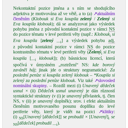
Nekontaktní pozice jména a s ním se shodujícího
adjektiva je motivována až ve větě, a to (a)
↗aktuálním
členěním
(
Klobouk si Eva koupila
zelený
/
Zelený
si
Eva koupila klobouk
); dá se analyzovat jako výsledek
pohybu jména z původní kontaktní pozice v rámci
NS
do pozice tématu v levé periferii věty (např.:
Klobouk
si
i
Eva koupila
[
zelený
] a výsledek pohybu
adj.
—i
z původní kontaktní pozice v rámci
NS
do pozice
kontrastního rématu v levé periferii věty (
Zelený
si Eva
i
koupila
[
klobouk
]); (b) básnickou licencí, která
—i
spočívá v úmyslném „roztržení“ NS:
kde
borový
zaváněl háj
; jinak jde o struktury negramatické:
Za
poslední peníze si koupila
zelený
klobouk
–
*Koupila si
zelený
za poslední peníze
klobouk
. Viz také
↗slovosled
nominální skupiny
. – Rozdíl mezi (i)
Unavený dědeček
usnul
× (ii)
Dědeček
usnul
unavený
je dán růzností
syntaktické struktury (v (i) je
unavený
přívlastek, tj. člen
NS, v (ii) je
unavený
doplněk); srov. i efekt aktuálním
členěním motivovaného posunu doplňku do levé
periferie věty, který je vidět na pozici
↗klitiky
:
(i)
[
Unavený
[
dědeček
]] se
probudil
× [
Unavený
]
se
NS
i
[
dědeček
]
probudil
).
NS
—i