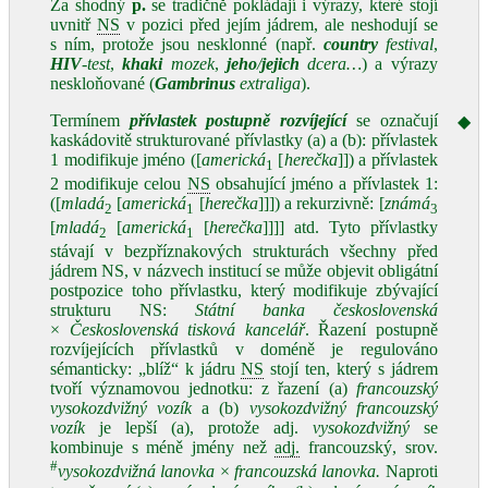
Za shodný
p.
se tradičně pokládají i výrazy, které stojí
uvnitř
NS
v pozici před jejím jádrem, ale neshodují se
s ním, protože jsou nesklonné (např.
country
festival
,
HIV
-test
,
khaki
mozek
,
jeho
/
jejich
dcera…
) a výrazy
neskloňované (
Gambrinus
extraliga
).
Termínem
přívlastek postupně rozvíjející
se označují
◆
kaskádovitě strukturované přívlastky (a) a (b): přívlastek
1 modifikuje jméno ([
americká
[
herečka
]]) a přívlastek
1
2 modifikuje celou
NS
obsahující jméno a přívlastek 1:
([
mladá
[
americká
[
herečka
]]]) a rekurzivně: [
známá
2
1
3
[
mladá
[
americká
[
herečka
]]]] atd. Tyto přívlastky
2
1
stávají v bezpříznakových strukturách všechny před
jádrem NS, v názvech institucí se může objevit obligátní
postpozice toho přívlastku, který modifikuje zbývající
strukturu NS:
Státní banka československá
×
Československá tisková kancelář
. Řazení postupně
rozvíjejících přívlastků v doméně je regulováno
sémanticky: „blíž“ k jádru
NS
stojí ten, který s jádrem
tvoří významovou jednotku: z řazení (a)
francouzský
vysokozdvižný vozík
a (b)
vysokozdvižný francouzský
vozík
je lepší (a), protože adj.
vysokozdvižný
se
kombinuje s méně jmény než
adj.
francouzský, srov.
#
vysokozdvižná lanovk
a
×
francouzská lanovka.
Naproti