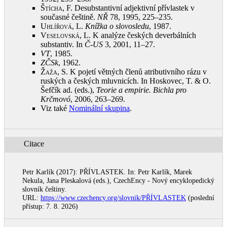
Štícha, F.
Desubstantivní adjektivní přívlastek v
současné češtině.
NŘ
78, 1995, 225–235
.
Uhlířová, L.
Knížka o slovosledu
, 1987
.
Veselovská, L.
K analýze českých deverbálních
substantiv. In
Č-US
3, 2001, 11–27
.
VT
, 1985
.
ZČSk
, 1962
.
Žaža, S.
K pojetí větných členů atributivního rázu v
ruských a českých mluvnicích. In Hoskovec, T. & O.
Šefčík ad. (eds.),
Teorie a empirie. Bichla pro
Krčmovó
, 2006, 263–269
.
Viz také
Nominální skupina
.
Citace
Petr Karlík (2017): PŘÍVLASTEK. In: Petr Karlík, Marek
Nekula, Jana Pleskalová (eds.), CzechEncy - Nový encyklopedický
slovník češtiny.
URL:
https://www.czechency.org/slovnik/PŘÍVLASTEK
(poslední
přístup: 7. 8. 2026)