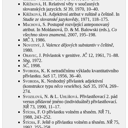
Křížková, H.
Relativní věty v současných
slovanských jazycích.
Sl
39, 1970, 10–40
.
Křížková, H.
Adjektivní atribut v ruštině a češtině. In
Studie ze slovanské jazykovědy
, 1971, 118–175
.
Machová, S.
Postupně rozvíjející anteponovaný
atribut. In Moldanová, D. & M. Balowski (eds.),
Co
všechno slovo znamená
, 2007, 195–198
.
MČ
3, 1986
.
Novotný, J.
Valence dějových substantiv v češtině
,
1980
.
Oravec, J.
Prívlastok v genitive.
JČ
12, 1961, 71–88
.
Sbg
, 1972
.
SČ
, 1998
.
Svoboda, K.
K netradičnímu výkladu kvantitativního
přívlastku.
SaS
17, 1956, 36–40
.
Svoboda, K.
Neshodný přívlastek adjektivní
(konstrukce typu
něco veselého
).
SaS
35, 1974, 269–
274
.
Svozilová, N. & L. Uhlířová
. Přivlastňovací 2. pád
versus přídavné jméno (individuálně) přivlastňovací.
NŘ
73, 1990, 11–17
.
Štícha, F.
O přívlastku volném a těsném.
NŘ
71,
1988, 243–252
.
Štícha, F.
Ještě o přívlastku volném a těsném.
NŘ
75,
1992, 255–258
.