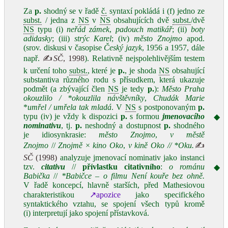
Za
p.
shodný se v řadě
č.
syntaxí pokládá i (f) jedno ze
subst.
/ jedna z
NS
v
NS
obsahujících dvě
subst.
/dvě
NS
typu (i)
neřád zámek
,
padouch matikář
; (ii)
boty
adidasky
; (iii)
strýc Karel
; (iv)
město Znojmo
apod.
(srov. diskusi v časopise
Český jazyk
, 1956 a 1957, dále
např.
✍
SČ
, 1998
). Relativně nejspolehlivějším testem
k určení toho
subst.
, které je
p.
, je shoda
NS
obsahující
substantiva různého rodu s přísudkem, která ukazuje
podmět (a zbývající člen
NS
je tedy
p.
):
Město Praha
okouzlilo / *okouzlila návštěvníky
,
Chudák Marie
*
umřel / umřela tak mladá
. V
NS
s postponovaným
p.
typu (iv) je vždy k dispozici
p.
s formou
jmenovacího
◆
nominativu
, tj.
p.
neshodný a dostupnost
p.
shodného
je idiosynkrasie:
město Znojmo
,
v městě
Znojmo
//
Znojmě
×
kino Oko
,
v kině Oko // *Oku.
✍
SČ
(1998)
analyzuje jmenovací nominativ jako instanci
tzv.
citativu
//
přívlastku citativního
:
o románu
◆
Babička
//
*Babičce
–
o filmu Není kouře bez ohně.
V řadě koncepcí, hlavně starších, před Mathesiovou
charakteristikou
↗apozice
jako specifického
syntaktického vztahu, se spojení všech typů kromě
(i) interpretují jako spojení přístavková.