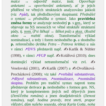
matce
→
odpověď matce
, instr.
Opovrhuje
anketami
→
opovrhování anketami
), ať je jejich
přidělení ve větných strukturách analyzováno jakkoli
(viz
↗pád
), tak předložkovými skupinami:
Přednášel
o syntaxi
→
přednáška o syntaxi.
Jako
pravidelná
změna formy
se analyzuje neshodný
p
. s
gen.
, který se
objevuje na
NS
nesoucích ve větné struktuře strukturní
pády, tj.
nom.
(
Psi štěkají
→
štěkot psů
) a
akuz.
(
Rozbil
okno
→
rozbití okna
). Transformační výklad
nominalizací, a tedy i forem neshodného
p.
a shodného
p.
referenčního (
kritika Petra – Petrova kritika
) u nás
v rámci
↗DVS
představili např.
✍Karlík & Nübler
(1998)
, v rámci
↗FGP
např.
✍Kolářová (2010)
; dnes
dominující výklad netransformační viz zvl.
✍
Veselovská (2001)
,
✍Karlík (2007)
a
✍Dvořáková-
Procházková (2008)
; viz také
↗verbální substantivum
,
↗dějové substantivum
,
↗nominalizace
,
↗nominální
skupina
. Problém pro tradiční syntax naproti tomu
představuje derivace
p.
neshodného s formou gen. NS,
který je komplementem jiných než dějových jmen
(
čtení/četba románu
) a jmen deadjektivních (
čtenost
románu
), např.
hodina pravdy
,
trest smrti
,
prapor
vítězství
,
dům našeho souseda
,
obraz Karla Gotta
,
noha