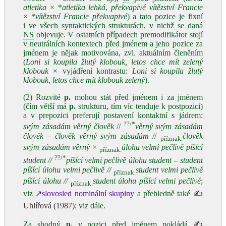
atletika
× *
atletika lehká
,
překvapivé vítězství Francie
× *
vítězství Francie překvapivé
) a tato pozice je fixní
i ve všech syntaktických strukturách, v nichž se daná
NS
objevuje. V ostatních případech premodifikátor stojí
v neutrálních kontextech před jménem a jeho pozice za
jménem je nějak motivována, zvl. aktuálním členěním
(
Loni si koupila žlutý klobouk, letos chce mít zelený
klobouk ×
vyjádření kontrastu:
Loni si koupila žlutý
klobouk, letos chce mít klobouk zelený
).
(2) Rozvité
p.
mohou stát před jménem i za jménem
(čím větší má
p.
strukturu, tím víc tenduje k postpozici)
a v prepozici preferují postavení kontaktní s jádrem:
??/*
svým zásadám věrný člověk
//
věrný svým zásadám
člověk
–
člověk věrný svým zásadám
//
člověk
příznak.
svým zásadám věrný
×
úlohu velmi pečlivě píšící
příznak.
??/*
student //
píšící velmi pečlivě úlohu student
–
student
píšící úlohu velmi pečlivě //
student velmi pečlivě
příznak.
píšící úlohu //
student úlohu píšící velmi pečlivě
;
příznak.
viz
↗slovosled nominální skupiny
a přehledně také
✍
Uhlířová (1987)
; viz dále.
Za shodný
p.
v pozici před jménem pokládá
✍