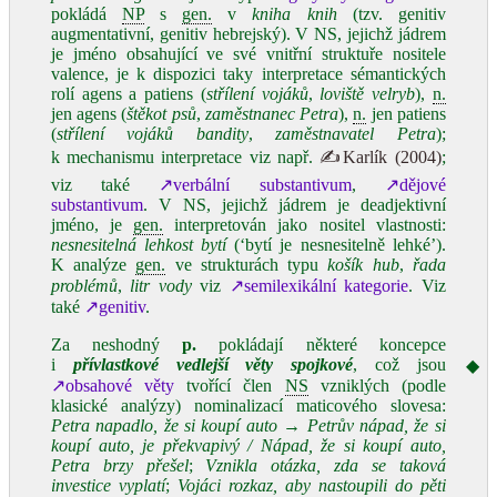
pokládá
NP
s
gen.
v
kniha knih
(tzv. genitiv
augmentativní, genitiv hebrejský). V NS, jejichž jádrem
je jméno obsahující ve své vnitřní struktuře nositele
valence, je k dispozici taky interpretace sémantických
rolí agens a patiens (
střílení vojáků
,
loviště velryb
),
n.
jen agens (
štěkot psů
,
zaměstnanec Petra
),
n.
jen patiens
(
střílení vojáků bandity
,
zaměstnavatel Petra
);
k mechanismu interpretace viz např.
✍Karlík (2004)
;
viz také
↗verbální substantivum
,
↗dějové
substantivum
. V NS, jejichž jádrem je deadjektivní
jméno, je
gen.
interpretován jako nositel vlastnosti:
nesnesitelná lehkost bytí
(‘bytí je nesnesitelně lehké’).
K analýze
gen.
ve strukturách typu
košík hub
,
řada
problémů
,
litr vody
viz
↗semilexikální kategorie
. Viz
také
↗genitiv
.
Za neshodný
p.
pokládají některé koncepce
i
přívlastkové vedlejší věty spojkové
, což jsou
◆
↗obsahové věty
tvořící člen
NS
vzniklých (podle
klasické analýzy) nominalizací maticového slovesa:
Petra napadlo, že si koupí auto
→
Petrův nápad, že si
koupí auto, je překvapivý / Nápad, že si koupí auto,
Petra brzy přešel
;
Vznikla otázka, zda se taková
investice vyplatí
;
Vojáci rozkaz, aby nastoupili do pěti