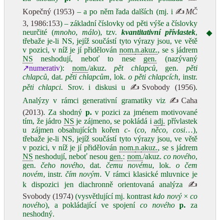
Kopečný (1953)
– a po něm řada dalších (mj. i
✍
MČ
3, 1986:153
) – základní číslovky od pěti výše a číslovky
neurčité (
mnoho
,
málo
), tzv.
kvantitativní přívlastek
,
◆
třebaže je-li NS, jejíž součástí tyto výrazy jsou, ve větě
v pozici, v níž je jí přidělován
nom.
n.
akuz.
, se s jádrem
NS
neshodují, neboť to nese
gen.
(nazývaný
↗numerativ
):
nom.
/akuz.
pět chlapců
, gen.
pěti
chlapců
, dat.
pěti chlapcům
, lok.
o pěti chlapcích
, instr.
pěti chlapci
. Srov. i diskusi u
✍Svobody (1956)
.
Analýzy v rámci generativní gramatiky viz
✍Caha
(2013)
. Za shodný
p.
v pozici za jménem motivované
tím, že jádro
NS
je zájmeno, se pokládá i
adj.
přívlastek
u zájmen obsahujících kořen
c‑
(
co
,
něco
,
cosi
…),
třebaže je-li NS, jejíž součástí tyto výrazy jsou, ve větě
v pozici, v níž je jí přidělován
nom.
n.
akuz.
, se s jádrem
NS
neshodují, neboť nesou
gen.
:
nom.
/akuz.
co nového
,
gen.
čeho nového
, dat.
čemu novému
, lok.
o čem
novém
, instr.
čím novým
. V rámci klasické mluvnice je
k dispozici jen diachronně orientovaná analýza
✍
Svobody (1974)
(vysvětlující mj. kontrast
kdo nový
×
co
nového
), a pokládající ve spojení
co nového
p.
za
neshodný.