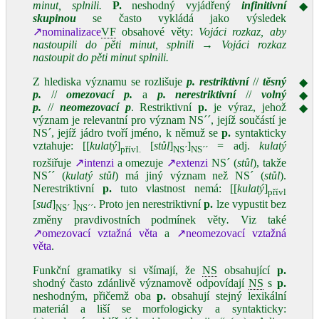
minut, splnili.
P.
neshodný vyjádřený
infinitivní
◆
skupinou
se často vykládá jako výsledek
↗nominalizace
VF
obsahové věty:
Vojáci rozkaz, aby
nastoupili do pěti minut, splnili
→
Vojáci rozkaz
nastoupit do pěti minut splnili.
Z hlediska významu se rozlišuje
p. restriktivní
//
těsný
◆
p.
//
omezovací p.
a
p. nerestriktivní
//
volný
◆
p.
//
neomezovací p
. Restriktivní
p.
je výraz, jehož
◆
význam je relevantní pro význam NS´´, jejíž součástí je
NS´, jejíž jádro tvoří jméno, k němuž se
p.
syntakticky
vztahuje: [[
kulatý
]
[
stůl
]
]
= adj.
kulatý
přívl.
NS´
NS´´
rozšiřuje
↗intenzi
a omezuje
↗extenzi
NS´ (
stůl
), takže
NS´´ (
kulatý stůl
) má jiný význam než NS´ (
stůl
).
Nerestriktivní
p.
tuto vlastnost nemá: [[
kulatý
]
přívl
[
sud
]
]
. Proto jen nerestriktivní
p.
lze vypustit bez
NS´
NS´´
změny pravdivostních podmínek věty
.
Viz také
↗omezovací vztažná věta
a
↗neomezovací vztažná
věta
.
Funkční gramatiky si všímají, že
NS
obsahující
p.
shodný často zdánlivě významově odpovídají
NS
s
p.
neshodným, přičemž oba
p.
obsahují stejný lexikální
materiál a liší se morfologicky a syntakticky: