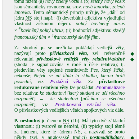
tomu řazení (a)
nový zelený vozík
a (b)
zelený nový vozík
jsou sémanticky rovnocenná, srov.
nová lanovka
,
zelená
lanovka
. Tento sémantický princip určuje, že „dál“ od
jádra
NS
stojí např.: (i) deverbální adjektiva vyjadřující
vlastnost získanou dějem:
politý bavlněný ubrus
#
×
bavlněný politý ubrus
; (ii) hodnotící adjektiva:
skvělý
#
francouzský film
×
francouzský skvělý film
.
Za shodný
p.
se nezřídka pokládají vedlejší věty,
nazývají proto
přívlastková věta
, zvl. referenčně
◆
relevantní
přívlastkové vedlejší věty relativní/vztažné
◆
(shoda je signalizována v rodě a čísle relativa); tj.
především věty spojené restriktivně:
Pes, který štěká,
nekouše
;
Nejvíc se mi líbila ta skladba, kterou hráli
poslední
; viz
↗vztažná věta
. Za
přívlastkové
redukované
relativní věty
lze pokládat
↗nominalizace
bez relativa:
ke studentovi
[
který
student
se učí všechno
nazpaměť
]
→
ke studentovi
[
učícímu se všechno
nazpaměť
]; viz
↗redukovaná vztažná věta
. –
O přívlastkových vedlejších větách spojkových viz dále.
P.
neshodný
je členem
NS
(1b). Má tyto dvě základní
vlastnosti: (i) tvarově se nemění, (ii) typicky stojí těsně
za jménem, které je jádrem NS, a nazývají se proto
někdy (zvl. v anglosaské tradici)
postmodifikátory
.
◆