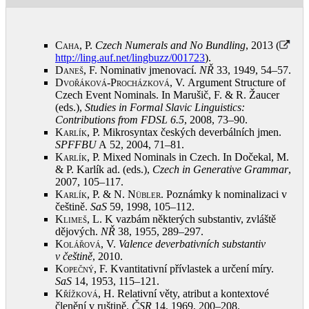
Caha, P.
Czech Numerals and No Bundling
, 2013 (
http://ling.auf.net/lingbuzz/001723
)
.
Daneš, F.
Nominativ jmenovací.
NŘ
33, 1949, 54–57
.
Dvořáková-Procházková, V.
Argument Structure of
Czech Event Nominals. In Marušič, F. & R. Žaucer
(eds.),
Studies in Formal Slavic Linguistics:
Contributions from FDSL
6.5
, 2008, 73–90
.
Karlík, P.
Mikrosyntax českých deverbálních jmen.
SPFFBU
A 52, 2004, 71–81
.
Karlík, P.
Mixed Nominals in Czech. In Dočekal, M.
& P. Karlík ad. (eds.),
Czech in Generative Grammar
,
2007, 105–117
.
Karlík, P. & N. Nübler
. Poznámky k nominalizaci v
češtině.
SaS
59, 1998, 105–112
.
Klimeš, L.
K vazbám některých substantiv, zvláště
dějových.
NŘ
38, 1955, 289–297
.
Kolářová, V.
Valence deverbativních substantiv
v češtině
, 2010
.
Kopečný, F.
Kvantitativní přívlastek a určení míry.
SaS
14, 1953, 115–121
.
Křížková, H.
Relativní věty, atribut a kontextové
členění v ruštině.
ČSR
14, 1969, 200–208
.