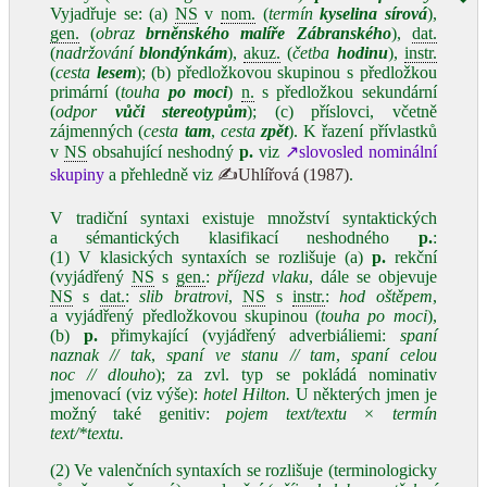
Vyjadřuje se: (a)
NS
v
nom.
(
termín
kyselina sírová
),
gen.
(
obraz
brněnského malíře Zábranského
),
dat.
(
nadržování
blondýnkám
),
akuz.
(
četba
hodinu
),
instr.
(
cesta
lesem
); (b) předložkovou skupinou s předložkou
primární (
touha
po moci
)
n.
s předložkou sekundární
(
odpor
vůči stereotypům
); (c) příslovci, včetně
zájmenných (
cesta
tam
,
cesta
zpět
). K řazení přívlastků
v
NS
obsahující neshodný
p.
viz
↗slovosled nominální
skupiny
a přehledně viz
✍Uhlířová (1987)
.
V tradiční syntaxi existuje množství syntaktických
a sémantických klasifikací neshodného
p.
:
(1) V klasických syntaxích se rozlišuje (a)
p.
rekční
(vyjádřený
NS
s
gen.
:
příjezd vlaku
, dále se objevuje
NS
s
dat.
:
slib bratrovi
,
NS
s
instr.
:
hod oštěpem
,
a vyjádřený předložkovou skupinou (
touha po moci
),
(b)
p.
přimykající (vyjádřený adverbiáliemi:
spaní
naznak // tak
,
spaní ve stanu // tam
,
spaní celou
noc // dlouho
); za zvl. typ se pokládá nominativ
jmenovací (viz výše):
hotel Hilton.
U některých jmen je
možný také genitiv:
pojem text/textu × termín
text/*textu.
(2) Ve valenčních syntaxích se rozlišuje (terminologicky