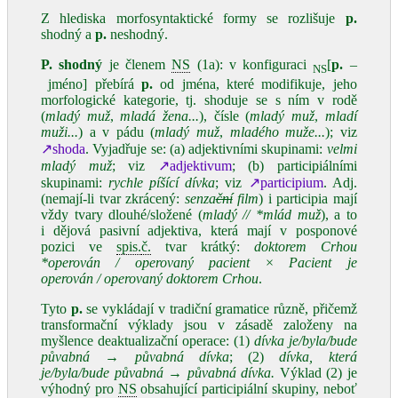
Z hlediska morfosyntaktické formy se rozlišuje
p.
shodný a
p.
neshodný.
P. shodný
je členem
NS
(1a): v konfiguraci
[
p.
–
NS
jméno] přebírá
p.
od jména, které modifikuje, jeho
morfologické kategorie, tj. shoduje se s ním v rodě
(
mladý muž
,
mladá žena...
), čísle (
mladý
muž
,
mladí
muži...
) a v pádu (
mladý muž
,
mladého muže...
); viz
↗shoda
. Vyjadřuje se: (a) adjektivními skupinami:
velmi
mladý muž
; viz
↗adjektivum
; (b) participiálními
skupinami:
rychle píšící dívka
; viz
↗participium
. Adj.
(nemají-li tvar zkrácený:
senza
ční
film
) i participia mají
vždy tvary dlouhé/složené (
mladý // *mlád muž
), a to
i dějová pasivní adjektiva, která mají v posponové
pozici ve
spis.
č.
tvar krátký:
doktorem Crhou
*operován / operovaný pacient
×
Pacient je
operován / operovaný doktorem Crhou
.
Tyto
p.
se vykládají v tradiční gramatice různě, přičemž
transformační výklady jsou v zásadě založeny na
myšlence deaktualizační operace: (1)
dívka je/byla/bude
půvabná
→
půvabná dívka
; (2)
dívka, která
je/byla/bude půvabná
→
půvabná dívka.
Výklad (2) je
výhodný pro
NS
obsahující participiální skupiny, neboť