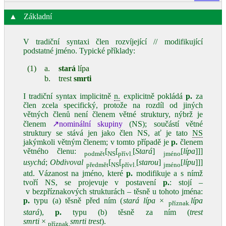
▲
Základní
V tradiční syntaxi člen rozvíjející // modifikující
podstatné jméno. Typické příklady:
(1)
a.
stará
lípa
b.
trest
smrti
I tradiční syntax implicitně
n.
explicitně pokládá
p.
za
člen zcela specifický, protože na rozdíl od jiných
větných členů není členem větné struktury, nýbrž je
členem
↗nominální skupiny
(NS); součástí větné
struktury se stává jen jako člen NS, ať je tato
NS
jakýmkoli větným členem; v tomto případě je
p.
členem
větného členu:
[
[
[
Stará
]
[
lípa
]]]
podmět
NS
přívl.
jméno
usychá
;
Obdivoval
[
[
[
starou
]
[
lípu
]]]
předmět
NS
přívl.
jméno
atd. Vázanost na jméno, které
p.
modifikuje a s nímž
tvoří NS, se projevuje v postavení
p.
: stojí –
v bezpříznakových strukturách – těsně u tohoto jména:
p.
typu (a) těsně před ním (
stará lípa
×
lípa
příznak.
stará
),
p.
typu (b) těsně za ním (
trest
smrti
×
smrti trest
).
příznak.