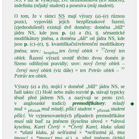
indefinita (
nějaký student
) a posesiva (
můj student
)
.
O tom, že v rámci
NS
mají výrazy (a)–(e) různou
pozici, vypovídá jejich bezpříznakové řazení;
(zjednodušeně) existují dvě domény: doména „blíž“
jádru NS, kde jsou
p.
(a) a (b), tj. sémantické
modifikátory jména, a doména „dál“ od jádra NS, kde
jsou
p.
(c)–(e), tj. kvantifikační/referenční modifikátory
??
jména; srov.:
ten černý oblek
×
černý ten
bezpřízn.
oblek.
Řazení výrazů uvnitř těchto dvou domén je
řízeno odlišnými pravidly; srov:
nový černý oblek –
??
černý nový oblek
(viz dále) ×
ten Petrův oblek
–
Petrův ten oblek.
Výrazy (a) a (b), stojící v doméně „blíž“ jádru NS, se
řadí takto: (1) Holé nebo málo rozvité
p.
stávají typicky
těsně před jádrem NS, a nazývají se proto (zvl.
v anglosaské tradici)
premodifikátory
:
mladý
◆
muž
×
muž mladý
,
píšící student
×
student
příznak.
příznak.
píšící
. Ve vyjmenovatelných případech premodifikátor
musí
stát buď za jménem (
kyselina sírová
× *
sírová
kyselina
,
Karel Čtvrtý
× *
Čtvrtý Karel
,
kluku ušatá
×
*ušatá kluku
,
já nešťastná
× *
nešťastná já
,
tma
tmoucí
× *
tmoucí tma
aj.),
n.
před jménem (
lehká