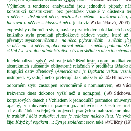
Výjimkou z tendence analytizační jsou jednotlivé případy náh
konstrukcí konstrukcemi bez předložek vzniklé v důsledku te
o něčem – diskutovat něco
,
uvažovat o něčem – uvažovat něco
,
hlasovat o něčem – hlasovat něco
(data viz
✍Janáčková, 2009
)
expresivity odborného stylu, navíc v prvních dvou dokladech i o
knižního stylu pronikají předložkové pádové vazby, které u
převahy
: uvyknout něčemu – na něco
,
plýtvat něčím – s něčím
,
jít
se něčemu – k něčemu
,
obchodovat něčím – s něčím
,
pohnout skří
skříní / se strnulou administrativou / s tou skříní / s ní / s tou strnu
Intelektualizaci
spis.
č.
vyhovuje také lišení
instr.
a
nom.
predikativ
abstraktních substantiv obligatorně relačních v predikátu (
Matka b
fungující dativ zřetelový (
Američanovi je Djakarta velkou vesni
instr.
pred.
vyžadují nebo preferují. Jak ukázala už
✍Hlinovská
odborném stylu zastoupen rovnoměrně s nominativem,
✍Václa
frekvence dnes dokonce vyšší než u
nom.
pred.
(
✍Štíchova,
korpusových datech.) Vzhledem k jednodušší gramatice mluvenýc
opačný, v mluveném i psaném
jaz.
mluvčích z Čech se
inst
a i v oficiálních veřejných projevech psaných se nahrazuje nomin
je truhlář
/
dělá truhláře
;
Autor je redaktor našeho listu.
Ve vých
žije:
Když byl vojákem ...
;
Syn je stolařem
; srov. také
✍Uličný (19