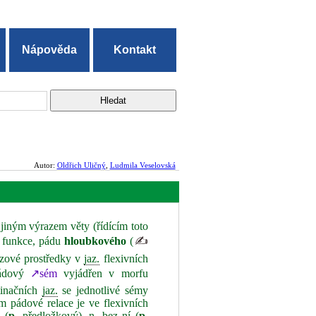
Nápověda
Kontakt
Autor:
Oldřich Uličný
,
Ludmila Veselovská
 jiným výrazem věty (řídícím toto
o funkce, pádu
hloubkového
(
✍
zové prostředky v
jaz.
flexivních
ádový
↗sém
vyjádřen v morfu
tinačních
jaz.
se jednotlivé sémy
 pádové relace je ve flexivních
 (
p.
předložkový),
n.
bez ní (
p.