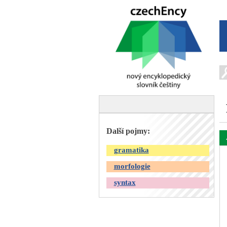
Další pojmy:
gramatika
morfologie
syntax