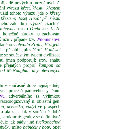
v případě nových
n.
neznámých či
vání výrazu
křest
,
křestu
,
křestem
žití tohoto výrazu; jde o
křesty
 křestem
;
Josef Hiršal při křestu
ého základu u výrazů cizích či
Orehovace
místo
Orehovce
,
L. N.
u konečně nároky na zachování
ýrazu v případě tzv.
↗nominativu
ádaného
v obvodu Prahy
;
Vůz jede
í a působí i „přes čáru“:
V měsíci
é se současným typem civilizace
asti jmen podporují; srov. snahu
 přejatých proprií:
šampon od
o
od McNaughta
,
dny otevřených
bí v současné době nejnápadněji
ových procesů pádového systému.
ivu
adverbálního (s výjimkou
, frazeologizovaný
n.
oblastní
gen.
mi, dcérečko, vody
) ve prospěch
. a
akuz.
si tak v současné době
strukturní: genitiv se definitivně
čuje jak pády jiné (
velkoobchod
abičky
místo
babiččiny boty
, opět