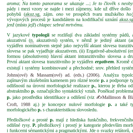
aroma
;
Na tomto panorama se ukazuje ...
;
Je to člověk s neob
pády i mezi vzory se najde i mezi zájmeny, kde už dříve došlo
pohybů (
akuz.
sg.
zájm.
ono
ve prospěch tvaru mužského
ho/
vývojových procesů je kandidátem na kodifikační uznání
akuz.
s
jenž
(místo
jejž
)
chlapec sebral mrtvému.
V jazykové
typologii
se rozlišují dva základní systémy pádů, 
akuzativní (
n.
akuzativní) systém, v němž je jediný aktant (ar
vyjádřen nominativem stejně jako nejvyšší aktant slovesa tranziti
slovesa se pak vyjadřuje akuzativem. (ii) Ergativně-absolutivní (e
formou (absolutivem) hlavní aktant intranzitivního slovesa a dru
První aktant slovesa tranzitivního je vyjádřen
ergativem
. Kromě d
existují i systémy kombinované a přechodné; srov. přehled syst
Johns(ové) & Massam(ové) ad. (eds.) (2006)
. Analýza typol
zajímavým zkušebním kamenem pro různé teorie
p.
a podporuje ty
odlišností na úrovni morfologické realizace
p.
, kterou je třeba o
abstraktního
p.
označujícího syntaktický vztah. Poněkud problemati
p.
jako prostředku identifikace a odlišení (viz
✍Mallinson & Bla
Croft, 1988
aj.) je koncepce nulové morfologie
p.
a také ty 
morfologického
p.
s charakteristikou slovosledu.
Předložkové a prosté
p.
mají z hlediska funkčního, frekvenčního
odlišné rysy.
P.
předložkový i prostý je kategorie především morf
i funkcemi sémantickými a pragmatickými. Jde o svazky relátorů, u