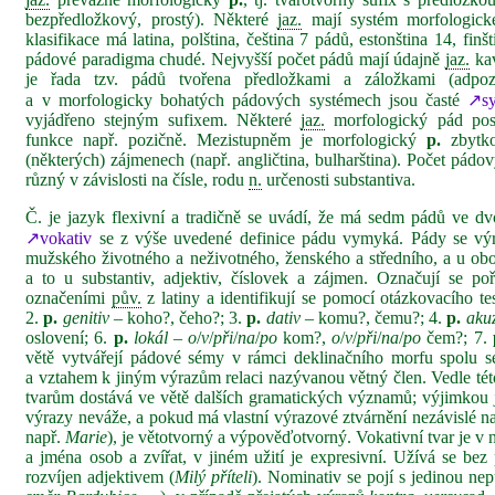
bezpředložkový, prostý). Některé
jaz.
mají systém morfologick
klasifikace má latina, polština, čeština 7 pádů, estonština 14, finš
pádové paradigma chudé. Nejvyšší počet pádů mají údajně
jaz.
kav
je řada tzv. pádů tvořena předložkami a záložkami (adpoz
a v morfologicky bohatých pádových systémech jsou časté
↗sy
vyjádřeno stejným sufixem. Některé
jaz.
morfologický pád postr
funkce např. pozičně. Mezistupněm je morfologický
p.
zbytko
(některých) zájmenech (např. angličtina, bulharština). Počet pád
různý v závislosti na čísle, rodu
n.
určenosti substantiva.
Č. je jazyk flexivní a tradičně se uvádí, že má sedm pádů ve dv
↗vokativ
se z výše uvedené definice pádu vymyká. Pády se výraz
mužského životného a neživotného, ženského a středního, a u ob
a to u substantiv, adjektiv, číslovek a zájmen. Označují se p
označeními
pův.
z latiny a identifikují se pomocí otázkovacího te
2.
p.
genitiv
– koho?, čeho?; 3.
p.
dativ
– komu?, čemu?; 4.
p.
akuz
oslovení; 6.
p.
lokál
–
o
/
v
/
při
/
na
/
po
kom?,
o
/
v
/
při
/
na
/
po
čem?; 7.
větě vytvářejí pádové sémy v rámci deklinačního morfu spolu
a vztahem k jiným výrazům relaci nazývanou větný člen. Vedle té
tvarům dostává ve větě dalších gramatických významů; výjimkou je
výrazy neváže, a pokud má vlastní výrazové ztvárnění nezávislé na
např.
Marie
), je větotvorný a výpověďotvorný. Vokativní tvar je v
a jména osob a zvířat, v jiném užití je expresivní. Užívá se bez
rozvíjen adjektivem (
Milý příteli
). Nominativ se pojí s jedinou n