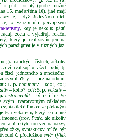
ého pádu bohatý (podle možné
tina 15, maďarština 18), jiné mají
kazské, i když především u nich
ice) s variabilním pravopisem
nkretismy
, kdy je několik pádů
ádají zcela a vyjadřují relační
vý, který je realizován jen na
ových paradigmat je v různých
jaz.
ou gramatických číslech, ačkoliv
ově realizují u všech rodů, tj.
ou čísel, jednotného a množného,
ořadovými čísly a mezinárodními
stu: 1.
p.
nominativ
– kdo?, co?;
ativ
– koho?, co?; 5.
p.
vokativ
–
p.
instrumentál
– kým?, čím? Ve
 se svým tvarotvorným základem
to syntaktické funkce se pádovým
 tvar vokativní, který se na jiné
 intonaci (srov.
Petře
, ale nikoliv
 neutrálním stylu omezen na názvy
 předložky, syntakticky může být
epůvodní
č.
předložkou
směr
(
Vlak