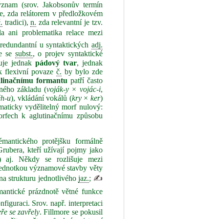
význam (srov. Jakobsonův termín
se, zda relátorem v předložkovém
.
tradici),
n.
zda relevantní je tzv.
la ani problematika relace mezi
redundantní u syntaktických
adj.
ie se
subst.
, o projev syntaktické
uje jednak
pádový tvar
, jednak
 flexivní povaze
č.
by bylo zde
linačnímu formantu
patří často
ného základu (
voják‑y
×
vojác‑i
,
ěh‑u
), vkládání vokálů (
kry
×
ker
)
maticky vydělitelný morf nulový:
rfech k aglutinačnímu způsobu
mantického protějšku formálně
rubera, kteří užívají pojmy jako
) aj. Někdy se rozlišuje mezi
 jednotkou významové stavby věty
na strukturu jednotlivého
jaz.
;
✍
mantické prázdnotě větné funkce
figuraci. Srov. např. interpretaci
ře se zavřely
. Fillmore se pokusil