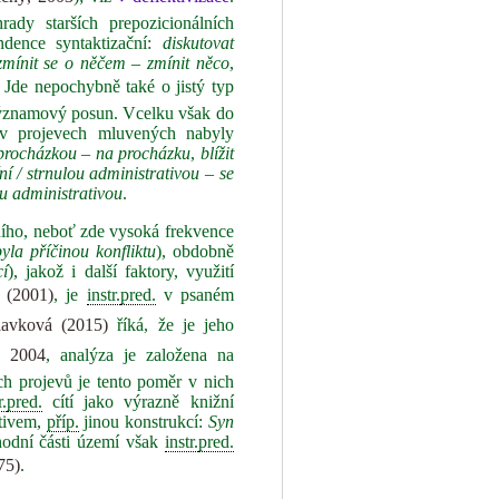
rady starších prepozicionálních
ndence syntaktizační:
diskutovat
zmínit se o něčem – zmínit něco
,
. Jde nepochybně také o jistý typ
 významový posun. Vcelku však do
ž v projevech mluvených nabyly
 procházkou – na procházku
,
blížit
ní / strnulou administrativou – se
lou administrativou
.
ního, neboť zde vysoká frekvence
yla příčinou konfliktu
), obdobně
cí
), jakož i další faktory, využití
 (2001)
, je
instr.
pred.
v psaném
vková (2015)
říká, že je jeho
 2004
, analýza je založena na
h projevů je tento poměr v nich
r.
pred.
cítí jako výrazně knižní
ativem,
příp.
jinou konstrukcí:
Syn
odní části území však
instr.
pred.
75)
.