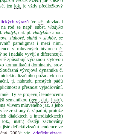
(
Sparta versus Plzeň
) jde spíše o
vé, jen
lok.
je vždy předložkový
tických výrazů
. Ve
stč.
převládal
 na rod se např. subst.
vladyka
l.
vladyk
,
dat.
pl.
vladykám
apod.
hovi
,
sluhové
,
sluhů
<
sluhóv
,
se
vnitř paradigmat i mezi nimi,
ndence v mluvených útvarech
č.
 se i nadále vyvíjí a diferencuje.
vitě způsobují výraznou stylovou
jako komunikační dominanty, srov.
i. Současná vývojová dynamika
č.
intelektualizačního požadavku na
ační, tj. náhradu prostých pádů
licitnost a přesnost vyjadřování,
straně. Ty se projevují tendencemi
ější sémantikou (
gen.
,
dat.
,
instr.
),
řena vlivem mluveného
jaz.
s jeho
 více ze strany
č.
západní, protože
ch dialektech a interdialektech)
,
lok.
,
instr.
) častěji zachovány
jisté deflektivizační tendence ve
čný, 2003
); viz
↗deflektivizace
.