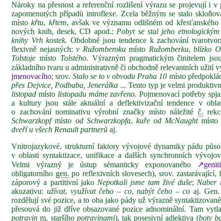
Nároky na přesnost a referenční rozlišení výrazu se projevují i 
zapomenutých případů introflexe. Zcela běžným se stalo skloňo
místo
křtu
,
křtem
, avšak ve významu odlišném od křesťanského u
nových knih, desek, CD apod.:
Pobyt se stal jeho etnologickým
knihy Vrh kostek.
Obdobné jsou tendence k zachování tvarotvorn
flexivně nejasných:
v Ružomberoku
místo
Ružomberku
,
blízko 
Tolstoje
místo
Tolstého
. Výrazným pragmatickým činitelem jso
základního tvaru u administrativně či obchodně relevantních užití v
jmenovacího
; srov.
Stalo se to v obvodu Praha 10
místo předpokl
přes Dejvice, Podbaba, Jenerálka ...
Tento typ je velmi produktivn
listopad
místo
listopadu
máme zavřeno.
Pojmenovací potřeby spjat
a kultury jsou stále aktuální a deflektivizační tendence v obl
o zachování nominativu výrobní značky místo náležité
č.
rekce
Schwarzkopf
místo
od Schwarzkopfa
,
kuře od McNaught
míst
dveří u všech Renault partnerů
aj.
Vnitrojazykové, strukturní faktory vývojové dynamiky pádu půso
v oblasti syntaktizace, unifikace a dalších synchronních vývoj
Velmi výrazný je ústup sémanticky exponovaného
↗genit
obligatorního
gen.
po reflexivních slovesech), srov. zastarávající
záporový a partitivní jako
Nepotkali jsme tam živé duše
;
Naber 
akuzativu:
užívat
,
využívat čeho – co
,
nabýt čeho – co
aj. Gen
rozdělují své pozice, a to oba jako pády už výrazně syntaktizované, 
přesouvá do již dříve obsazované pozice adnominální. Tam vytla
potravin
m. staršího
potravinami
), tak posesivní adjektiva (
boty b