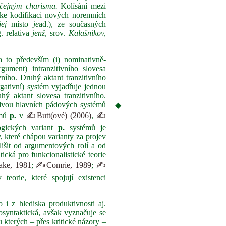
yčejným charisma.
Kolísání mezi
 ke kodifikaci nových noremních
jej
místo
je
ad.
), ze současných
g.
relativa
jenž
, srov.
Kalašnikov,
a to především (i) nominativně-
gument) intranzitivního slovesa
vního. Druhý aktant tranzitivního
rgativní) systém vyjadřuje jednou
hý aktant slovesa tranzitivního.
vou hlavních pádových systémů
◆
émů
p.
v
✍Butt(ové) (2006)
,
✍
ogických variant
p.
systémů je
, které chápou varianty za projev
dlišit od argumentových rolí a od
cká pro funkcionalistické teorie
ke, 1981
;
✍Comrie, 1989
;
✍
teorie, které spojují existenci
 i z hlediska produktivnosti aj.
osyntaktická, avšak vyznačuje se
 kterých – přes kritické názory –