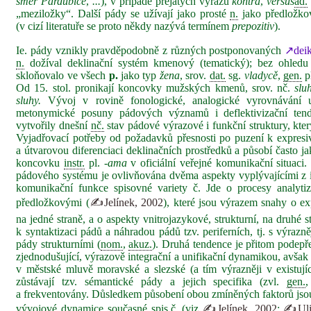
směr Pardubice
,
...
), v případě přejatých výrazů
kontra
,
versus
ad.
„meziložky“. Další pády se užívají jako prosté
n.
jako předložko
(v cizí literatuře se proto někdy nazývá termínem
prepozitiv
).
Ie. pády vznikly pravděpodobně z různých postponovaných
↗deik
n.
dožíval deklinační systém kmenový (tematický); bez ohledu
skloňovalo ve všech
p.
jako typ
žena
, srov.
dat.
sg.
vladycě
,
gen.
p
Od 15. stol. pronikají koncovky mužských kmenů, srov. nč.
slu
sluhy.
Vývoj v rovině fonologické, analogické vyrovnávání u
metonymické posuny pádových významů i deflektivizační te
vytvořily dnešní
nč.
stav pádové výrazové i funkční struktury, který
Vyjadřovací potřeby od požadavků přesnosti po puzení k expresi
a útvarovou diferenciaci deklinačních prostředků a působí často 
koncovku
instr.
pl.
‑ama
v oficiální veřejné komunikační situac
pádového systému je ovlivňována dvěma aspekty vyplývajícími z 
komunikační funkce spisovné variety č. Jde o procesy analytiz
předložkovými (
✍Jelínek, 2002
), které jsou výrazem snahy o exp
na jedné straně, a o aspekty vnitrojazykové, strukturní, na druhé 
k syntaktizaci pádů a náhradou pádů tzv. periferních, tj. s výrazn
pády strukturními (
nom.
,
akuz.
). Druhá tendence je přitom podep
zjednodušující, výrazově integrační a unifikační dynamikou, avšak
v městské mluvě moravské a slezské (a tím výrazněji v existující
zůstávají tzv. sémantické pády a jejich specifika (zvl.
gen.
a frekventovány. Důsledkem působení obou zmíněných faktorů jsou 
vývojové dynamice současné
spis.
č.
(viz
✍Jelínek, 2002
;
✍Uli