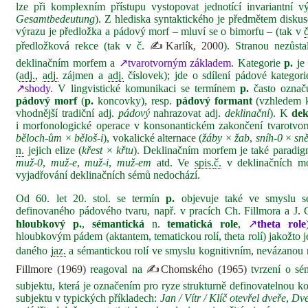
lze při komplexním přístupu vystopovat jednotící invariantní 
Gesamtbedeutung
). Z hlediska syntaktického je předmětem disku
výrazu je předložka a pádový morf – mluví se o bimorfu – (tak v
č
předložková rekce (tak v č.
✍Karlík, 2000
). Stranou nezůsta
deklinačním morfem a
↗tvarotvorným základem
. Kategorie
p.
je 
(
adj.
,
adj.
zájmen a
adj.
číslovek); jde o sdílení pádové kategor
↗shody
. V lingvistické komunikaci se termínem
p.
často označ
pádový morf
(
p.
koncovky), resp.
pádový formant
(vzhledem k
vhodnější tradiční adj.
pádový
nahrazovat adj.
deklinační
). K
dek
i morfonologické operace v konsonantickém zakončení tvarotvor
běloch‑ům
×
běloš‑i
), vokalické alternace (
žáby
×
žab
,
sníh‑0
×
sn
n.
jejich elize (
křest
×
křtu
). Deklinačním morfem je také paradig
muž‑0
,
muž‑e
,
muž‑i
,
muž‑em
atd. Ve
spis.
č.
v deklinačních mo
vyjadřování deklinačních sémů nedochází.
Od 60. let 20. stol. se termín
p.
objevuje také ve smyslu sé
definovaného pádového tvaru, např. v pracích Ch. Fillmora a J. G
hloubkový p.
,
sémantická
n.
tematická role
,
↗
theta role
hloubkovým pádem (aktantem, tematickou rolí, theta rolí) jakožto
daného
jaz.
a sémantickou rolí ve smyslu kognitivním, nevázanou 
Fillmore (1969)
reagoval na
✍Chomského (1965)
tvrzení o sé
subjektu, která je označením pro ryze strukturně definovatelnou kon
subjektu v typických příkladech:
Jan / Vítr / Klíč otevřel dveře
,
Dve