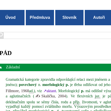
Úvod
Předmluva
Slovník
Autoři
PÁD
▲
Základní
Gramatická kategorie zpravidla odpovídající relaci mezi jménem a
jméno);
povrchový
n.
morfologický p.
je třeba odlišovat od jeh
Fillmore, 1968
ad.
), viz
↗aktant
. Morfologický
p.
má odlišné výra
a aglutinačních (
✍Skalička, 2004
). Ve flexivních
jaz.
je p
deklinačním spolu se sémy čísla, rodu a
příp.
životnosti, v aglu
vyjadřují každý pomocí zvláštního morfu. Výrazovým prostředkem
jaz.
převážně morfologický
p.
, tj. tvarotvorný sufix s předložkou