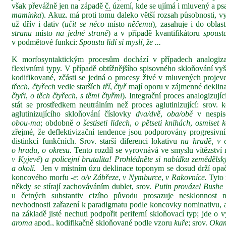
však převážně jen na západě
č.
území, kde se ujímá i mluvený a ps
maminka
). Akuz. má proti tomu daleko větší rozsah působnosti, v
už dřív i dativ (
učit se něco
místo
něčemu
), zasahuje i do obla
stranu
místo
na jedné straně
) a v případě kvantifikátoru
spoust
v podmětové funkci:
Spoustu lidí si myslí, že ...
K morfosyntaktickým procesům dochází v případech analogiza
flexivními typy. V případě obtížnějšího spisovného skloňování vyšš
kodifikované, zčásti se jedná o procesy živé v mluvených projev
třech
,
čtyřech
vedle starších
tří
,
čtyř
mají oporu v zájmenné deklin
čtyři
,
o těch čtyřech
,
s
těmi čtyřmi
)
.
Integrační proces analogizující
stát se prostředkem neutrálním než proces aglutinizující: srov. ko
aglutinizujícího skloňování číslovky
dva/dvě
,
oba/obě
v nespi
obou‑ma
; obdobně
o šestiseti lidech
,
o pětseti knihách
,
osmiset 
zřejmé, že deflektivizační tendence jsou podporovány progresivn
distinkcí funkčních. Srov. starší diferenci lokativu
na hradě, v 
o hradu
,
o okresu.
Tento rozdíl se vyrovnává ve smyslu vítězství
v Kyjevě
)
a policejní brutalita!
Prohlédněte si nabídku zemědělský
a okolí.
Jen v místním úzu deklinace toponym se dosud drží opa
koncového morfu
‑e
:
o/v Zábřeze
,
v Nymburce
,
v Rakovníce.
Tyto r
někdy se stírají zachováváním dublet, srov.
Putin provázel Bushe 
u četných substantiv cizího původu prosazuje nesklonnost
nevhodnosti zařazení k paradigmatu podle koncovky nominativu, al
na základě jisté nechuti podpořit periferní skloňovací typ; jde o
aroma
apod., kodifikačně skloňované podle vzoru
kuře
; srov.
Okam