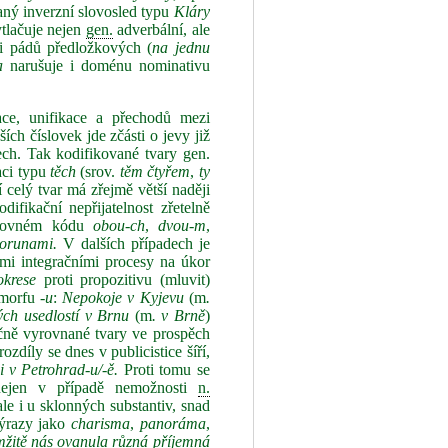
aný inverzní slovosled typu
Kláry
ytlačuje nejen
gen.
adverbální, ale
sti pádů předložkových (
na jednu
a
narušuje i doménu nominativu
ce, unifikace a přechodů mezi
ích číslovek jde zčásti o jevy již
ech. Tak kodifikované tvary gen.
aci typu
těch
(srov.
těm čtyřem
,
ty
 celý tvar má zřejmě větší naději
difikační nepřijatelnost zřetelně
sovném kódu
obou‑ch
,
dvou‑m
,
korunami.
V dalších případech je
ími integračními procesy na úkor
okrese
proti propozitivu (mluvit)
 morfu
‑u
:
Nepokoje v Kyjevu
(m
.
ch usedlostí
v
Brnu
(m
. v Brně
)
čně vyrovnané tvary ve prospěch
ozdíly se dnes v publicistice šíří,
i v Petrohrad‑u/‑ě.
Proti tomu se
 nejen v případě nemožnosti
n.
e i u sklonných substantiv, snad
 výrazy jako
charisma
,
panoráma
,
žitě nás ovanula různá příjemná