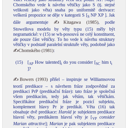
Chomského vede k návrhu větičky jako S (tj. stejné
velikosti jako věta) snaha po uniformitě derivace:
veškerá propozice se děje v kategorii S [
NP XP ]. Jak
S
dále argumentuje
✍Kitagawa (1985)
, podle
Stowellova modelu by věty typu (15) měly být
negramatické: v (15) se wh-posouvá ne celý konstituent,
ale pouze část větičky. To ho vede k návrhu struktury
větičky v podstatě paralelní struktuře věty, podobně jako
✍Chomského (1981)
:
(15)
[
How talented]
do you consider [
him t
AP
i
SC
i
]?
✍Bowers (1993)
přišel – inspiruje se Williamsovou
teorií predikace – s návrhem fráze zodpovědné za
predikaci PrP (predikační fráze): tato fráze je společná
všem predikacím, tedy jak větám, tak větičkám.
Specifikátor predikační fráze je pozicí subjektu,
komplement hlavy Pr je predikát. Věta (16) tak
obsahuje dvě predikace:
Harold
je subjektem predikace
hlavní věty, predikátem hlavní věty je [
consider
VP
Marian attractive
];
Marian
je pak subjektem predikace