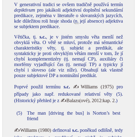
V generativní tradici se ovšem tradičně používá termín
depiktivum
pro jakákoli adjektivní doplnění sekundární
predikace, zejména v literatuře o slovanských jazycích,
kde důležitou roli hraje shoda (
n.
její absence) adjektiva
se subjektem predikace.
Větička, tj.
s.c.
, je v jistém smyslu věta menší než
obvyklá věta. O větě se mluví, protože má sémantické
charakteristiky věty, tj. subjekt a predikát, ale
syntakticky je proti obvyklým větám menší v tom, že jí
chybí komplementizéry (tj. nemají CP), auxiliáry či
morfémy vyjadřující čas (tj. nemají TP) a typicky jí
chybí i sloveso (ale viz níže). Obsahují tak vlastně
pouze subjektové DP a nominální predikát.
Poprvé použil termínu
s.c.
✍Williams (1975)
pro
případy jako např. redukované relativní věty (5).
(Historický přehled je z
✍Balazs(ové), 2012:kap. 2
.)
(5)
The man [driving the bus] is Norton’s best
friend
✍Williams (1980)
definoval
s.c.
poněkud odlišně, tedy