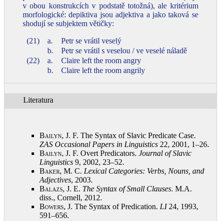
v obou konstrukcích v podstatě totožná), ale kritérium
morfologické: depiktiva jsou adjektiva a jako taková se
shodují se subjektem větičky:
(21)
a.
Petr se vrátil veselý
b.
Petr se vrátil s veselou / ve veselé náladě
(22)
a.
Claire left the room angry
b.
Claire left the room angrily
Literatura
Bailyn, J.
F. The Syntax of Slavic Predicate Case.
ZAS Occasional Papers in Linguistics
22, 2001, 1–26
.
Bailyn, J.
F. Overt Predicators.
Journal of Slavic
Linguistics
9, 2002, 23–52
.
Baker, M.
C.
Lexical Categories: Verbs, Nouns, and
Adjectives
, 2003
.
Balazs, J.
E.
The Syntax of Small Clauses
. M.A.
diss., Cornell, 2012
.
Bowers, J.
The Syntax of Predication.
LI
24, 1993,
591–656
.