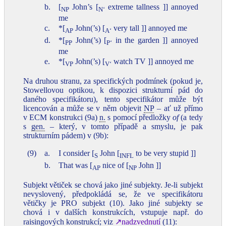
b.
[
John’s [
extreme tallness ]] annoyed
NP
N‘
me
c.
*[
John(’s) [
very tall ]] annoyed me
AP
A‘
d.
*[
John(’s) [
in the garden ]] annoyed
PP
P‘
me
e.
*[
John(’s) [
watch TV ]] annoyed me
VP
V‘
Na druhou stranu, za specifických podmínek (pokud je,
Stowellovou optikou, k dispozici strukturní pád do
daného specifikátoru), tento specifikátor může být
licencován a může se v něm objevit
NP
– ať už přímo
v ECM konstrukci (9a)
n.
s pomocí předložky
of
(a tedy
s
gen.
– který, v tomto případě a smyslu, je pak
strukturním pádem) v (9b):
(9)
a.
I consider [
John [
to be very stupid ]]
S
INFL
b.
That was [
nice of [
John ]]
AP
NP
Subjekt větiček se chová jako jiné subjekty. Je-li subjekt
nevyslovený, předpokládá se, že ve specifikátoru
větičky je PRO subjekt (10). Jako jiné subjekty se
chová i v dalších konstrukcích, vstupuje např. do
raisingových konstrukcí; viz
↗nadzvednutí
(11):