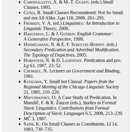
Cardinalletti, A. & M.-T. Guasti
. (eds.)
Small
Clauses
, 1995
.
Citko, B.
Small Clauses Reconsidered: Not So Small
and not All Alike.
Lga
118, 2008, 261–295
.
Fromkin, V.
A. (ed.)
Linguistics: An Introduction to
Linguistic Theory
, 2000
.
Haegeman, L. & J. Guéron
.
English Grammar:
A Generative Perspective
, 1999
.
Himmelmann, N. & E. F. Schultze-Berndt
. (eds.)
Secondary Predication and Adverbial Modification.
The Typology of Depictives
, 2005
.
Hornstein, N. & D. Lightfoot
. Predication and pro.
Lg
63, 1987, 23–52
.
Chomsky, N.
Lectures on Government and Binding
,
1981
.
Kitagawa, Y.
Small but Clausal.
Papers from the
Regional Meeting of the Chicago Linguistic Society
21, 1985, 210–220
.
Matushansky, O.
A Case Study of Predication. In
Marušič, F. & R. Žaucer (eds.),
Studies in Formal
Slavic Linguistics. Contributions from Formal
Description of Slavic Languages
6.5, 2008, 213–239
.
MČ
3, 1987
.
Safir, K.
On Small Clauses as Constituents.
LI
14,
1983, 730–735
.