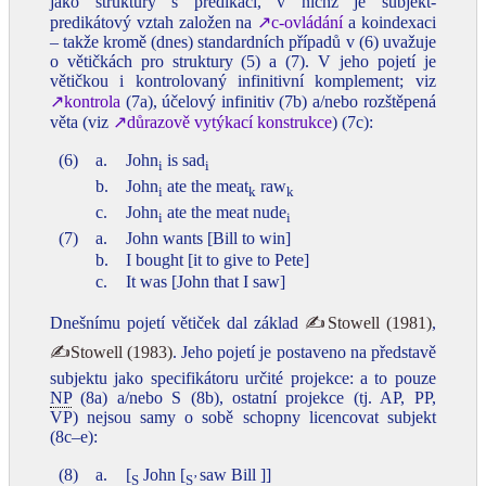
jako struktury s predikací, v nichž je subjekt-
predikátový vztah založen na
↗c-ovládání
a koindexaci
– takže kromě (dnes) standardních případů v (6) uvažuje
o větičkách pro struktury (5) a (7). V jeho pojetí je
větičkou i kontrolovaný infinitivní komplement; viz
↗kontrola
(7a), účelový infinitiv (7b) a/nebo rozštěpená
věta (viz
↗důrazově vytýkací konstrukce
) (7c):
(6)
a.
John
is sad
i
i
b.
John
ate the meat
raw
i
k
k
c.
John
ate the meat nude
i
i
(7)
a.
John wants [Bill to win]
b.
I bought [it to give to Pete]
c.
It was [John that I saw]
Dnešnímu pojetí větiček dal základ
✍Stowell (1981)
,
✍Stowell (1983)
. Jeho pojetí je postaveno na představě
subjektu jako specifikátoru určité projekce: a to pouze
NP
(8a) a/nebo S (8b), ostatní projekce (tj. AP, PP,
VP) nejsou samy o sobě schopny licencovat subjekt
(8c‒e):
(8)
a.
[
John [
saw Bill ]]
S
S’