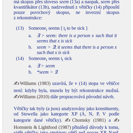
má skopus přes sloveso
seem
(13a) a naopak,
seem
přes
kvantifikátor (13b), nadzvednutí z větičky (14) připouští
pouze povrchový skopus, ne inverzní skopus
z rekonstrukce:
(13)
Someone
seems [ t
to be sick ]
i
i
a.
∃
> seem
:
there is a person x such that it
seems that x is sick
b.
seem >
∃
:
it seems that there is a person x
such that x is sick
(14)
Someone
seems t
sick
i
i
a.
∃
> seem
b.
*seem >
∃
✍Williams (1983)
uzavírá, že v (14) stopa ve větičce
není: kdyby byla, musela by být rekonstrukce možná.
✍Williams (2010)
dále propracovává původní návrh.
Větičky tak byly (a jsou) analyzovány jako konstituenty,
od Stowella jako kategorie XP (A, N, P, V podle
kategorie dané větičky).
✍Chomsky (1981)
a
✍
Hornstein & Lightfood (1987)
přinášejí důvody k tomu,
vidět větičky jako struktury větší než pouze XP. Např.