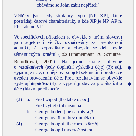
‘obáváme se John zabit nepřáteli’
Větičky jsou tedy struktury typu [NP XP], které
postrádají časové charakteristiky a kde XP je NP, AP n.
PP
– ale ne VP.
Ve specifických případech (a obvykle s jinými slovesy)
jsou adjektivní větičky označovány za predikativní
adjunkty či kopredikáty a obvykle se dělí podle
sémantických kritérií (
✍Himmelmann & Schultze-
Berndt(ová), 2005
). Na jedné straně mluvíme
o
rezultativech
(tedy doplnění výsledku děje) (3):
adj.
◆
vyjadřuje stav, do nějž byl subjekt sekundární predikace
uveden provedením děje. Proti rezultativům se obvykle
vydělují
depiktiva
(4): ta vyjadřují stav za probíhajícího
◆
děje (hlavní predikace):
(3)
a.
Fred wiped [the table
clean
]
Fred vytřel stůl dosucha
b.
George boiled [the carrots
soft
]
George uvařil mrkev doměkka
(4)
George bought [the carrots
fresh
]
George koupil mrkev čerstvou