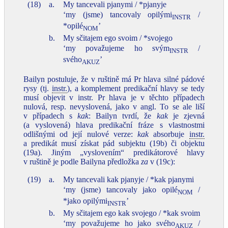
(18)
a.
My tancevali pjanymi / *pjanyje
‘my (jsme) tancovaly opilými
/
INSTR
*opilé
’
NOM
b.
My sčitajem ego svoim / *svojego
‘my považujeme ho svým
/
INSTR
svého
’
AKUZ
Bailyn postuluje, že v ruštině má Pr hlava silné pádové
rysy (tj.
instr.
), a komplement predikační hlavy se tedy
musí objevit v instr. Pr hlava je v těchto případech
nulová, resp. nevyslovená, jako v angl. To se ale liší
v případech s
kak
: Bailyn tvrdí, že
kak
je zjevná
(a vyslovená) hlava predikační fráze s vlastnostmi
odlišnými od její nulové verze:
kak
absorbuje
instr.
a predikát musí získat pád subjektu (19b) či objektu
(19a). Jiným „vyslovením“ predikátorové hlavy
v ruštině je podle Bailyna předložka
za
v (19c):
(19)
a.
My tancevali kak pjanyje / *kak pjanymi
‘my (jsme) tancovaly jako opilé
/
NOM
*jako opilými
’
INSTR
b.
My sčitajem ego kak svojego / *kak svoim
‘my považujeme ho jako svého
/
AKUZ