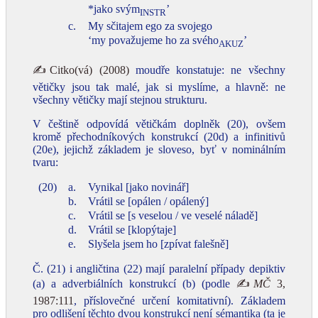
*jako svým
’
INSTR
c.
My sčitajem ego za svojego
‘my považujeme ho za svého
’
AKUZ
✍Citko(vá) (2008)
moudře konstatuje: ne všechny
větičky jsou tak malé, jak si myslíme, a hlavně: ne
všechny větičky mají stejnou strukturu.
V češtině odpovídá větičkám doplněk (20), ovšem
kromě přechodníkových konstrukcí (20d) a infinitivů
(20e), jejichž základem je sloveso, byť v nominálním
tvaru:
(20)
a.
Vynikal [jako novinář]
b.
Vrátil se [opálen / opálený]
c.
Vrátil se [s veselou / ve veselé náladě]
d.
Vrátil se [klopýtaje]
e.
Slyšela jsem ho [zpívat falešně]
Č. (21) i angličtina (22) mají paralelní případy depiktiv
(a) a adverbiálních konstrukcí (b) (podle
✍
MČ
3,
1987:111
, příslovečné určení komitativní). Základem
pro odlišení těchto dvou konstrukcí není sémantika (ta je