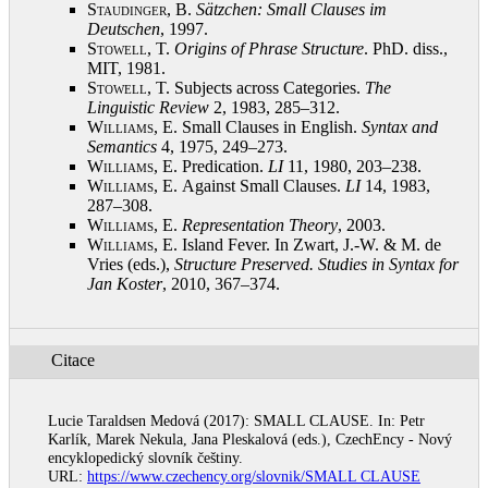
Staudinger, B.
Sätzchen: Small Clauses im
Deutschen
, 1997
.
Stowell, T.
Origins of Phrase Structure
. PhD. diss.,
MIT, 1981
.
Stowell, T.
Subjects across Categories.
The
Linguistic Review
2, 1983, 285–312
.
Williams, E.
Small Clauses in English.
Syntax and
Semantics
4, 1975, 249–273
.
Williams, E.
Predication.
LI
11, 1980, 203–238
.
Williams, E.
Against Small Clauses.
LI
14, 1983,
287–308
.
Williams, E.
Representation Theory
, 2003
.
Williams, E.
Island Fever. In Zwart, J.-W. & M. de
Vries (eds.),
Structure Preserved. Studies in Syntax for
Jan Koster
, 2010, 367–374
.
Citace
Lucie Taraldsen Medová (2017): SMALL CLAUSE. In: Petr
Karlík, Marek Nekula, Jana Pleskalová (eds.), CzechEncy - Nový
encyklopedický slovník češtiny.
URL:
https://www.czechency.org/slovnik/SMALL CLAUSE