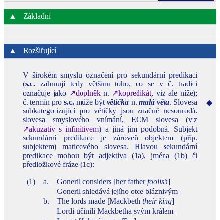
▲
Základní
▲
Rozšiřující
V širokém smyslu označení pro sekundární predikaci
(
s.c.
zahrnují tedy většinu toho, co se v
č.
tradici
označuje jako
↗doplněk
n.
↗kopredikát
, viz ale níže);
č.
termín pro
s.c.
může být
větička
n.
malá věta
. Slovesa
◆
subkategorizující pro větičky jsou značně nesourodá:
slovesa smyslového vnímání, ECM slovesa (viz
↗akuzativ s infinitivem
) a jiná jim podobná. Subjekt
sekundární predikace je zároveň objektem (
příp.
subjektem) maticového slovesa. Hlavou sekundární
predikace mohou být adjektiva (1a), jména (1b) či
předložkové fráze (1c):
(1)
a.
Goneril considers [her father
foolish
]
Goneril shledává jejího otce bláznivým
b.
The lords made [Mackbeth
their king
]
Lordi učinili Mackbetha svým králem