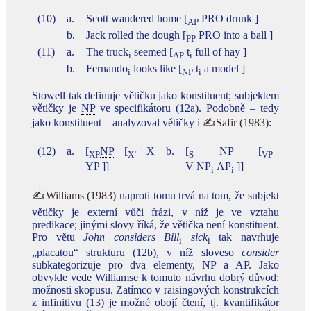
(10)
a.
Scott wandered home [
PRO drunk ]
AP
b.
Jack rolled the dough [
PRO into a ball ]
PP
(11)
a.
The truck
seemed [
t
full of hay ]
i
AP
i
b.
Fernando
looks like [
t
a model ]
i
NP
i
Stowell tak definuje větičku jako konstituent; subjektem
větičky je
NP
ve specifikátoru (12a). Podobně – tedy
jako konstituent – analyzoval větičky i
✍Safir (1983)
:
(12)
a.
[
NP
[
X
b.
[
NP [
XP
X‘
S
VP
YP ]]
V NP
AP
]]
i
i
✍Williams (1983)
naproti tomu trvá na tom, že subjekt
větičky je externí vůči frázi, v níž je ve vztahu
predikace; jinými slovy říká, že větička není konstituent.
Pro větu
John considers Bill
sick
tak navrhuje
i
i
„placatou“ strukturu (12b), v níž sloveso
consider
subkategorizuje pro dva elementy,
NP
a AP. Jako
obvykle vede Williamse k tomuto návrhu dobrý důvod:
možnosti skopusu. Zatímco v raisingových konstrukcích
z infinitivu (13) je možné obojí čtení, tj. kvantifikátor