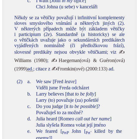
c.
I want [John
in my office
]
Chci Johna (u sebe) v kanceláři
Někdy se za větičky považují i infinitivní komplementy
sloves smyslového vnímání a některých jiných (2).
V některých případech může být základem větičky
i participium (2e). Standardně (a historicky) se ale
o větičkách uvažuje jako o sekundárních predikátech
vyjádřených nominálně (či předložkovou frází),
slovesné predikáty nejsou obvykle větičkami; viz
✍
Williams (1980)
;
✍Haegeman(ová) & Guéron(ová)
(1999)
ad.
; citace z
✍Fromkin(ové) (2000:133)
ad.
(2)
a.
We saw [Fred
leave
]
Viděli jsme Freda odcházet
b.
Larry believes [that
to be folly
]
Larry (to) považuje (za) pošetilé
c.
Do you judge [it
to be possible
]?
Považuješ to za možné?
d.
Julia heard [Romeo
call out her name
]
Julia slyšela Romea volat její jméno
e.
We feared [
John [
killed by the
PrtP
Prt’
enemy]]