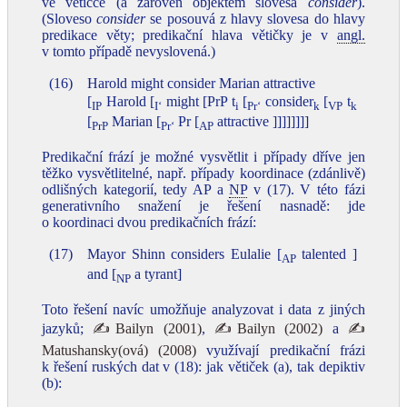
ve větičce (a zároveň objektem slovesa
consider
).
(Sloveso
consider
se posouvá z hlavy slovesa do hlavy
predikace věty; predikační hlava větičky je v
angl.
v tomto případě nevyslovená.)
(16)
Harold might consider Marian attractive
[
Harold [
might [PrP t
[
consider
[
t
IP
I‘
i
Pr‘
k
VP
k
[
Marian [
Pr [
attractive ]]]]]]]]
PrP
Pr‘
AP
Predikační frází je možné vysvětlit i případy dříve jen
těžko vysvětlitelné, např. případy koordinace (zdánlivě)
odlišných kategorií, tedy AP a
NP
v (17). V této fázi
generativního snažení je řešení nasnadě: jde
o koordinaci dvou predikačních frází:
(17)
Mayor Shinn considers Eulalie [
talented ]
AP
and [
a tyrant]
NP
Toto řešení navíc umožňuje analyzovat i data z jiných
jazyků;
✍Bailyn (2001)
,
✍Bailyn (2002)
a
✍
Matushansky(ová) (2008)
využívají predikační frázi
k řešení ruských dat v (18): jak větiček (a), tak depiktiv
(b):