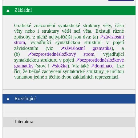
▲
Základní
Grafické znázornění syntaktické struktury věty, části
věty nebo i struktury větší než věta. Existují různé
způsoby, z nichž nejtypičtější jsou dva: (a)
↗závislostní
strom
, vyjadřující syntaktickou strukturu v pojetí
závislostním (viz
↗závislostní gramatika
), a
(b)
↗bezprostředněsložkový strom
, vyjadřující
syntaktickou strukturu v pojetí
↗bezprostředněsložkové
gramatiky
(srov. i
↗složka
). Viz také
↗dominace
. Lze
říci, že běžné zachycení syntaktické struktury je určitou
variantou jedné z těchto dvou základních reprezentací.
▲
Rozšiřující
Literatura