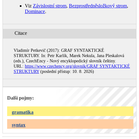
Viz
Závislostní strom
,
Bezprostředněsložkový strom
,
Dominace
.
Citace
Vladimír Petkevič (2017): GRAF SYNTAKTICKÉ
STRUKTURY. In: Petr Karlík, Marek Nekula, Jana Pleskalová
(eds.), CzechEncy - Nový encyklopedický slovník češtiny.
URL:
https://www.czechency.org/slovnik/GRAF SYNTAKTICKÉ
STRUKTURY
(poslední přístup: 10. 8. 2026)
Další pojmy:
gramatika
syntax