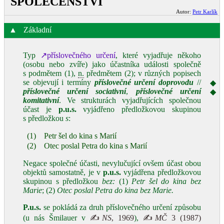
SPOLEČENSTVÍ
Autor:
Petr Karlík
▲
Základní
Typ
↗příslovečného určení
, které vyjadřuje někoho
(osobu nebo zvíře) jako účastníka události společně
s podmětem (1),
n.
předmětem (2); v různých popisech
se objevují i termíny
příslovečné určení doprovodu
//
◆
příslovečné určení sociativní
,
příslovečné určení
◆
komitativní
. Ve strukturách vyjadřujících společnou
účast je
p.u.s.
vyjádřeno předložkovou skupinou
s předložkou
s
:
(1)
Petr šel do kina s Marií
(2)
Otec poslal Petra do kina s Marií
Negace společné účasti, nevylučující ovšem účast obou
objektů samostatně, je v
p.u.s.
vyjádřena předložkovou
skupinou s předložkou
bez:
(1)
Petr šel do kina
bez
Marie
; (2)
Otec poslal Petra do kina
bez Marie.
P.u.s.
se pokládá za druh příslovečného určení způsobu
(u nás Šmilauer v
✍
NS
, 1969
),
✍
MČ
3 (1987)