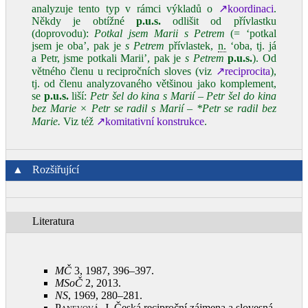
analyzuje tento typ v rámci výkladů o
↗koordinaci
.
Někdy je obtížné
p.u.s.
odlišit od přívlastku
(doprovodu):
Potkal jsem Marii s Petrem
(= ‘potkal
jsem je oba’, pak je
s Petrem
přívlastek,
n.
‘oba, tj. já
a Petr, jsme potkali Marii’, pak je
s Petrem
p.u.s.
). Od
větného členu u recipročních sloves (viz
↗reciprocita
),
tj. od členu analyzovaného většinou jako komplement,
se
p.u.s.
liší:
Petr šel do kina s Marií – Petr šel do kina
bez Marie × Petr se radil s Marií – *Petr se radil bez
Marie.
Viz též
↗komitativní konstrukce
.
▲
Rozšiřující
Literatura
MČ
3, 1987, 396–397
.
MSoČ
2, 2013
.
NS
, 1969, 280–281
.
Panevová, J.
Česká reciproční zájmena a slovesná