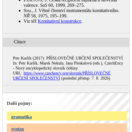
valence.
SaS
60, 1999, 269–275
.
Spal, J.
Větné členství instrumentálu komitativního.
NŘ
58, 1975, 195–199
.
Viz též
Komitativní konstrukce
.
Citace
Petr Karlík (2017): PŘÍSLOVEČNÉ URČENÍ SPOLEČENSTVÍ.
In: Petr Karlík, Marek Nekula, Jana Pleskalová (eds.), CzechEncy
- Nový encyklopedický slovník češtiny.
URL:
https://www.czechency.org/slovnik/PŘÍSLOVEČNÉ
URČENÍ SPOLEČENSTVÍ
(poslední přístup: 7. 8. 2026)
Další pojmy:
gramatika
syntax