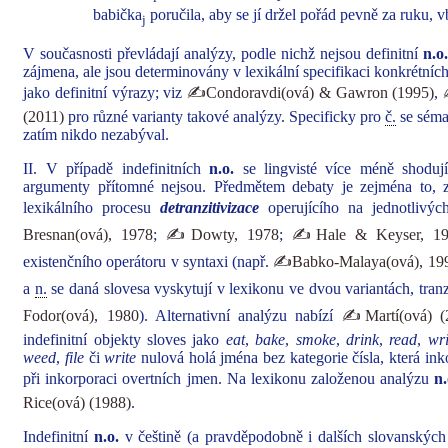
babička
poručila, aby se jí držel pořád pevně za ruku, v
j
V současnosti převládají analýzy, podle nichž nejsou definitní
n.o.
zájmena, ale jsou determinovány v lexikální specifikaci konkrétníc
jako definitní výrazy; viz
✍Condoravdi(ová) & Gawron (1995)
,
(2011)
pro různé varianty takové analýzy. Specificky pro
č.
se séma
zatím nikdo nezabýval.
II. V případě indefinitních
n.o.
se lingvisté více méně shodují
argumenty přítomné nejsou. Předmětem debaty je zejména to, z
lexikálního procesu
detranzitivizace
operujícího na jednotlivý
Bresnan(ová), 1978
;
✍Dowty, 1978
;
✍Hale & Keyser, 19
existenčního operátoru v syntaxi (např.
✍Babko-Malaya(ová), 19
a
n.
se daná slovesa vyskytují v lexikonu ve dvou variantách, tranzit
Fodor(ová), 1980
). Alternativní analýzu nabízí
✍Martí(ová) (
indefinitní objekty sloves jako
eat
,
bake
,
smoke
,
drink
,
read
,
wri
weed
,
file
či
write
nulová holá jména bez kategorie čísla, která in
při inkorporaci overtních jmen. Na lexikonu založenou analýzu
n.
Rice(ová) (1988)
.
Indefinitní
n.o.
v češtině (a pravděpodobně i dalších slovanskýc