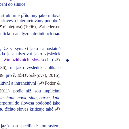
běhl do silnice
strukturně přítomny jako nulová
h sloves a interpretovány podobně
✍Cote(ová) (1996)
,
✍Pedersen
ntickou analýzou definitních
n.o.
, že v syntaxi jako samostatné
da je analyzovat jako výsledek
ch
↗tranzitivních slovesech
(
✍
◆
86
),
n.
jako výsledek aplikace
99
; pro č.
✍Dvořák(ová), 2016
),
ivní a intranzitivní (
✍Fodor &
2011)
, podle níž jsou implicitní
te
,
hunt
,
cook
,
sing
,
carve
,
knit
,
korporují do slovesa podobně jako
o.
těchto sloves kritizuje také
✍
h
jaz.
) jsou specifické kontrastem,