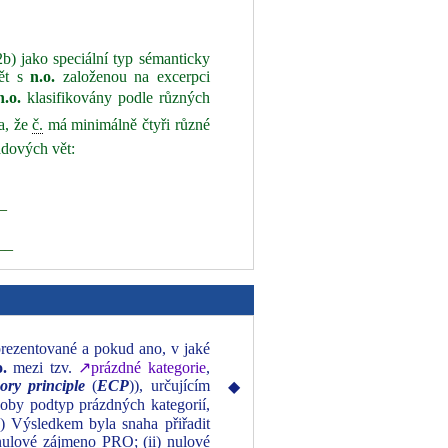
2b) jako speciální typ sémanticky
vět s
n.o.
založenou na excerpci
n.o.
klasifikovány podle různých
a, že
č.
má minimálně čtyři různé
adových vět:
__
___
prezentované a pokud ano, v jaké
o.
mezi tzv.
↗prázdné kategorie
,
ory principle
(
ECP
)), určujícím
◆
coby podtyp prázdných kategorií,
.) Výsledkem byla snaha přiřadit
 nulové zájmeno PRO; (ii) nulové