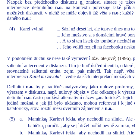
Naopak bez předchozího diskurzu
n.
znalosti situace je tako
interpretace definitního
n.o.
na kontextu potvrzuje také příkla
možných diskurzů, v nichž se může objevit táž věta s
n.o.
; každý 
daného
n.o.
:
(4)
Karel vyhrál ___
... Sází už deset let, ale teprve dnes mu t
... Jeho mužstvo si s domácími hravě por
… A to si ten lístek do tomboly nechtěl a
… Jeho voliči rozjeli na facebooku nes
V podobném duchu se nese také vymezení
✍Cote(ové) (1996)
, 
salientní antecedent v diskurzu. Tím je buď ústřední entita, o kter
srovnatelně salientní entita, zejm. pak mluvčí. Tak např. vě
interpretaci
Karel mi zavolal
– vedle dalších interpretací možných v 
Definitní
n.o.
byly tradičně analyzovány jako nulové proformy, 
výrazem v diskurzu, např. nulový objekt v (5a) odkazuje k výraz
definitní
n.o.
často používá alternativní název „anaforické“. Jejich
jediná možná, a jak již bylo ukázáno, mohou referovat i k jiné 
kataforicky, srov. rozdíl mezi overtním zájmenem a
n.o.
:
(5)
a.
Maminka
Karlovi řekla, aby nechodil na silnici. Ale
i
babička
poručila, aby se jí držel pořád pevně za ruku, v
j
b.
Maminka
Karlovi řekla, aby nechodil na silnici. Ale
i