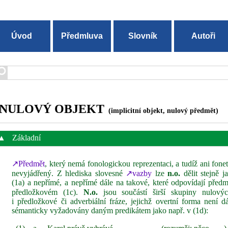
Úvod
Předmluva
Slovník
Autoři
NULOVÝ OBJEKT
(implicitní objekt, nulový předmět)
▲
Základní
↗Předmět
, který nemá fonologickou reprezentaci, a tudíž ani fonet
nevyjádřený. Z hlediska slovesné
↗vazby
lze
n.o.
dělit stejně 
(1a) a nepřímé, a nepřímé dále na takové, které odpovídají pře
předložkovém (1c).
N.o.
jsou součástí širší skupiny nulov
i předložkové či adverbiální fráze, jejichž overtní forma není d
sémanticky vyžadovány daným predikátem jako např. v (1d):