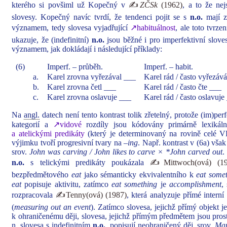
kterého si povšiml už Kopečný v
✍
ZČSk
(1962)
, a to že nej
slovesy. Kopečný navíc tvrdí, že tendenci pojit se s
n.o.
mají z
významem, tedy slovesa vyjadřující
↗habituálnost
, ale toto tvrze
ukazuje, že (indefinitní)
n.o.
jsou běžné i pro imperfektivní slov
významem, jak dokládají i následující příklady:
(6)
Imperf. – průběh.
Imperf. – habit.
a.
Karel zrovna vyřezával ___
Karel rád / často vyřezáv
b.
Karel zrovna četl ___
Karel rád / často čte ___
c.
Karel zrovna oslavuje ___
Karel rád / často oslavuje
Na
angl.
datech není tento kontrast tolik zřetelný, protože (im)per
kategorií a
↗vidové
rozdíly jsou kódovány primárně lexikál
a atelickými predikáty
(který je determinovaný na rovině celé V
výjimku tvoří progresivní tvary na
–ing
. Např. kontrast v (6a) vša
srov.
John was carving
/
John likes to carve ×
*John carved out
.
n.o.
s telickými predikáty poukázala
✍Mittwoch(ová) (19
bezpředmětového
eat
jako sémanticky ekvivalentního k
eat some
eat
popisuje aktivitu, zatímco
eat something
je
accomplishment
,
rozpracovala
✍Tenny(ová) (1987)
, která analyzuje přímé intern
(
measuring out an event
). Zatímco slovesa, jejichž přímý objekt j
k ohraničenému ději, slovesa, jejichž přímým předmětem jsou pros
n.
slovesa s indefinitním
n.o.
, popisují neohraničený děj, srov.
Mar