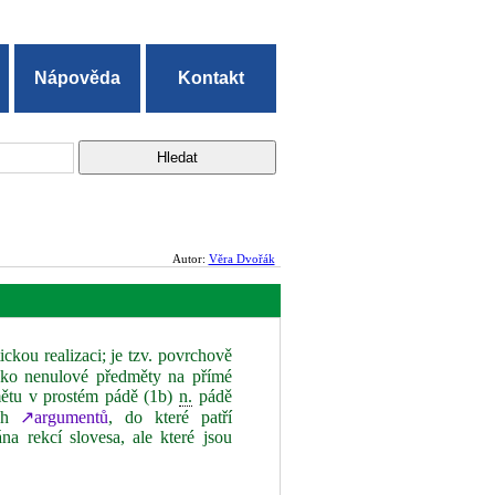
Nápověda
Kontakt
Autor:
Věra Dvořák
ickou realizaci; je tzv. povrchově
jako nenulové předměty na přímé
dmětu v prostém pádě (1b)
n.
pádě
ých
↗argumentů
, do které patří
ána rekcí slovesa, ale které jsou