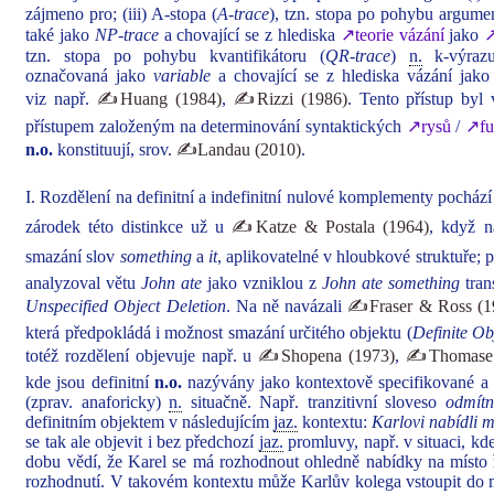
zájmeno pro; (iii) A-stopa (
A-trace
), tzn. stopa po pohybu argume
také jako
NP-trace
a chovající se z hlediska
↗teorie vázání
jako
↗
tzn. stopa po pohybu kvantifikátoru (
QR-trace
)
n.
k-výraz
označovaná jako
variable
a chovající se z hlediska vázání jako 
viz např.
✍Huang (1984)
,
✍Rizzi (1986)
. Tento přístup byl
přístupem založeným na determinování syntaktických
↗rysů
/
↗fu
n.o.
konstituují, srov.
✍Landau (2010)
.
I. Rozdělení na definitní a indefinitní nulové komplementy pocház
zárodek této distinkce už u
✍Katze & Postala (1964)
, když n
smazání slov
something
a
it
, aplikovatelné v hloubkové struktuře; 
analyzoval větu
John ate
jako vzniklou z
John ate something
tran
Unspecified Object Deletion
. Na ně navázali
✍Fraser & Ross (1
která předpokládá i možnost smazání určitého objektu (
Definite Ob
totéž rozdělení objevuje např. u
✍Shopena (1973)
,
✍Thomase 
kde jsou definitní
n.o.
nazývány jako kontextově specifikované a
(zprav. anaforicky)
n.
situačně. Např. tranzitivní sloveso
odmítn
definitním objektem v následujícím
jaz.
kontextu:
Karlovi nabídli mí
se tak ale objevit i bez předchozí
jaz.
promluvy, např. v situaci, kde
dobu vědí, že Karel se má rozhodnout ohledně nabídky na místo ře
rozhodnutí. V takovém kontextu může Karlův kolega vstoupit do m