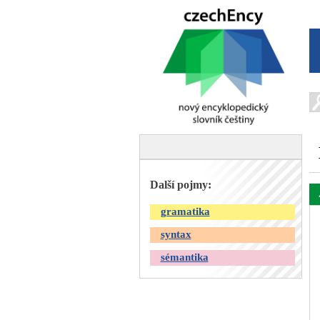
Další pojmy:
gramatika
syntax
sémantika