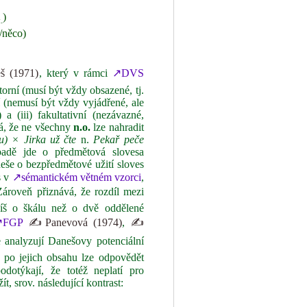
)
.
/něco)
 (1971)
, který v rámci
↗DVS
orní (musí být vždy obsazené, tj.
ní (nemusí být vždy vyjádřené, ale
) a (iii) fakultativní (nezávazné,
má, že ne všechny
n.o.
lze nahradit
u)
× Jirka už čte
n.
Pekař peče
adě jde o předmětová slovesa
še o bezpředmětové užití sloves
s v
↗sémantickém větném vzorci
,
Zároveň přiznává, že rozdíl mezi
píš o škálu než o dvě oddělené
↗FGP
✍Panevová (1974)
,
✍
le analyzují Danešovy potenciální
u po jejich obsahu lze odpovědět
odotýkají, že totéž neplatí pro
t, srov. následující kontrast: