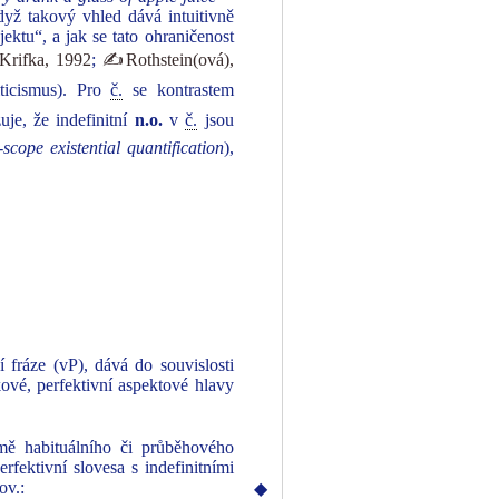
dyž takový vhled dává intuitivně
ektu“, a jak se tato ohraničenost
rifka, 1992
;
✍Rothstein(ová),
ticismus). Pro
č.
se kontrastem
uje, že indefinitní
n.o.
v
č.
jsou
scope existential quantification
),
í fráze (vP), dává do souvislosti
ové, perfektivní aspektové hlavy
ě habituálního či průběhového
fektivní slovesa s indefinitními
rov.:
◆