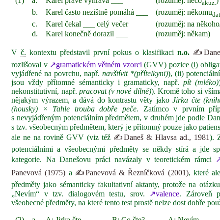
(1)
a.
Karel právě vyhrává ___
(rozuměj: něco
)
akuz.
b.
Karel často nezištně pomáhá ___
(rozuměj: někomu
dat
c.
Karel čekal ___ celý večer
(rozuměj: na někoho
d.
Karel konečně dorazil ___
(rozuměj: někam)
V
č.
kontextu představil první pokus o klasifikaci
n.o.
✍Daneš
rozlišoval v
↗gramatickém větném vzorci
(GVV) pozice (i) obligat
vyjádřené na povrchu, např.
navštívit *(přítelkyni)
), (ii) potenciál
jsou vždy přítomné sémanticky i gramaticky, např.
pít (mléko)
nekonstitutivní, např.
pracovat (v nové dílně)
). Kromě toho si vší
nějakým výrazem, a dává do kontrastu věty jako
Jirka čte (knih
(housky) × Tahle trouba dobře peče.
Zatímco v prvním příp
s nevyjádřeným potenciálním předmětem, v druhém jde podle Dane
s tzv. všeobecným předmětem, který je přítomný pouze jako patien
ale ne na rovině GVV (viz též
✍Daneš & Hlavsa ad., 1981
). 
potenciálními a všeobecnými předměty se někdy stírá a jde s
kategorie. Na Danešovu práci navázaly v teoretickém rámci
Panevová (1975)
a
✍Panevová & Řezníčková (2001)
, které a
předměty jako sémanticky fakultativní aktanty, protože na otázk
„Nevím“ v tzv. dialogovém testu, srov.
↗valence
. Zároveň p
všeobecné předměty, na které tento test prostě nelze dost dobře použí
(2)
a.
A: Jirka čte ___
B: Co čte?
A: Nevím