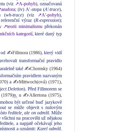
ntu (viz
↗A-pohyb
), označovaná
anafora
; (iv) Aʹ-stopa (
Aʹ-trace
),
u (
wh-trace
) (viz
↗A'-pohyb
),
referenční výraz (
R-expression
);
 v
↗teorii minimalismu
překonán
nkčních kategorií
, které daný typ
í od
✍Fillmora (1986)
, který vidí
avrhovali transformační pravidlo
paralelně také
✍Chomsky (1964)
sformačním pravidlem nazvaným
970)
a
✍Mittwoch(ová) (1971)
,
ject Deletion
). Před Fillmorem se
(1979)
n.
u
✍Allertona (1975)
,
 mohou být určené buď jazykově
out
se může objevit s nulovým
sto ředitele, ale on odmítl.
Může
 všichni na pracovišti už nějakou
ditele, a napjatě očekávají jeho
ístnosti a oznámit:
Karel odmítl.