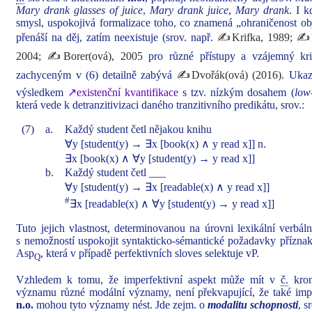
Mary drank glasses of juice
,
Mary drank juice
,
Mary drank
. I k
smysl, uspokojivá formalizace toho, co znamená „ohraničenost obj
přenáší na děj, zatím neexistuje (srov. např.
✍Krifka, 1989
;
✍K
2004
;
✍Borer(ová), 2005
pro různé přístupy a vzájemný kri
zachyceným v (6) detailně zabývá
✍Dvořák(ová) (2016)
. Ukaz
výsledkem
↗existenční kvantifikace
s tzv. nízkým dosahem (
low-
která vede k detranzitivizaci daného tranzitivního predikátu, srov.:
(7)
a.
Každý student četl nějakou knihu
∀y [student(y) → ∃x [book(x) ∧ y read x]] n.
∃x [book(x) ∧ ∀y [student(y) → y read x]]
b.
Každý student četl ___
∀y [student(y) → ∃x [readable(x) ∧ y read x]]
#
∃x [readable(x) ∧ ∀y [student(y) → y read x]]
Tuto jejich vlastnost, determinovanou na úrovni lexikální verbáln
s nemožností uspokojit syntakticko-sémantické požadavky příznak
Asp
, která v případě perfektivních sloves selektuje vP.
Q
Vzhledem k tomu, že imperfektivní aspekt může mít v
č.
krom
významu různé modální významy, není překvapující, že také imper
n.o.
mohou tyto významy nést. Jde zejm. o
modalitu schopnosti
, s