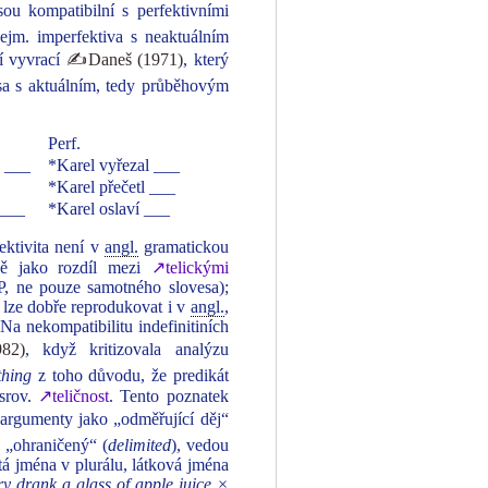
sou kompatibilní s perfektivními
ejm. imperfektiva s neaktuálním
ní vyvrací
✍Daneš (1971)
, který
esa s aktuálním, tedy průběhovým
Perf.
á ___
*Karel vyřezal ___
*Karel přečetl ___
 ___
*Karel oslaví ___
fektivita není v
angl.
gramatickou
ně jako rozdíl mezi
↗telickými
P, ne pouze samotného slovesa);
k lze dobře reprodukovat i v
angl.
,
 Na nekompatibilitu indefinitiních
82)
, když kritizovala analýzu
thing
z toho důvodu, že predikát
 srov.
↗teličnost
. Tento poznatek
í argumenty jako „odměřující děj“
e „ohraničený“ (
delimited
), vedou
tá jména v plurálu, látková jména
y drank a glass of apple juice ×