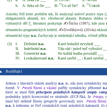
??
??
b.
A: Jirka už čte ___
B:
Co už čte?
A:
Cokoli
Autorky řeší tento problém tak, že analyzují nulové pozice typu (
obligatorních aktantů, tzv. všeobecné aktanty. Bohatou sbírku 
vybraných děl
č.
literatury poskytuje
✍Štícha (1987)
, kde jsou
sémanticko-pragmatických kritérií.
✍Dvořák(ová) (2014a)
ukázal
sémantické typy
n.o.
Zachycuje je následující tabulka, včetně příkl
(3)
I.
Definitní
n.o.
Karel bohužel nevyhrál ___
II.
Indefinitní
n.o.
Táta rád / právě teď vyřezává _
III.
Generické
n.o.
Ne každá hudba povznáší ___
IV.
Lexikalizované
n.o.
Karel zavřel __ ; Karel zavěsil 
▲
Rozšiřující
Jednou z hlavních otázek analýzy
n.o.
je, zda jsou syntakticky re
formě. V
↗teorii řízení a vázání
patřily syntakticky přítomné
n.
které se musí řídit
principem prázdných kategorií
(
empty categ
podmínky jejich licencování ve struktuře. (ECP říká, že
↗stopy
, 
musí být striktně řízeny (
properly governed
), srov.
↗teorii řízení
n.o.
k jednomu ze čtyř existujících typů prázdných kategorií: (i)