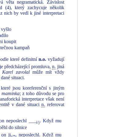
vá věta negramatická. Závislost
d (4), který zachycuje několik
z nich by vedl k jiné interpretaci
o vyšlo
adilo
ni koupit
kutečnou kampaň
podle které definitní
n.o.
vyžadují
é je předcházející promluva,
n.
jiná
ta
Karel zavolal
může mít vždy
dané situaci.
které jsou koreferenční s jiným
u
maminka
; z toho důvodu se pro
 anaforická interpretace však není
entitě v dané situaci
n.
referovat
 on neposlechl ___
. Když mu
i/j
běhl do silnice
 on ji
neposlechl. Když mu
i/*j