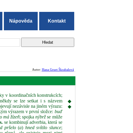
Nápověda
Kontakt
Autor:
Hana Gruet Škrabalová
ožky v koordinačních konstrukcích;
ěkdy se lze setkat i s názvem
◆
jevují nezávisle na jiném výrazu:
◆
jakým výrazem v první složce:
buď
bo má žízeň
; spojka
nýbrž
se může
s.
se kombinují adverbia, která se
d pršelo
(
a
)
hned svítilo slu
nce
;
u různá, ale existuje mezi nimi