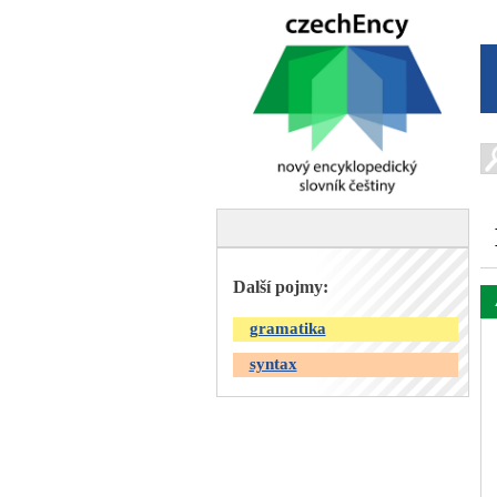
Další pojmy:
gramatika
syntax