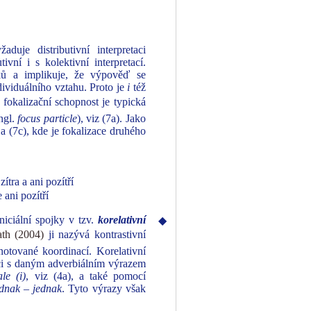
aduje distributivní interpretaci
tivní i s kolektivní interpretací.
vků a implikuje, že výpověď se
dividuálního vztahu. Proto je
i
též
o fokalizační schopnost je typická
ngl.
focus particle
), viz (7a). Jako
) a (7c), kde je fokalizace druhého
 zítra a ani pozítří
 ani pozítří
niciální spojky v tzv.
korelativní
◆
h (2004)
ji nazývá kontrastivní
notované koordinací. Korelativní
i s daným adverbiálním výrazem
le (i)
, viz (4a), a také pomocí
ednak – jednak
. Tyto výrazy však