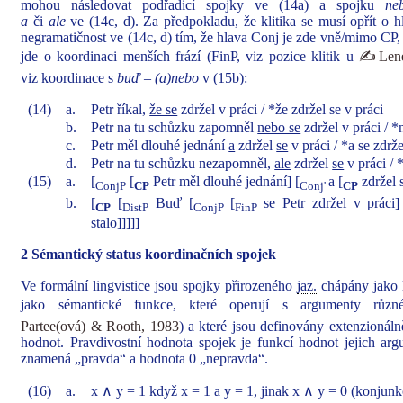
mohou následovat podřadicí spojky ve (14a) a spojku
ne
a
či
ale
ve (14c, d). Za předpokladu, že klitika se musí opřít o hla
negramatičnost ve (14c, d) tím, že hlava Conj je zde vně/mimo CP,
jde o koordinaci menších frází (FinP, viz pozice klitik u
✍Lener
viz koordinace s
buď – (a)nebo
v (15b):
(14)
a.
Petr říkal,
že se
zdržel v práci / *že zdržel se v práci
b.
Petr na tu schůzku zapomněl
nebo se
zdržel v práci / *
c.
Petr měl dlouhé jednání
a
zdržel
se
v práci / *a se zdrže
d.
Petr na tu schůzku nezapomněl,
ale
zdržel
se
v práci / *
(15)
a.
[
[
Petr měl dlouhé jednání] [
a [
zdržel s
ConjP
CP
Conj'
CP
b.
[
[
Buď [
[
se Petr zdržel v práci]
CP
DistP
ConjP
FinP
stalo]]]]]
2 Sémantický status koordinačních spojek
Ve formální lingvistice jsou spojky přirozeného
jaz.
chápány jako 
jako sémantické funkce, které operují s argumenty různ
Partee(ová) & Rooth, 1983
) a které jsou definovány extenzionáln
hodnot. Pravdivostní hodnota spojek je funkcí hodnot jejich ar
znamená „pravda“ a hodnota 0 „nepravda“.
(16)
a.
x ∧ y = 1 když x = 1 a y = 1, jinak x ∧ y = 0 (konjunk