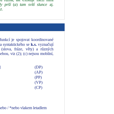
y prší
(
a
)
tam svítí slunce
aj.
az
.
ž funkcí je spojovat koordinované
ka syntaktického se
k.s.
vyznačují
slova, fráze, věty) a různých
bou, viz (2); (c) nejsou mobilní,
]
(DP)
(AP)
(PP)
(VP)
(CP)
nebo / *nebo vlakem letadlem