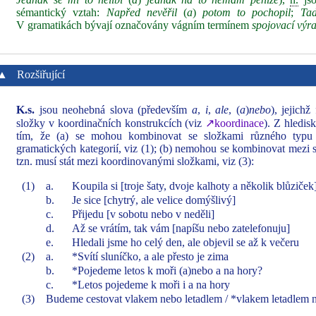
sémantický vztah:
Napřed nevěřil
(
a
)
potom to pochopil
;
Tad
V gramatikách bývají označovány vágním termínem
spojovací výr
▲
Rozšiřující
K.s.
jsou neohebná slova (především
a
,
i
,
ale
, (
a
)
nebo
), jejich
složky v koordinačních konstrukcích (viz
↗koordinace
). Z hledis
tím, že (a) se mohou kombinovat se složkami různého typu (
gramatických kategorií, viz (1); (b) nemohou se kombinovat mezi se
tzn. musí stát mezi koordinovanými složkami, viz (3):
(1)
a.
Koupila si [troje šaty, dvoje kalhoty a několik blůziček
b.
Je sice [chytrý, ale velice domýšlivý]
c.
Přijedu [v sobotu nebo v neděli]
d.
Až se vrátím, tak vám [napíšu nebo zatelefonuju]
e.
Hledali jsme ho celý den, ale objevil se až k večeru
(2)
a.
*Svítí sluníčko, a ale přesto je zima
b.
*Pojedeme letos k moři (a)nebo a na hory?
c.
*Letos pojedeme k moři i a na hory
(3)
Budeme cestovat vlakem nebo letadlem / *vlakem letadlem 