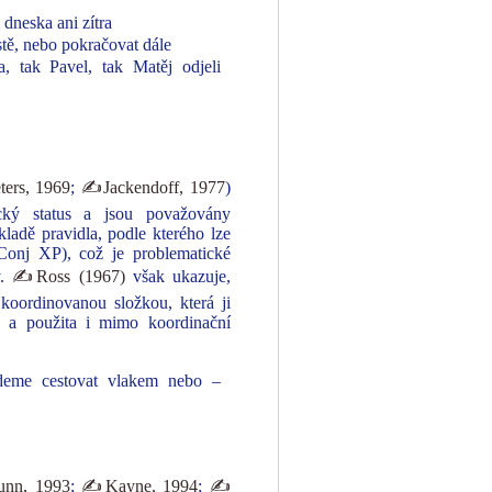
i dneska ani zítra
stě, nebo pokračovat dále
, tak Pavel, tak Matěj odjeli
ers, 1969
;
✍Jackendoff, 1977
)
ický status a jsou považovány
kladě pravidla, podle kterého lze
Conj XP), což je problematické
y.
✍Ross (1967)
však ukazuje,
 koordinovanou složkou, která ji
y a použita i mimo koordinační
deme cestovat vlakem nebo –
n, 1993
;
✍Kayne, 1994
;
✍