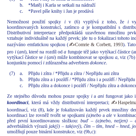
b.
*Matěj i Karla se setkali na nádraží
c.
*Pavel píše knihy i Jan je prodává
Nemožnost použití spojky
i
v (6) vyplývá z toho, že
i
vyž
koordinovaných konstrukcí, zatímco
a
je kompatibilní s distribu
Distributivní interpretace předpokládá uzavřenou množinu pr
vztahuje individuálně na každý prvek; jde tu o fokalizaci tohoto in
nazýváno emfatickou spojkou (
✍Comrie & Corbett, 1993
). Tat
pro
i
(
ani
), které na rozdíl od
a
funguje též jako vytýkací částice (a
vytýkací částice se
i
(
ani
) může kombinovat se spojkou
a
, viz (7b
konjunktu pomocí
i
zdůrazněna adverbiem
dokonce
.
(7)
a.
Přijdu i zítra / *Přijdu a zítra / Nepřijdu ani zítra
b.
Přijdu zítra a i pozítří / *Přijdu zítra i a pozítří / Nepřijdu
c.
Přijdu zítra a dokonce i pozítří / Nepřijdu zítra a dokonce
Ze stejného důvodu mohou pouze spojky
i
a
ani
fungovat jako i
koordinaci
, která má vždy distributivní interpretaci;
✍Haspelmat
koordinací, viz (8), kde je fokalizován každý prvek množiny de
koordinaci lze rovněž tvořit se spojkami
(a)nebo
a
ale
v kombinac
před první koordinovanou složkou:
buď – (a)nebo
,
ne(jen) – a
adverbiálních výrazů
jak(ý) – tak(ový)
,
čím – tím
,
hned – hned
,
j
umožňují pouze binární konstrukce, viz (9b,c):