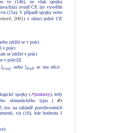
bo
ve (14b), ne však spojku
vu/frázi uvnitř CP, lze vysvětlit
 viz (15a). V případě spojky
nebo
tové, 2001
) v rámci jedné CP,
nebo zdržel se v práci
l v práci
ale se zdržel v práci
e v práci]]]
 [
nebo [
se mu něco
Conj'
FinP
logické spojky (
↗junktory
), tedy
ého sémantického typu (
✍
ě, tzn. na základě pravdivostních
gumentů, viz (16), kde hodnota 1
ce)