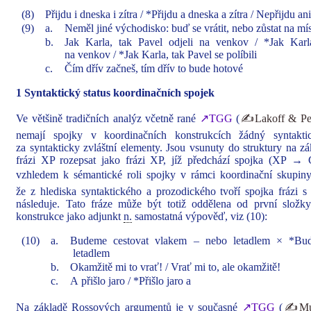
(8)
Přijdu i dneska i zítra / *Přijdu a dneska a zítra / Nepřijdu an
(9)
a.
Neměl jiné východisko: buď se vrátit, nebo zůstat na mí
b.
Jak Karla, tak Pavel odjeli na venkov / *Jak Karla
na venkov / *Jak Karla, tak Pavel se políbili
c.
Čím dřív začneš, tím dřív to bude hotové
1 Syntaktický status koordinačních spojek
Ve většině tradičních analýz včetně rané
↗TGG
(
✍Lakoff & Pet
nemají spojky v koordinačních konstrukcích žádný syntakt
za syntakticky zvláštní elementy. Jsou vsunuty do struktury na zá
frázi XP rozepsat jako frázi XP, jíž předchází spojka (XP → 
vzhledem k sémantické roli spojky v rámci koordinační skupin
že z hlediska syntaktického a prozodického tvoří spojka frázi s
následuje. Tato fráze může být totiž oddělena od první složk
konstrukce jako adjunkt
n.
samostatná výpověď, viz (10):
(10)
a.
Budeme cestovat vlakem – nebo letadlem × *Bu
letadlem
b.
Okamžitě mi to vrať! / Vrať mi to, ale okamžitě!
c.
A přišlo jaro / *Přišlo jaro a
Na základě Rossových argumentů je v současné
↗TGG
(
✍Mun