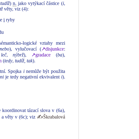
,
tudíž
)
n.
jako vytýkací částice (
i
,
ř věty, viz (4):
ce
i
ryby
du
sémanticko‑logické vztahy mezi
nebo
), vylučovací (
↗disjunkce
:
,
leč
,
nýbrž
),
↗gradace
(
ba
),
h
(
tedy
,
tudíž, tak
).
ntní. Spojka
i
nemůže být použita
ni
je tedy negativní ekvivalent
i
).
koordinovat tázací slova v (6a),
 a věty v (6c); viz
✍Škrabalová