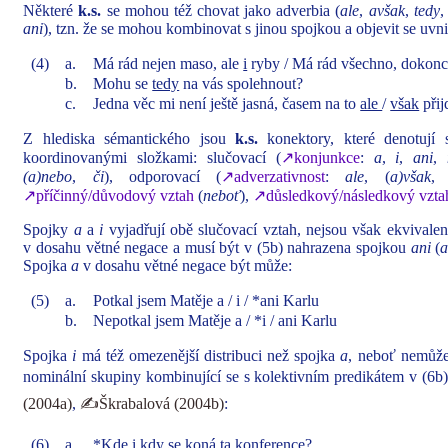
Některé
k.s.
se mohou též chovat jako adverbia (
ale
,
avšak
,
tedy
ani
), tzn. že se mohou kombinovat s jinou spojkou a objevit se uvnit
(4)
a.
Má rád nejen maso, ale
i
ryby / Má rád všechno, dokon
b.
Mohu se
tedy
na vás spolehnout?
c.
Jedna věc mi není ještě jasná, časem na to
ale
/
však
přij
Z hlediska sémantického jsou
k.s.
konektory, které denotují 
koordinovanými složkami: slučovací (
↗konjunkce
:
a
,
i
,
ani
,
(a)nebo
,
či
), odporovací (
↗adverzativnost
:
ale
, (
a)však
↗příčinný/důvodový vztah
(
neboť
),
↗důsledkový/následkový vzta
Spojky
a
a
i
vyjadřují obě slučovací vztah, nejsou však ekvivale
v dosahu větné negace a musí být v (5b) nahrazena spojkou
ani
(
a
Spojka
a
v dosahu větné negace být může:
(5)
a.
Potkal jsem Matěje a / i / *ani Karlu
b.
Nepotkal jsem Matěje a / *i / ani Karlu
Spojka
i
má též omezenější distribuci než spojka
a
, neboť nemůže 
nominální skupiny kombinující se s kolektivním predikátem v (6b)
(2004a)
,
✍Škrabalová (2004b)
:
(6)
a.
*Kde i kdy se koná ta konference?