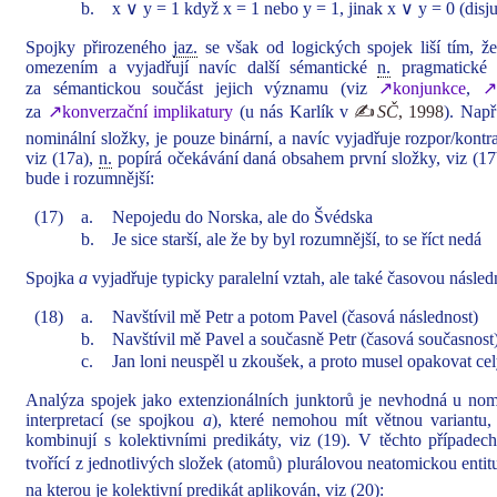
b.
x ∨ y = 1 když x = 1 nebo y = 1, jinak x ∨ y = 0 (disj
Spojky přirozeného
jaz.
se však od logických spojek liší tím, ž
omezením a vyjadřují navíc další sémantické
n.
pragmatické 
za sémantickou součást jejich významu (viz
↗konjunkce
,
↗
za
↗konverzační implikatury
(u nás Karlík v
✍
SČ
, 1998
). Nap
nominální složky, je pouze binární, a navíc vyjadřuje rozpor/kontras
viz (17a),
n.
popírá očekávání daná obsahem první složky, viz (17b
bude i rozumnější:
(17)
a.
Nepojedu do Norska, ale do Švédska
b.
Je sice starší, ale že by byl rozumnější, to se říct nedá
Spojka
a
vyjadřuje typicky paralelní vztah, ale také časovou následn
(18)
a.
Navštívil mě Petr a potom Pavel (časová následnost)
b.
Navštívil mě Pavel a současně Petr (časová současnost
c.
Jan loni neuspěl u zkoušek, a proto musel opakovat cel
Analýza spojek jako extenzionálních junktorů je nevhodná u nom
interpretací (se spojkou
a
), které nemohou mít větnou variantu,
kombinují s kolektivními predikáty, viz (19). V těchto případe
tvořící z jednotlivých složek (atomů) plurálovou neatomickou entit
na kterou je kolektivní predikát aplikován, viz (20):