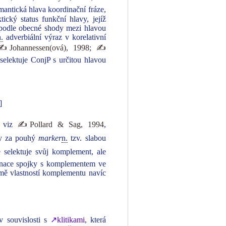
mantická hlava koordinační fráze,
tický status funkční hlavy, jejíž
y (podle obecné shody mezi hlavou
n.
adverbiální výraz v korelativní
Johannessen(ová), 1998
;
✍
 selektuje ConjP s určitou hlavou
]
, viz
✍Pollard & Sag, 1994
,
ny za pouhý
marker
n.
tzv. slabou
ce selektuje svůj komplement, ale
binace spojky s komplementem ve
omě vlastností komplementu navíc
v souvislosti s
↗klitikami
, která