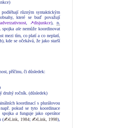
unkce)
e podléhají různým syntaktickým
obsahy, které se buď považují
adverzativnost
,
↗disjunkce
),
n.
ř. spojka
ale
nemůže koordinovat
t mezi tím, co platí a co neplatí,
), kde se očekává, že jako starší
ost, příčinu, či důsledek:
)
ý druhý ročník. (důsledek)
inálních koordinací s plurálovou
 např. pokud se tyto koordinace
ch spojka
a
funguje jako operátor
u (
✍Link, 1984
;
✍Link, 1998
),