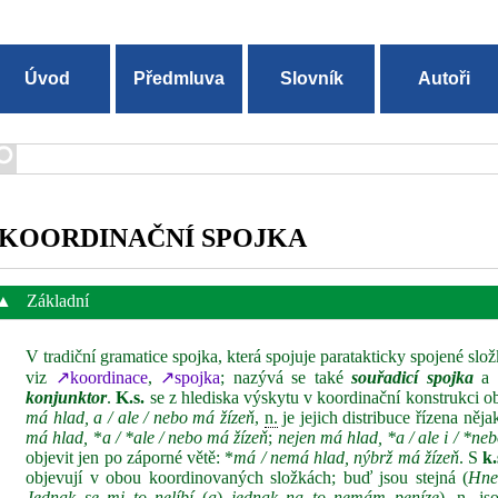
Úvod
Předmluva
Slovník
Autoři
KOORDINAČNÍ SPOJKA
▲
Základní
V tradiční gramatice spojka, která spojuje paratakticky spojené sl
viz
↗koordinace
,
↗spojka
; nazývá se také
souřadicí spojka
a n
konjunktor
.
K.s.
se z hlediska výskytu v koordinační konstrukci ob
má hlad, a / ale / nebo má žízeň
,
n.
je jejich distribuce řízena ně
má hlad,
*
a / *ale / nebo má žízeň
;
nejen má hlad, *a / ale i / *ne
objevit jen po záporné větě: *
má / nemá hlad, nýbrž má žízeň
. S
k.
objevují v obou koordinovaných složkách; buď jsou stejná (
Hne
Jednak se mi to nelíbí
(
a
)
jednak na to nemám peníze
),
n.
jso