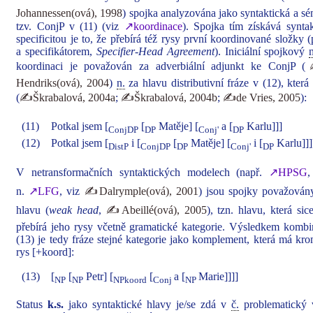
Johannessen(ová), 1998
) spojka analyzována jako syntaktická a sé
tzv. ConjP v (11) (viz
↗koordinace
). Spojka tím získává syntak
specificitou je to, že přebírá též rysy první koordinované složk
a specifikátorem,
Specifier‑Head Agreement
). Iniciální spojkový
koordinaci je považován za adverbiální adjunkt ke ConjP (
✍
Hendriks(ová), 2004
)
n.
za hlavu distributivní fráze v (12), která
(
✍Škrabalová, 2004a
;
✍Škrabalová, 2004b
;
✍de Vries, 2005
):
(11)
Potkal jsem [
[
Matěje] [
a [
Karlu]]]
ConjDP
DP
Conj'
DP
(12)
Potkal jsem [
i [
[
Matěje] [
i [
Karlu]]]
DistP
ConjDP
DP
Conj'
DP
V netransformačních syntaktických modelech (např.
↗HPSG
n.
↗LFG
, viz
✍Dalrymple(ová), 2001
) jsou spojky považová
hlavu (
weak head
,
✍Abeillé(ová), 2005
), tzn. hlavu, která si
přebírá jeho rysy včetně gramatické kategorie. Výsledkem kom
(13) je tedy fráze stejné kategorie jako komplement, která má kr
rys [+koord]:
(13)
[
[
Petr] [
[
a [
Marie]]]]
NP
NP
NPkoord
Conj
NP
Status
k.s.
jako syntaktické hlavy je/se zdá v
č.
problematický 