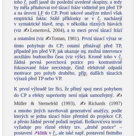
toho
č.
patří jasně do poslední uvedené skupiny, a tedy
by měla přitahovat své tázací fráze viditelně jen před TP
a na úrovni
LF
do CP. Proti takové analýze mluví však
empirická fakta: Stálé příklonky se v
č.
nacházejí
v syntaktické hlavě, resp. v několika různých hlavách
(viz
✍Lenertová, 2004
), a to mezi první tázací frází
a ostatními (viz
✍Toman, 1981
). První tázací výraz se
tímto pohybuje do CP; ostatní přistávají před TP,
případně jen před VP, jak ukazuje mj. možná intervence
auxiliáru budoucího času (viz výše). Kromě toho v
č.
žádná pevná povrchová pozice pro kontrastivně
fokusované fráze neexistuje, čímž efektivně odpadá
motivace pro pohyb druhého,
příp.
dalších tázacích
výrazů před TP nebo VP.
K první výhradě lze říci, že přímý spoj mezi pohybem
do CP a efekty superiority není nijak samozřejmý.
✍
Müller & Sternefeld (1993)
,
✍Richards (1997)
a mnoho jiných navrhovali generativní analýzy, podle
kterých se jedna tázací fráze přemístí do projekce CP,
a přesto žádné pevné pořadí neplatí. Boškovićova teorie
vyžaduje pro různé efekty tzv. „druhé pozice“ –
postavení
↗klitik
v
č.
, ale také např. postavení finitního