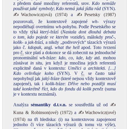
z předem dané množiny referentů, srov.
Kdo nemůže
používat jaké symboly
;
Kdo nemá jaká jídla rád
(SYN).
✍Wachowicz(ová) (1974)
a
✍Pesetsky (1987)
pozorovali, že kontextově zapojené
wh-
výrazy
nepodléhají overtnímu
wh-
pohybu. Podle Pesetského se
to vždy týká
který-
frází (
Nastala dost dlouhá debata
o tom, kdo pojede ve kterém vozidle
), málokdy
proč
-,
kolik
- a
jak
-frází, a nikdy „podivových“ tázacích výrazů
jako č.
kdopak
, angl.
what the hell
apod. Toto tvrzení
pro
č.
sice platí a dokonce se dá zobecnit na jednoduché
pronominální
wh
-fráze:
kdo
,
co
,
kde
,
kdy
atd. mohou
zůstávat
in situ
, jen když je množina jejich referentů
explicitně daná v kontextu:
Umělci a architekti. […]
Kdo ovlivňuje koho
(SYN). V
č.
se často také
nepohybují jak
jaký
-fráze (které nejsou vždy kontextově
zapojené), tak i
kolik
-fráze:
Dříve nebo později musí
také konkrétně říct, kdo do fondu dá kolik peněz
(suma
je v kontextu neznámá).
Analýza
sémantiky
d.t.v.n.
se soustředila už od
✍
Kuna & Robinson(ové) (1972)
a
✍Wachowicz(ové)
(1974)
na tři hlediska: (i) na kontextovou zapojenost
jednoho či více tázacích výrazů (k tomu viz výše),