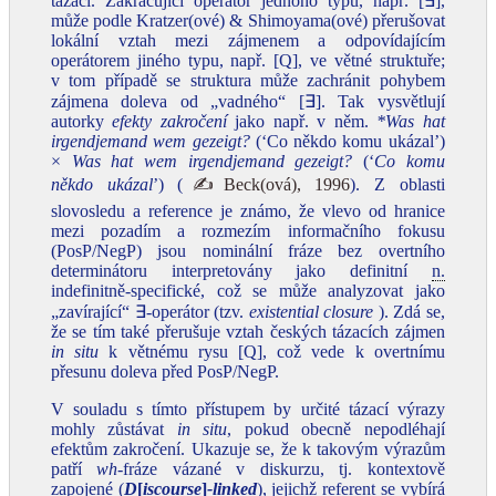
tázací. Zakračující operátor jednoho typu, např. [∃],
může podle Kratzer(ové) & Shimoyama(ové) přerušovat
lokální vztah mezi zájmenem a odpovídajícím
operátorem jiného typu, např. [Q], ve větné struktuře;
v tom případě se struktura může zachránit pohybem
zájmena doleva od „vadného“ [∃]. Tak vysvětlují
autorky
efekty zakročení
jako např. v něm.
*Was hat
irgendjemand wem gezeigt?
(‘Co někdo komu ukázal’)
×
Was hat wem irgendjemand gezeigt?
(‘
Co komu
někdo ukázal
’) (
✍Beck(ová), 1996
). Z oblasti
slovosledu a reference je známo, že vlevo od hranice
mezi pozadím a rozmezím informačního fokusu
(PosP/NegP) jsou nominální fráze bez overtního
determinátoru interpretovány jako definitní
n.
indefinitně-specifické, což se může analyzovat jako
„zavírající“ ∃-operátor (tzv.
existential closure
). Zdá se,
že se tím také přerušuje vztah českých tázacích zájmen
in situ
k větnému rysu [Q], což vede k overtnímu
přesunu doleva před PosP/NegP.
V souladu s tímto přístupem by určité tázací výrazy
mohly zůstávat
in situ
, pokud obecně nepodléhají
efektům zakročení. Ukazuje se, že k takovým výrazům
patří
wh-
fráze vázané v diskurzu, tj. kontextově
zapojené (
D
[
iscourse
]
-linked
), jejichž referent se vybírá