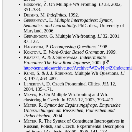
Bošković, Ž.
On Multiple
Wh
-Fronting.
LI
33, 2002,
351
–
383
.
Diesing, M.
Indefinites
, 1992
.
Grebenyova, L.
Multiple Interrogatives: Syntax,
Semantics, and Learnability
. PhD. diss., University of
Maryland, 2006
.
Grewendorf, G.
Multiple Wh-fronting.
LI
32, 2001,
87
–
122
.
Hagstrom, P.
Decomposing
Questions
, 1998
.
Koktová, E.
Word-Order Based Grammar
, 1999
.
Kratzer, A. & J. Shimoyama
.
Indeterminate
Pronouns: The View from Japanese
, 2002 (
http://semanticsarchive.net/Archive/WEwNjc4Z/Indeter
Kuno, S. & J. J. Robinson
. Multiple Wh-Questions.
LI
3, 1972, 463–487
.
Lenertová, D.
Czech Pronominal Clitics.
JSL
12,
2004, 135–171
.
Meyer, R.
On Multiple Wh-fronting and Wh-
clustering in Czech. In
FASL
12, 2003, 393–412
.
Meyer, R.
Syntax der Ergänzungsfrage. Empirische
Untersuchungen am Russischen, Polnischen und
Tschechischen
, 2004
.
Meyer, R.
The Syntax of Constituent Interrogatives in
Russian, Polish, and Czech. Experimental Description
and Formal Analysis.
WS
60, 2006, 141–173
.