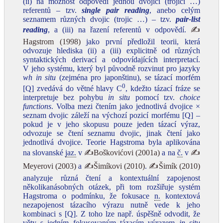
(ii) na možnost odpovědi jednou dvojicí (trojicí …)
referentů – tzv.
single pair reading
, anebo celým
seznamem různých dvojic (trojic …) – tzv.
pair-list
reading
, a (iii) na řazení referentů v odpovědí.
✍
Hagstrom (1998)
jako první předložil teorii, která
odvozuje hlediska (ii) a (iii) explicitně od různých
syntaktických derivací a odpovídajících interpretací.
V jeho systému, který byl původně rozvinut pro jazyky
wh in situ
(zejména pro japonštinu), se tázací morfém
0
[Q] zvedává do větné hlavy C
, kdežto tázací fráze se
interpretuje bez pohybu
in situ
pomocí tzv.
choice
functions
. Volba mezi čtením jako jednotlivá dvojice ×
seznam dvojic záleží na výchozí pozicí morfému [Q] –
pokud je v jeho skopusu pouze jeden tázací výraz,
odvozuje se čtení seznamu dvojic, jinak čtení jako
jednotlivá dvojice. Teorie Hagstroma byla aplikována
na slovanské
jaz.
v
✍Boškovićovi (2001a)
a na
č.
v
✍
Meyerovi (2003)
a
✍Šimíkovi (2010)
.
✍Šimík (2010)
analyzuje různá čtení a kontextuální zapojenost
několikanásobných otázek, při tom rozšiřuje systém
Hagstroma o podmínku, že fokusace
n.
kontextová
nezapojenost tázacího výrazu nutně vede k jeho
kombinaci s [Q]. Z toho lze např. úspěšně odvodit, že
věty s jedním fokusovaným tázacím výrazem
in situ