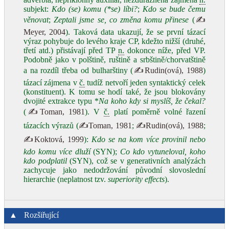
subjekt:
Kdo (se) komu (*se) líbi?
;
Kdo se bude čemu
věnovat
;
Zeptali jsme se, co změna komu přinese
(
✍
Meyer, 2004
). Taková data ukazují, že se první tázací
výraz pohybuje do levého kraje CP, kdežto nižší (druhé,
třetí atd.) přistávají před TP
n.
dokonce níže, před VP.
Podobně jako v polštině, ruštině a srbštině/chorvatštině
a na rozdíl třeba od bulharštiny (
✍Rudin(ová), 1988
)
tázací zájmena v
č.
tudíž netvoří jeden syntaktický celek
(konstituent). K tomu se hodí také, že jsou blokovány
dvojité extrakce typu *
Na koho kdy si myslíš, že čekal?
(
✍Toman, 1981
). V
č.
platí poměrně volné řazení
tázacích výrazů (
✍Toman, 1981
;
✍Rudin(ová), 1988
;
✍Koktová, 1999
):
Kdo se na kom více provinil nebo
kdo komu více dluží
(SYN);
Co kdo vytuneloval, koho
kdo podplatil
(SYN), což se v generativních analýzách
zachycuje jako nedodržování původní slovoslední
hierarchie (neplatnost tzv.
superiority effects
).
▲
Rozšiřující