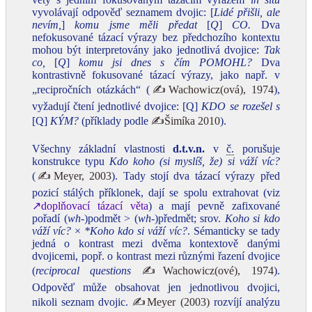
vyvolávají odpověď seznamem dvojic: [
Lidé přišli, ale
nevím,
]
komu jsme měli předat
[
Q
]
CO.
Dva
nefokusované tázací výrazy bez předchozího kontextu
mohou být interpretovány jako jednotlivá dvojice:
Tak
co,
[
Q
]
komu jsi dnes s čím POMOHL?
Dva
kontrastivně fokusované tázací výrazy, jako např. v
„recipročních otázkách“ (
✍Wachowicz(ová), 1974
),
vyžadují čtení jednotlivé dvojice: [Q]
KDO se rozešel s
[Q]
KÝM?
(příklady podle
✍Šimíka 2010
).
Všechny základní vlastnosti
d.t.v.n.
v
č.
porušuje
konstrukce typu
Kdo koho (si myslíš, že) si váží víc?
(
✍Meyer, 2003
). Tady stojí dva tázací výrazy před
pozicí stálých příklonek, dají se spolu extrahovat (viz
↗doplňovací tázací věta
) a mají pevně zafixované
pořadí (
wh-
)podmět > (
wh-
)předmět; srov.
Koho si kdo
váží víc?
×
*Koho kdo si váží víc?
. Sémanticky se tady
jedná o kontrast mezi dvěma kontextově danými
dvojicemi, popř. o kontrast mezi různými řazení dvojice
(
reciprocal questions
✍Wachowicz(ové), 1974
).
Odpověď může obsahovat jen jednotlivou dvojici,
nikoli seznam dvojic.
✍Meyer (2003)
rozvíjí analýzu