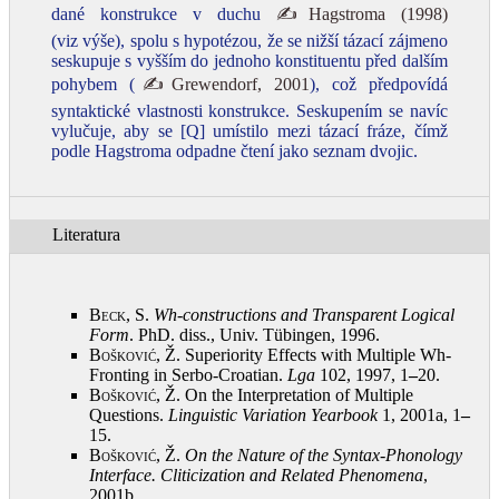
dané konstrukce v duchu
✍Hagstroma (1998)
(viz výše), spolu s hypotézou, že se nižší tázací zájmeno
seskupuje s vyšším do jednoho konstituentu před dalším
pohybem (
✍Grewendorf, 2001
), což předpovídá
syntaktické vlastnosti konstrukce. Seskupením se navíc
vylučuje, aby se [Q] umístilo mezi tázací fráze, čímž
podle Hagstroma odpadne čtení jako seznam dvojic.
Literatura
Beck, S.
Wh-constructions and
Transparent Logical
Form
. PhD. diss., Univ. Tübingen, 1996
.
Bošković, Ž.
Superiority Effects with Multiple Wh-
Fronting in Serbo-Croatian.
Lga
102, 1997, 1
–
20
.
Bošković, Ž.
On the Interpretation of Multiple
Questions.
Linguistic Variation Yearbook
1, 2001a, 1
–
15
.
Bošković, Ž.
On the Nature of the Syntax-Phonology
Interface. Cliticization and Related Phenomena
,
2001b
.