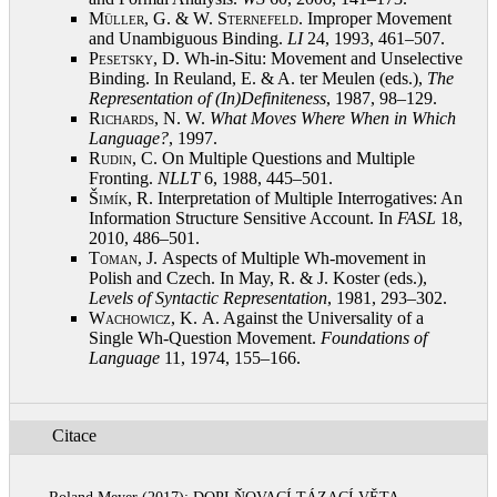
Müller, G. & W. Sternefeld
. Improper Movement
and Unambiguous Binding.
LI
24, 1993, 461–507
.
Pesetsky, D.
Wh-in-Situ: Movement and Unselective
Binding. In Reuland, E. & A. ter Meulen (eds.),
The
Representation of (In)Definiteness
, 1987, 98–129
.
Richards, N.
W.
What Moves Where When in Which
Language?
, 1997
.
Rudin, C.
On Multiple Questions and Multiple
Fronting.
NLLT
6, 1988, 445–501
.
Šimík, R.
Interpretation of Multiple Interrogatives: An
Information Structure Sensitive Account. In
FASL
18,
2010, 486–501
.
Toman, J.
Aspects of Multiple Wh-movement in
Polish and Czech. In May, R. & J. Koster (eds.),
Levels of Syntactic Representation
, 1981, 293–302
.
Wachowicz, K.
A. Against the Universality of a
Single Wh-Question Movement.
Foundations of
Language
11, 1974, 155–166
.
Citace