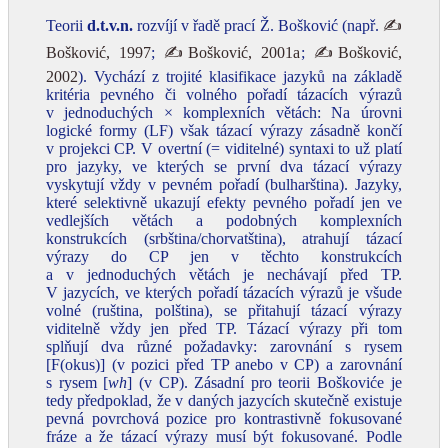
Teorii
d.t.v.n.
rozvíjí v řadě prací Ž. Bošković (např.
✍
Bošković, 1997
;
✍Bošković, 2001a
;
✍Bošković,
2002
). Vychází z trojité klasifikace jazyků na základě
kritéria pevného či volného pořadí tázacích výrazů
v jednoduchých × komplexních větách: Na úrovni
logické formy (LF) však tázací výrazy zásadně končí
v projekci CP. V overtní (= viditelné) syntaxi to už platí
pro jazyky, ve kterých se první dva tázací výrazy
vyskytují vždy v pevném pořadí (bulharština). Jazyky,
které selektivně ukazují efekty pevného pořadí jen ve
vedlejších větách a podobných komplexních
konstrukcích (srbština/chorvatština), atrahují tázací
výrazy do CP jen v těchto konstrukcích
a v jednoduchých větách je nechávají před TP.
V jazycích, ve kterých pořadí tázacích výrazů je všude
volné (ruština, polština), se přitahují tázací výrazy
viditelně vždy jen před TP. Tázací výrazy při tom
splňují dva různé požadavky: zarovnání s rysem
[F(okus)] (v pozici před TP anebo v CP) a zarovnání
s rysem [
wh
] (v CP). Zásadní pro teorii Boškoviće je
tedy předpoklad, že v daných jazycích skutečně existuje
pevná povrchová pozice pro kontrastivně fokusované
fráze a že tázací výrazy musí být fokusované. Podle