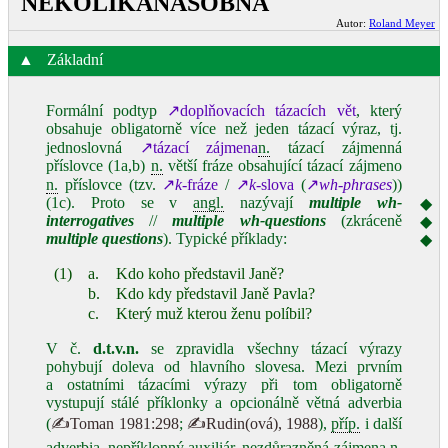
NĚKOLIKANÁSOBNÁ
Autor:
Roland Meyer
▲
Základní
Formální podtyp
↗doplňovacích tázacích vět
, který
obsahuje obligatorně více než jeden tázací výraz, tj.
jednoslovná
↗tázací zájmena
n.
tázací zájmenná
příslovce (1a,b)
n.
větší fráze obsahující tázací zájmeno
n.
příslovce (tzv.
↗
k
-fráze
/
↗
k
-slova
(
↗
wh-phrases
))
(1c). Proto se v
angl.
nazývají
multiple
wh-
◆
interrogatives
//
multiple wh-questions
(zkráceně
◆
multiple questions
). Typické příklady:
◆
(1)
a.
Kdo koho představil Janě?
b.
Kdo kdy představil Janě Pavla?
c.
Který muž kterou ženu políbil?
V č.
d.t.v.n.
se zpravidla všechny tázací výrazy
pohybují doleva od hlavního slovesa. Mezi prvním
a ostatními tázacími výrazy při tom obligatorně
vystupují stálé příklonky a opcionálně větná adverbia
(
✍Toman 1981:298
;
✍Rudin(ová), 1988
),
příp.
i další
adverbia, nepříklonný auxiliár, nezdůrazněná zájmena
n.