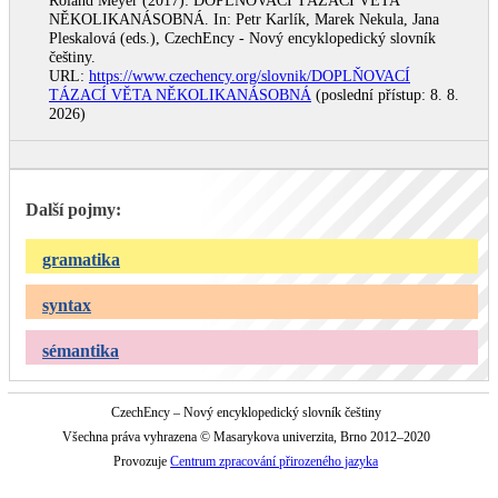
Roland Meyer (2017): DOPLŇOVACÍ TÁZACÍ VĚTA
NĚKOLIKANÁSOBNÁ. In: Petr Karlík, Marek Nekula, Jana
Pleskalová (eds.), CzechEncy - Nový encyklopedický slovník
češtiny.
URL:
https://www.czechency.org/slovnik/DOPLŇOVACÍ
TÁZACÍ VĚTA NĚKOLIKANÁSOBNÁ
(poslední přístup: 8. 8.
2026)
Další pojmy:
gramatika
syntax
sémantika
CzechEncy – Nový encyklopedický slovník češtiny
Všechna práva vyhrazena © Masarykova univerzita, Brno 2012–2020
Provozuje
Centrum zpracování přirozeného jazyka