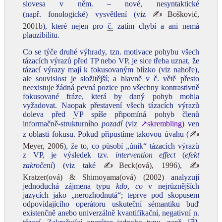
slovesa v
něm.
– nové, nesyntaktické
(např. fonologické) vysvětlení (viz
✍Bošković,
2001b
), které nejen pro
č.
zatím chybí a ani nemá
plauzibilitu.
Co se týče druhé výhrady, tzn. motivace pohybu všech
tázacích výrazů před TP nebo VP, je sice třeba uznat, že
tázací výrazy mají k fokusovaným blízko (viz nahoře),
ale souvislost je složitější; a hlavně v
č.
větě přesto
neexistuje žádná pevná pozice pro všechny kontrastivně
fokusované fráze, která by daný pohyb mohla
vyžadovat. Naopak přestavení všech tázacích výrazů
doleva před
VP
spíše připomíná pohyb členů
informačně-strukturního
pozadí
(viz
↗skrembling
) ven
z oblasti fokusu. Pokud připustíme takovou úvahu (
✍
Meyer, 2006
), že to, co působí „únik“ tázacích výrazů
z VP, je výsledek tzv.
intervention effect
(
efekt
zakročení
) (viz také
✍Beck(ová), 1996
),
✍
Kratzer(ová) & Shimoyama(ová) (2002)
analyzují
jednoduchá zájmena typu
kdo
,
co
v nejrůznějších
jazycích jako „nerozhodnutá“; teprve pod skopusem
odpovídajícího operátoru uskuteční sémantiku buď
existenčně anebo univerzálně kvantifikační, negativní
n.