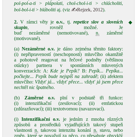
pol‑pol‑a‑ti
>
plápolati
,
chol‑chol‑i‑ti
>
chlácholiti
,
bol‑bol‑i‑ti
>
bláboliti
aj. (viz
✍Rejzek, 2012
).
2.
V rámci věty je
o.v.
, tj.
repetice slov a slovních
◆
skupin
, rovněž možné. Je
buď nezáměrné (nemotivované),
n.
záměrné
(motivované).
(a)
Nezáměrné
o.v.
je dáno zejména těmito faktory:
(i) nepřipraveností (neschopností) mluvčího okamžitě
a pohotově reagovat na řečové podněty (většinou
otázky) partnera v spontánních mluvených
konverzacích: A:
Kde je Pepík?
B:
Pepík... Pepíka...
počkejte... Pepík bude nejspíš na zahradě
; (ii) afektem
mluvčího:
Vždyť já... vždyť přece... vždyť já jsem přece
nechtěl nic špatného
.
(b)
Záměrné
o.v.
plní v podstatě tři funkce:
(i) intenzifikační (zesilovací); (ii) emfatickou
(zdůrazňovací); (iii) textotvornou (navazovací).
(i)
Intenzifikační
o.v.
je jedním z mnoha různých
způsobů a prostředků vyjadřujících takový stupeň
vlastnosti
n.
takovou intenzitu konání
n.
stavu, nebo
změn, které se považují za něco, co přesahuje obvyklý