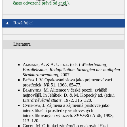
často odvozené právě od
angl.
).
▲
Rozšiřující
Literatura
Ammann, A. & A. Urdze
. (eds.)
Wiederholung,
Parallelismus, Reduplikation. Strategien der multiplen
Strukturanwendung
, 2007
.
Bečka J.
V. Opakování slova jako pojmenovávací
prostředek.
NŘ
51, 1968, 65–77
.
Blahynka, M.
Aliterace v české poezii, zvláště
nejnovější. In Jeřábek, D. & M. Kopecký ad. (eds.),
Literárněvědné studie
, 1972, 315‒320
.
Cvejnová, J.
Zájmena a zájmenná příslovce jako
intenzifikační prostředky ve slovesných
intenzifikovaných výrazech.
SPFFBU
A 46, 1998,
113–120
.
Grepl, M.
O funkci záměrného opakování části