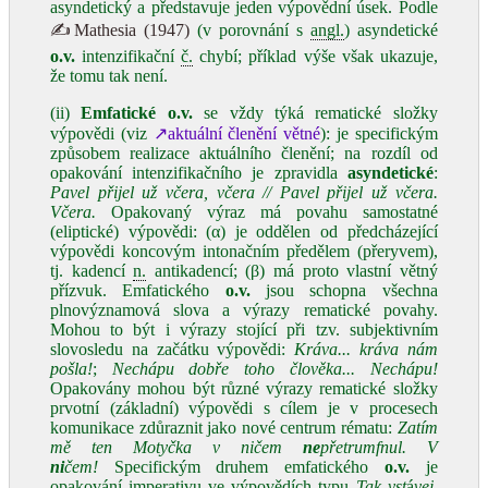
asyndetický a představuje jeden výpovědní úsek. Podle
✍Mathesia (1947)
(v porovnání s
angl.
) asyndetické
o.v.
intenzifikační
č.
chybí; příklad výše však ukazuje,
že tomu tak není.
(ii)
Emfatické
o.v.
se vždy týká rematické složky
výpovědi (viz
↗aktuální členění větné
): je specifickým
způsobem realizace aktuálního členění; na rozdíl od
opakování intenzifikačního je zpravidla
asyndetické
:
Pavel přijel už včera, včera // Pavel přijel už včera.
Včera.
Opakovaný výraz má povahu samostatné
(eliptické) výpovědi: (α) je oddělen od předcházející
výpovědi koncovým intonačním předělem (přeryvem),
tj. kadencí
n.
antikadencí; (β) má proto vlastní větný
přízvuk. Emfatického
o.v.
jsou schopna všechna
plnovýznamová slova a výrazy rematické povahy.
Mohou to být i výrazy stojící při tzv. subjektivním
slovosledu na začátku výpovědi:
Kráva... kráva nám
pošla!
;
Nechápu dobře toho člověka... Nechápu!
Opakovány mohou být různé výrazy rematické složky
prvotní (základní) výpovědi s cílem je v procesech
komunikace zdůraznit jako nové centrum rématu:
Zatím
mě ten Motyčka v ničem
ne
přetrumfnul. V
ni
čem!
Specifickým druhem emfatického
o.v.
je
opakování imperativu ve výpovědích typu
Tak vst
á
vej,