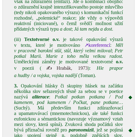
však na zdůraznění (emfázi). Jde o kombinaci obojího:
o zdůraznění krajně intenzifikovaného postoje mluvčího
(tedy nikoli opakovaného výrazu) s komunikační funkcí
rozhodné, „polemické“ reakce; jde vždy o výpovědi
reaktivní (iniciované), o čemž svědčí možnost užití
přídatných výrazů typu
a dost
;
Já tam nejdu a dost
.
(iii)
Textotvorné
o.v.
je takové opakování výrazů
v textu, které je motivováno
↗koreferencí
:
Měl
v pracovně barokní stůl, stůl, který velmi miloval
;
Petr
potkal Marii. Marie z toho měla velkou radost.
Uměleckými záměry je motivované textotvorné
o.v.
v poezii (
✍Hrabák, 1973
):
Hle prapor
a hudby / a vojska, vojska nadějí
(Toman).
3.
Opakování hlásky či skupiny hlásek na začátku
několika slov seřazených těsně za sebou se v poetice
nazývá
aliterace
:
Potkal potkan potkana / Pod
◆
kamenem, pod kamenem / Počkat, pane potkane…
(Suchý). Má především funkci zdůrazňovací
a upamatovávací (mnemotechnickou), ale také funkci
eufonickou a sémantickou (navozuje významový vztah
mezi slovy, která spíná). Zvuková shoda počátků slov
bývá příznačná rovněž pro
paronomázii
, jež se pojímá
◆
jako spojení stejně
n.
podobně znějících slov,