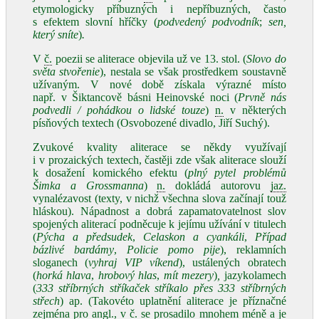
etymologicky příbuzných i nepříbuzných, často
s efektem slovní hříčky (
podvedený podvodník
;
sen,
který sníte
)
.
V
č.
poezii se aliterace objevila už ve 13. stol. (
Slovo do
světa stvořenie
), nestala se však prostředkem soustavně
užívaným. V nové době získala výrazné místo
např. v Šiktancově básni Heinovské noci (
Prvně nás
podvedli / pohádkou o lidské touze
)
n.
v některých
písňových textech (Osvobozené divadlo, Jiří Suchý).
Zvukové kvality aliterace se někdy využívají
i v prozaických textech, častěji zde však aliterace slouží
k dosažení komického efektu (
plný pytel problémů
Šimka a Grossmanna
)
n.
dokládá autorovu
jaz.
vynalézavost (texty, v nichž všechna slova začínají touž
hláskou). Nápadnost a dobrá zapamatovatelnost slov
spojených aliterací podněcuje k jejímu užívání v titulech
(
Pýcha a předsudek
,
Celaskon a cyankáli
,
Případ
bázlivé bardámy
,
Policie pomo pije
), reklamních
sloganech (
vyhraj VIP víkend
), ustálených obratech
(
horká hlava
,
hrobový hlas
,
mít mezery
)
,
jazykolamech
(
333 stříbrných stříkaček stříkalo přes 333 stříbrných
střech
) ap. (Takovéto uplatnění aliterace je příznačné
zejména pro
angl.
, v
č.
se prosadilo mnohem méně a je