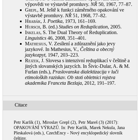
výpovědi ve výstavbě promluvy.
NŘ
50, 1967, 77–87
.
Grepl, M.
Ještě k funkci záměrného opakování ve
výstavbě promluvy.
NŘ
51, 1968, 77–82
.
Hrabák, J.
Poetika
, 1973, 161–169
.
Hursch, B.
(ed.)
Studies on Reduplication
, 2005
.
Inkelas, S.
The Dual Theory of Reduplication.
Linguistics
46, 2008, 351–401
.
Mathesius, V.
Zesílení a zdůraznění jako jevy
jazykové. In Mathesius, V.,
Čeština a obecný
jazykozpyt
, 1947, 203–223
.
Rejzek, J.
Slovesa s intenzivní reduplikací v češtině a
jiných slovanských jazycích. In Šivic‑Dular, A. & M.
Furlan (eds.),
Praslovanska dialektizacija v luči
etimoloških raziskav. Ob stoti obletnici rojstva
akademika Franceta Bezlaja
, 2012, 191–197
.
Citace
Petr Karlík (1), Miroslav Grepl (2), Petr Mareš (3) (2017):
OPAKOVÁNÍ VÝRAZŮ. In: Petr Karlík, Marek Nekula, Jana
Pleskalová (eds.), CzechEncy - Nový encyklopedický slovník
češtiny.