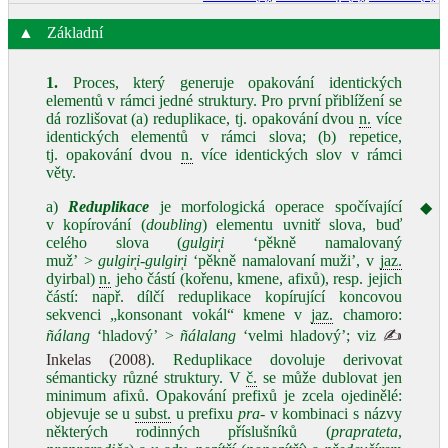
▲
Základní
1.
Proces, který generuje opakování identických
elementů v rámci jedné struktury. Pro první přiblížení se
dá rozlišovat (a) reduplikace, tj. opakování dvou
n.
více
identických elementů v rámci slova; (b) repetice,
tj. opakování dvou
n.
více identických slov v rámci
věty.
a)
Reduplikace
je morfologická operace spočívající
◆
v kopírování (
doubling
) elementu uvnitř slova, buď
celého slova (
gulgirͅi
‘pěkně namalovaný
muž’ >
gulgirͅi‑gulgirͅi
‘pěkně namalovaní muži’, v
jaz.
dyirbal)
n.
jeho částí (kořenu, kmene, afixů), resp. jejich
částí: např. dílčí reduplikace kopírující koncovou
sekvenci „konsonant vokál“ kmene v
jaz.
chamoro:
ñálang
‘hladový’ >
ñálalang
‘velmi hladový’; viz
✍
Inkelas (2008)
. Reduplikace dovoluje derivovat
sémanticky různé struktury. V
č.
se může dublovat jen
minimum afixů. Opakování prefixů je zcela ojedinělé:
objevuje se u
subst.
u prefixu
pra‑
v kombinaci s názvy
některých rodinných příslušníků (
praprateta
,