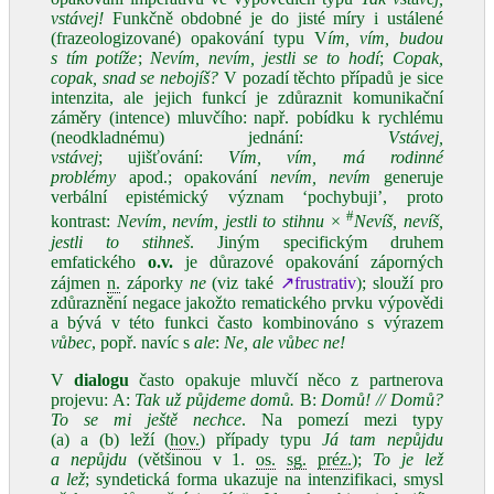
vstávej!
Funkčně obdobné je do jisté míry i ustálené
(frazeologizované) opakování typu V
ím, vím, budou
s tím potíže
;
Nevím, nevím, jestli se to hodí
;
Copak,
copak, snad se nebojíš?
V pozadí těchto případů je sice
intenzita, ale jejich funkcí je zdůraznit komunikační
záměry (intence) mluvčího: např. pobídku k rychlému
(neodkladnému) jednání:
Vstávej,
vstávej
; ujišťování:
Vím, vím, má rodinné
problémy
apod.; opakování
nevím, nevím
generuje
verbální epistémický význam ‘pochybuji’, proto
#
kontrast:
Nevím, nevím, jestli to stihnu
×
Nevíš, nevíš,
jestli to stihneš
. Jiným specifickým druhem
emfatického
o.v.
je důrazové opakování záporných
zájmen
n.
záporky
ne
(viz také
↗frustrativ
); slouží pro
zdůraznění negace jakožto rematického prvku výpovědi
a bývá v této funkci často kombinováno s výrazem
vůbec
, popř. navíc s
ale
:
Ne, ale vůbec ne!
V
dialogu
často opakuje mluvčí něco z partnerova
projevu: A:
Tak už půjdeme domů.
B:
Domů! // Domů?
To se mi ještě nechce
. Na pomezí mezi typy
(a) a (b) leží (
hov.
) případy typu
Já tam nepůjdu
a nepůjdu
(většinou v 1.
os.
sg.
préz.
);
To je lež
a lež
; syndetická forma ukazuje na intenzifikaci, smysl