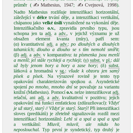
průměr (
✍Mathesius, 1947
;
✍Cvejnová, 1998
).
Nadto Mathesius rozlišuje intenzifikaci horizontální,
záležející v
délce
trvání děje, a intenzifikaci vertikální,
chápanou jako
velké úsilí
vynaložené na vykonání děje.
Intenzifikačního
o.v.
, zpravidla prvního typu, jsou
schopna jen ta
adj.
a
adv.
, v jejichž významu je už
obsažen element kvanta (míry), patří sem:
(α) kvantitativní
adj.
a
adv.
:
po dlouhých a dlouhých
tahanicích
;
dlouho a dlouho se s tím nemohl smířit
;
(β)
adj.
a
adv.
v komparativu:
ta písmenka jsou menší
a menší
;
jel stále rychleji a rychleji
; (γ)
subst.
v
pl.
:
dál
už byly jenom hory a hory a zase hory
; (δ)
subst.
látková a hromadná v
sg.
:
všude k obzoru jen samý
písek a písek.
Na výrazové rovině je tento typ
opakování charakterizován spojkou
a.
Asyndetické
spojení
po mnoho, mnoho dní
se považuje za variantu
knižní (Mathesius). Pomocí
o.v.
nelze intenzifikovat
adj.
relační, ani
adj.
a
adv.
kvalitativní v pozitivu; jejich
opakování má funkci emfatickou (zdůrazňovací):
Vždyť
je už starý, starý // Vždyť je starý. Starý!
Při intenzifikaci
sloves (predikátů) je zřetelně signalizován rozdíl mezi
intenzifikací horizontální:
Lehl si a spal a spal a spal
a vertikální:
Mluvil, mluvil, ale nikdo ho
neposlouchal.
Typ první je syndetický, typ druhý je