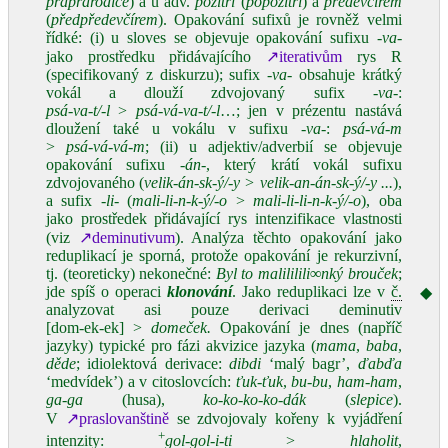
praprarodiče
) a u adv.
pozítří
(
popozítří
) a
předevčírem
(
předpředevčírem
). Opakování sufixů je rovněž velmi
řídké: (i) u sloves se objevuje opakování sufixu
‑va‑
jako prostředku přidávajícího
↗iterativům
rys R
(specifikovaný z diskurzu); sufix
‑va
‑ obsahuje krátký
vokál a dlouží zdvojovaný sufix
‑va‑
:
psá‑va‑t/‑l
>
psá‑vá‑va‑t/‑l
…; jen v prézentu nastává
dloužení také u vokálu v sufixu
‑va‑
:
psá‑vá‑m
>
psá‑vá‑vá‑m
; (ii) u adjektiv/adverbií se objevuje
opakování sufixu
‑án‑
, který krátí vokál sufixu
zdvojovaného (
velik‑án‑sk‑ý/‑y > velik‑an‑án‑sk‑ý/‑y ...
),
a sufix
‑li‑
(
mali‑li‑n‑k‑ý/‑o
>
mali‑li‑li‑n‑k‑ý/‑o
), oba
jako prostředek přidávající rys intenzifikace vlastnosti
(viz
↗deminutivum
). Analýza těchto opakování jako
reduplikací je sporná, protože opakování je rekurzivní,
tj. (teoreticky) nekonečné:
Byl to malililili∞nký brouček
;
jde spíš o operaci
klonování
. Jako reduplikaci lze v
č.
◆
analyzovat asi pouze derivaci deminutiv
[dom‑ek‑ek] >
domeček.
Opakování je dnes (napříč
jazyky) typické pro fázi akvizice jazyka (
mama
,
baba
,
děde
; idiolektová derivace:
dibdi
‘malý bagr’,
ďabďa
‘medvídek’) a v citoslovcích:
ťuk‑ťuk
,
bu‑bu
,
ham‑ham
,
ga‑ga
(husa),
ko‑ko‑ko‑ko‑dák
(
slepice
).
V
↗praslovanštině
se zdvojovaly kořeny k vyjádření
+
intenzity:
gol‑gol‑i‑ti
>
hlaholit
,