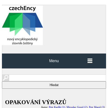
Menu
OPAKOVÁNÍ VÝRAZŮ
Autor:
Petr Karlík (1)
,
Miroslav Grepl (2)
,
Petr Mareš (3)