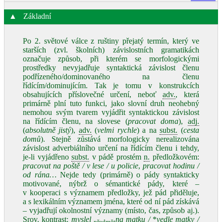
▲
Základní
Po 2. světové válce z ruštiny přejatý termín, který ve
starších (zvl. školních) závislostních gramatikách
označuje způsob, při kterém se morfologickými
prostředky nevyjadřuje syntaktická závislost členu
podřízeného/dominovaného na členu
řídícím/dominujícím. Tak je tomu v konstrukcích
obsahujících příslovečné určení, neboť
adv.
, která
primárně plní tuto funkci, jako slovní druh neohebný
nemohou svým tvarem vyjádřit syntaktickou závislost
na řídícím členu, na slovese (
pracovat doma
),
adj.
(
absolutně jistý
),
adv.
(
velmi rychle
) a na
subst.
(
cesta
domů
). Stejně zůstává morfologicky nerealizována
závislost adverbiálního určení na řídícím členu i tehdy,
je‑li vyjádřeno
subst.
v pádě prostém
n.
předložkovém:
pracovat na poště / v lese / u policie
,
pracovat hodinu /
od rána…
Nejde tedy (primárně) o pády syntakticky
motivované, nýbrž o sémantické pády, které –
v kooperaci s významem předložky, jež pád přiděluje,
a s lexikálním významem jména, které od ní pád získává
– vyjadřují okolnostní významy (místo, čas, způsob aj.).
Srov. kontrast:
myslel
na matku /
*
vedle matky /
předmět