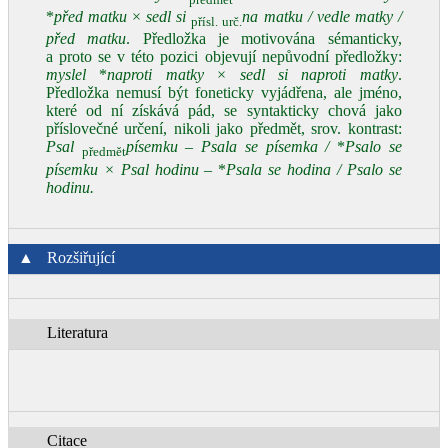
*
před matku
×
sedl si
na matku / vedle matky /
přísl. urč.
před matku
. Předložka je motivována sémanticky,
a proto se v této pozici objevují nepůvodní předložky:
myslel
*
naproti matky
×
sedl si naproti matky
.
Předložka nemusí být foneticky vyjádřena, ale jméno,
které od ní získává pád, se syntakticky chová jako
příslovečné určení, nikoli jako předmět, srov. kontrast:
Psal
písemku – Psala se písemka /
*
Psalo se
předmět
písemku × Psal hodinu –
*
Psala se hodina / Psalo se
hodinu.
▲
Rozšiřující
Literatura
Citace