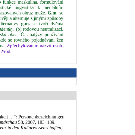
to funkce maskulina, formulování
stické lingvistiky k mentálním
dotazovaných obraz muže.
G.m.
se
ivěji a alternuje s jinými způsoby
Alternativy
g.m.
se tvoří dvěma
tudentky
, (b) rodovou neutralizací,
tská obec
. Č. analýzy používání
 kde se rovného pojednávání žen
ména
↗přechylováním názvů osob
.
,
↗rod
.
chkeit …“: Personenbezeichnungen
undschau
58, 2007, 183–189
.
renz in den Kulturwissenschaften
,