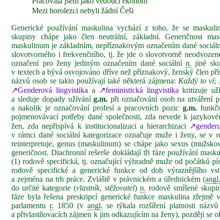
Pracovala jsem jako vedoucí ekonom
Mezi horolezci nebyli žádní Češi
Generické používání maskulina vychází z toho, že se maskulin
skupiny chápe jako člen neutrální, základní. Generičnost ma
maskulinum je základním, nepříznakovým označením dané sociální
slovotvorného i frekvenčního, tj. že jde o slovotvorně neodvozen
označení pro ženy jediným označením dané sociální
n.
jiné sku
v textech a bývá osvojováno dříve než příznakový, ženský člen př
názvů osob se takto používají také některá zájmena:
Každý
to ví
;
↗Genderová lingvistika
a
↗feministická lingvistika
kritizuje u
a sleduje dopady užívání
g.m.
při označování osob na utváření po
a nakolik je označování profesí a pracovních pozic
g.m.
funkční
pojmenovávací potřeby dané společnosti, zda nevede k jazyko
žen, zda nepřispívá k institucionalizaci a hierarchizaci
↗gender
v rámci dané sociální kategorizace označuje muže i ženy, se v r
reinterpretuje, genus (maskulinum) se chápe jako sexus (mužsko
generičnost. Diachronní rešerše dokládají tři fáze používání mask
(1) rodově specifická, tj. označující výhradně muže od počátků pís
rodově specifické a generické funkce od dob výraznějšího vs
a zejména na trh práce. Zvláště v právnickém a úřednickém (
angl
do určité kategorie (
vlastník
,
stěžovatel
)
n.
rodově smíšené skupin
fáze byla řešena preskripcí generické funkce maskulina zřejmě
parlamentu
r.
1850 (v
angl.
se týkala rozšíření platnosti názv
a přivlastňovacích zájmen k jim odkazujícím na ženy), později se 