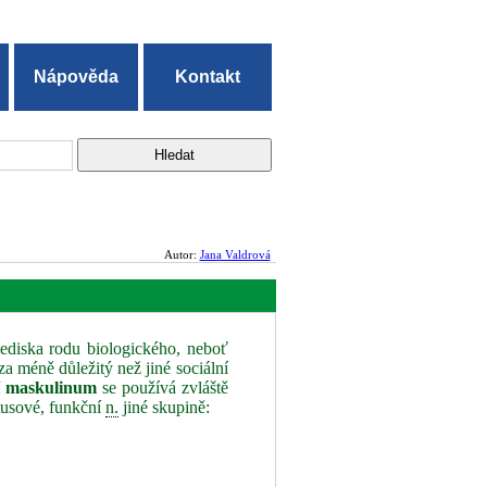
Nápověda
Kontakt
Autor:
Jana Valdrová
ediska rodu biologického, neboť
a méně důležitý než jiné sociální
í maskulinum
se používá zvláště
atusové, funkční
n.
jiné skupině: