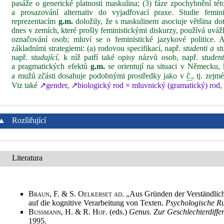
pasáže o generické platnosti maskulina; (3) fáze zpochybnění té
a prosazování alternativ do vyjadřovací praxe. Studie femini
reprezentacím
g.m.
doložily, že s maskulinem asociuje většina 
dnes v zemích, které prošly feministickými diskurzy, používá uvážl
označování osob; mluví se o feministické jazykové politice. 
základními strategiemi: (a) rodovou specifikací, např.
studenti a s
např.
studující
, k níž patří také opisy názvů osob, např.
studen
a pragmatických efektů
g.m.
se orientují na situaci v Německu,
a mužů zčásti dosahuje podobnými prostředky jako v
č.
, tj. zej
Viz také
↗gender
,
↗biologický rod × mluvnický (gramatický) rod
▲
Rozšiřující
Literatura
Braun, F. & S. Oelkerset ad
. „Aus Gründen der Verständli
auf die kognitive Verarbeitung von Texten.
Psychologische R
Bußmann, H. & R. Hof
. (eds.)
Genus. Zur Geschlechterdiffe
1995
.