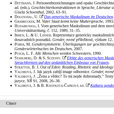
Dittmann, J.
Personenbezeichnungen und opake Geschlechtsr
ad. (eds.),
Geschlechterkonstruktionen in Sprache, Literatur u
Gisela Schoenthal
, 2002, 63–91
.
Doleschal, U.
Das generische Maskulinum im Deutschen
Grabrucker, M.
Vater Staat kennt keine Muttersprache
, 1993
Hudabiunigg, I.
Vom generischen Maskulinum und dem movi
Universitätszeitung
, č. 152, 1989, 31–35
.
Irmen, L. & U. Linner
. Reprezentace genericky maskulinních
dosavadních poznatků.
Gender, rovné příležitosti, výzkum
12, 
Pober, M.
Gendersymmetrie. Überlegungen zur geschlechtssy
Genderwörterbuches im Deutschen
, 2007
.
Pusch, L.
F.
Alle Menschen werden Schwestern
, 1990
.
Stahlberg, D. & S. Sczesny
.
Efekte des generischen Mask
Sprachformen auf den gedanklichen Einbezug von Frauen
.
Stratton, B.
J.
Out of Eden:
Reading, Rhetoric and Ideology
Valdrová, J.
Jak jazyk zabíjí image odbornice.
Gender, rovné 
Valdrová, J.
„Žena a vědec? To mi nejde dohromady.“ Testy
jazyce.
NŘ
91, 2008, 26–38
.
Valdrová, J. & B. Knotková-Čapková ad
.
Kultura gende
Citace