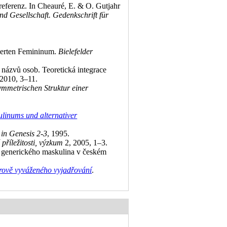
eferenz. In Cheauré, E. & O. Gutjahr
nd Gesellschaft. Gedenkschrift für
.
.
erten Femininum.
Bielefelder
 názvů osob. Teoretická integrace
2010, 3–11
.
mmetrischen Struktur einer
ulinums und alternativer
 in Genesis 2-3
, 1995
.
příležitosti, výzkum
2, 2005, 1–3
.
 generického maskulina v českém
rově vyváženého vyjadřování
.