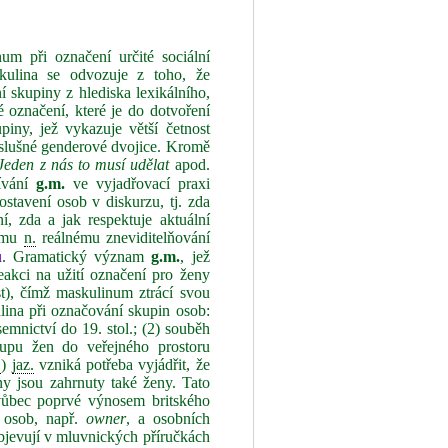
um při označení určité sociální
skulina se odvozuje z toho, že
 skupiny z hlediska lexikálního,
é označení, které je do dotvoření
piny, jež vykazuje větší četnost
íslušné genderové dvojice. Kromě
Jeden
z nás to musí udělat
apod.
žívání
g.m.
ve vyjadřovací praxi
stavení osob v diskurzu, tj. zda
, zda a jak respektuje aktuální
vému
n.
reálnému zneviditelňování
u
. Gramatický význam
g.m.
, jež
eakci na užití označení pro ženy
st), čímž maskulinum ztrácí svou
ulina při označování skupin osob:
emnictví do 19. stol.; (2) souběh
tupu žen do veřejného prostoru
.
)
jaz.
vzniká potřeba vyjádřit, že
y jsou zahrnuty také ženy. Tato
 vůbec poprvé výnosem britského
ů osob, např.
owner
, a osobních
objevují v mluvnických příručkách