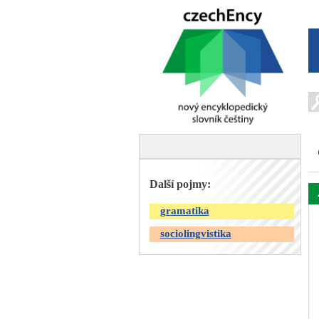
Další pojmy:
gramatika
sociolingvistika