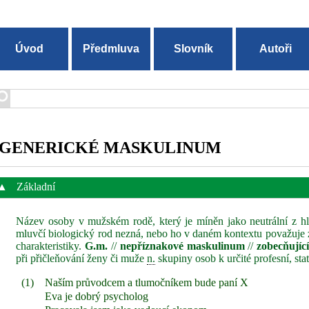
Úvod
Předmluva
Slovník
Autoři
GENERICKÉ MASKULINUM
▲
Základní
Název osoby v mužském rodě, který je míněn jako neutrální z hl
mluvčí biologický rod nezná, nebo ho v daném kontextu považuje z
charakteristiky.
G.m.
//
nepříznakové maskulinum
//
zobecňujíc
při přičleňování ženy či muže
n.
skupiny osob k určité profesní, st
(1)
Naším průvodcem a tlumočníkem bude paní X
Eva je dobrý psycholog