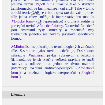
přejímá termín
↗
spell out
a uvažuje také o skrytých
transformacích ve fázi mezi
spell out
a LF. Také v tomto
období teorie
G&B
se v bodu
spell out
derivační proces
dělí: jedna větev směřuje k interpretativnímu modulu
↗logické formy
(
LF
reprezentace) a druhá k auditivně
percepční rovině
↗fonetické formy
. Na rovině fonetické
jsou abstraktní rysy struktury a fonetické rysy
lexikálních jednotek realizovány jazykově specifickou
formou.
↗Minimalismus
pokračuje v terminologických změnách
dále. S‑strukturu jako rovinu nedefinuje, D‑strukturu
nahrazuje
↗numerací
prvků vybraných z lexikonu
(tj. množinou jejich rysů) a veškerá pravidla se snaží
stanovit s odkazem na jedno ze dvou rozhraní
(
interface
): rozhraní auditivně‑percepční (
↗fonetická
forma
) a rozhraní logicko‑interpretační (
↗logická
forma
).
Literatura