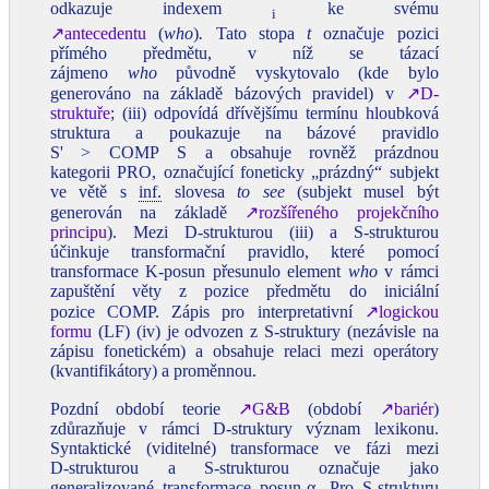
odkazuje indexem
ke svému
i
↗antecedentu
(
who
)
.
Tato stopa
t
označuje pozici
přímého předmětu, v níž se tázací
zájmeno
who
původně vyskytovalo (kde bylo
generováno na základě bázových pravidel) v
↗D-
struktuře
; (iii) odpovídá dřívějšímu termínu hloubková
struktura a poukazuje na bázové pravidlo
S' > COMP S a obsahuje rovněž prázdnou
kategorii PRO, označující foneticky „prázdný“ subjekt
ve větě s
inf.
slovesa
to see
(subjekt musel být
generován na základě
↗rozšířeného projekčního
principu
). Mezi D‑strukturou (iii) a S‑strukturou
účinkuje transformační pravidlo, které pomocí
transformace K‑posun přesunulo element
who
v rámci
zapuštění věty z pozice předmětu do iniciální
pozice COMP. Zápis pro interpretativní
↗logickou
formu
(LF) (iv) je odvozen z S‑struktury (nezávisle na
zápisu fonetickém) a obsahuje relaci mezi operátory
(kvantifikátory) a proměnnou.
Pozdní období teorie
↗G&B
(období
↗bariér
)
zdůrazňuje v rámci D‑struktury význam lexikonu.
Syntaktické (viditelné) transformace ve fázi mezi
D‑strukturou a S‑strukturou označuje jako
generalizované transformace posun‑α. Pro S‑strukturu