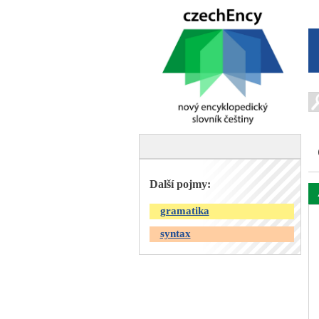
Další pojmy:
gramatika
syntax