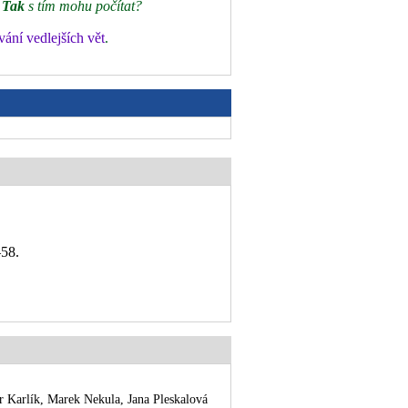
;
Tak
s tím mohu počítat?
ání vedlejších vět
.
–58
.
rlík, Marek Nekula, Jana Pleskalová