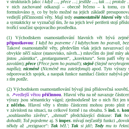
v strukturách jako:
i když …
,
přece …
;
jestliže …
,
tak …
;
protože 
v nich zachované odkazují – obecně řečeno – k tomu, co b
formulováno
n.
co by bylo možné na jejich základě presuponova
vedlejší příčinnostní věty. Mají tedy
osamostatnělé hlavní věty
vžd
a syntakticky se vyznačují tím, že na jejich levé periferii stojí př
tvořící součást spojovacího prostředku.
(1) Východiskem osamostatňování hlavních vět bývá zejm
přípustkovou
:
I když ho pozveme / I kdybychom ho pozvali,
bez
Takové osamostatnělé věty, především však jejich navazovací (o
obvykle něčí názor (stanovisko, návrh...) mluvčím do jisté míry a
jistou „námitku“, „protiargument“, „korekturu“. Sem patří věty 
zavolám
);
přece
(
Přece jsem ho poznal!
);
stejně
(
Stejně nevyhraje
napíšu
);
nicméně
(
Nicméně mu zatelefonuji
) apod. Tyto výrazy 
odporovacích spojek, a naopak funkce namítací částice nabývá p
s tím potíže
.
(2) Východiskem osamostatňování bývají jiná příslovečná souvětí
n.
↗vedlejší větou
příčinnou
. Hlavní věta na ně navazuje částic
výrazy jsou sémanticky vágní; zjednodušeně lze o nich říct jen t
z něčeho.
Hlavní věty s těmito částicemi mohou proto plnit 
v závislosti na situaci, na celkové formě i na obsahu. S
ind.
n.
kon
„souhlasného závěru“, „shrnutí“ předcházející diskuse:
Tak
ho
dohodli
;
Tož pojedeme
aj. S
imper.
mívají nejčastěji funkci „dovo
někdy až „rezignace“:
Tak
běž.'
;
Tak
si jdi!
;
Tedy
mu to řekni