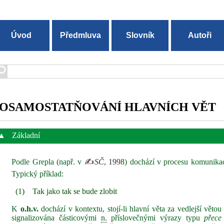
Úvod
Předmluva
Slovník
Autoři
OSAMOSTATŇOVÁNÍ HLAVNÍCH VĚT
▲
Základní
Podle Grepla (např. v
✍
SČ
, 1998
) dochází v procesu komunikac
Typický příklad:
(1)
Tak jako tak se bude zlobit
K
o.h.v.
dochází v kontextu, stojí-li hlavní věta za vedlejší větou p
signalizována částicovými
n.
příslovečnými výrazy typu
přece