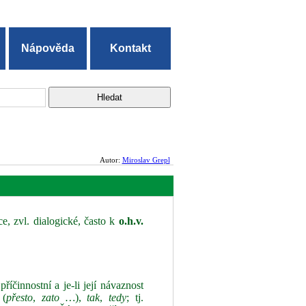
Nápověda
Kontakt
Autor:
Miroslav Grepl
e, zvl. dialogické, často k
o.h.v.
říčinnostní a je-li její návaznost
(
přesto
,
zato …
),
tak
,
tedy
; tj.