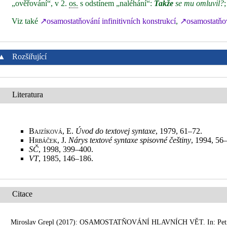
„ověřování“, v 2.
os.
s odstínem „naléhání“:
Takže
se mu omluvil?
Viz také
↗osamostatňování infinitivních konstrukcí
,
↗osamostatňov
▲
Rozšiřující
Literatura
Bajzíková, E.
Úvod do textovej syntaxe
, 1979, 61–72
.
Hrbáček, J.
Nárys textové syntaxe spisovné češtiny
, 1994, 56
SČ
, 1998, 399–400
.
VT
, 1985, 146–186
.
Citace
Miroslav Grepl (2017): OSAMOSTATŇOVÁNÍ HLAVNÍCH VĚT. In: Petr Ka