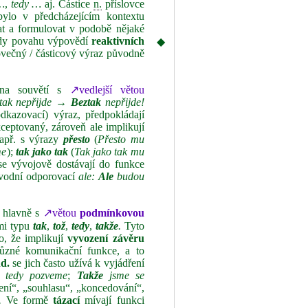
…
,
tedy …
aj. Částice
n.
příslovce
ylo v předcházejícím kontextu
t a formulovat v podobě nějaké
y povahu výpovědí
reaktivních
◆
íslovečný / částicový výraz původně
éna souvětí s
↗vedlejší větou
tak
nepřijde →
Beztak
nepřijde!
dkazovací) výraz, předpokládají
kceptovaný, zároveň ale implikují
např. s výrazy
přesto
(
Přesto mu
me
);
tak jako tak
(
Tak jako tak mu
se vývojově dostávají do funkce
ůvodní odporovací
ale:
Ale
budou
, hlavně s
↗větou
podmínkovou
emi typu
tak
,
tož
,
tedy
,
takže
.
Tyto
o, že implikují
vyvození závěru
různé komunikační funkce, a to
d.
se jich často užívá k vyjádření
 tedy pozveme
;
Takže
jsme se
lení“, „souhlasu“, „koncedování“,
.
Ve formě
tázací
mívají funkci