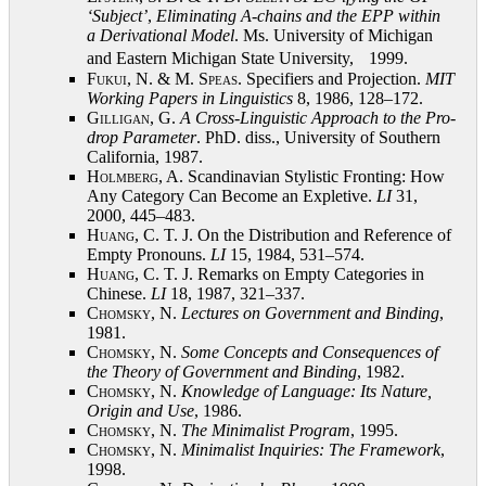
‘Subject’
,
Eliminating A-chains and the EPP within
a Derivational Model
. Ms. University of Michigan
and Eastern Michigan State University, 1999
.
Fukui, N. & M. Speas
. Specifiers and Projection.
MIT
Working Papers in Linguistics
8, 1986, 128–172
.
Gilligan, G.
A Cross-Linguistic Approach to the Pro-
drop Parameter
. PhD. diss., University of Southern
California, 1987
.
Holmberg, A.
Scandinavian Stylistic Fronting: How
Any Category Can Become an Expletive.
LI
31,
2000, 445–483
.
Huang, C.
T. J. On the Distribution and Reference of
Empty Pronouns.
LI
15, 1984, 531–574
.
Huang, C.
T. J. Remarks on Empty Categories in
Chinese.
LI
18, 1987, 321–337
.
Chomsky, N.
Lectures on Government and Binding
,
1981
.
Chomsky, N.
Some Concepts and Consequences of
the Theory of Government and Binding
, 1982
.
Chomsky, N.
Knowledge of Language: Its Nature,
Origin and Use
, 1986
.
Chomsky, N.
The Minimalist Program
, 1995
.
Chomsky, N.
Minimalist Inquiries: The Framework
,
1998
.