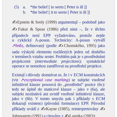
(5)
a.
*the belief [ to seem [ Peter is ill ]]
b.
*the belief [ it to seem [ Peter is ill ]]
✍Epstein & Seely (1999)
argumentují – podobně jako
✍Fukui & Speas (1986)
před nimi –, že v těchto
případech není EPP vyžadováno, protože nejde
o cyklický A‑posun. Technicky: A‑posun vytváří
↗řetěz
, definovaný (podle
✍Chomského, 1995
) jako
sada výskytů elementu rozlišených jeden od druhého
v termínech vztahu sester. Problém pak je s prostředními
projekcemi (
intermediate projections
): syntaktické
operace se nemohou zaměřovat na prostřední projekce.
Existují i důvody domnívat se, že i v ECM konstrukcích
(viz
↗
exceptional case marking
) se subjekt vnořené
infinitivní klauze posouvá do „prostřední“ pozice (6c):
tedy ne úplně do maticové klauze – jako v (6a), ale
subjekt nezůstává ani uvnitř vnořené infinitivní klauze,
jako v (6b). V tomto smyslu pak i příklady s ECM
dokazují existenci (původní formulace) EPP. Původní
příklady uvádí z
✍Kayne (1985)
, reinterpretovány
✍
Johnsonem (1991)
a citovány z
✍Lasnika (2003)
: