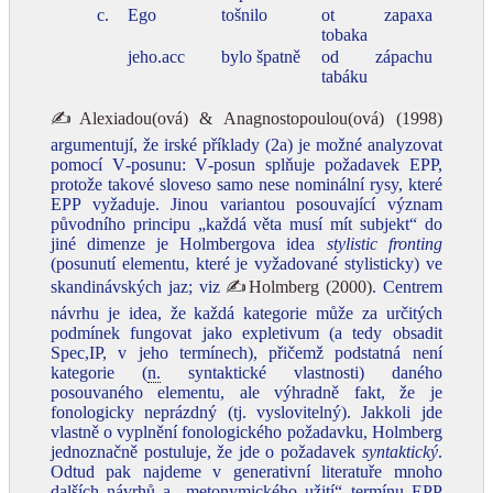
c.
Ego
tošnilo
ot zapaxa
tobaka
jeho.acc
bylo špatně
od zápachu
tabáku
✍Alexiadou(ová) & Anagnostopoulou(ová) (1998)
argumentují, že irské příklady (2a) je možné analyzovat
pomocí V‑posunu: V‑posun splňuje požadavek EPP,
protože takové sloveso samo nese nominální rysy, které
EPP vyžaduje. Jinou variantou posouvající význam
původního principu „každá věta musí mít subjekt“ do
jiné dimenze je Holmbergova idea
stylistic fronting
(posunutí elementu, které je vyžadované stylisticky) ve
skandinávských jaz; viz
✍Holmberg (2000)
. Centrem
návrhu je idea, že každá kategorie může za určitých
podmínek fungovat jako expletivum (a tedy obsadit
Spec,IP, v jeho termínech), přičemž podstatná není
kategorie (
n.
syntaktické vlastnosti) daného
posouvaného elementu, ale výhradně fakt, že je
fonologicky neprázdný (tj. vyslovitelný). Jakkoli jde
vlastně o vyplnění fonologického požadavku, Holmberg
jednoznačně postuluje, že jde o požadavek
syntaktický
.
Odtud pak najdeme v generativní literatuře mnoho
dalších návrhů a „metonymického užití“ termínu EPP