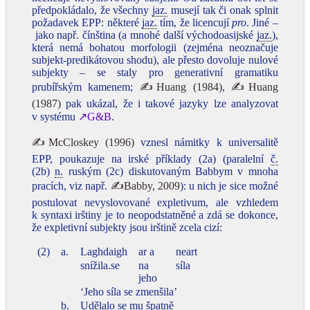
předpokládalo, že všechny
jaz.
musejí tak či onak splnit
požadavek EPP: některé
jaz.
tím, že licencují
pro
. Jiné –
jako např. čínština (a mnohé další východoasijské
jaz.
),
která nemá bohatou morfologii (zejména neoznačuje
subjekt‑predikátovou shodu), ale přesto dovoluje nulové
subjekty – se staly pro generativní gramatiku
prubířským kamenem;
✍Huang (1984)
,
✍Huang
(1987)
pak ukázal, že i takové jazyky lze analyzovat
v systému
↗G&B
.
✍McCloskey (1996)
vznesl námitky k universalitě
EPP, poukazuje na irské příklady (2a) (paralelní
č.
(2b)
n.
ruským (2c) diskutovaným Babbym v mnoha
pracích, viz např.
✍Babby, 2009
): u nich je sice možné
postulovat nevyslovované expletivum, ale vzhledem
k syntaxi irštiny je to neopodstatněné a zdá se dokonce,
že expletivní subjekty jsou irštině zcela cizí:
(2)
a.
Laghdaigh
ar a
neart
snížila.se
na
síla
jeho
‘Jeho síla se zmenšila’
b.
Udělalo se mu špatně