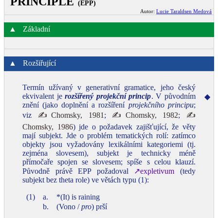
PRINCIPLE
(EPP)
Autor:
Lucie Taraldsen Medová
▲
Základní
▲
Rozšiřující
Termín užívaný v generativní gramatice, jeho český
ekvivalent je
rozšířený projekční princip
. V původním
◆
znění (jako doplnění a rozšíření
projekčního principu
;
viz
✍Chomsky, 1981
;
✍Chomsky, 1982
;
✍
Chomsky, 1986
) jde o požadavek zajišťující, že věty
mají subjekt. Jde o problém tematických rolí: zatímco
objekty jsou vyžadovány lexikálními kategoriemi (tj.
zejména slovesem), subjekt je technicky méně
přímočaře spojen se slovesem; spíše s celou klauzí.
Původně právě EPP požadoval
↗expletivum
(tedy
subjekt bez theta role) ve větách typu (1):
(1)
a.
*(It) is raining
b.
(Vono /
pro
) prší