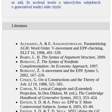
se zdá, že ucelená teorie o takovýchto subjektech
v generativní tradici stále chybí.
Literatura
Alexiadou, A. & E. Anagnostopoulou
. Parametrizing
AGR: Word Order. V‑movement and EPP-checking.
NLLT
16, 1998, 491–539
.
Babby, L.
H.
The Syntax of Argument Structure
, 2009
.
Bošković, Ž.
The Syntax of Nonfinite
Complementation: An Economy Approach
, 1997
.
Bošković, Ž.
A-movement and the EPP.
Syntax
5,
2002, 167–218
.
Cinque, G.
On si Constructions and the Theory of
Arb.
LI
19, 1988, 521–581
.
Corver, N.
Lexical Categorie and (Extended)
Projection, In Den Dikken, M. (ed.),
The Cambridge
Handbook of Generative Syntax
, 2013, 353–424
.
Epstein, S. D. & A. Pires ad
. EPP in T: More
Controversial Subjects.
Syntax
8, 2005, 65–80
.
Epstein, S. D. & T. D. Seely
.
SPEC-ifying the GF