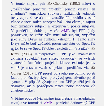
V tomto smyslu pak
✍Chomsky (1982)
mluví o
„rozšířeném“ principu: projekční princip vlastně jen
„naplňuje“ tematickou strukturu lexikálních jednotek
(tedy zejm. slovesa); toto „rozšířené“ pravidlo vlastně
vůbec o theta rolích nepojednává. Jeho cílem je zajistit
buď tematický subjekt,
n.
expletiva v pozici subjektu.
V pozdější podobě, tj. v éře
↗MP
, byl EPP (tedy
požadavek, že každá věta musí mít subjekt) vyjádřen
jako silný D‑rys na funkční kategorii T. Tento silný
D‑rys může buď způsobit posun subjektu do Spec,TP,
n.
to, že se ve Spec,TP objeví expletivum (viz níže).
✍
Rizzi (2006)
reinterpretoval EPP jako manifestaci
„kritéria subjektu“ (
the subject criterion
): ve vyšších
„patrech“ funkčních projekcí klauze existuje jedna,
v níž je ustaven vztah subjektu a predikátu, viz
✍
Corver (2013)
. EPP prošel od svého původního pojetí
řadou proměn, typických pro vývoj generativního pojetí
syntaxe. V případě vývoje termínu EPP je užití jednak
doslovné, ale v pozdějších fázích teorie mnohem víc
„metonymické“.
V běžné podobě (viz možné interpretace v následujícím
textu) a ve formulaci
↗MP
– paralelně definovaný EPP