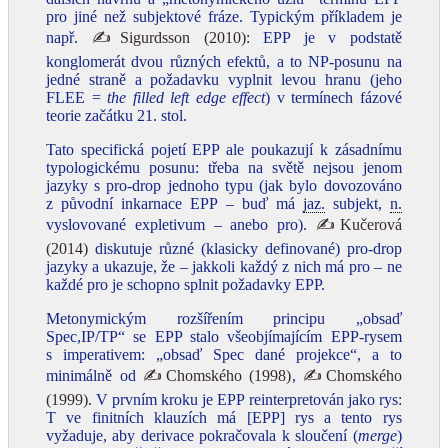
pro jiné než subjektové fráze. Typickým příkladem je
např.
✍Sigurdsson (2010)
: EPP je v podstatě
konglomerát dvou různých efektů, a to NP‑posunu na
jedné straně a požadavku vyplnit levou hranu (jeho
FLEE =
the filled left edge effect
) v termínech fázové
teorie začátku 21. stol.
Tato specifická pojetí EPP ale poukazují k zásadnímu
typologickému posunu: třeba na světě nejsou jenom
jazyky s pro‑drop jednoho typu (jak bylo dovozováno
z původní inkarnace EPP – buď má
jaz.
subjekt,
n.
vyslovované expletivum – anebo pro).
✍Kučerová
(2014)
diskutuje různé (klasicky definované) pro‑drop
jazyky a ukazuje, že – jakkoli každý z nich má pro – ne
každé pro je schopno splnit požadavky EPP.
Metonymickým rozšířením principu „obsaď
Spec,IP/TP“ se EPP stalo všeobjímajícím EPP‑rysem
s imperativem: „obsaď Spec dané projekce“, a to
minimálně od
✍Chomského (1998)
,
✍Chomského
(1999)
. V prvním kroku je EPP reinterpretován jako rys:
T ve finitních klauzích má [EPP] rys a tento rys
vyžaduje, aby derivace pokračovala k sloučení (
merge
)