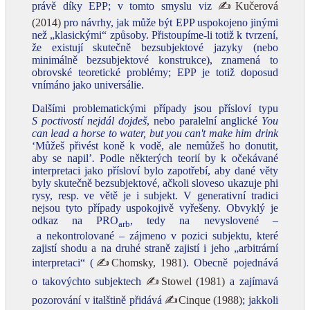
právě díky EPP; v tomto smyslu viz
✍Kučerová
(2014)
pro návrhy, jak může být EPP uspokojeno jinými
než „klasickými“ způsoby. Přistoupíme‑li totiž k tvrzení,
že existují skutečně bezsubjektové jazyky (nebo
minimálně bezsubjektové konstrukce), znamená to
obrovské teoretické problémy; EPP je totiž doposud
vnímáno jako universálie.
Dalšími problematickými případy jsou přísloví typu
S poctivostí nejdál dojdeš
, nebo paralelní anglické
You
can lead a horse to water, but you can't make him drink
‘Můžeš přivést koně k vodě, ale nemůžeš ho donutit,
aby se napil’
.
Podle některých teorií by k očekávané
interpretaci jako přísloví bylo zapotřebí, aby dané věty
byly skutečně bezsubjektové, ačkoli sloveso ukazuje phi
rysy, resp. ve větě je i subjekt. V generativní tradici
nejsou tyto případy uspokojivě vyřešeny. Obvyklý je
odkaz na PRO
, tedy na nevyslovené –
arb
a nekontrolované – zájmeno v pozici subjektu, které
zajistí shodu a na druhé straně zajistí i jeho „arbitrární
interpretaci“ (
✍Chomsky, 1981
). Obecně pojednává
o takovýchto subjektech
✍Stowel (1981)
a zajímavá
pozorování v italštině přidává
✍Cinque (1988)
; jakkoli