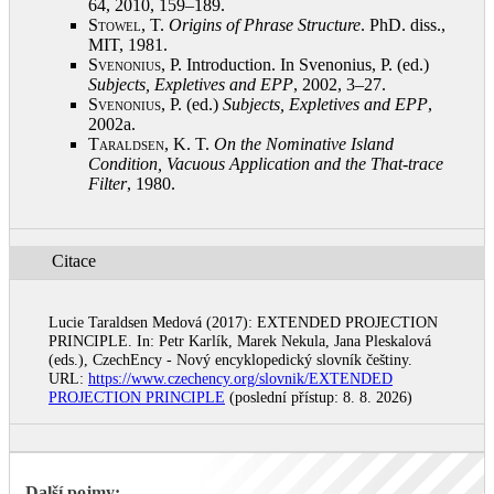
64, 2010, 159–189
.
Stowel, T.
Origins of Phrase Structure
. PhD. diss.,
MIT, 1981
.
Svenonius, P.
Introduction. In Svenonius, P. (ed.)
Subjects, Expletives and EPP
, 2002, 3–27
.
Svenonius, P.
(ed.)
Subjects, Expletives and EPP
,
2002a
.
Taraldsen, K.
T.
On the Nominative Island
Condition, Vacuous Application and the That-trace
Filter
, 1980
.
Citace
Lucie Taraldsen Medová (2017): EXTENDED PROJECTION
PRINCIPLE. In: Petr Karlík, Marek Nekula, Jana Pleskalová
(eds.), CzechEncy - Nový encyklopedický slovník češtiny.
URL:
https://www.czechency.org/slovnik/EXTENDED
PROJECTION PRINCIPLE
(poslední přístup: 8. 8. 2026)
Další pojmy: