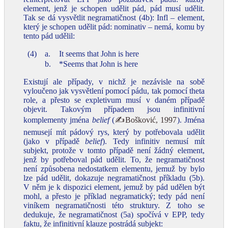
element, jenž je schopen udělit pád, pád musí udělit.
Tak se dá vysvětlit negramatičnost (4b): Infl – element,
který je schopen udělit pád: nominativ – nemá, komu by
tento pád udělil:
(4)
a.
It seems that John is here
b.
*Seems that John is here
Existují ale případy, v nichž je nezávisle na sobě
vyloučeno jak vysvětlení pomocí pádu, tak pomocí theta
role, a přesto se expletivum musí v daném případě
objevit. Takovým případem jsou infinitivní
komplementy jména
belief
(
✍Bošković, 1997
). Jména
nemusejí mít pádový rys, který by potřebovala udělit
(jako v případě
belief
). Tedy infinitiv nemusí mít
subjekt, protože v tomto případě není žádný element,
jenž by potřeboval pád udělit. To, že negramatičnost
není způsobena nedostatkem elementu, jemuž by bylo
lze pád udělit, dokazuje negramatičnost příkladu (5b).
V něm je k dispozici element, jemuž by pád udělen být
mohl, a přesto je příklad negramatický; tedy pád není
viníkem negramatičnosti této struktury. Z toho se
dedukuje, že negramatičnost (5a) spočívá v EPP, tedy
faktu, že infinitivní klauze postrádá subjekt: