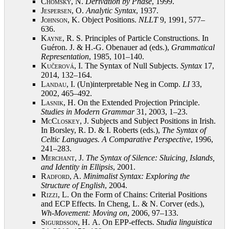
Chomsky, N.
Derivation by Phase
, 1999
.
Jespersen, O.
Analytic Syntax
, 1937
.
Johnson, K.
Object Positions.
NLLT
9, 1991, 577–
636
.
Kayne, R.
S. Principles of Particle Constructions. In
Guéron. J. & H.-G. Obenauer ad (eds.),
Grammatical
Representation
, 1985, 101–140
.
Kučerová, I.
The Syntax of Null Subjects.
Syntax
17,
2014, 132–164
.
Landau, I.
(Un)interpretable Neg in Comp.
LI
33,
2002, 465–492
.
Lasnik, H.
On the Extended Projection Principle.
Studies in Modern Grammar
31, 2003, 1–23
.
McCloskey, J.
Subjects and Subject Positions in Irish.
In Borsley, R. D. & I. Roberts (eds.),
The Syntax of
Celtic Languages. A Comparative Perspective
, 1996,
241–283
.
Merchant, J.
The Syntax of Silence: Sluicing, Islands,
and Identity in Ellipsis
, 2001
.
Radford, A.
Minimalist Syntax: Exploring the
Structure of English
, 2004
.
Rizzi, L.
On the Form of Chains: Criterial Positions
and ECP Effects. In Cheng, L. & N. Corver (eds.),
Wh-Movement: Moving on
, 2006, 97–133
.
Sigurdsson, H.
A. On EPP-effects.
Studia linguistica