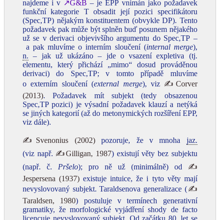
najdeme i v
↗G&B
– je EPP vnímán jako požadavek
funkční kategorie T obsadit její pozici specifikátoru
(Spec,TP) nějakým konstituentem (obvykle DP). Tento
požadavek pak může být splněn buď posunem nějakého
už se v derivaci objevivšího argumentu do Spec,TP –
a pak mluvíme o interním sloučení (
internal merge
),
n.
– jak už ukázáno – jde o vsazení expletiva (tj.
elementu, který přichází „mimo“ dosud prováděnou
derivaci) do Spec,TP; v tomto případě mluvíme
o externím sloučení (
external merge
), viz
✍Corver
(2013)
. Požadavek mít subjekt (tedy obsazenou
Spec,TP pozici) je výsadní požadavek klauzí a netýká
se jiných kategorií (až do metonymických rozšíření EPP,
viz dále).
✍Svenonius (2002)
pozoruje, že v mnoha
jaz.
(viz např.
✍Gilligan, 1987
) existují věty bez subjektu
(např. č.
Pršelo
); pro ně už (minimálně) od
✍
Jespersena (1937)
existuje intuice, že i tyto věty mají
nevyslovovaný subjekt. Taraldsenova generalizace (
✍
Taraldsen, 1980
) postuluje v termínech generativní
gramatiky, že morfologické vyjádření shody de facto
licencuje nevyslovovaný subjekt. Od začátku 80. let se