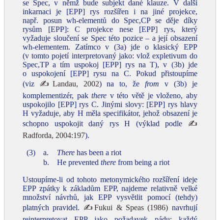
se Spec, v němž bude subjekt dané klauze. V další
inkarnaci je [EPP] rys rozšířen i na jiné projekce,
např. posun wh‑elementů do Spec,CP se děje díky
rysům [EPP]: C projekce nese [EPP] rys, který
vyžaduje sloučení se Spec této pozice – a její obsazení
wh‑elementem. Zatímco v (3a) jde o klasický EPP
(v tomto pojetí interpretovaný jako: vlož expletivum do
Spec,TP a tím uspokoj [EPP] rys na T), v (3b) jde
o uspokojení [EPP] rysu na C. Pokud přistoupíme
(viz
✍Landau, 2002
) na to, že
from
v (3b) je
komplementizér, pak
there
v této větě je vloženo, aby
uspokojilo [EPP] rys C. Jinými slovy: [EPP] rys hlavy
H vyžaduje, aby H měla specifikátor, jehož obsazení je
schopno uspokojit daný rys H (výklad podle
✍
Radforda, 2004:197
).
(3)
a.
There
has been a riot
b.
He prevented
there
from being a riot
Ustoupíme‑li od tohoto metonymického rozšíření ideje
EPP zpátky k základům EPP, najdeme relativně velké
množství návrhů, jak EPP vysvětlit pomocí (tehdy)
platných pravidel.
✍Fukui & Speas (1986)
navrhují
reinterpretovat EPP jako požadavek pádu: každý