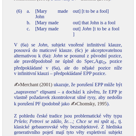
(6)
a.
[Mary made
out] [t to be a fool]
John
b.
[Mary made
out] that John is a fool
c.
[Mary made
out]
John
[t to be a fool
]
V (6a) se
John
, subjekt vnořené infinitivní klauze,
posouvá do maticové klauze. (6c) je akceptovatelnou
alternativou k (6a):
John
se posunul z původní pozice,
ale pravděpodobně ne úplně do Spec,Agr
, pozice
O
předpokládané v (6a), ale do nějaké pozice níže
v infinitivní klauzi – předpokládané EPP pozice.
✍Merchant (2001)
ukazuje, že porušení EPP může být
„napraveno“ elipsami – a dochází k závěru, že EPP je
vlastně požadavek zkontrolovat silné rysy, aby nedošlo
k porušení PF (podobně jako
✍Chomsky, 1995
).
Z pohledu české tradice jsou problematické věty typu
Pršelo
;
Petrovi se zdálo, že…; Chce se mi spát
aj., tj.
klasické gebauerovské věty bezsubjektové. Z hlediska
generativního pojetí mají tyto věty expletivní subjekt