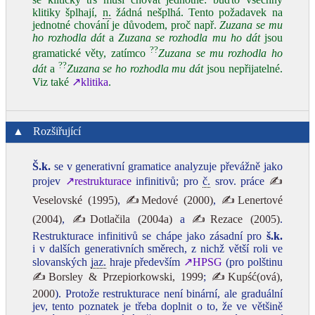
klitiky šplhají,
n.
žádná nešplhá. Tento požadavek na
jednotné chování je důvodem, proč např.
Zuzana se mu
ho rozhodla dát
a
Zuzana se rozhodla mu ho dát
jsou
??
gramatické věty, zatímco
Zuzana se mu rozhodla ho
??
dát
a
Zuzana se ho rozhodla mu dát
jsou nepřijatelné.
Viz také
↗klitika
.
▲
Rozšiřující
Š.k.
se v generativní gramatice analyzuje převážně jako
projev
↗restrukturace
infinitivů; pro
č.
srov. práce
✍
Veselovské (1995)
,
✍Medové (2000)
,
✍Lenertové
(2004)
,
✍Dotlačila (2004a)
a
✍Rezace (2005)
.
Restrukturace infinitivů se chápe jako zásadní pro
š.k.
i v dalších generativních směrech, z nichž větší roli ve
slovanských
jaz.
hraje především
↗HPSG
(pro polštinu
✍Borsley & Przepiorkowski, 1999
;
✍Kupść(ová),
2000
). Protože restrukturace není binární, ale graduální
jev, tento poznatek je třeba doplnit o to, že ve většině