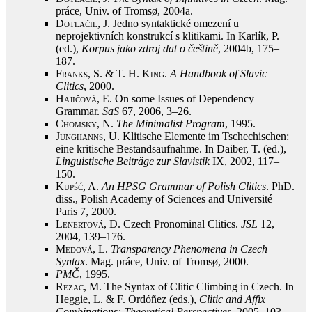
práce, Univ. of Tromsø, 2004a
.
Dotlačil, J.
Jedno syntaktické omezení u
neprojektivních konstrukcí s klitikami. In Karlík, P.
(ed.),
Korpus jako zdroj dat o češtině
, 2004b, 175–
187
.
Franks, S. & T. H. King
.
A Handbook of Slavic
Clitics
, 2000
.
Hajičová, E.
On some Issues of Dependency
Grammar.
SaS
67, 2006, 3–26
.
Chomsky, N.
The Minimalist Program
, 1995
.
Junghanns, U.
Klitische Elemente im Tschechischen:
eine kritische Bestandsaufnahme. In Daiber, T. (ed.),
Linguistische Beiträge zur Slavistik
IX, 2002, 117–
150
.
Kupść, A.
An HPSG Grammar of Polish Clitics
. PhD.
diss., Polish Academy of Sciences and Université
Paris 7, 2000
.
Lenertová, D.
Czech Pronominal Clitics.
JSL
12,
2004, 139–176
.
Medová, L.
Transparency Phenomena in Czech
Syntax
. Mag. práce, Univ. of Tromsø, 2000
.
PMČ
, 1995
.
Rezac, M.
The Syntax of Clitic Climbing in Czech. In
Heggie, L. & F. Ordóñez (eds.),
Clitic and Affix
Combinations: Theoretical Perspectives
, 2005, 103–