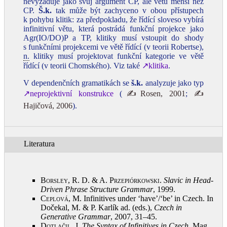
nevyžaduje jako svůj argument CP, ale větu menší než
CP.
Š.k.
tak může být zachyceno v obou přístupech
k pohybu klitik: za předpokladu, že řídící sloveso vybírá
infinitivní větu, která postrádá funkční projekce jako
Agr(IO/DO)P a TP, klitiky musí vstoupit do shody
s funkčními projekcemi ve větě řídící (v teorii Robertse),
n.
klitiky musí projektovat funkční kategorie ve větě
řídící (v teorii Chomského). Viz také
↗klitika
.
V dependenčních gramatikách se
š.k.
analyzuje jako typ
↗neprojektivní konstrukce
(
✍Rosen, 2001
;
✍
Hajičová, 2006
).
Literatura
Borsley, R. D. & A. Przepiórkowski
.
Slavic in Head-
Driven Phrase Structure Grammar
, 1999
.
Ceplová, M.
Infinitives under ‘have’/‘be’ in Czech. In
Dočekal, M. & P. Karlík ad. (eds.),
Czech in
Generative Grammar
, 2007, 31–45
.
Dotlačil, J.
The Syntax of Infinitives in Czech
. Mag.