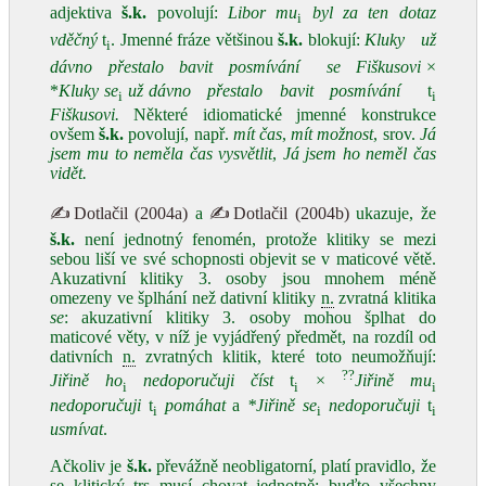
adjektiva
š.k.
povolují:
Libor mu
byl za ten dotaz
i
vděčný
t
. Jmenné fráze většinou
š.k.
blokují:
Kluky
už
i
dávno
přestalo
bavit
posmívání
se
Fiškusovi
×
*
Kluky se
už dávno
přestalo
bavit
posmívání
t
i
i
Fiškusovi.
Některé idiomatické jmenné konstrukce
ovšem
š.k.
povolují, např.
mít čas
,
mít možnost
, srov.
Já
jsem mu to neměla čas vysvětlit
,
Já jsem ho neměl čas
vidět.
✍Dotlačil (2004a)
a
✍Dotlačil (2004b)
ukazuje, že
š.k.
není jednotný fenomén, protože klitiky se mezi
sebou liší ve své schopnosti objevit se v maticové větě.
Akuzativní klitiky 3. osoby jsou mnohem méně
omezeny ve šplhání než dativní klitiky
n.
zvratná klitika
se
: akuzativní klitiky 3. osoby mohou šplhat do
maticové věty, v níž je vyjádřený předmět, na rozdíl od
dativních
n.
zvratných klitik, které toto neumožňují:
??
Jiřině ho
nedoporučuji číst
t
×
Jiřině mu
i
i
i
nedoporučuji
t
pomáhat
a
*Jiřině se
nedoporučuji
t
i
i
i
usmívat
.
Ačkoliv je
š.k.
převážně neobligatorní, platí pravidlo, že
se klitický trs musí chovat jednotně: buďto všechny