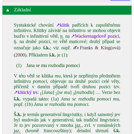
▲
Základní
Syntaktické chování
↗klitik
patřících k zapuštěnému
infinitivu. Klitiky závislé na infinitivu se mohou objevit
buďto v infinitivní větě,
n.
na
↗Wackernagelově pozici
,
tj. na druhé pozici, ve větě maticové; druhý případ se
označuje jako
š.k.
; viz např.
✍Franks & King(ová)
(2000)
. Příkladem
š.k.
je (1):
(1)
Jana se mu rozhodla pomoci
V této větě se klitika
mu
, která je nepřímým předmětem
infinitivu
pomoci
, objevuje na druhé pozici celé věty,
přičemž v daném případě tvoří druhou pozici tzv.
↗klitický trs
:
[
Jana
]
[
se mu
]
[
rozhodla
] … Verze bez
1
2
3
š.k.
vypadá takto: (1a)
Jana
se rozhodla pomoci mu
,
popř. (1b)
Jana
se rozhodla mu pomoci.
Š.k.
je termín generativní lingvistiky, i když samotný jev
byl studován jak v generativní, tak tradiční lingvistice.
Je to jev pozorovaný v mnoha
jaz.
, zvl. v románských
jaz.
(kromě francouzštiny); detailní shrnutí
š.k.