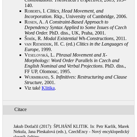
140
.
Roberts, I.
Clitics, Head Movement, and
Incorporation.
Rkp., University of Cambridge, 2006
.
Rosen, A.
A Constraint-Based Approach to
Dependency Syntax Applied to Some Issues of Czech
Word Order.
PhD. diss., UK, Praha, 2001
.
Šimík, R.
Modal Existential Wh-Constructions
, 2011
.
van Riemsdijk, H.
C. (ed.)
Clitics in the Languages of
Europe
, 1999
.
Veselovská, L.
Phrasal Movement and X-
Morphology: Word Order Parallels in Czech and
English Nominal and Verbal Projections
. PhD. diss.,
FF UP, Olomouc, 1995
.
Wurmbrand, S.
Infinitives: Restructuring and Clause
Structure
, 2001
.
Viz také
Klitika
.
Citace
Jakub Dotlačil (2017): ŠPLHÁNÍ KLITIK. In: Petr Karlík, Marek
Nekula, Jana Pleskalová (eds.), CzechEncy - Nový encyklopedický
slovník češtiny.