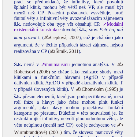
prací se předpokládá, že infinitivy, které povolují
šplhání klitik, mohou být větší než VP, ale musí být
menší než CP. Poslední požadavek vysvětluje, proč
finitní věty a infinitivní věty uvozené tázacím zájmenem
š.k.
nedovolují: oba typy vět obsahují CP.
↗Modální
existenciální konstrukce
dovolují
š.k.
, srov.
Petr ho
má
i
kam pozvat
t
(
✍Ceplová, 2007
), což je chápáno jako
i
argument, že v těchto případech tázací zájmena nejsou
realizována v CP (
✍Šimík, 2011
).
Š.k.
nemá v
↗minimalismu
jednotnou analýzu. V
✍
Robertsovi (2006)
se chápe jako realizace shody mezi
klitikami a funkčními hlavami (AgrIO v případě
dativních klitik, AgrDO v případě akuzativních klitik, T
v případě slovesných klitik). V
✍Chomském (1995)
je
š.k.
přesun elementů, které jsou podspecifikované, mezi
rolí fráze a hlavy: jako fráze mohou plnit funkci
argumentů, jako hlavy mohou projektovat funkční
kategorie po přesunu. Důležité v této souvislosti je, že
restrukturující infinitivy netvoří plnohodnotnou větu, ale
větu neúplnou (menší než CP), což je zachyceno ve
✍
Wurmbrand(ové) (2001)
tím, že sloveso maticové věty