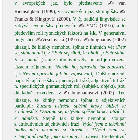
v evropských
jaz.
bylo představeno
✍van
Riemsdijkem (1999)
; v slovanských
jaz.
shrnují
š.k.
✍
Franks & King(ová) (2000)
. V
č.
tradiční lingvistice se
zabývá jevem
š.k.
především
✍
PMČ
(1995)
, a to
především rolí rytmických faktorů na
š.k.
V generativní
lingvistice
✍Veselovská (1995)
a
✍Junghanns (2002)
ukazují, že klitiky nemohou šplhat z finitních vět (
Petr
se
slíbil oholit
t
× *
Petr se
slíbil, že oholí
t
/
Petr slíbil,
i
i
i
i
že se
oholí
t
) ani z infinitivní věty, pokud je uvozena
i
i
tázacím zájmenem:
*Nevím ho
opravdu, jak zapisovat
i
t
×
Nevím opravdu, jak ho
zapisovat
t
. Další omezení,
i
i
i
např. týkající se
š.k.
z jmenných frází, adjektivních frází
n.
specifických gramatických rolí (subjekt, objekt), jsou
důkladně rozvedena v
✍Junghannsovi (2002)
. Ten
ukazuje, že klitiky nemohou šplhat z adjektivních
participií:
Zuzana uslyšela spěšné kroky, blížící se
k náměstí
× *
Zuzana se
uslyšela spěšné kroky, blížící
t
i
i
k náměstí.
Stejně tak klitiky nemohou stoupat
z atributivních adjektivních frází:
Vyšel jsem z telefonní
budky jako neznámý si člověk
× *
Vyšel jsem si
i
z telefonní budky jako neznámý
t
člověk
. Predikativní
i