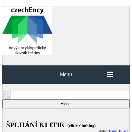
Menu
ŠPLHÁNÍ KLITIK
(clitic climbing)
Autor:
Jakub Dotlačil