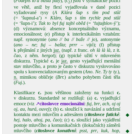
(
Podepiš to a basta fidly
), (c
) jsou v syntaktické pozici
2
ve větě, aniž by flexí vyjadřovala v dané pozici
vyžadované rysy (
A Klára šup s tím pod stůl
(= ‘šupnul‑a’) ×
Kláro,
š
up s tím rychle pod stůl
(= ‘šupn‑i’);
Tak to byl fuj tajbl oběd
(= ‘fujtajblov‑ý’);
(d) významová: absence konceptuálního významu,
emocionálnost; (e) přístup k interlexikálním vztahům:
např. synonymie (
ano // ba // baže // jo
), antonymie
(
ano – ne
;
fuj – bašta
;
prrr
–
vijó
); (f) přístup
k přejímání z jiných
jaz.
(např. z franc.
oh là là là
, z it.
čao
, z něm.
hergot
); (g) typické užití v mluveném
diskurzu. Typické
c.
je
jaz.
gesto vyjadřující mentální
stav mluvčího, a proto je často v diskurzu vyslovováno
spolu s konvencializovaným gestem (
Ano
.
Ne
.
Ty ty ty.
),
n.
mimikou obličeje (
Brr.
) a/nebo pohybem části těla
(
Fuj.
).
Klasifikace
c.
jsou většinou založeny na funkci
c.
v diskurzu. Standardně se rozlišují: (a)
c.
vyjadřující
emoce (viz
↗
citoslovce
emocionální
:
fuj
,
brr
,
ach
,
oj oj
oj
,
au
,
hurá
,
ouvej
); (b)
c.
sloužící k navázání a udržení
kontaktu mezi mluvčím a adresátem (
citoslovce
fatické
:
◆
hej
,
halo
,
ahoj
,
pa
,
čao
); (c)
c.
sloužící jako vyjádření
postoje mluvčího a komunikačních (ilokučních) záměrů
mluvčího (
citoslovce konativní
:
psst
,
prr
,
kuk
,
hop
,
◆