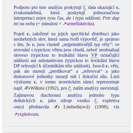
Podporu pro tuto analýzu poskytují
č.
data ukazující
c.
zvukomalebná, která poskytují jednoznačnou
interpretaci nejen rysu čas, ale i typu události:
Petr dup
mi na nohu
(= minulost +
↗semelfaktivita
).
Pojetí
c.
založené na jejich specifické distribuci jako
neohebných slov, která sama tvoří výpověď, je spojeno
s tím, že
c.
jsou vlastně „nejprimitivnější typ věty“: ve
srovnání s typickou větou jsou chudá, neboť neobsahují
sloveso (typickou to lexikální hlavu
VP
označující
událost) ani substantivum (typickou to lexikální hlavu
DP referující k účastníkům této události). Jsou‑li
c.
věty,
pak ale musejí „predikovat“ a „referovat“ a jako
diskurzové jednotky musejí mít i ilokuční sílu. Linii
výzkumu
c.
v tomto teoretickém rámci reprezentuje
např.
✍Wilkins (1992)
, pro
č.
zatím analýzy neexistují.
Zajímavou diachronní analýzu jednoho typu
deiktických
c.
jako zdroje vzniku
č.
expletiva
on(o)
představila
✍Lindseth(ová) (1998)
; viz
↗expletivum
.