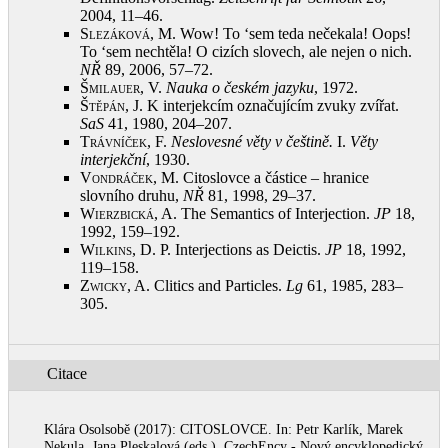
2004, 11–46
.
Slezáková, M.
Wow! To ‘sem teda nečekala! Oops!
To ‘sem nechtěla! O cizích slovech, ale nejen o nich.
NŘ
89, 2006, 57–72
.
Šmilauer, V.
Nauka o českém jazyku
, 1972
.
Štěpán, J.
K interjekcím označujícím zvuky zvířat.
SaS
41, 1980, 204–207
.
Trávníček, F.
Neslovesné věty v češtině.
I.
Věty
interjekční
, 1930
.
Vondráček, M.
Citoslovce a částice – hranice
slovního druhu,
NŘ
81, 1998, 29–37
.
Wierzbická, A.
The Semantics of Interjection.
JP
18,
1992, 159–192
.
Wilkins, D.
P. Interjections as Deictis.
JP
18, 1992,
119–158
.
Zwicky, A.
Clitics and Particles.
Lg
61, 1985, 283–
305
.
Citace
Klára Osolsobě (2017): CITOSLOVCE. In: Petr Karlík, Marek
Nekula, Jana Pleskalová (eds.), CzechEncy - Nový encyklopedický