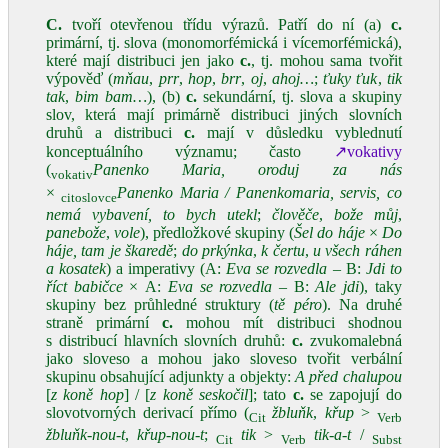
C.
tvoří otevřenou třídu výrazů. Patří do ní (a)
c.
primární, tj. slova (monomorfémická i vícemorfémická),
které mají distribuci jen jako
c.
, tj. mohou sama tvořit
výpověď (
mňau
,
prr
,
hop
,
brr
,
oj
,
ahoj…
;
ťuky ťuk
,
tik
tak
,
bim bam…
), (b)
c.
sekundární, tj. slova a skupiny
slov, která mají primárně distribuci jiných slovních
druhů a distribuci
c.
mají v důsledku vyblednutí
konceptuálního významu; často
↗vokativy
(
Panenko Maria, oroduj za nás
vokativ
×
Panenko Maria /
Panenkomaria, servis, co
citoslovce
nemá vybavení, to bych utekl
;
člověče
,
bože můj
,
panebože
,
vole
), předložkové skupiny (
Šel do háje
×
Do
háje, tam je škaredě
;
do prkýnka
,
k čertu
,
u všech ráhen
a kosatek
) a imperativy (A:
Eva se rozvedla
– B:
Jdi to
říct babičce
× A:
Eva se rozvedla
– B:
Ale jdi
), taky
skupiny bez průhledné struktury (
tě péro
). Na druhé
straně primární
c.
mohou mít distribuci shodnou
s distribucí hlavních slovních druhů:
c.
zvukomalebná
jako sloveso a mohou jako sloveso tvořit verbální
skupinu obsahující adjunkty a objekty:
A před chalupou
[
z koně
hop
] / [
z koně seskočil
]; tato
c.
se zapojují do
slovotvorných derivací přímo (
žbluňk
,
křup
>
Cit
Verb
žbluňk‑nou‑t
,
křup‑nou-t
;
tik
>
tik‑a‑t
/
Cit
Verb
Subst