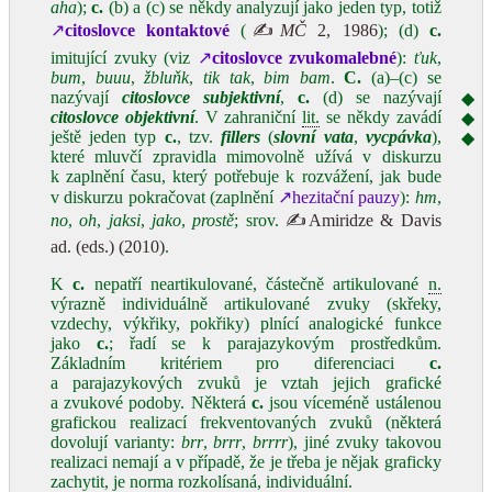
aha
);
c.
(b) a (c) se někdy analyzují jako jeden typ, totiž
↗
citoslovce
kontaktové
(
✍
MČ
2, 1986
); (d)
c.
imitující zvuky (viz
↗
citoslovce
zvukomalebné
):
ťuk
,
bum
,
buuu
,
žbluňk
,
tik tak
,
bim bam
.
C.
(a)–(c) se
nazývají
citoslovce subjektivní
,
c.
(d) se nazývají
◆
citoslovce objektivní
. V zahraniční
lit.
se někdy zavádí
◆
ještě jeden typ
c.
, tzv.
fillers
(
slovní vata
,
vycpávka
),
◆
které mluvčí zpravidla mimovolně užívá v diskurzu
k zaplnění času, který potřebuje k rozvážení, jak bude
v diskurzu pokračovat (zaplnění
↗hezitační pauzy
):
hm
,
no
,
oh
,
jaksi
,
jako
,
prostě
; srov.
✍Amiridze & Davis
ad. (eds.) (2010)
.
K
c.
nepatří neartikulované, částečně artikulované
n.
výrazně individuálně artikulované zvuky (skřeky,
vzdechy, výkřiky, pokřiky) plnící analogické funkce
jako
c.
; řadí se k parajazykovým prostředkům.
Základním kritériem pro diferenciaci
c.
a parajazykových zvuků je vztah jejich grafické
a zvukové podoby. Některá
c.
jsou víceméně ustálenou
grafickou realizací frekventovaných zvuků (některá
dovolují varianty:
brr
,
brrr
,
brrrr
), jiné zvuky takovou
realizaci nemají a v případě, že je třeba je nějak graficky
zachytit, je norma rozkolísaná, individuální.