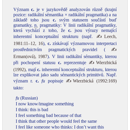
Význam
c.
je v jazykovědě analyzován různě (krajní
pozice: radikální sémantika × radikální pragmatika) a na
základě toho jsou
c.
svým statusem součástí buď
gramatiky,
n.
pragmatiky: V linii radikální pragmatiky,
která vychází z toho, že
c.
jsou výrazy nemající
inherentní konceptuální strukturu (např.
✍Leech,
1981:11–12, 16
),
c.
získávají významovou interpretaci
prostřednictvím pragmatických pravidel (
✍
Erman(ová), 1987
). V linii radikální sémantiky, kterou
při pochopení statusu
c.
reprezentuje
✍Wierzbická
(1992)
, mají
c.
inherentní konceptuální strukturu, kterou
lze explikovat jako sadu sémantických primitivů. Např.
význam r.
c.
fu
popisuje
✍Wierzbická (1992:169)
takto:
fu
(Russian)
I now know/imagine something
I think: this is bad
I feel something bad because of that
I think that other people would feel the same
I feel like someone who thinks: I don’t want this