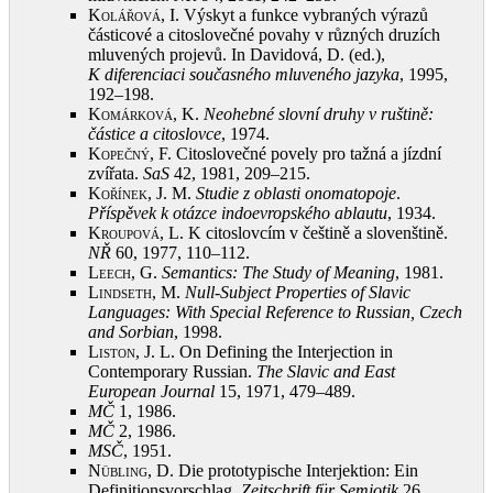
Kolářová, I.
Výskyt a funkce vybraných výrazů
částicové a citoslovečné povahy v různých druzích
mluvených projevů. In Davidová, D. (ed.),
K diferenciaci současného mluveného jazyka
, 1995,
192–198
.
Komárková, K.
Neohebné slovní druhy v ruštině:
částice a citoslovce
, 1974
.
Kopečný, F.
Citoslovečné povely pro tažná a jízdní
zvířata.
SaS
42, 1981, 209–215
.
Kořínek, J.
M.
Studie z oblasti onomatopoje
.
Příspěvek k otázce indoevropského ablautu
, 1934
.
Kroupová, L.
K citoslovcím v češtině a slovenštině.
NŘ
60, 1977, 110–112
.
Leech, G.
Semantics: The Study of Meaning
, 1981
.
Lindseth, M.
Null-Subject Properties of Slavic
Languages: With Special Reference to Russian, Czech
and Sorbian
, 1998
.
Liston, J.
L. On Defining the Interjection in
Contemporary Russian.
The Slavic and East
European Journal
15, 1971, 479–489
.
MČ
1, 1986
.
MČ
2, 1986
.
MSČ
, 1951
.
Nübling, D.
Die prototypische Interjektion: Ein
Definitionsvorschlag.
Zeitschrift für Semiotik
26,