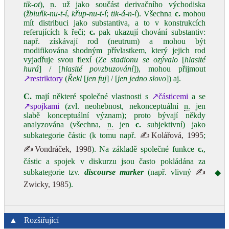
tik‑ot
),
n.
už jako součást derivačního východiska
(
žbluňk‑nu‑t‑í
,
křup‑nu‑t‑í
;
tik‑á‑n‑í
). Všechna
c.
mohou
mít distribuci jako substantiva, a to v konstrukcích
referujících k řeči;
c.
pak ukazují chování substantiv:
např. získávají rod (neutrum) a mohou být
modifikována shodným přívlastkem, který jejich rod
vyjadřuje svou flexí (
Ze stadionu se ozývalo
[
hlasité
hurá
] / [
hlasité povzbuzování
]), mohou přijmout
↗restriktory
(
Řekl
[
jen
fuj
] / [
jen jedno slovo
]) aj.
C.
mají některé společné vlastnosti s
↗částicemi
a se
↗spojkami
(zvl. neohebnost, nekonceptuální
n.
jen
slabě konceptuální význam); proto bývají někdy
analyzována (všechna,
n.
jen
c.
subjektivní) jako
subkategorie částic (k tomu např.
✍Kolářová, 1995
;
✍Vondráček, 1998
). Na základě společné funkce
c.
,
částic a spojek v diskurzu jsou často pokládána za
subkategorie tzv.
discourse marker
(např. vlivný
✍
◆
Zwicky, 1985
).
▲
Rozšiřující