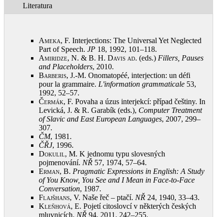
Literatura
Ameka, F.
Interjections: The Universal Yet Neglected
Part of Speech.
JP
18, 1992, 101–118
.
Amiridze, N. & B. H. Davis ad
. (eds.)
Fillers, Pauses
and Placeholders
, 2010
.
Barberis, J.-M.
Onomatopéé, interjection: un défi
pour la grammaire.
L'information grammaticale
53,
1992, 52–57
.
Čermák, F.
Povaha a úzus interjekcí: případ češtiny. In
Levická, J. & R. Garabík (eds.),
Computer Treatment
of Slavic and East European Languages
, 2007, 299–
307
.
ČM
, 1981
.
ČŘJ
, 1996
.
Dokulil, M.
K jednomu typu slovesných
pojmenování.
NŘ
57, 1974, 57–64
.
Erman, B.
Pragmatic Expressions in English: A Study
of You Know, You See
and I Mean in Face-to-Face
Conversation
, 1987
.
Flajšhans, V.
Naše řeč – ptačí.
NŘ
24, 1940, 33–43
.
Kleňhová, E.
Pojetí citoslovcí v některých českých
mluvnicích.
NŘ
94, 2011, 242–255
.