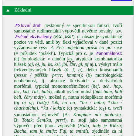
▲
Základní
↗Slovní druh
nesklonný se specifickou funkcí; tvoří
samostatné rudimentální výpovědi nevětné povahy, tzv.
↗větné ekvivalenty
(
Kšá, kšá!
),
n.
obsazuje syntaktické
pozice ve větě, aniž by flexí vyjadřoval v dané pozici
vyžadované rysy:
A Petr najednou prásk ho po ruce
(= přísudek ‘práskl’). Typická pro
c.
je
↗anomálnost
:
(a) fonologická: v daném
jaz.
atypická kombinatorika
hlásek (
aj
,
oj
,
ju
,
ks
,
ksl
,
jbl
,
žbr
,
gl
,
pf
aj.), výskyt málo
frekventovaných hlásek (
ó
,
f
,
g
), délka konsonantů
(
psssst / pšššššt
,
prrrr
,
hmmm
); (b) morfologická:
neohebnost, tj. absence flexivních a derivačních
morfémů, typická monomorfémičnost (
hej
,
ach
,
hop
,
brr
,
kuk
,
ťuk
,
haló
), nikoli ovšem nutná (
bim bam
,
halí
belí
,
čáry máry
), možná
n.
nutná reduplikace morfémů
(
oj oj oj
;
ťuk(y) ťuk
;
no no
;
*bu / bubu
; *
cha /
chacha(cha)
, *
ku / kuku
); (c) syntaktická: (c
)
c.
tvoří
1
samostatnou výpověď (A:
Koupíme mu motorku
.
B:
Totak
;
Šemíku, prrr!
),
n.
stojí jako samostatná
výpověď před jinou výpovědí (
Halo, tady je Klára
;
Bacha, tam je zmije
;
Fuj, ta smrdí
), ojediněle za ní