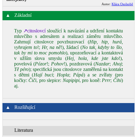
Autor:
Klára Osolsobě
▲
Základní
Typ
↗citoslovcí
sloužící k navázání a udržení kontaktu
mluvčího s adresátem a realizaci záměru mluvčího.
Zahrnují citoslovce povzbuzovací (
Hip, hip, hurá,
vyhrajem to
!;
Hr, na ně
!), žádací (
No tak, kdyby to šlo,
tak by mi to moc pomohlo
), upozorňovací a kontaktová
v užším slova smyslu (
Hej, hola, kde jste kdo
!),
povelová (
Pózor
!;
Pohov
!), pozdravová (
Nazdar
;
Ahoj
;
Tě péro
); specifická jsou citoslovce zaměřená na kontakt
s dětmi (
Hají buci
;
Hopla
;
Pápá
) a se zvířaty (pro
kočky:
Čiči
, pro slepice:
Napipipi
, pro koně:
Prrr
;
Čihi
)
aj.
▲
Rozšiřující
Literatura