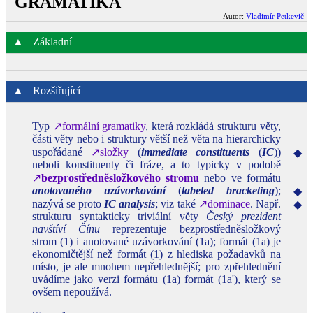
GRAMATIKA
Autor:
Vladimír Petkevič
▲
Základní
▲
Rozšiřující
Typ
↗formální gramatiky
, která rozkládá strukturu věty,
části věty nebo i struktury větší než věta na hierarchicky
uspořádané
↗složky
(
immediate constituents
(
IC
))
◆
neboli konstituenty či fráze, a to typicky v podobě
↗
bezprostředněsložkového stromu
nebo ve formátu
anotovaného uzávorkování
(
labeled bracketing
);
◆
nazývá se proto
IC analysis
; viz také
↗dominace
. Např.
◆
strukturu syntakticky triviální věty
Český prezident
navštíví Čínu
reprezentuje bezprostředněsložkový
strom (1) i anotované uzávorkování (1a); formát (1a) je
ekonomičtější než formát (1) z hlediska požadavků na
místo, je ale mnohem nepřehlednější; pro zpřehlednění
uvádíme jako verzi formátu (1a) formát (1a'), který se
ovšem nepoužívá.