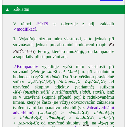
▲
Základní
V rámci
↗OTS
se odvozuje z
adj.
základů
↗modifikací
.
1.
Vyjadřuje různou míru vlastnosti, a to jednak při
srovnávání, jednak pro absolutní hodnocení (např.
✍
PMČ
, 1995
). Formy, které to umožňují, jsou komparativ
a superlativ při stupňování adj.
↗Komparativ
vyjadřuje vyšší míru vlastnosti při
srovnání (
Petr je starší než Mirek
)
n.
při absolutním
hodnocení (
vyšší úředník
). Tvoří se většinou pravidelně
sufixy
‑ej‑š
(
‑í
)
/‑ěj‑š
(
‑í
) (
dokonalejší
,
úspěšnější
); od
uzavřené skupiny adjektiv (variantně) sufixem
‑š
(
‑í
) (
pustší/pustější
,
hustší/hustější
,
slabší
,
starší
), jenž
se v uzavřené skupině případů pojí k redukovanému
kmeni, který je často (ne vždy) odvozovacím základem
tvoření tvarů komparativu adverbií (viz
↗deadverbiální
adverbium
) (
slad‑k
(
‑ý
)
> slad‑
k
‑š
(
‑í
),
hlub‑ok
(
‑ý
)
> hlub‑
ok
‑š
(
‑í
),
dlou‑h
(
‑ý
)
> del‑
h
‑š
(
‑í
),
zad‑n
(
‑í
)
> zaz‑
n
‑š
(
‑í
)); od uzavřené skupiny
adj.
na
‑k
(
‑ý
) se