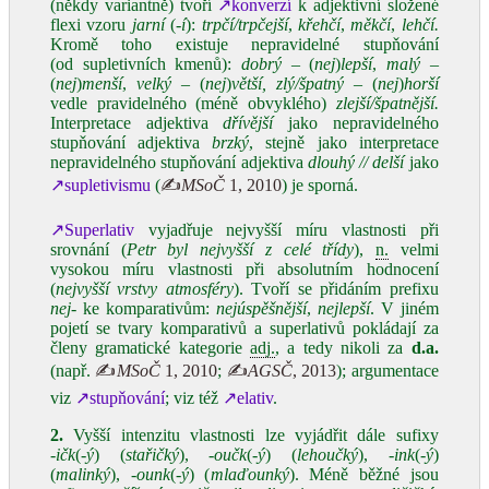
(někdy variantně) tvoří
↗konverzí
k adjektivní složené
flexi vzoru
jarní
(
‑í
):
trpčí/trpčejší
,
křehčí
,
měkčí
,
lehčí
.
Kromě toho existuje nepravidelné stupňování
(od supletivních kmenů):
dobrý –
(
nej
)
lepší
,
malý –
(
nej
)
menší
,
velký –
(
nej
)
větší, zlý/špatný –
(
nej
)
horší
vedle pravidelného (méně obvyklého)
zlejší/špatnější.
Interpretace adjektiva
dřívější
jako nepravidelného
stupňování adjektiva
brzký
, stejně jako interpretace
nepravidelného stupňování adjektiva
dlouhý // delší
jako
↗supletivismu
(
✍
MSoČ
1, 2010
) je sporná.
↗Superlativ
vyjadřuje nejvyšší míru vlastnosti při
srovnání (
Petr byl nejvyšší z celé třídy
),
n.
velmi
vysokou míru vlastnosti při absolutním hodnocení
(
nejvyšší vrstvy atmosféry
). Tvoří se přidáním prefixu
nej‑
ke komparativům:
nejúspěšnější
,
nejlepší
. V jiném
pojetí se tvary komparativů a superlativů pokládají za
členy gramatické kategorie
adj.
, a tedy nikoli za
d.a.
(např.
✍
MSoČ
1, 2010
;
✍
AGSČ
, 2013
); argumentace
viz
↗stupňování
; viz též
↗elativ
.
2.
Vyšší intenzitu vlastnosti lze vyjádřit dále sufixy
‑ičk
(
‑ý
) (
stařičký
),
‑oučk
(
‑ý
) (
lehoučký
),
‑ink
(
‑ý
)
(
malinký
),
‑ounk
(‑
ý
) (
mlaďounký
). Méně běžné jsou