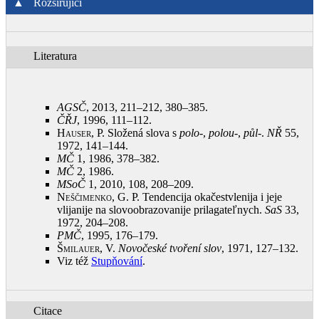
▲
Rozšiřující
Literatura
AGSČ
, 2013, 211–212, 380–385
.
ČŘJ
, 1996, 111–112
.
Hauser, P.
Složená slova s
polo‑
,
polou‑
,
půl‑
.
NŘ
55,
1972, 141–144
.
MČ
1, 1986, 378–382
.
MČ
2, 1986
.
MSoČ
1, 2010, 108, 208–209
.
Neščimenko, G.
P. Tendencija okačestvlenija i jeje
vlijanije na slovoobrazovanije prilagateľnych.
SaS
33,
1972, 204–208
.
PMČ
, 1995, 176–179
.
Šmilauer, V.
Novočeské tvoření slov
, 1971, 127–132
.
Viz též
Stupňování
.
Citace