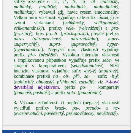
sufixy rozšířené o
‑ič‑
,
‑il‑
,
‑li‑
,
‑in‑
,
‑at‑
:
maličičký
,
malilinký
,
maliličký
,
maloulinký
,
maloulinkatý,
malilinkatý
; vybavují
adj.
navíc rysem emocionality.
Velkou míru vlastnosti vyjadřuje dále sufix
‑ánsk
(
‑ý
) se
svými variantami (
velikánský
,
velikanánský
,
velikananánský
), prefixy
vele‑
(
velevážený
) a
pra‑
(
prastarý
), hov.
prach‑
(
prachsprostý
), přejaté prefixy
ultra‑
(
ultrapravicový
,
ultraradikální
),
super‑
(
superrychlý
),
supra‑
(
supravodivý
),
hyper‑
(
hypermoderní
)
.
Nejvyšší míru vlastnosti vyjadřuje
prefix
pře‑
(
přetěžký
). Vysokou intenzitu vlastností
s implikovanou přípustkou vyjadřuje prefix
sebe‑
ve
spojení s komparativem (
sebedokonalejší
). Nižší
intenzitu vlastnosti vyjadřuje sufix
‑av
(
‑ý
) (
modravý
),
kombinace prefixů
na‑
,
ob‑
,
při‑
,
za‑
+ sufix
‑l
(
‑ý
)
(
nahluchlý
,
obtloustlý, přihlouplý
,
zarudlý
); viz
↗‑
l‑
ové
deverbální adjektivum
, prefix
po‑
+ komparativ
(
pomenší
,
poslabší
) a prefix
polo‑
(
poloúřední
).
3.
Význam zdánlivosti či popření (negace) vlastnosti
vyjadřují prefixy
kvazi‑
,
pa‑
,
pseudo‑
a
ne‑
(
kvazirevoluční
,
pavědecký
,
pseudovědecký
,
nevědecký
).