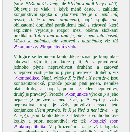
(srov.
Přišli muži i ženy
, ale
Přednost mají ženy a děti
).
Objevuje se však, i když méně často, i základní
konjunktivní spojka
a
(
Bankovnictví je a není můj
resort
;
To je a není argument
), popř. spojka
ale
,
obligatorně doplněná partikulemi
také
,
i, zároveň
, která
explicitně vyjadřuje rozpor mezi oběma složkami
predikátu:
Tak o tom možná je, ale i není tato báseň
;
Město se změnilo
,
ale
zároveň i nezměnilo
; viz též
↗konjunkce
,
↗kopulativní vztah
.
V logice se termínem kontradikce označuje konjunkce
takových výroků, pro které platí, že z pravdivosti
jednoho plyne nepravdivost druhého a zároveň
z nepravdivosti jednoho plyne pravdivost druhého; viz
↗kontradikce
. Např. výroky
X je živé
a
X není živé
jsou
kontradiktorické, protože pokud platí jeden, nemůže
platit druhý, a naopak, pokud je jeden nepravdivý,
druhý je pravdivý. Protože
↗konjunkce
výroku
p
a jeho
negace (
X je živé a není živé; p
Ʌ
¬p
) je vždy
nepravdivá, resp. je vždy pravdivá negace této
konjunkce (
Není pravda, že X je živé a není živé
; ¬ (
p
Ʌ ¬
p
)), jsou kontradikce z hlediska dvouhodnotové
logiky a priori nepravdivé; viz též
↗logický spor
,
↗inkompatibilita
. V přirozeném
jaz.
je však logický
spor obsažený v
k.v.
pouze zdánlivý, a ačkoli