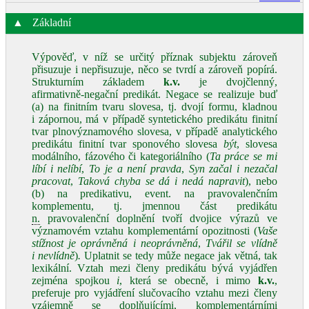
▲
Základní
Výpověď, v níž se určitý příznak subjektu zároveň
přisuzuje i nepřisuzuje, něco se tvrdí a zároveň popírá.
Strukturním základem
k.v.
je dvojčlenný,
afirmativně‑negační predikát. Negace se realizuje buď
(a) na finitním tvaru slovesa, tj. dvojí formu, kladnou
i zápornou, má v případě syntetického predikátu finitní
tvar plnovýznamového slovesa, v případě analytického
predikátu finitní tvar sponového slovesa
být
, slovesa
modálního, fázového či kategoriálního (
Ta práce se mi
líbí i nelíbí
,
To je a není pravda
,
Syn začal i nezačal
pracovat
,
Taková chyba se dá i nedá napravit
), nebo
(b) na predikativu, event. na pravovalenčním
komplementu, tj. jmennou část predikátu
n.
pravovalenční doplnění tvoří dvojice výrazů ve
významovém vztahu komplementární opozitnosti (
Vaše
stížnost je oprávněná i neoprávněná
,
Tvářil se vlídně
i nevlídně
)
.
Uplatnit se tedy může negace jak větná, tak
lexikální. Vztah mezi členy predikátu bývá vyjádřen
zejména spojkou
i
, která se obecně, i mimo
k.v.
,
preferuje pro vyjádření slučovacího vztahu mezi členy
vzájemně se doplňujícími, komplementárními