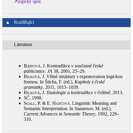
↗logický spor
.
▲
Rozšiřující
Literatura
Bártová, J.
Kontradikce v současné české
publicistice.
JA
38, 2001, 25–29
.
Bílková, J.
Větné struktury s exponovanou logickou
formou. In Štícha, F. (ed.),
Kapitoly z české
gramatiky
, 2011, 1013–1039
.
Bílková, J.
Tautologie a kontradikce v češtině
, 2013
.
SČ
, 1998
.
Sgall, P. & E. Hajičová
. Linguistic Meaning and
Semantic Interpretation. In Stamenov, M. (ed.),
Current Advances in Semantic Theory
, 1992, 229–
310
.