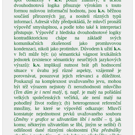
dvouhodnotová logika přisuzuje výrokům s touto
formou nulovou informační hodnotu, jsou
k.v.
běžnou
součástí přirozených
jaz.
a nositeli různých typů
informací. Adresát vždy předpokládá, že mluvčí pronáší
výpověď smysluplnou, a podle toho také k interpretaci
přistupuje. Výpověď z hlediska dvouhodnotové logiky
kontradiktorickou chápe na základě svých
komunikačních zkušeností jako promluvovou
kondenzaci, nikoli jako protimluv. Důvodem k užití
k.v.
v řeči může být: (a) sémantická vágnost lexikálních
jednotek (existence sémanticky neurčitých jazykových
výrazů):
k.v.
implikují nutnost brát při hodnocení
situace v úvahu její různé aspekty, vzájemně je
porovnávat, posuzovat jejich relevanci a důležitost.
Poukazují na komplexnost uvažovaného jevu, mohou
být též výrazem nejistoty či nerozhodnosti mluvčího
(
Ten dům je i není malý
, tj. např. je malý na pořádání
velkých společenských večírků, ale není malý na
pohodlný život rodiny); (b) heterogennost referenční
množiny, ke které se výpovědí odkazuje: Mluvčí
konstatuje nejednotnost prvků uvažovaného souboru
(
Změny v grafice se uživatelům líbí i nelíbí
– tj. jak
komu; některým uživatelům se líbí, jiným se nelíbí) či
odlišnosti dané různými okolnostmi (
Na
přednášky