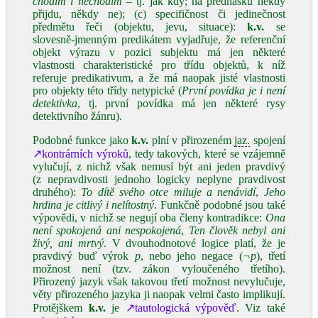
chodím i nechodím
– tj. jak kdy; na přednášku někdy
přijdu, někdy ne); (c) specifičnost či jedinečnost
předmětu řeči (objektu, jevu, situace):
k.v.
se
slovesně‑jmenným predikátem vyjadřuje, že referenční
objekt výrazu v pozici subjektu má jen některé
vlastnosti charakteristické pro třídu objektů, k níž
referuje predikativum, a že má naopak jisté vlastnosti
pro objekty této třídy netypické (
První povídka je i není
detektivka
, tj. první povídka má jen některé rysy
detektivního žánru).
Podobné funkce jako
k.v.
plní v přirozeném
jaz.
spojení
↗kontrárních výroků
, tedy takových, které se vzájemně
vylučují, z nichž však nemusí být ani jeden pravdivý
(z nepravdivosti jednoho logicky neplyne pravdivost
druhého):
To dítě svého otce miluje a nenávidí
,
Jeho
hrdina je citlivý i nelítostný
. Funkčně podobné jsou také
výpovědi, v nichž se negují oba členy kontradikce:
Ona
není spokojená ani nespokojená
,
Ten člověk nebyl ani
živý, ani mrtvý
. V dvouhodnotové logice platí, že je
pravdivý buď výrok
p
, nebo jeho negace (
¬p
), třetí
možnost není (tzv. zákon vyloučeného třetího).
Přirozený jazyk však takovou třetí možnost nevylučuje,
věty přirozeného jazyka ji naopak velmi často implikují.
Protějškem
k.v.
je
↗tautologická výpověď
. Viz také