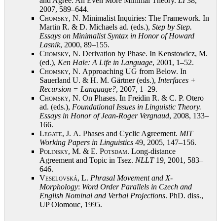
and Agree: An Even More Minimal Theory.
LI
38,
2007, 589–644
.
Chomsky, N.
Minimalist Inquiries: The Framework. In
Martin R. & D. Michaels ad. (eds.),
Step by Step.
Essays on Minimalist Syntax in Honor of Howard
Lasnik
, 2000, 89–155
.
Chomsky, N.
Derivation by Phase. In Kenstowicz, M.
(ed.),
Ken Hale: A Life in Language
, 2001, 1–52
.
Chomsky, N.
Approaching UG from Below. In
Sauerland U. & H. M. Gärtner (eds.),
Interfaces +
Recursion = Language?
, 2007, 1–29
.
Chomsky, N.
On Phases. In Freidin R. & C. P. Otero
ad. (eds.),
Foundational Issues in Linguistic Theory.
Essays in Honor of Jean-Roger Vergnaud
, 2008, 133–
166
.
Legate, J.
A. Phases and Cyclic Agreement.
MIT
Working Papers in Linguistics
49, 2005, 147–156
.
Polinsky, M. & E. Potsdam
. Long-distance
Agreement and Topic in Tsez.
NLLT
19, 2001, 583–
646
.
Veselovská, L.
Phrasal Movement and X-
Morphology
:
Word Order Parallels in Czech and
English Nominal and Verbal Projections
. PhD. diss.,
UP Olomouc, 1995
.