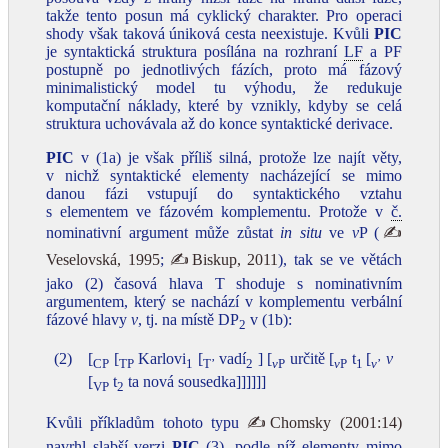
takže tento posun má cyklický charakter. Pro operaci
shody však taková úniková cesta neexistuje. Kvůli
PIC
je syntaktická struktura posílána na rozhraní
LF
a PF
postupně po jednotlivých fázích, proto má fázový
minimalistický model tu výhodu, že redukuje
komputační náklady, které by vznikly, kdyby se celá
struktura uchovávala až do konce syntaktické derivace.
PIC
v (1a) je však příliš silná, protože lze najít věty,
v nichž syntaktické elementy nacházející se mimo
danou fázi vstupují do syntaktického vztahu
s elementem ve fázovém komplementu. Protože v
č.
nominativní argument může zůstat
in situ
ve
v
P (
✍
Veselovská, 1995
;
✍Biskup, 2011
), tak se ve větách
jako (2) časová hlava T shoduje s nominativním
argumentem, který se nachází v komplementu verbální
fázové hlavy
v
, tj. na místě DP
v (1b):
2
(2)
[
[
Karlovi
[
vadí
] [
určitě [
t
[
v
CP
TP
1
T’
2
v
P
v
P
1
v
’
[
t
ta nová sousedka]]]]]]
VP
2
Kvůli příkladům tohoto typu
✍Chomsky (2001:14)
navrhl slabší verzi
PIC
(3), podle níž elementy mimo