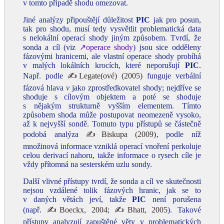
v tomto případě shodu omezovat.
Jiné analýzy připouštějí důležitost
PIC
jak pro posun,
tak pro shodu, musí tedy vysvětlit problematická data
s nelokální operací shody jiným způsobem. Tvrdí, že
sonda a cíl (viz
↗operace shody
) jsou sice odděleny
fázovými hranicemi, ale vlastní operace shody probíhá
v malých lokálních krocích, které neporušují
PIC
.
Např. podle
✍Legate(ové) (2005)
funguje verbální
fázová hlava
v
jako zprostředkovatel shody; nejdříve se
shoduje s cílovým objektem a poté se shoduje
s nějakým strukturně vyšším elementem. Tímto
způsobem shoda může postupovat neomezeně vysoko,
až k nejvyšší sondě. Tomuto typu přístupů se částečně
podobá analýza
✍Biskupa (2009)
, podle níž
množinová informace vzniklá operací vnoření perkoluje
celou derivací nahoru, takže informace o rysech cíle je
vždy přítomná na sesterském uzlu sondy.
Další vlivné přístupy tvrdí, že sonda a cíl ve skutečnosti
nejsou vzdálené tolik fázových hranic, jak se to
v daných větách jeví, takže
PIC
není porušena
(např.
✍Boeckx, 2004
;
✍Bhatt, 2005
). Takové
přístupy analyzují zapuštěné věty v problematických