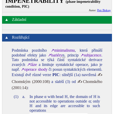
IMPENETRABILITY
(phase impenetrability
condition, PIC)
Autor:
Petr Biskup
▲
Základní
▲
Rozšiřující
Podmínka pozdního
↗minimalismu
, která přináší
podobné efekty jako
↗bariéry
n.
princip
↗subjacence
.
Tato podmínka se týká částí syntaktické derivace
zvaných
↗fáze
a limituje syntaktické operace, jako je
např.
↗operace shody
či posun syntaktických elementů.
Existují dvě různé verze
PIC
: silnější (1a) navržená
✍
Chomským (2000:108)
a slabší (3) od
✍Chomského
(2001:14)
:
(1)
a.
In phase α with head H, the domain of H is
not accessible to operations outside α; only
H and its edge are accessible to such
operations