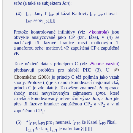
sebe
(a také se subjektem
Jan
):
(4)
[
Jan
T [
přikázal Karlovi
[
[
citovat
CP
1
v
P
2
CP
v
P
[
sebe
]]]]]
VP
1, 2
Protože kontrolované infinitivy (viz
↗kontrola
) jsou
obvykle analyzované jako CP (tzn. fáze), v (4) se
nacházejí tři fázové hranice mezi maticovým T
a anaforou
sebe
: maticová
v
P, zapuštěná CP a zapuštěná
v
P.
Také některá data s principem C (viz
↗teorie vázání
)
představují problém pro slabší
PIC
(3). U
✍
Chomského (2008)
je princip C též pojímán jako vztah
shody. Protože (5) je s danou koindexací negramatická,
princip C je zde platný. To ovšem znamená, že operace
shody mezi nevysloveným zájmenem (
pro
), které
c‑ovládá koindexovaný referenční výraz
Jan
, a
Jan
jde
přes tři fázové hranice: zapuštěnou CP
a
v
P
a v ní
2
2
zapuštěnou CP
:
1
(5)
*[
[
pro
neunesl, [
že Karel [
říkal,
CP3
v
P3
1
CP2
v
P2
[
že Jan
[
je nafoukaný]]]]]]
CP1
1
v
P1