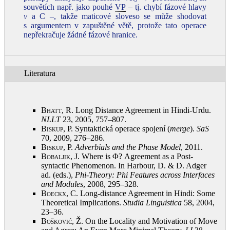
souvětích např. jako pouhé
VP
– tj. chybí fázové hlavy
v
a C –, takže maticové sloveso se může shodovat
s argumentem v zapuštěné větě, protože tato operace
nepřekračuje žádné fázové hranice.
Literatura
Bhatt, R.
Long Distance Agreement in Hindi-Urdu.
NLLT
23, 2005, 757–807
.
Biskup, P.
Syntaktická operace spojení (
merge
).
SaS
70, 2009, 276–286
.
Biskup, P.
Adverbials and the Phase Model
, 2011
.
Bobaljik, J.
Where is Φ? Agreement as a Post-
syntactic Phenomenon. In Harbour, D. & D. Adger
ad. (eds.),
Phi-Theory: Phi Features across Interfaces
and Modules
, 2008, 295–328
.
Boeckx, C.
Long-distance Agreement in Hindi: Some
Theoretical Implications.
Studia Linguistica
58, 2004,
23–36
.
Bošković, Ž.
On the Locality and Motivation of Move