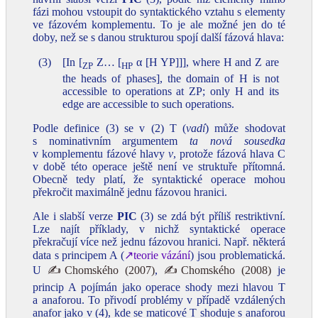
fázi mohou vstoupit do syntaktického vztahu s elementy
ve fázovém komplementu. To je ale možné jen do té
doby, než se s danou strukturou spojí další fázová hlava:
(3)
[In [
Z… [
α [H YP]]], where H and Z are
ZP
HP
the heads of phases], the domain of H is not
accessible to operations at ZP; only H and its
edge are accessible to such operations.
Podle definice (3) se v (2) T (
vadí
) může shodovat
s nominativním argumentem
ta nová sousedka
v komplementu fázové hlavy
v
, protože fázová hlava C
v době této operace ještě není ve struktuře přítomná.
Obecně tedy platí, že syntaktické operace mohou
překročit maximálně jednu fázovou hranici.
Ale i slabší verze
PIC
(3) se zdá být příliš restriktivní.
Lze najít příklady, v nichž syntaktické operace
překračují více než jednu fázovou hranici. Např. některá
data s principem A (
↗teorie vázání
) jsou problematická.
U
✍Chomského (2007)
,
✍Chomského (2008)
je
princip A pojímán jako operace shody mezi hlavou T
a anaforou. To přivodí problémy v případě vzdálených
anafor jako v (4), kde se maticové T shoduje s anaforou