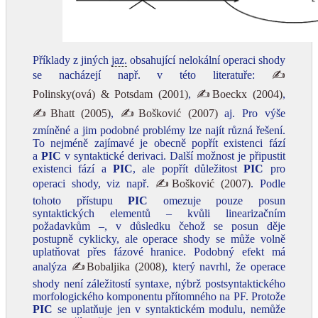
Příklady z jiných
jaz.
obsahující nelokální operaci shody
se nacházejí např. v této literatuře:
✍
Polinsky(ová) & Potsdam (2001)
,
✍Boeckx (2004)
,
✍Bhatt (2005)
,
✍Bošković (2007)
aj. Pro výše
zmíněné a jim podobné problémy lze najít různá řešení.
To nejméně zajímavé je obecně popřít existenci fází
a
PIC
v syntaktické derivaci. Další možnost je připustit
existenci fází a
PIC
, ale popřít důležitost
PIC
pro
operaci shody, viz např.
✍Bošković (2007)
. Podle
tohoto přístupu
PIC
omezuje pouze posun
syntaktických elementů – kvůli linearizačním
požadavkům –, v důsledku čehož se posun děje
postupně cyklicky, ale operace shody se může volně
uplatňovat přes fázové hranice. Podobný efekt má
analýza
✍Bobaljika (2008)
, který navrhl, že operace
shody není záležitostí syntaxe, nýbrž postsyntaktického
morfologického komponentu přítomného na PF. Protože
PIC
se uplatňuje jen v syntaktickém modulu, nemůže