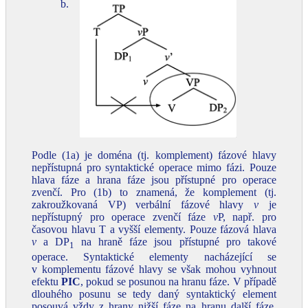
b.
Podle (1a) je doména (tj. komplement) fázové hlavy
nepřístupná pro syntaktické operace mimo fázi. Pouze
hlava fáze a hrana fáze jsou přístupné pro operace
zvenčí. Pro (1b) to znamená, že komplement (tj.
zakroužkovaná VP) verbální fázové hlavy
v
je
nepřístupný pro operace zvenčí fáze
v
P, např. pro
časovou hlavu T a vyšší elementy. Pouze fázová hlava
v
a DP
na hraně fáze jsou přístupné pro takové
1
operace. Syntaktické elementy nacházející se
v komplementu fázové hlavy se však mohou vyhnout
efektu
PIC
, pokud se posunou na hranu fáze. V případě
dlouhého posunu se tedy daný syntaktický element
posouvá vždy z hrany nižší fáze na hranu další fáze,