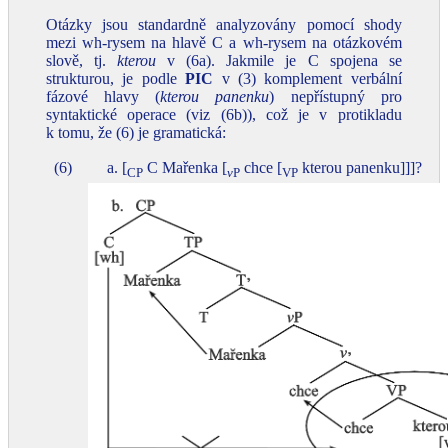
Otázky jsou standardně analyzovány pomocí shody
mezi wh‑rysem na hlavě C a wh‑rysem na otázkovém
slově, tj.
kterou
v (6a). Jakmile je C spojena se
strukturou, je podle
PIC
v (3) komplement verbální
fázové hlavy (
kterou panenku
) nepřístupný pro
syntaktické operace (viz (6b)), což je v protikladu
k tomu, že (6) je gramatická:
(6)
a. [
C Mařenka [
chce [
kterou panenku]]]?
CP
v
P
VP