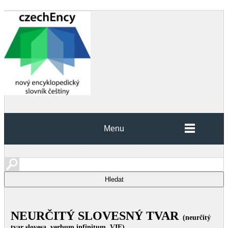
Menu
NEURČITÝ SLOVESNÝ TVAR
(neurčitý
tvar slovesa, verbum infinitum, VIF)