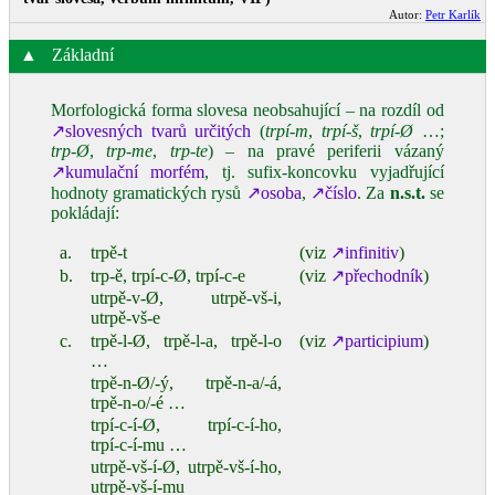
Autor:
Petr Karlík
▲
Základní
Morfologická forma slovesa neobsahující – na rozdíl od
↗slovesných tvarů určitých
(
trpí‑m
,
trpí‑š
,
trpí‑Ø
…;
trp‑Ø
,
trp‑me
,
trp‑te
) – na pravé periferii vázaný
↗kumulační morfém
, tj. sufix‑koncovku vyjadřující
hodnoty gramatických rysů
↗osoba
,
↗číslo
. Za
n.s.t.
se
pokládají:
a.
trpě‑t
(viz
↗infinitiv
)
b.
trp‑ě, trpí‑c‑Ø, trpí‑c‑e
(viz
↗přechodník
)
utrpě‑v‑Ø, utrpě‑vš‑i,
utrpě‑vš‑e
c.
trpě‑l‑Ø, trpě‑l‑a, trpě‑l‑o
(viz
↗participium
)
…
trpě‑n‑Ø/‑ý, trpě‑n‑a/‑á,
trpě‑n‑o/‑é …
trpí‑c‑í‑Ø, trpí‑c‑í‑ho,
trpí‑c‑í‑mu …
utrpě‑vš‑í‑Ø, utrpě‑vš‑í‑ho,
utrpě‑vš‑í‑mu