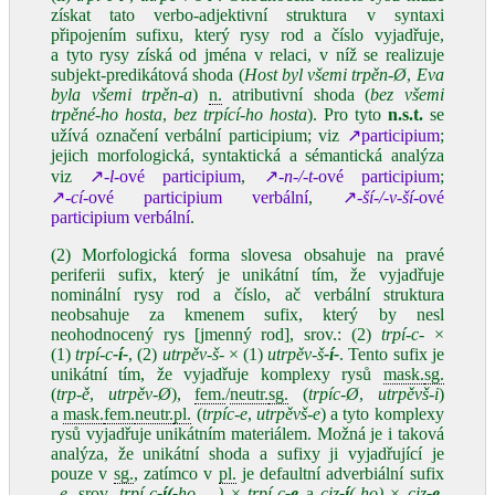
získat tato verbo-adjektivní struktura v syntaxi
připojením sufixu, který rysy rod a číslo vyjadřuje,
a tyto rysy získá od jména v relaci, v níž se realizuje
subjekt-predikátová shoda (
Host byl všemi trpěn‑Ø
,
Eva
byla všemi trpěn‑a
)
n.
atributivní shoda (
bez všemi
trpěné‑ho hosta
,
bez trpící‑ho hosta
). Pro tyto
n.s.t.
se
užívá označení verbální participium; viz
↗participium
;
jejich morfologická, syntaktická a sémantická analýza
viz
↗
‑l‑
ové participium
,
↗
‑n‑/‑t‑
ové participium
;
↗
‑cí‑
ové participium verbální
,
↗
‑ší‑/‑v‑ší‑
ové
participium verbální
.
(2) Morfologická forma slovesa obsahuje na pravé
periferii sufix, který je unikátní tím, že vyjadřuje
nominální rysy rod a číslo, ač verbální struktura
neobsahuje za kmenem sufix, který by nesl
neohodnocený rys [jmenný rod], srov.: (2)
trpí‑c‑
×
(1)
trpí‑c
‑í‑
, (2)
utrpěv‑š‑
× (1)
utrpěv‑š
‑í‑
. Tento sufix je
unikátní tím, že vyjadřuje komplexy rysů
mask.
sg.
(
trp‑ě
,
utrpěv‑Ø
),
fem.
/
neutr.
sg.
(
trpíc‑Ø
,
utrpěvš‑i
)
a
mask.
fem.
neutr.
pl.
(
trpíc‑e
,
utrpěvš‑e
) a tyto komplexy
rysů vyjadřuje unikátním materiálem. Možná je i taková
analýza, že unikátní shoda a sufixy ji vyjadřující je
pouze v
sg.
, zatímco v
pl.
je defaultní adverbiální sufix
–e
, srov.
trpí‑c
‑í(‑
ho …)
×
trpí‑c
‑e
a
ciz
‑í
(‑ho)
×
ciz
‑e
.