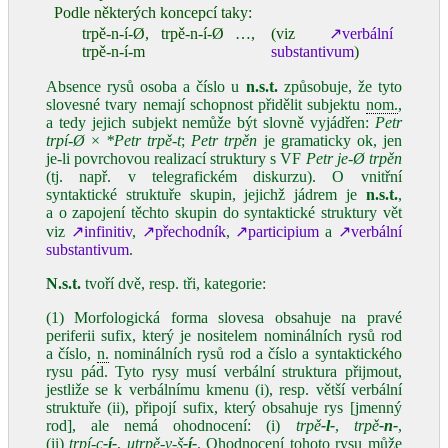
Podle některých koncepcí taky:
trpě‑n‑í‑Ø, trpě‑n‑í‑Ø …,
(viz
↗verbální
trpě‑n‑í‑m
substantivum
)
Absence rysů osoba a číslo u
n.s.t.
způsobuje, že tyto
slovesné tvary nemají schopnost přidělit subjektu
nom.
,
a tedy jejich subjekt nemůže být slovně vyjádřen:
Petr
trpí‑Ø
×
*Petr trpě‑t
;
Petr trpěn
je gramaticky ok, jen
je‑li povrchovou realizací struktury s VF
Petr je‑Ø trpěn
(tj. např. v telegrafickém diskurzu). O vnitřní
syntaktické struktuře skupin, jejichž jádrem je
n.s.t.
,
a o zapojení těchto skupin do syntaktické struktury vět
viz
↗infinitiv
,
↗přechodník
,
↗participium
a
↗verbální
substantivum
.
N.s.t.
tvoří dvě, resp. tři, kategorie:
(1) Morfologická forma slovesa obsahuje na pravé
periferii sufix, který je nositelem nominálních rysů rod
a číslo,
n.
nominálních rysů rod a číslo a syntaktického
rysu pád. Tyto rysy musí verbální struktura přijmout,
jestliže se k verbálnímu kmenu (i), resp. větší verbální
struktuře (ii), připojí sufix, který obsahuje rys [jmenný
rod], ale nemá ohodnocení: (i)
trpě
‑l‑
,
trpě
‑n‑
,
(ii)
trpí‑c
‑í‑
,
utrpě‑v‑š
‑í‑
. Ohodnocení tohoto rysu může