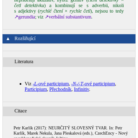
četl detektivku
) a kombinují se s adverbii, nikoli
s adjektivy (
rychlé čtení
×
rychle četl
), nejsou to tedy
↗gerundia
; viz
↗verbální substantivum
.
▲
Rozšiřující
Literatura
Viz
‑L‑
ové participium
,
‑N‑/‑T‑
ové participium
,
Participium
,
Přechodník
,
Infinitiv
.
Citace
Petr Karlík (2017): NEURČITÝ SLOVESNÝ TVAR. In: Petr
Karlík, Marek Nekula, Jana Pleskalová (eds.), CzechEncy - Nový