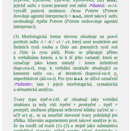
jejichž sufix s rysem jmenný rod mění
↗diatezi
:
‑n‑/‑t‑
vytváří pasivní strukturu:
čtena Petrem
(
Petrem
dovoluje agentní interpretaci) ×
n.s.t.
, které takový sufix
neobsahují:
trpěla Petrem
(
Petrem
nedovoluje agentní
interpretaci).
(3) Morfologická forma slovesa obsahuje na pravé
periferii sufix
‑t / ‑ti / ‑ci / ‑ct
, který není nositelem ani
finitních rysů osoba a číslo ani jmenných rysů rod
a číslo (a rysu pád). Proto se připojuje přímo
k verbálnímu kmeni, a to k té jeho variantě, která se
označuje jako kmen minulý / kmen infinitivní
(
kup‑ova‑t
), resp. k verbální struktuře obsahující za
kmenem sufix
‑va‑
, ať iterativní (
kupová‑va‑t
)
n.
imperfektivní (
dá‑va‑t
). Pro tyto
n.s.t.
se užívá označení
↗infinitiv
; tam i jejich morfologická, syntaktická
a sémantická analýza.
Tvary typu
trpě‑n‑í‑Ø
, ač obsahují taky verbální
strukturu (a tedy vid:
trpění
×
protrpění
–
trpěl
×
protrpěl
, možnost přijmout reflexivní klitiku (
učení se
–
učil se
) aj., se za neurčité slovesné tvary pokládají jen
zřídka. Hlavním argumentem proti takové analýze je to,
že na rozdíl od tvarů (1)–(3) a stejně jako substantiva
nepřidělují akuzativ, nýbrž genitiv (
čtení detektivky
×