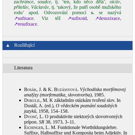
zachránce
,
soudce
, tj. ‘ten, kdo něco dělá’,
otcův
,
přítelův
,
Václavův
, tj. ‘takový, že patří osobě mužského
rodu’ apod. Odvozování pomocí
s.
se nazývá
↗sufixace
. Viz též
↗sufixoid
,
↗desuxixace
,
↗resufixace
.
▲
Rozšiřující
Literatura
Bosák, J. & K. Buzássyová
.
Východiska morfémovej
analýzy (morfematika, slovotvorba)
, 1985
.
Dokulil, M.
K základním otázkám tvoření slov. In
Dostál, A. (ed.),
O vědeckém poznání soudobých
jazyků
, 1958, 154–158
.
Dvonč, L.
O produktivite niektorých slovotvorných
prípon.
SR
38, 1973, 3–11
.
Eichinger, L.
M. Funktionale Wortbildungslehre.
Suffixe, Halbsuffixe und Komposita beim Adjektiv. In