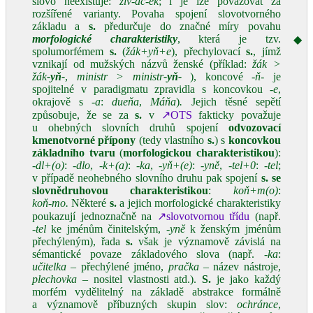
slovo neexistuje:
živ‑áč‑ek
; i je lze považovat za
rozšířené varianty. Povaha spojení slovotvorného
základu a
s.
předurčuje do značné míry povahu
morfologické charakteristiky
, která je tzv.
◆
spolumorfémem
s.
(
žák+yň+e
), přechylovací
s.
, jímž
vznikají od mužských názvů ženské (příklad:
žák >
žák
‑yň‑
,
ministr > ministr
‑yň‑
), koncové
‑ň‑
je
spojitelné v paradigmatu zpravidla s koncovkou
‑e
,
okrajově s ‑
a
:
dueňa
,
Máňa
)
.
Jejich těsné sepětí
způsobuje, že se za
s.
v
↗OTS
fakticky považuje
u ohebných slovních druhů spojení
odvozovací
kmenotvorné přípony
(tedy vlastního
s.
) s
koncovkou
základního tvaru
(
morfologickou charakteristikou
):
‑
dl+(o)
:
‑dlo
,
‑k+(a)
:
‑ka
,
‑yň+(e)
:
‑yně
,
‑tel+0
:
‑tel
;
v případě neohebného slovního druhu pak spojení
s.
se
slovnědruhovou charakteristikou
:
koň+m(o)
:
koň‑mo.
Některé
s.
a jejich morfologické charakteristiky
poukazují jednoznačně na
↗slovotvornou třídu
(např.
‑tel
ke jménům činitelským,
‑yně
k ženským jménům
přechýleným), řada
s.
však je významově závislá na
sémantické povaze základového slova (např.
‑ka
:
učitelka –
přechýlené jméno,
pračka
– název nástroje,
plechovka –
nositel vlastnosti atd.).
S.
je jako každý
morfém vydělitelný na základě abstrakce formálně
a významově příbuzných skupin slov:
ochránce
,