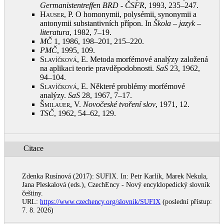
Germanistentreffen BRD - ČSFR
, 1993, 235–247
.
Hauser, P.
O homonymii, polysémii, synonymii a
antonymii substantivních přípon. In
Škola – jazyk –
literatura
, 1982, 7–19
.
MČ
1, 1986, 198–201, 215–220
.
PMČ
, 1995, 109
.
Slavíčková, E.
Metoda morfémové analýzy založená
na aplikaci teorie pravděpodobnosti.
SaS
23, 1962,
94–104
.
Slavíčková, E.
Některé problémy morfémové
analýzy.
SaS
28, 1967, 7–17
.
Šmilauer, V.
Novočeské tvoření slov
, 1971, 12
.
TSČ
, 1962, 54–62, 129
.
Citace
Zdenka Rusínová (2017): SUFIX. In: Petr Karlík, Marek Nekula,
Jana Pleskalová (eds.), CzechEncy - Nový encyklopedický slovník
češtiny.
URL:
https://www.czechency.org/slovnik/SUFIX
(poslední přístup:
7. 8. 2026)