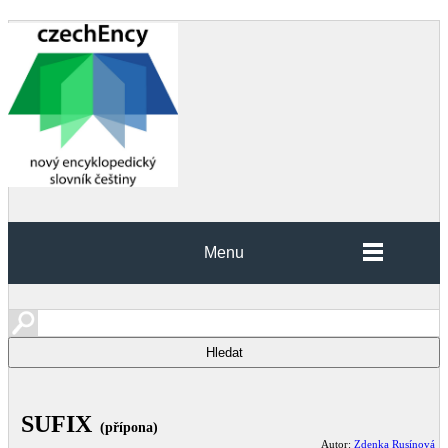
Menu
SUFIX
(přípona)
Autor:
Zdenka Rusínová