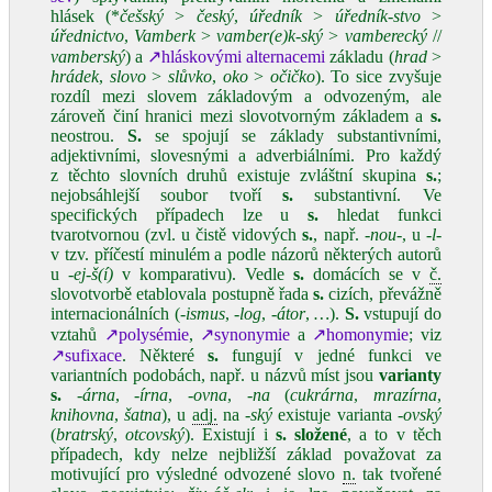
hlásek (*
češský
>
český
,
úředník
>
úředník‑stvo
>
úřednictvo
,
Vamberk
>
vamber(e)k‑ský
>
vamberecký
//
vamberský
) a
↗hláskovými alternacemi
základu (
hrad
>
hrádek
,
slovo
>
slůvko
,
oko
>
očičko
). To sice zvyšuje
rozdíl mezi slovem základovým a odvozeným, ale
zároveň činí hranici mezi slovotvorným základem a
s.
neostrou.
S.
se spojují se základy substantivními,
adjektivními, slovesnými a adverbiálními. Pro každý
z těchto slovních druhů existuje zvláštní skupina
s.
;
nejobsáhlejší soubor tvoří
s.
substantivní. Ve
specifických případech lze u
s.
hledat funkci
tvarotvornou (zvl. u čistě vidových
s.
, např.
‑nou‑
, u
‑l‑
v tzv. příčestí minulém a podle názorů některých autorů
u
‑ej‑š(í)
v komparativu). Vedle
s.
domácích se v
č.
slovotvorbě etablovala postupně řada
s.
cizích, převážně
internacionálních (
‑ismus
,
‑log
,
‑átor
,
…
).
S.
vstupují do
vztahů
↗polysémie
,
↗synonymie
a
↗homonymie
; viz
↗sufixace
. Některé
s.
fungují v jedné funkci ve
variantních podobách, např. u názvů míst jsou
varianty
s.
‑árna
,
‑írna
,
‑ovna
,
‑na
(
cukrárna
,
mrazírna
,
knihovna
,
šatna
), u
adj.
na
‑ský
existuje varianta
‑ovský
(
bratrský
,
otcovský
). Existují i
s.
složené
, a to v těch
případech, kdy nelze nejbližší základ považovat za
motivující pro výsledné odvozené slovo
n.
tak tvořené