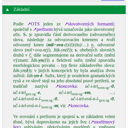
▲
Základní
Podle
↗OTS
jeden ze
↗slovotvorných formantů
;
společně s
↗prefixem
bývá označován jako slovotvorný
afix.
S.
je zpravidla částí derivovaného (odvozeného)
slova, následuje za odvozovacím kmenem a tvoří
odvozený kmen (
mil
+
ova
‑(t)
/
(l)
/
(la)
/…)
n.
odvozené
slovo (
mil+ova‑n(ý), žák‑yn(ě)
);
s.
ohebných slovních
druhů v
č.
dále segmentujeme na derivační sufix (mění
význam:
žák‑
yn
(ě)
) a flektivní sufix (mění zpravidla
morfologickou povahu – typ flexe základového slova:
žák‑yn(
ě
)
); v jiných koncepcích by byla analýza dvou
sufixů:
žák
‑yn‑ě
. Sufix, který je nositelem gramatických
rysů a ve slově stojí na jeho absolutní pravé periferii, se
tradičně nazývá
↗koncovka
:
uč‑i‑tel
.
‑0
,
nom.sg
uč‑i‑tel
‑e
,
uč‑i‑tel
.
‑em
, …;
gen.sg
.
instr.sg
uč‑i‑tel
‑
ová‑n‑í‑
‑0
,
uč‑i‑tel
‑
ová‑n‑í‑
‑0
,
nom.sg.
gen.sg.
uč‑i‑tel
‑
ová‑n‑í‑
‑m
; viz
↗koncovka
.
instr.sg.
Ve srovnání s prefixem je spojení
s.
se základem velmi
těsné, bývá doprovázeno na jejich švu (
↗morfémový
šev
) splýváním, překrýváním morfémů a změnami