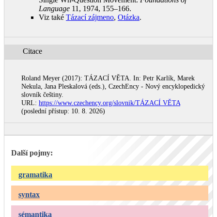
Language
11, 1974, 155–166
.
Viz také
Tázací zájmeno
,
Otázka
.
Citace
Roland Meyer (2017): TÁZACÍ VĚTA. In: Petr Karlík, Marek
Nekula, Jana Pleskalová (eds.), CzechEncy - Nový encyklopedický
slovník češtiny.
URL:
https://www.czechency.org/slovnik/TÁZACÍ VĚTA
(poslední přístup: 10. 8. 2026)
Další pojmy:
gramatika
syntax
sémantika