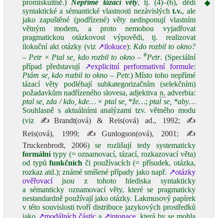
promiskuitně.)
Nepřímé tázací věty
, tj. (4)–(6), dědí
◆
syntaktické a sémantické vlastnosti nezávislých
t.v.
, ale
jako zapuštěné (podřízené) věty nedisponují vlastním
větným modem, a proto nemohou vyjadřovat
pragmatickou otázkovost výpovědi, tj. realizovat
ilokuční akt otázky (viz
↗ilokuce
):
Kdo rozbil to okno?
#
– Petr
×
Ptal se, kdo rozbil to okno –
Petr
. (Speciální
případ představují
↗explicitní performativní formule
:
Ptám se, kdo rozbil to okno – Petr.
) Místo toho nepřímé
tázací věty podléhají subkategorizačním (selekčním)
požadavkům nadřízeného slovesa, adjektiva
n.
adverbia:
ptal se, zda / kdo, kde…
×
ptal se,
*
že…
;
ptal se, *aby…
Souhlasně s aktuálními analýzami tzv. větného modu
(viz
✍Brandt(ová) & Reis(ová) ad., 1992
;
✍
Reis(ová), 1999
;
✍Gunlogson(ová), 2001
;
✍
Truckenbrodt, 2006
) se rozlišují tedy systematicky
formální
typy (= oznamovací, tázací, rozkazovací věta)
od typů
funkčních
či používacích (= přísudek, otázka,
rozkaz atd.); známé smíšené případy jako např.
↗otázky
ověřovací
jsou z tohoto hlediska syntakticky
a sémanticky oznamovací věty, které se pragmaticky
nestandardně používají jako otázky. Lakmusový papírek
v této souvislosti tvoří distribuce jazykových prostředků
jako
↗modálních částic
a
↗intonace
, která by se mohla