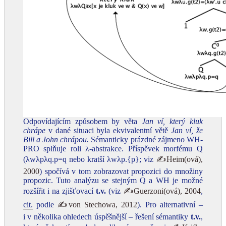
Odpovídajícím způsobem by věta
Jan ví, který kluk
chrápe
v dané situaci byla ekvivalentní větě
Jan ví, že
Bill a John chrápou.
Sémanticky prázdné zájmeno WH-
PRO splňuje roli λ-abstrakce. Příspěvek morfému Q
(λwλpλq.p=q nebo kratší λwλp.{p}; viz
✍Heim(ová),
2000
) spočívá v tom zobrazovat propozici do množiny
propozic. Tuto analýzu se stejným Q a WH je možné
rozšířit i na zjišťovací
t.v.
(viz
✍Guerzoni(ová), 2004
,
cit.
podle
✍von Stechowa, 2012
). Pro alternativní –
i v několika ohledech úspěšnější – řešení sémantiky
t.v.
,