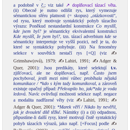
a podobně v
č.
; viz také
↗ doplňovací tázací věta
.
(ii) Obecně je nutno odlišit rys, který vymezuje
sémantickou sféru platnosti (= skopus) „otázkovosti“,
od rysu, který motivuje syntaktický pohyb tázacího
výrazu: Poněkud nestandardní konstrukce
Co myslíš,
kde jsem byl?
je sémanticky ekvivalentní konstrukci
Kde myslíš, že jsem byl?
, tzn. tázací adverbium
kde
se
sémanticky interpretuje ve vyšší pozici, než je ta, do
které se syntakticky pohybuje. (iii) Na fenomény
selekce v souvětích nestačí rys [+Q] (viz
✍
Grimshaw(ová), 1979
;
✍Lahiri, 1991
;
✍Adger &
Quer, 2001
): Jsou predikáty, které selektují
t.v.
zjišťovací, ale ne doplňovací, např.
Často jsem
pochyboval, jestli mezi
nimi vůbec probíhala nějaká
komunikace / *kdo s kým tady komunikoval
, a zároveň
existuje opačný případ:
Překvapilo ho, jak/*zda je voda
ledová.
Navíc ovlivňují možnosti selekce např. negace
a modalita nadřízené věty (viz
✍Lahiri, 1991
;
✍
Adger & Quer, 2001
):
*Marek věří / Nikdo by nevěřil,
jak je dvouleté dítě těžké
. Námitky (i) a (ii) odpadnou,
připustíme-li další rysy, které motivují čistě syntaktický
pohyb tázacích výrazů, jako např. [+Focus] podle
✍