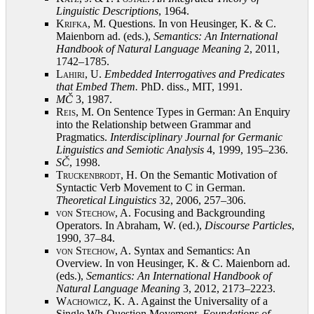
Linguistic Descriptions
, 1964
.
Krifka, M.
Questions. In von Heusinger, K. & C.
Maienborn ad. (eds.),
Semantics:
An International
Handbook of Natural Language Meaning
2, 2011,
1742–1785
.
Lahiri, U.
Embedded Interrogatives and Predicates
that Embed Them.
PhD. diss., MIT, 1991
.
MČ
3, 1987
.
Reis, M.
On Sentence Types in German: An Enquiry
into the Relationship between Grammar and
Pragmatics.
Interdisciplinary Journal for Germanic
Linguistics and Semiotic Analysis
4, 1999, 195–236
.
SČ
, 1998
.
Truckenbrodt, H.
On the Semantic Motivation of
Syntactic Verb Movement to C in German.
Theoretical Linguistics
32, 2006, 257–306
.
von Stechow, A.
Focusing and Backgrounding
Operators. In Abraham, W. (ed.),
Discourse Particles
,
1990, 37–84
.
von Stechow, A.
Syntax and Semantics: An
Overview. In von Heusinger, K. & C. Maienborn ad.
(eds.),
Semantics:
An International Handbook of
Natural Language Meaning
3, 2012, 2173–2223
.
Wachowicz, K.
A. Against the Universality of a
Single Wh-Question Movement.
Foundations of