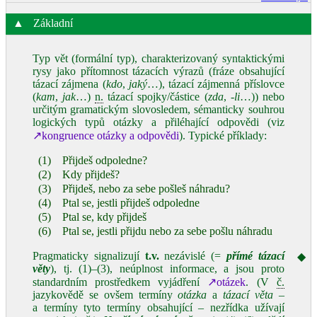
▲
Základní
Typ vět (formální typ), charakterizovaný syntaktickými
rysy jako přítomnost tázacích výrazů (fráze obsahující
tázací zájmena (
kdo
,
jaký
…), tázací zájmenná příslovce
(
kam
,
jak
…)
n.
tázací spojky/částice (
zda
,
‑li
…)) nebo
určitým gramatickým slovosledem, sémanticky souhrou
logických typů otázky a přiléhající odpovědi (viz
↗kongruence otázky a odpovědi
). Typické příklady:
(1)
Přijdeš odpoledne?
(2)
Kdy přijdeš?
(3)
Přijdeš, nebo za sebe pošleš náhradu?
(4)
Ptal se, jestli přijdeš odpoledne
(5)
Ptal se, kdy přijdeš
(6)
Ptal se, jestli přijdu nebo za sebe pošlu náhradu
Pragmaticky signalizují
t.v.
nezávislé (=
přímé tázací
◆
věty
), tj. (1)–(3), neúplnost informace, a jsou proto
standardním prostředkem vyjádření
↗otázek
. (V
č.
jazykovědě se ovšem termíny
otázka
a
tázací věta
‒
a termíny tyto termíny obsahující ‒ nezřídka užívají