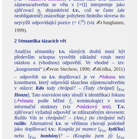
zájmena/adverbia se věta s [+Q] interpretuje jako
zjišťovací
n.
disjunktivní
t.v.
, což se často (ale
neobligatorně) znázorňuje pohybem finitního slovesa do
0
nejvyšší odpovídající pozice (= C
) (viz
✍Junghanns,
1999
).
2 Sémantika tázacích vět
Analýza sémantiky
t.v.
různých druhů musí být
především schopna vysvětlit základní vztah mezi
otázkou a (vhodnou) odpovědí. Ve vhodné – tzv.
„kongruentní“ (
✍von Stechow, 1990
;
✍Krifka, 2011
)
– odpovědi na
t.v.
doplňovací je ve
↗fokusu
ten
konstituent, který odpovídá tázacímu zájmenu/adverbiu
v otázce:
Kdo
tady chrápal? – (Tady chrápal)
[
Foc
Honza
]
.
Tato souvislost taky slouží k identifikaci fokusu
(
↗rématu
podle běžné
č.
terminologie) v teorii
informační struktury (viz
↗otázkový test
).
T.v.
zjišťovací vyžadují odpověď se zdůrazněným slovesem:
Rušilo Vás to chrápání?
–
(Ano,) (to chrápání mě
)
rušilo
.
Alternativní
t.v.
se většinou chovají podobně
jako doplňovací
t.v.
:
Koupila jsi mamce
[
kytičku
]
Foc
nebo
[
bonbóny
]
?
– (Koupila jsem jí)
[
Foc
Foc