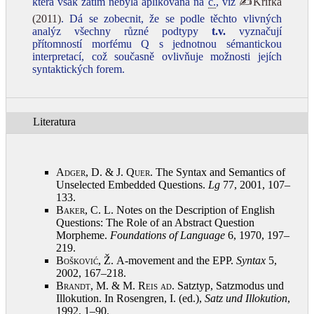
která však zatím nebyla aplikována na
č.
, viz
✍Krifka
(2011)
. Dá se zobecnit, že se podle těchto vlivných
analýz všechny různé podtypy
t.v.
vyznačují
přítomností morfému Q s jednotnou sémantickou
interpretací, což současně ovlivňuje možnosti jejích
syntaktických forem.
Literatura
Adger, D. & J. Quer
. The Syntax and Semantics of
Unselected Embedded Questions.
Lg
77, 2001, 107–
133
.
Baker, C.
L. Notes on the Description of English
Questions: The Role of an Abstract Question
Morpheme.
Foundations of Language
6, 1970, 197–
219
.
Bošković, Ž.
A-movement and the EPP.
Syntax
5,
2002, 167–218
.
Brandt, M. & M. Reis ad
. Satztyp, Satzmodus und
Illokution. In Rosengren, I. (ed.),
Satz und Illokution
,
1992, 1–90
.