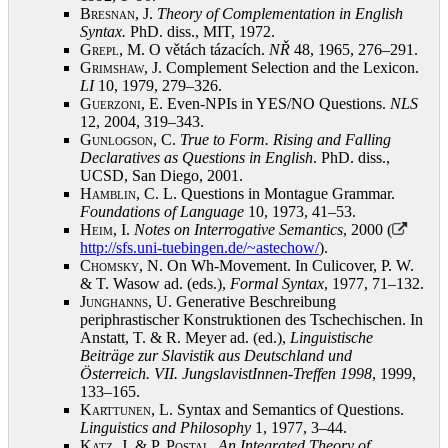
Bresnan, J.
Theory of Complementation in English
Syntax.
PhD. diss., MIT, 1972
.
Grepl, M.
O větách tázacích.
NŘ
48, 1965, 276–291
.
Grimshaw, J.
Complement Selection and the Lexicon.
LI
10, 1979, 279–326
.
Guerzoni, E.
Even-NPIs in YES/NO Questions.
NLS
12, 2004, 319–343
.
Gunlogson, C.
True to Form. Rising and Falling
Declaratives as Questions in English
. PhD. diss.,
UCSD, San Diego, 2001
.
Hamblin, C.
L. Questions in Montague Grammar.
Foundations of Language
10, 1973, 41–53
.
Heim, I.
Notes on Interrogative Semantics
, 2000 (
http://sfs.uni-tuebingen.de/~astechow/
)
.
Chomsky, N.
On Wh-Movement. In Culicover, P. W.
& T. Wasow ad. (eds.),
Formal Syntax
, 1977, 71–132
.
Junghanns, U.
Generative Beschreibung
periphrastischer Konstruktionen des Tschechischen. In
Anstatt, T. & R. Meyer ad. (ed.),
Linguistische
Beiträge zur Slavistik aus Deutschland und
Österreich. VII. JungslavistInnen-Treffen 1998
, 1999,
133–165
.
Karttunen, L.
Syntax and Semantics of Questions.
Linguistics and Philosophy
1, 1977, 3–44
.
Katz, J. & P. Postal
.
An Integrated Theory of