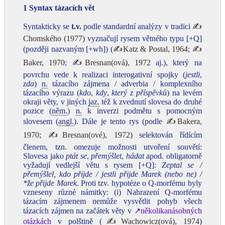
1 Syntax tázacích vět
Syntakticky se
t.v.
podle standardní analýzy v tradici
✍
Chomského (1977)
vyznačují rysem větného typu [+Q]
(později nazvaným [+wh]) (
✍Katz & Postal, 1964
;
✍
Baker, 1970
;
✍Bresnan(ová), 1972
aj.), který na
povrchu vede k realizaci interogativní spojky (
jestli
,
zda
)
n.
tázacího zájmena / adverbia / komplexního
tázacího výrazu (
kdo
,
kdy
,
který z příspěvků
) na levém
okraji věty, v jiných
jaz.
též k zvednutí slovesa do druhé
pozice (
něm.
)
n.
k inverzi podmětu s pomocným
slovesem (
angl.
). Dále je tento rys (podle
✍Bakera,
1970
;
✍Bresnan(ové), 1972
) selektován řídícím
členem, tzn. omezuje možnosti utvoření souvětí:
Slovesa jako
ptát se
,
přemýšlet
,
hádat
apod. obligatorně
vyžadují vedlejší větu s rysem [+Q]:
Zeptal se /
přemýšlel, kdo přijde / jestli přijde Marek (nebo ne) /
*že přijde Marek
. Proti tzv. hypotéze o Q-morfému byly
vzneseny různé námitky: (i) Nahrazení Q-morfému
tázacím zájmenem nemůže vysvětlit pohyb všech
tázacích zájmen na začátek věty v
↗několikanásobných
otázkách
v polštině (
✍Wachowicz(ová), 1974
)