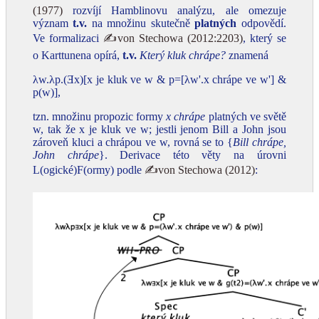
(1977)
rozvíjí Hamblinovu analýzu, ale omezuje
význam
t.v.
na množinu skutečně
platných
odpovědí.
Ve formalizaci
✍von Stechowa (2012:2203)
, který se
o Karttunena opírá,
t.v.
Který kluk chrápe?
znamená
λw.λp.(Ǝx)[x je kluk ve w & p=[λw'.x chrápe ve w'] &
p(w)],
tzn. množinu propozic formy
x chrápe
platných ve světě
w, tak že x je kluk ve w; jestli jenom Bill a John jsou
zároveň kluci a chrápou ve w, rovná se to {
Bill chrápe,
John chrápe
}. Derivace této věty na úrovni
L(ogické)F(ormy) podle
✍von Stechowa (2012)
: