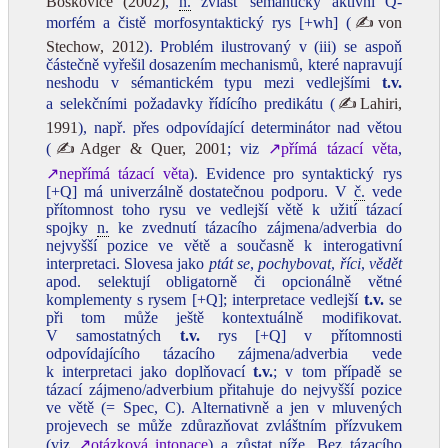
Boškoviće (2002)
,
n.
zvlášť sémanticky aktivní Q-
morfém a čistě morfosyntaktický rys [+wh] (
✍von
Stechow, 2012
). Problém ilustrovaný v (iii) se aspoň
částečně vyřešil dosazením mechanismů, které napravují
neshodu v sémantickém typu mezi vedlejšími
t.v.
a selekčními požadavky řídícího predikátu (
✍Lahiri,
1991
), např. přes odpovídající determinátor nad větou
(
✍Adger & Quer, 2001
; viz
↗přímá tázací věta
,
↗nepřímá tázací věta
). Evidence pro syntaktický rys
[+Q] má univerzálně dostatečnou podporu. V
č.
vede
přítomnost toho rysu ve vedlejší větě k užití tázací
spojky
n.
ke zvednutí tázacího zájmena/adverbia do
nejvyšší pozice ve větě a současně k interogativní
interpretaci. Slovesa jako
ptát se
,
pochybovat
,
říci
,
vědět
apod. selektují obligatorně či opcionálně větné
komplementy s rysem [+Q]; interpretace vedlejší
t.v.
se
při tom může ještě kontextuálně modifikovat.
V samostatných
t.v.
rys [+Q] v přítomnosti
odpovídajícího tázacího zájmena/adverbia vede
k interpretaci jako doplňovací
t.v.
; v tom případě se
tázací zájmeno/adverbium přitahuje do nejvyšší pozice
ve větě (= Spec, C). Alternativně a jen v mluvených
projevech se může zdůrazňovat zvláštním přízvukem
(viz
↗otázková intonace
) a zůstat níže. Bez tázacího