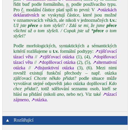
řídit buď podle formálního,
n.
podle používacího typu.
Pro
č.
modální částice platí spíš to první: V
↗otázkách
deklarativních
se vyskytují částice, které jsou možné
v oznamovacích větách, ale nikoli v jednoznačných
t.v.
:
Už jste
přece
o tom slyšel? / Zdá se mi, že jsme
přece
všichni už o tom slyšeli. / Copak jste už *
přece
o tom
slyšel?
Podle morfologických, syntaktických a sémantických
kritérií rozlišujeme u
t.v.
formální podtypy:
↗zjišťovací
tázací věta
//
↗zjišťovací otázka
(1), (4),
↗doplňovací
tázací věta
//
↗doplňovací otázka
(2), (5),
↗alternativní
otázka
//
↗disjunktivní otázka
(3), (6). Mezi nimi
rovněž existují funkční přechody – např. otázka
zjišťovací
Chcete někdo přidat?
podle situace může
vyvolávat stejné odpovědi jako otázka doplňovací
Kdo
chce přidat?
, totiž sdělování seznamu osob, kteří se
hlásí na přidání (nikoli
ano
, nebo
ne
). Viz také
↗tázací
zájmeno
,
↗otázka
.
▲
Rozšiřující