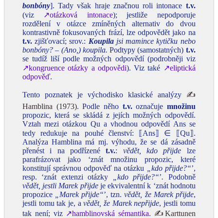
bonbóny
]. Tady však hraje značnou roli intonace
t.v.
(viz
↗otázková intonace
); jestliže nepodporuje
rozdělení v otázce zmíněných alternativ do dvou
kontrastivně fokusovaných frází, lze odpovědět jako na
t.v.
zjišťovací; srov.:
Koupila
jsi mamince kytičku nebo
bonbóny? – (Ano,) koupila.
Podtypy (samostatných)
t.v.
se tudíž liší podle možných odpovědí (podrobněji viz
↗kongruence otázky a odpovědi
). Viz také
↗eliptická
odpověď
.
Tento poznatek je východisko klasické analýzy
✍
Hamblina (1973)
. Podle něho
t.v.
označuje
množinu
propozic, která se skládá z jejích možných odpovědí.
Vztah mezi otázkou Qu a vhodnou odpovědí Ans se
tedy redukuje na pouhé členství: ⟦Ans⟧ ∈ ⟦Qu⟧.
Analýza Hamblina má mj. výhodu, že se dá zásadně
přenést i na podřízené
t.v.
:
vědět, kdo přijde
lze
parafrázovat jako ‘znát množinu propozic, které
konstitují správnou odpověď na otázku
„kdo přijde?“
’,
resp. ‘znát extenzi otázky
„kdo přijde?“
’
.
Podobně
vědět, jestli Marek přijde
je ekvivalentní k ‘znát hodnotu
propozice
„Marek přijde“
’, tzn.
vědět, že Marek přijde
,
jestli tomu tak je, a
vědět, že Marek nepřijde
, jestli tomu
tak není; viz
↗hamblinovská sémantika
.
✍Karttunen