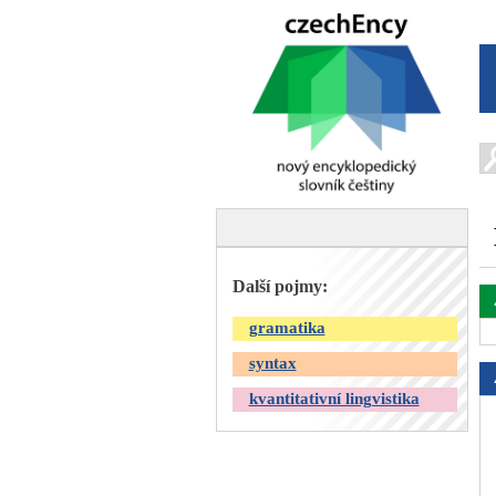
Další pojmy:
gramatika
syntax
kvantitativní lingvistika