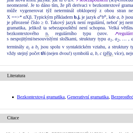
neomezené. Je to dáno tím, že při derivaci v bezkontextové grama
může vygenerovat týž neterminál obklopený z obou stran nep
n
n
X ==>* αXβ. Typickým příkladem
b.j.
je jazyk
a
b
, kde
a
,
b
jsou
je přirozené číslo ≥ 0. Takový jazyk není regulární, neboť jej n
gramatika, jelikož ta sebezapouštění není schopna. Velká většin
bezkontextového
n.
regulárního typu (srov.
↗regulár
s nespojitými/nesouvislými složkami, struktury typu
a
,
a
,
…
,
1
2
terminály
a
a
b
jsou spolu v syntaktickém vztahu, a struktury 
i
i
vždy stejný počet
tří
(nejen dvou!) symbolů
a
,
b
,
c
(
příp.
více), nej
Literatura
Bezkontextová gramatika
,
Generativní gramatika
,
Bezprostře
Citace