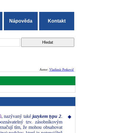
Nápověda
Kontakt
Autor:
Vladimír Petkevič
ů
, nazývaný také
jazykem typu 2
.
◆
oznávatelný tzv. zásobníkovým
načují tím, že mohou obsahovat
ing
) podslov, které je potenciálně