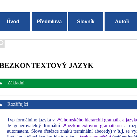
Úvod
Předmluva
Slovník
Autoři
BEZKONTEXTOVÝ JAZYK
▲
Základní
▲
Rozšiřující
Typ formálního jazyka v
↗Chomského hierarchii gramatik a jazyk
Je generovatelný formální
↗bezkontextovou gramatikou
a rozp
automatem. Slova (řetězce znaků terminální abecedy) v
b.j.
se vyz
jiná slova téhož jazyka: jde tu o tzv.
↗sebezapouštění
(
self‑embedd