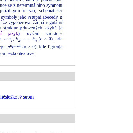
tice se z neterminálního symbolu
rázdnými řetězci, schematicky
 symboly jeho vstupní abecedy,
n
emůže vygenerovat žádná regulární
a struktur přirozených jazyků je
ní jazyk
), ovšem struktury
a
a
b
,
b
, … ,
b
(
n
≥ 0), kde
n
1
2
n
n
n
n
typu
a
b
c
(n ≥ 0), kde figuruje
sou bezkontextové.
dněsložkový strom
.