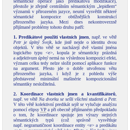
sémantické operace jako predikátová modifikace),
přestože je zřejmě centrálním sémantickým „lepidlem“
významů v přirozeném jazyce, neumí vysvětlit některé
sémantické kompozice obtížnějších konstrukcí
přirozeného jazyka. Mezi dnes nekontroverzně
přijímané problémy tohoto druhu patří:
1. Predikátové použití vlastních jmen
, např. ve větě
Petr je úplný Švejk
, kde jistě nejde o identitu dvou
objektů. V této větě se nacházejí dvě vlastní jména
logického typu <e>, kopula je sémanticky prázdná
a adjektivum
úplný
nemá na výslednou kompozici efekt,
význam celku tedy nelze složit pomocí aplikace funkce
na argument. Přesto jde o dobře utvořenou větu
přirozeného jazyka, i když je z pohledu výše
představené minimální mašinérie kompozicionální
sémantiky nesložitelná.
2. Koordinace vlastních jmen a kvantifikátorů
,
např. ve větě
Na dvorku se sešli všichni studenti a Petr.
V této větě kolektivní predikát
sejít se
vylučuje analýzu
pomocí elipsy
VP
a při obecně přijímaném předpokladu
o tom, že koordinace spojuje jen výrazy stejných
sémantických typů (což správně vysvětluje
např. negramatičnost koordinace entity <e> a predikátu