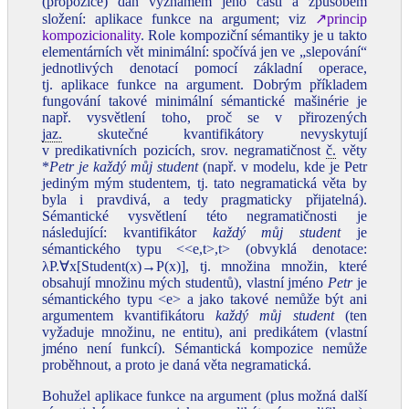
(propozice) dán významem jeho částí a způsobem
složení: aplikace funkce na argument; viz
↗princip
kompozicionality
. Role kompoziční sémantiky je u takto
elementárních vět minimální: spočívá jen ve „slepování“
jednotlivých denotací pomocí základní operace,
tj. aplikace funkce na argument. Dobrým příkladem
fungování takové minimální sémantické mašinérie je
např. vysvětlení toho, proč se v přirozených
jaz.
skutečné kvantifikátory nevyskytují
v predikativních pozicích, srov. negramatičnost
č.
věty
*
Petr je každý můj student
(např. v modelu, kde je Petr
jediným mým studentem, tj. tato negramatická věta by
byla i pravdivá, a tedy pragmaticky přijatelná).
Sémantické vysvětlení této negramatičnosti je
následující: kvantifikátor
každý můj student
je
sémantického typu <<e,t>,t> (obvyklá denotace:
λP.∀x[Student(x)→P(x)], tj. množina množin, které
obsahují množinu mých studentů), vlastní jméno
Petr
je
sémantického typu <e> a jako takové nemůže být ani
argumentem kvantifikátoru
každý můj student
(ten
vyžaduje množinu, ne entitu), ani predikátem (vlastní
jméno není funkcí). Sémantická kompozice nemůže
proběhnout, a proto je daná věta negramatická.
Bohužel aplikace funkce na argument (plus možná další