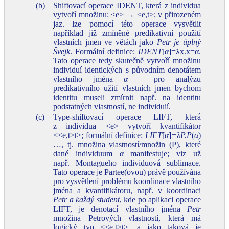
(b)
Shiftovací operace IDENT, která z individua
vytvoří množinu: <e> → <e,t>; v přirozeném
jaz.
lze pomocí této operace vysvětlit
například již zmíněné predikativní použití
vlastních jmen ve větách jako
Petr je úplný
Švejk
. Formální definice:
IDENT
[
α
]=λx.x=α.
Tato operace tedy skutečně vytvoří množinu
individuí identických s původním denotátem
vlastního jména
α
– pro analýzu
predikativního užití vlastních jmen bychom
identitu museli zmírnit např. na identitu
podstatných vlastností, ne individuií.
(c)
Type‑shiftovací operace LIFT, která
z individua <e> vytvoří kvantifikátor
<<e,t>t>; formální definice:
LIFT
[
α
]
=λP.P
(
α
)
…, tj. množina vlastností/množin (P), které
dané individuum
α
manifestuje; viz už
např. Montagueho individuová sublimace.
Tato operace je Partee(ovou) právě používána
pro vysvětlení problému koordinace vlastního
jména a kvantifikátoru, např. v koordinaci
Petr a každý student
, kde po aplikaci operace
LIFT, je denotací vlastního jména
Petr
množina Petrových vlastností, která má
logický typ <<e,t>t>, a jako taková je