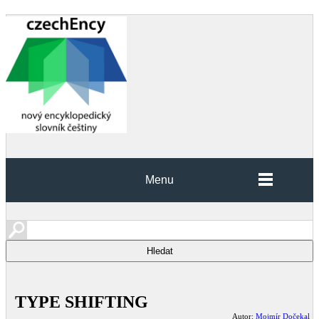
Menu
TYPE SHIFTING
Autor:
Mojmír Dočekal