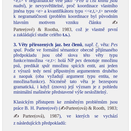
<e,t> v negramatické větě jako
*Petr a číst knihu jsou
nudní
), je nevysvětlitelné, proč koordinace vlastního
jména typu <e> a kvantifikátoru typu <<e,t,>,t> nevede
k negramatičnosti (problém koordinace byl původním
hlavním motivem vzniku článku
✍
Partee(ové) & Rootha, 1983
, což je vlastně první
a zakládající studie celého
t.s.
).
3. Věty přirozených jaz. bez členů
, např.
č.
věta:
Pes
spal
. Podle ve formální sémantice obecně přijímaného
předpokladu jsou obě slova této věty typu
funkce/množina <e,t>: holá NP
pes
denotuje množinu
psů, predikát
spát
množinu spících entit, ani jeden
z výrazů tedy není přípustným argumentem druhého
a naopak (oba vyžadují argument typu entita, ne
množina/funkce). Nicméně tato věta je bezesporu
gramatická, i když (znovu) její význam je z pohledu
minimální mašinérie představené výše nesložitelný.
Klasickým přístupem ke zmíněným problémům jsou
práce B. H. Partee(ové) (
✍Partee(ová) & Rooth, 1983
;
✍Partee(ová), 1987
), ve kterých se vychází
z následujících předpokladů: