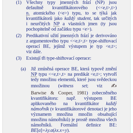
(1)
Všechny typy jmenných frází (NP) jsou
defaultně kvantifikátorového (<<e,t>,t>)
n.
atomického (<e>) typu, to se týká jak
kvantifikátorů jako
každý student
, tak určitých
i neurčitých
NP
a vlastních jmen (ty jsou
pochopitelně od začátku typu <e>).
(2)
Predikativní užití jmenných frází je derivováno
z argumentového typu <<e,t>,t> type‑shiftovací
operací BE, jejímž výstupem je typ <e,t>;
viz dále.
(3)
Existují tři type‑shiftovací operace:
(a)
Již zmíněná operace BE, která typově změní
NP
typu <<e,t>,t> na predikát <e,t>; vytvoří
tedy množinu elementů, které jsou svědeckou
množinou (
witness set
; viz
✍
Barwise & Cooper, 1981
) zobecněného
kvantifikátoru: např. výstupem BE
aplikovaného na kvantifikátor
každý
námořník
(v kvantifikátorové denotaci je jeho
významem množina množin obsahující
množinu námořníků) je prostě množina všech
námořníků. Formální definice BE:
BE
[
α
]
=λy.α
(
λx.x=y
).