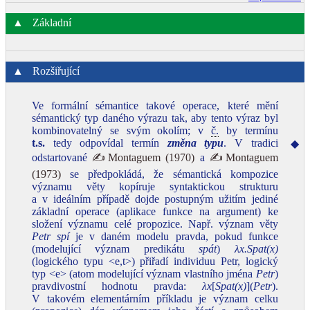
▲
Základní
▲
Rozšiřující
Ve formální sémantice takové operace, které mění
sémantický typ daného výrazu tak, aby tento výraz byl
kombinovatelný se svým okolím; v
č.
by termínu
t.s.
tedy odpovídal termín
změna typu
. V tradici
◆
odstartované
✍Montaguem (1970)
a
✍Montaguem
(1973)
se předpokládá, že sémantická kompozice
významu věty kopíruje syntaktickou strukturu
a v ideálním případě dojde postupným užitím jediné
základní operace (aplikace funkce na argument) ke
složení významu celé propozice. Např. význam věty
Petr spí
je v daném modelu pravda, pokud funkce
(modelující význam predikátu
spát
)
λx.Spat(x)
(logického typu <e,t>) přiřadí individuu Petr, logický
typ <e> (atom modelující význam vlastního jména
Petr
)
pravdivostní hodnotu pravda:
λx
[
Spat(x)
](
Petr
).
V takovém elementárním příkladu je význam celku