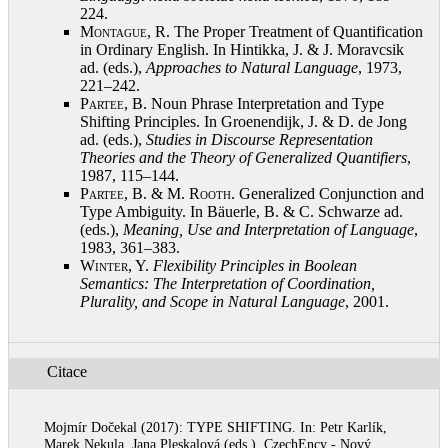
224
.
Montague, R.
The Proper Treatment of Quantification
in Ordinary English. In Hintikka, J. & J. Moravcsik
ad. (eds.),
Approaches to Natural Language
, 1973,
221–242
.
Partee, B.
Noun Phrase Interpretation and Type
Shifting Principles. In Groenendijk, J. & D. de Jong
ad. (eds.),
Studies in Discourse Representation
Theories and the Theory of Generalized Quantifiers
,
1987, 115–144
.
Partee, B. & M. Rooth
. Generalized Conjunction and
Type Ambiguity. In Bäuerle, B. & C. Schwarze ad.
(eds.),
Meaning, Use and Interpretation of Language
,
1983, 361–383
.
Winter, Y.
Flexibility Principles in Boolean
Semantics: The Interpretation of Coordination,
Plurality, and Scope in Natural Language
, 2001
.
Citace
Mojmír Dočekal (2017): TYPE SHIFTING. In: Petr Karlík,
Marek Nekula, Jana Pleskalová (eds.), CzechEncy - Nový