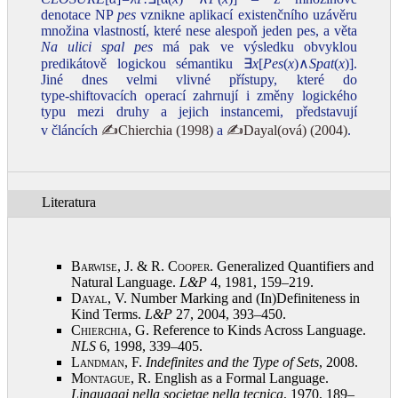
denotace NP
pes
vznikne aplikací existenčního uzávěru
množina vlastností, které nese alespoň jeden pes, a věta
Na ulici spal pes
má pak ve výsledku obvyklou
predikátově logickou sémantiku ∃
x
[
Pes
(
x
)∧
Spat
(
x
)].
Jiné dnes velmi vlivné přístupy, které do
type‑shiftovacích operací zahrnují i změny logického
typu mezi druhy a jejich instancemi, představují
v článcích
✍Chierchia (1998)
a
✍Dayal(ová) (2004)
.
Literatura
Barwise, J. & R. Cooper
. Generalized Quantifiers and
Natural Language.
L&P
4, 1981, 159–219
.
Dayal, V.
Number Marking and (In)Definiteness in
Kind Terms.
L&P
27, 2004, 393–450
.
Chierchia, G.
Reference to Kinds Across Language.
NLS
6, 1998, 339–405
.
Landman, F.
Indefinites and the Type of Sets
, 2008
.
Montague, R.
English as a Formal Language.
Linguaggi nella societae nella tecnica
, 1970, 189–