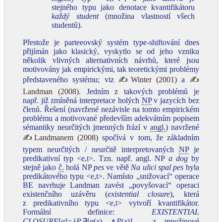
stejného typu jako denotace kvantifikátoru
každý student
(množina vlastností všech
studentů).
Přestože je parteeovský systém type‑shiftování dnes
přijímán jako klasický, vyskytlo se od jeho vzniku
několik vlivných alternativních návrhů, které jsou
motivovány jak empirickými, tak teoretickými problémy
představeného systému; viz
✍Winter (2001)
a
✍
Landman (2008)
. Jedním z takových problémů je
např. již zmíněná interpretace holých
NP
v jazycích bez
členů. Řešení (navržené nezávisle na tomto empirickém
problému a motivované především adekvátním popisem
sémantiky neurčitých jmenných frází v
angl.
) navržené
✍Landmanem (2008)
spočívá v tom, že základním
typem neurčitých / neurčitě interpretovaných
NP
je
predikativní typ <e,t>. Tzn. např. angl. NP
a dog
by
stejně jako
č.
holá NP
pes
ve větě
Na ulici spal pes
byla
predikátového typu <e,t>. Namísto „snižovací“ operace
BE navrhuje Landman zavést „povyšovací“ operaci
existenčního uzávěru (
existential closure
), která
z predikativního typu <e,t> vytvoří kvantifikátor.
Formální definice:
EXISTENTIAL
CLOSURE
[
α
]
=λP.
∃[α(
x
) ∧
P
(
x
)] – z množinové