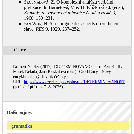
Skoumalová. Z.
O komplexní analýzu verbální
prefixace. In Barnetová, V. & H. Křížková ad. (eds.),
Kapitoly ze srovnávací mluvnice české a ruské
3,
1968, 153–231
.
van Wijk, N.
Sur l'origine des aspects du verbe en
slave.
RÉS
9, 1929, 237–252
.
Citace
Norbert Nübler (2017): DETERMINOVANOST. In: Petr Karlík,
Marek Nekula, Jana Pleskalová (eds.), CzechEncy - Nový
encyklopedický slovník češtiny.
URL:
https://www.czechency.org/slovnik/DETERMINOVANOST
(poslední přístup: 7. 8. 2026)
Další pojmy:
gramatika