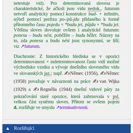
netestuje vid). Pro determinovaná slovesa je
charakteristické, že ačkoli jsou vidu
nedok.
, futurum
netvoří analyticky pomocí konstrukce
bud‑
+ infinitiv,
nýbrž pomocí prefixu
po‑
/
pů‑jdu
přidaného k formě
přítomného času:
pojedu
×
*budu jet
,
půjdu
×
*budu jet
.
Většina sloves dovoluje ovšem i analytické futurum:
ponesu – budu nést
,
poběžím – budu běžet.
Názory na
to, zda
ponesu
a
budu nést
jsou synonymní, se liší;
viz
↗futurum
.
Diachronie: Z historického hlediska se v opozici
determinovanost × indeterminovanost často vidí možné
východisko vzniku a vývoje dnešního slovesného vidu
ve slovanských
jaz.
; např.
✍Němec (1956)
,
✍Němec
(1958)
považuje v návaznosti na práce
✍van Wijka
(1929)
a
✍Regnélla (1944)
dnešní vidové páry za
pokračování staré opozice, která zahrnovala v
psl.
velkou část systému sloves. Přitom se ovšem pojem
d.
rozšiřuje ve smyslu
↗terminativnosti
.
▲
Rozšiřující