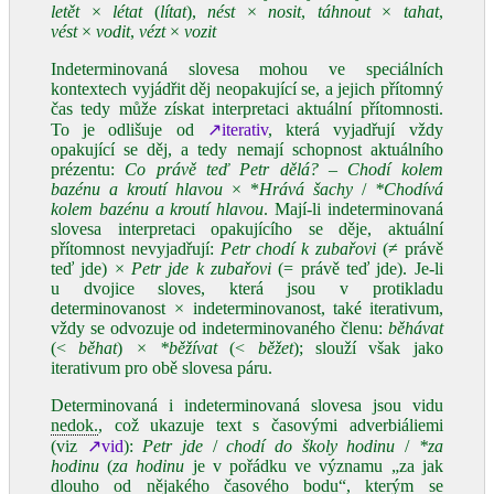
letět
×
létat
(
lítat
),
nést
×
nosit
,
táhnout
×
tahat
,
vést
×
vodit
,
vézt
×
vozit
Indeterminovaná slovesa mohou ve speciálních
kontextech vyjádřit děj neopakující se, a jejich přítomný
čas tedy může získat interpretaci aktuální přítomnosti.
To je odlišuje od
↗iterativ
, která vyjadřují vždy
opakující se děj, a tedy nemají schopnost aktuálního
prézentu:
Co právě teď Petr dělá? – Chodí kolem
bazénu a kroutí hlavou
× *
Hrává šachy
/
*Chodívá
kolem bazénu a kroutí hlavou
. Mají‑li indeterminovaná
slovesa interpretaci opakujícího se děje, aktuální
přítomnost nevyjadřují:
Petr chodí k zubařovi
(≠ právě
teď jde) ×
Petr jde k zubařovi
(= právě teď jde). Je‑li
u dvojice sloves, která jsou v protikladu
determinovanost
×
indeterminovanost, také iterativum,
vždy se odvozuje od indeterminovaného členu:
běhávat
(<
běhat
)
×
*běžívat
(<
běžet
); slouží však jako
iterativum pro obě slovesa páru.
Determinovaná i indeterminovaná slovesa jsou vidu
nedok.
, což ukazuje text s časovými adverbiáliemi
(viz
↗vid
):
Petr jde
/
chodí do školy hodinu
/
*za
hodinu
(
za hodinu
je v pořádku ve významu „za jak
dlouho od nějakého časového bodu“, kterým se