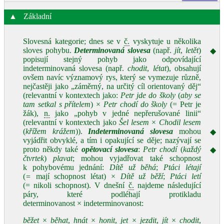
▲
Základní
Slovesná kategorie; dnes se v
č.
vyskytuje u několika
sloves pohybu.
Determinovaná slovesa
(např.
jít
,
letět
)
◆
popisují stejný pohyb jako odpovídající
indeterminovaná slovesa (např.
chodit
,
létat
), obsahují
ovšem navíc významový rys, který se vymezuje různě,
nejčastěji jako „záměrný, na určitý cíl orientovaný děj“
(relevantní v kontextech jako:
Petr jde do školy
(
aby se
tam setkal s přítelem
) ×
Petr chodí do školy
(= Petr je
žák),
n.
jako „pohyb v jedné nepřerušované linii“
(relevantní v kontextech jako
Šel lesem
×
Chodil lesem
(
křížem krážem
)).
Indeterminovaná slovesa
mohou
◆
vyjádřit obvyklé, a tím i opakující se děje; nazývají se
proto někdy také
opětovací slovesa
:
Petr chodí
(
každý
◆
čtvrtek
)
plavat
; mohou vyjadřovat také schopnost
k pohybovému jednání:
Dítě už běhá
;
Ptáci létají
(
=
mají schopnost létat) ×
Dítě už běží
;
Ptáci letí
(= nikoli schopnost). V dnešní
č.
najdeme následující
páry, které podléhají protikladu
determinovanost × indeterminovanost:
běžet
×
běhat
,
hnát
×
honit
,
jet
×
jezdit
,
jít
×
chodit
,