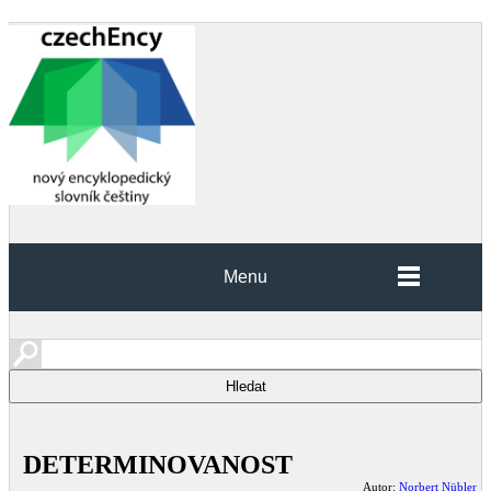
Menu
DETERMINOVANOST
Autor:
Norbert Nübler