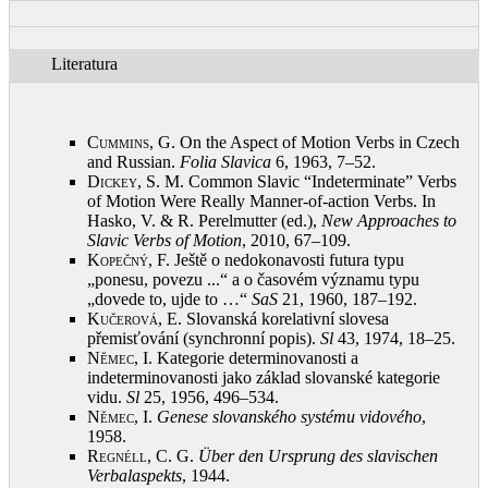
Literatura
Cummins, G.
On the Aspect of Motion Verbs in Czech
and Russian.
Folia Slavica
6, 1963, 7–52
.
Dickey, S.
M. Common Slavic “Indeterminate” Verbs
of Motion Were Really Manner-of-action Verbs. In
Hasko, V. & R. Perelmutter (ed.),
New Approaches to
Slavic Verbs of Motion
, 2010, 67–109
.
Kopečný, F.
Ještě o nedokonavosti futura typu
„ponesu, povezu ...“ a o časovém významu typu
„dovede to, ujde to …“
SaS
21, 1960, 187–192
.
Kučerová, E.
Slovanská korelativní slovesa
přemisťování (synchronní popis).
Sl
43, 1974, 18–25
.
Němec, I.
Kategorie determinovanosti a
indeterminovanosti jako základ slovanské kategorie
vidu.
Sl
25, 1956, 496–534
.
Němec, I.
Genese slovanského systému vidového
,
1958
.
Regnéll, C.
G.
Über den Ursprung des slavischen
Verbalaspekts
, 1944
.