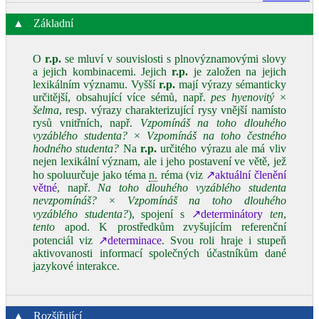
▲
Základní
O
r.p.
se mluví v souvislosti s plnovýznamovými slovy
a jejich kombinacemi. Jejich
r.p.
je založen na jejich
lexikálním významu. Vyšší
r.p.
mají výrazy sémanticky
určitější, obsahující více sémů, např.
pes hyenovitý
×
šelma
, resp. výrazy charakterizující rysy vnější namísto
rysů vnitřních, např.
Vzpomínáš na toho dlouhého
vyzáblého studenta?
×
Vzpomínáš na toho čestného
hodného studenta?
Na
r.p.
určitého výrazu ale má vliv
nejen lexikální význam, ale i jeho postavení ve větě, jež
ho spoluurčuje jako téma
n.
réma (viz
↗aktuální členění
větné
, např.
Na toho dlouhého vyzáblého studenta
nevzpomínáš?
×
Vzpomínáš na toho dlouhého
vyzáblého studenta?
), spojení s
↗determinátory
ten
,
tento
apod. K prostředkům zvyšujícím referenční
potenciál viz
↗determinace
. Svou roli hraje i stupeň
aktivovanosti informací společných účastníkům dané
jazykové interakce.
▲
Rozšiřující