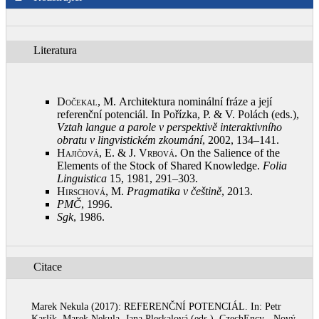
Literatura
Dočekal, M.
Architektura nominální fráze a její
referenční potenciál. In Pořízka, P. & V. Polách (eds.),
Vztah langue a parole v perspektivě interaktivního
obratu v lingvistickém zkoumání
, 2002, 134–141
.
Hajičová, E. & J. Vrbová
. On the Salience of the
Elements of the Stock of Shared Knowledge.
Folia
Linguistica
15, 1981, 291–303
.
Hirschová, M.
Pragmatika v češtině
, 2013
.
PMČ
, 1996
.
Sgk
, 1986
.
Citace
Marek Nekula (2017): REFERENČNÍ POTENCIÁL. In: Petr
Karlík, Marek Nekula, Jana Pleskalová (eds.), CzechEncy - Nový