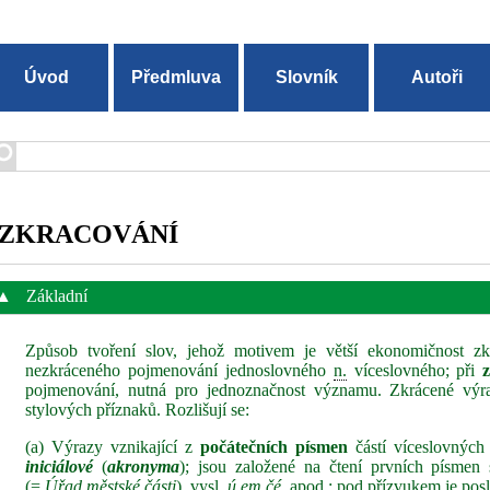
Úvod
Předmluva
Slovník
Autoři
ZKRACOVÁNÍ
▲
Základní
Způsob tvoření slov, jehož motivem je větší ekonomičnost zk
nezkráceného pojmenování jednoslovného
n.
víceslovného; při
z
pojmenování, nutná pro jednoznačnost významu. Zkrácené výr
stylových příznaků. Rozlišují se:
(a) Výrazy vznikající z
počátečních písmen
částí víceslovnýc
iniciálové
(
akronyma
); jsou založené na čtení prvních písmen
(=
Úřad městské části
), vysl.
ú em čé
, apod.; pod přízvukem je posl