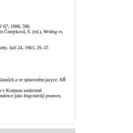
ír
67, 1988, 596
.
n Čmejrková, S. (ed.),
Writing vs.
ásoby.
SaS
24, 1963, 29–37
.
lanzích a ve spisovném jazyce.
NŘ
en v Korpusu soukromé
dence jako lingvistický pramen
,