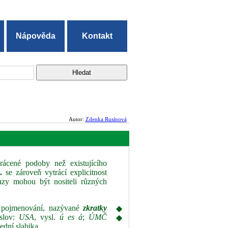
Nápověda
Kontakt
Autor:
Zdenka Rusínová
rácené podoby než existujícího
.
se zároveň vytrácí explicitnost
azy mohou být nositeli různých
h pojmenování, nazývané
zkratky
◆
 slov:
USA
, vysl.
ú es á
;
ÚMČ
◆
ední slabika.