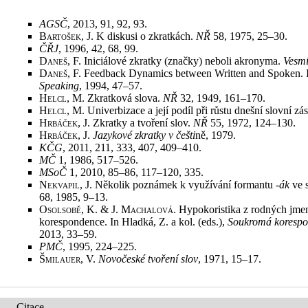
AGSČ
, 2013, 91, 92, 93
.
Bartošek, J.
K diskusi o zkratkách.
NŘ
58, 1975, 25–30
.
ČŘJ
, 1996, 42, 68, 99
.
Daneš, F.
Iniciálové zkratky (značky) neboli akronyma.
Vesm
Daneš, F.
Feedback Dynamics between Written and Spoken. I
Speaking
, 1994, 47–57
.
Helcl, M.
Zkratková slova.
NŘ
32, 1949, 161–170
.
Helcl, M.
Univerbizace a její podíl při růstu dnešní slovní z
Hrbáček, J.
Zkratky a tvoření slov.
NŘ
55, 1972, 124–130
.
Hrbáček, J.
Jazykové zkratky v češti
ně, 1979
.
KČG
, 2011, 211, 333, 407, 409–410
.
MČ
1, 1986, 517–526
.
MSoČ
1, 2010, 85–86, 117–120, 335
.
Nekvapil, J.
Několik poznámek k využívání formantu
‑ák
ve s
68, 1985, 9–13
.
Osolsobě, K. & J. Machalová
. Hypokoristika z rodných jm
korespondence. In Hladká, Z. a kol. (eds.),
Soukromá korespon
2013, 33–59
.
PMČ
, 1995, 224–225
.
Šmilauer, V.
Novočeské tvoření slov
, 1971, 15–17
.
Citace