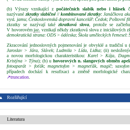
(b) Výrazy vznikající z
počátečních slabik nebo i hlásek
čá
nazývané
zkratky slabičné
//
kombinované zkratky
:
Janáčkova ak
vysl
. jamu
;
Československá dopravní kancelář
:
Čedok
;
Poštovní fil
zkratky se nazývají také
zkratková slova
, protože se začleň
V hovorovém
jaz.
vznikají někdy zkratková slova z iniciálových z
demokratická strana
:
ODS
>
ódéeska
;
Škola uměleckých řemesel
:
Zkracování jednoslovných pojmenování je obvyklé a tradiční u 
Jaroslav > Jára
,
Slávek
;
Ludmila
>
Lída
,
Lidka
; (ii) nesložen
a novou morfologickou charakteristikou:
Karel
>
Kája
,
Dagm
Kristýna > Týna
); (b) u
hovorových n. slangových obměn apel
fotoaparát > foťák
;
magnetofon > magneťák
,
magič
;
saxofo
případech dochází k resufixaci a změně morfologické chara
↗truncation
.
▲
Rozšiřující
Literatura