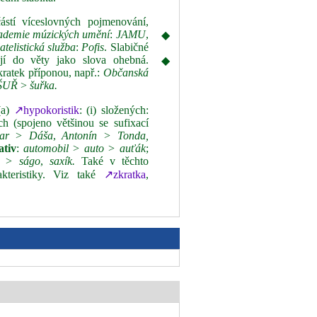
stí víceslovných pojmenování,
ademie múzických umění
:
JAMU
,
◆
atelistická služba
:
Pofis
. Slabičné
ují do věty jako slova ohebná.
◆
kratek příponou, např.:
Občanská
ŠUŘ
>
šuřka.
(a)
↗hypokoristik
: (i) složených:
ých (spojeno většinou se sufixací
ar > Dáša
,
Antonín > Tonda,
ativ
:
automobil > auto > auťák
;
n > ságo
,
saxík.
Také v těchto
kteristiky. Viz také
↗zkratka
,