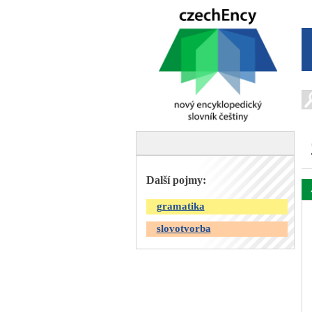
Další pojmy:
gramatika
slovotvorba