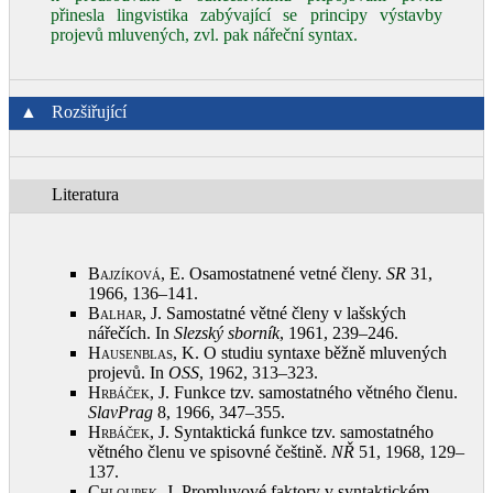
přinesla lingvistika zabývající se principy výstavby
projevů mluvených, zvl. pak nářeční syntax.
▲
Rozšiřující
Literatura
Bajzíková, E.
Osamostatnené vetné členy.
SR
31,
1966, 136–141
.
Balhar, J.
Samostatné větné členy v lašských
nářečích. In
Slezský sborník
, 1961, 239–246
.
Hausenblas, K.
O studiu syntaxe běžně mluvených
projevů. In
OSS
, 1962, 313–323
.
Hrbáček, J.
Funkce tzv. samostatného větného členu.
SlavPrag
8, 1966, 347–355
.
Hrbáček, J.
Syntaktická funkce tzv. samostatného
větného členu ve spisovné češtině.
NŘ
51, 1968, 129–
137
.
Chloupek, J.
Promluvové faktory v syntaktickém