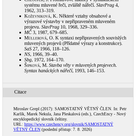
systému mluvené řeči, zvláště nářečí.
SlavPrag
4,
1962, 313–319
.
Koževniková, K.
Některé vztahy obsahové a
výrazové výstavby v nepřipraveném mluveném
projevu.
SlavPrag
10, 1968, 329–336
.
MČ
3, 1987, 679–685
.
Müllerová, O.
K syntaxi nepřipravených souvislých
mluvených projevů (Přídatné výrazy a konstrukce).
SaS
27, 1966, 118–126
.
NS
, 1966, 39–40
.
Sbg
, 1972, 164–170
.
Šipková, M.
Stavba věty v mluvených projevech.
Syntax hanáckých nářečí
, 1993, 146–153
.
Citace
Miroslav Grepl (2017): SAMOSTATNÝ VĚTNÝ ČLEN. In: Petr
Karlík, Marek Nekula, Jana Pleskalová (eds.), CzechEncy - Nový
encyklopedický slovník češtiny.
URL:
https://www.czechency.org/slovnik/SAMOSTATNÝ
VĚTNÝ ČLEN
(poslední přístup: 7. 8. 2026)