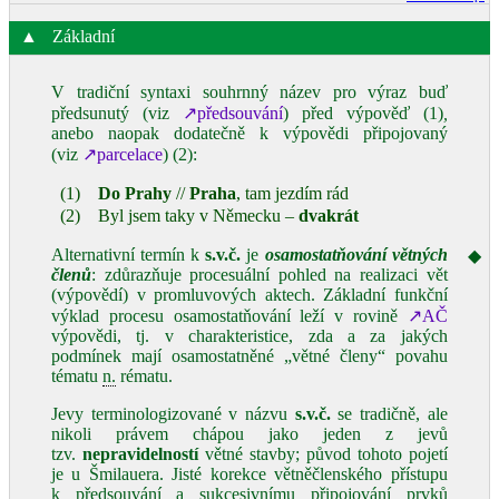
▲
Základní
V tradiční syntaxi souhrnný název pro výraz buď
předsunutý (viz
↗předsouvání
) před výpověď (1)
,
anebo naopak dodatečně k výpovědi připojovaný
(viz
↗parcelace
) (2):
(1)
Do Prahy
//
Praha
, tam jezdím rád
(2)
Byl jsem taky v Německu –
dvakrát
Alternativní termín k
s.v.č.
je
osamostatňování větných
◆
členů
: zdůrazňuje procesuální pohled na realizaci vět
(výpovědí) v promluvových aktech. Základní funkční
výklad procesu osamostatňování leží v rovině
↗AČ
výpovědi, tj. v charakteristice, zda a za jakých
podmínek mají osamostatněné „větné členy“ povahu
tématu
n.
rématu.
Jevy terminologizované v názvu
s.v.č.
se tradičně, ale
nikoli právem chápou jako jeden z jevů
tzv.
nepravidelností
větné stavby; původ tohoto pojetí
je u Šmilauera. Jisté korekce větněčlenského přístupu
k předsouvání a sukcesivnímu připojování prvků