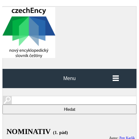
Menu
NOMINATIV
(1. pád)
Autor:
Petr Karlík