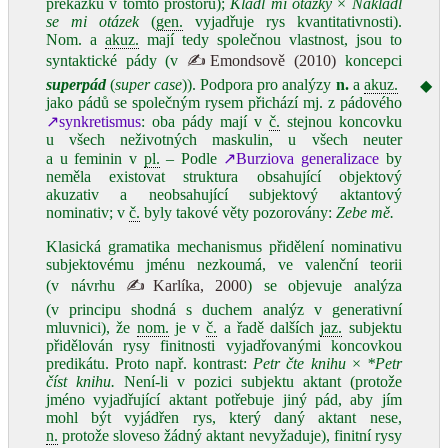
překážku v tomto prostoru);
Kladl mi otázky
×
Nakladl
se mi otázek
(
gen.
vyjadřuje rys kvantitativnosti).
Nom. a
akuz.
mají tedy společnou vlastnost, jsou to
syntaktické pády (v
✍Emondsově (2010)
koncepci
superpád
(
super case
)). Podpora pro analýzy
n.
a
akuz.
◆
jako pádů se společným rysem přichází mj. z pádového
↗synkretismus
: oba pády mají v
č.
stejnou koncovku
u všech neživotných maskulin, u všech neuter
a u feminin v
pl.
– Podle
↗Burziova generalizace
by
neměla existovat struktura obsahující objektový
akuzativ a neobsahující subjektový aktantový
nominativ; v
č.
byly takové věty pozorovány:
Zebe mě.
Klasická gramatika mechanismus přidělení nominativu
subjektovému jménu nezkoumá, ve valenční teorii
(v návrhu
✍Karlíka, 2000
) se objevuje analýza
(v principu shodná s duchem analýz v generativní
mluvnici), že
nom.
je v
č.
a řadě dalších
jaz.
subjektu
přidělován rysy finitnosti vyjadřovanými koncovkou
predikátu. Proto např. kontrast:
Petr čte knihu
×
*Petr
číst knihu.
Není‑li v pozici subjektu aktant (protože
jméno vyjadřující aktant potřebuje jiný pád, aby jím
mohl být vyjádřen rys, který daný aktant nese,
n.
protože sloveso žádný aktant nevyžaduje), finitní rysy