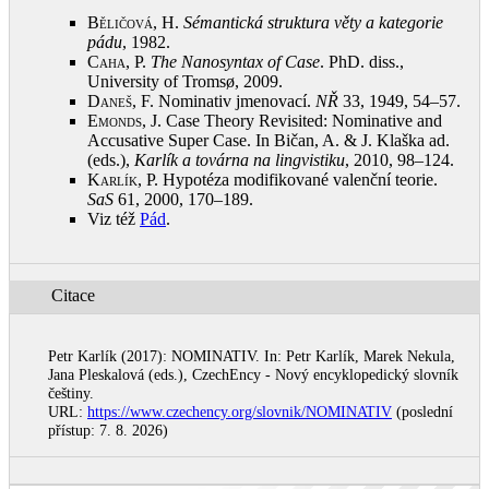
Běličová, H.
Sémantická struktura věty a kategorie
pádu
, 1982
.
Caha, P.
The Nanosyntax of Case
. PhD. diss.,
University of Tromsø, 2009
.
Daneš, F.
Nominativ jmenovací.
NŘ
33, 1949, 54‒57
.
Emonds, J.
Case Theory Revisited: Nominative and
Accusative Super Case. In Bičan, A. & J. Klaška ad.
(eds.),
Karlík a továrna na lingvistiku
, 2010, 98‒124
.
Karlík, P.
Hypotéza modifikované valenční teorie.
SaS
61, 2000, 170‒189
.
Viz též
Pád
.
Citace
Petr Karlík (2017): NOMINATIV. In: Petr Karlík, Marek Nekula,
Jana Pleskalová (eds.), CzechEncy - Nový encyklopedický slovník
češtiny.
URL:
https://www.czechency.org/slovnik/NOMINATIV
(poslední
přístup: 7. 8. 2026)