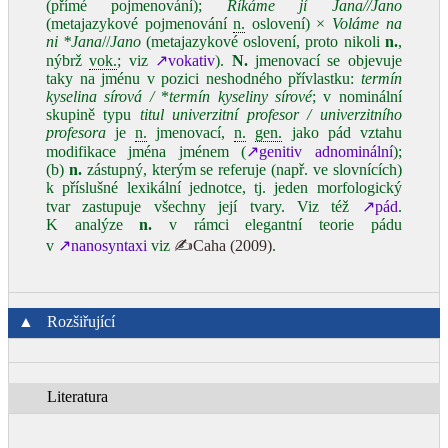
(přímé pojmenování);
Říkáme jí Jana//Jano
(metajazykové pojmenování
n.
oslovení) ×
Voláme na
ni *Jana
//
Jano
(metajazykové oslovení, proto nikoli
n.
,
nýbrž
vok.
; viz
↗vokativ
).
N.
jmenovací se objevuje
taky na jménu v pozici neshodného přívlastku:
termín
kyselina sírová /
*
termín kyseliny sírové
; v nominální
skupině typu
titul univerzitní profesor / univerzitního
profesora
je
n.
jmenovací,
n.
gen.
jako pád vztahu
modifikace jména jménem (
↗genitiv adnominální
);
(b)
n.
zástupný, kterým se referuje (např. ve slovnících)
k příslušné lexikální jednotce, tj. jeden morfologický
tvar zastupuje všechny její tvary. Viz též
↗pád
.
K analýze
n.
v rámci elegantní teorie pádu
v
↗nanosyntaxi
viz
✍Caha (2009)
.
▲
Rozšiřující
Literatura