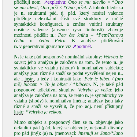
přidělují nom.
↗expletivu
:
Ono se mu ulevilo
× *
Ono
se mu ulevit
;
Ono prší
× *
Ono pršet
. Z tohoto hlediska
je
n.
strukturní pád, tj. pád, který nositel valence
přiděluje nelexikální částí své struktury v určité
syntaktické konfiguraci, a změna vnitřní struktury
nositele valence (absence rysu finitnosti) zbavuje
možnosti přidělit
n.
:
Petr čte knihu ‒ *Petr/Petrova
četba
n.
četba Petra.
K analýze přidělování
n.
v generativní gramatice viz
↗podmět
.
N.
je také pád posponové nominální skupiny:
Velryba je
savec
; jeho analýza je založena na tom, že tento
n.
je
syntakticky ve vztahu (shody) k nominativu subjektu;
analýzy jsou různé a snaží se podat vysvětlení nejen
n.
,
ale i
instr.
, a tedy i kontrastů jako:
Petr je blbec / (pro
mě) blbcem
×
To je blbec /
*
blbcem
.
N.
je také pád
posponové adjektivní skupiny:
Velryba je velká
; jeho
analýza je založena na tom, že tento
n.
je syntakticky ve
vztahu (shody) k nominativu jména; analýzy jsou taky
různé a snaží se vysvětlit, že pro
adj.
není přístupný
instr.
:
*Velryba je velkou
.
Mimo subjekt a posponový člen se
n.
objevuje jako
defaultní pád (pád, který se objevuje, nejsou‑li důvody
pro pád jiný): (a)
n.
jmenovací:
Jmenuji se Jana/*Jano