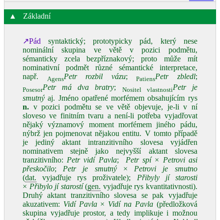
▲
Základní
↗Pád
syntaktický; prototypicky pád, který nese
nominální skupina ve větě v pozici podmětu,
sémanticky zcela bezpříznakový; proto může mít
nominativní podmět různé sémantické interpretace,
např.
Petr rozbil vázu
;
Petr zbledl
;
Agens
Patiens
Petr má dva bratry
;
Petr je
Posesor
Nositel vlastnosti
smutný
aj. Jméno opatřené morfémem obsahujícím rys
n.
v pozici podmětu se ve větě objevuje, je‑li v ní
sloveso ve finitním tvaru a není‑li potřeba vyjadřovat
nějaký významový moment morfémem jiného pádu,
nýbrž jen pojmenovat nějakou entitu. V tomto případě
je jediný aktant intranzitivního slovesa vyjádřen
nominativem stejně jako nejvyšší aktant slovesa
tranzitivního:
Petr vidí Pavla
;
Petr spí
×
Petrovi asi
přeskočilo
;
Petr je smutný
×
Petrovi je smutno
(
dat.
vyjadřuje rys proživatele);
Přibyly jí starosti
×
Přibylo jí starostí
(
gen.
vyjadřuje rys kvantitativnosti).
Druhý aktant tranzitivního slovesa se pak vyjadřuje
akuzativem:
Vidí Pavla
×
Vidí na Pavla
(předložková
skupina vyjadřuje prostor, a tedy implikuje i možnou