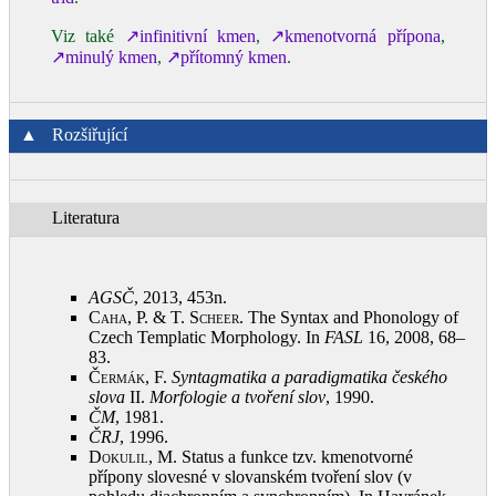
Viz také
↗infinitivní kmen
,
↗kmenotvorná přípona
,
↗minulý kmen
,
↗přítomný kmen
.
▲
Rozšiřující
Literatura
AGSČ
, 2013, 453n
.
Caha, P. & T. Scheer
. The Syntax and Phonology of
Czech Templatic Morphology. In
FASL
16, 2008, 68–
83
.
Čermák, F.
Syntagmatika a paradigmatika českého
slova
II.
Morfologie a tvoření slov
, 1990
.
ČM
, 1981
.
ČRJ
, 1996
.
Dokulil, M.
Status a funkce tzv. kmenotvorné
přípony slovesné v slovanském tvoření slov (v