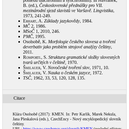
pohledu diachronním a synchronním). In Havránek,
B. (ed.),
Československé přednášky pro VII.
mezinárodní sjezd slavistů ve Varšavě. Lingvistika
,
1973, 241‑249
.
Erhart, A.
Základy jazykovědy
, 1984
.
MČ
2, 1986
.
MSoČ
1, 2010, 246
.
PMČ
, 1995
.
Osolsobě, K
.
Morfologie českého slovesa a tvoření
deverbativ jako problém strojové analýzy češtiny
,
2011
.
Romportl, S.
Struktura gramatické složky slovesných
tvarů určitých v češtině,
1970
.
Šmilauer, V.
Novočeské tvoření slov
, 1971, 10
.
Šmilauer, V.
Nauka o českém jazyce,
1972
.
TSČ
, 1962, 33, 53, 120, 128, 135
.
Citace
Klára Osolsobě (2017): KMEN. In: Petr Karlík, Marek Nekula,
Jana Pleskalová (eds.), CzechEncy - Nový encyklopedický slovník
češtiny.
URL:
https://www.czechency.org/slovnik/KMEN
(poslední přístup: