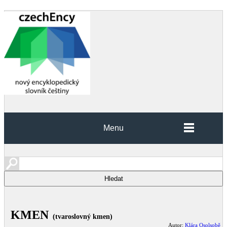
Menu
KMEN
(tvaroslovný kmen)
Autor:
Klára Osolsobě