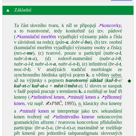
▲
Základní
Ta část slovního tvaru, k níž se připojují
↗koncovky
,
a to tvarotvorné, tedy konkrétně (a) tzv. pádové
(
↗kumulační morfém
vyjadřující významy pádu a čísla
v závislosti na rodu); (
pán
‑a
,
dobr‑é
‑ho
), (b) tzv. osobní
(kumulační morfém vyjadřující významy osoby a čísla);
(
nes‑e
‑me
), (c) tvarové, pouze u participií (
nabr‑a
‑l
,
nabr:á
‑n
‑a
), (d) rodově‑numerální (
nabr‑a‑l
‑0
,
nabr‑a‑l
‑i
;
nabr‑á‑n
‑a
,
nabr‑á‑n
‑i
), (e) infinitivní (
br‑á
‑t
,
moc‑0
‑i
)
.
V analýzách tradiční morfologie ze
synchronního hlediska splývá pojem
k.
u většiny
subst.
až na výjimky s pojmem
tvarotvorný základ
(
kuř‑0‑
e/
◆
kuř‑et
‑e
/ kuř‑at
‑a ×
měst‑
0/
měst‑
a
). U sloves se naopak
v řadě popisů pracuje s termínem
k.
a rozlišují se buď tři
kmeny (
↗infinitivní kmen
,
↗minulý kmen
a
↗přítomný
kmen
, viz např.
✍
PMČ
, 1995
),
n.
klasicky dva kmeny
a
↗minulý kmen
se interpretuje jako tzv. sekundární
kmen tvořený od
↗infinitivního kmene
nekoncovým
gramatickým afixem / tvarovou koncovkou příslušného
participia: (
br
‑
a‑l
)
‑a
, (
br
‑
á‑n
)
‑a
; maximálně se rozlišuje
pět kmenů pro jednotlivá subparadigmata slovesných