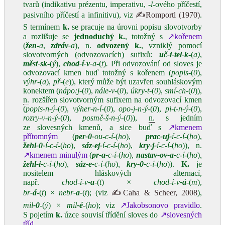
tvarů (indikativu prézentu, imperativu,
‑l
‑ového příčestí,
pasivního příčestí a infinitivu), viz
✍Romportl (1970)
.
S termínem
k.
se pracuje na úrovni popisu slovotvorby
a rozlišuje se
jednoduchý
k.
, totožný s
↗kořenem
(
žen
‑a
,
zdráv‑
a
), n.
odvozený
k.
, vzniklý pomocí
slovotvorných (odvozovacích) sufixů:
uč‑i‑tel‑k
‑
(
a)
,
měst‑sk
‑
(
ý
),
chod‑í‑v‑
a‑
(
t
)
.
Při odvozování od sloves je
odvozovací kmen buď totožný s kořenem (
popis‑
(
0
),
výhr‑
(
a
),
př‑
(
e
)), který může být uzavřen souhláskovým
konektem (
nápo:j‑
(
0
),
nále‑v‑
(
0
),
úkry‑t‑
(
0
),
smí‑ch‑
(
0
)),
n.
rozšířen slovotvorným sufixem na odvozovací kmen
(
popis‑n‑ý‑
(
0
),
výher‑n‑í‑
(
0
),
opo‑j‑n‑ý‑
(
0
),
pi‑t‑n‑ý‑
(
0
),
rozry‑v‑n‑ý‑
(
0
),
posmě‑š‑n‑ý‑
(
0
)),
n.
s jedním
ze slovesných kmenů, a sice buď s
↗kmenem
přítomným
(
per‑0‑
ou‑c‑í‑
(
ho
),
prac‑uj‑
í‑c‑í‑
(
ho
),
žehl‑0‑
í‑c‑í‑
(
ho
),
sáz‑ej‑
í‑c‑í‑
(
ho
),
kry‑j‑
í‑c‑í‑
(
ho
)), n.
↗kmenem minulým
(
pr‑a‑
c‑í‑
(
ho
)
,
nastav‑ov‑a‑
c‑í‑
(
ho
)
,
žehl‑i‑
c‑í‑
(
ho
)
,
sáz‑e‑
c‑í‑
(
ho
)
,
kry‑0‑
c‑í‑
(
ho
)).
K.
je
nositelem hláskových alternací,
např.
chod‑í‑v
‑a
‑
(
t
) ×
chod‑í‑v
‑á
‑
(
m
),
br
‑á
‑
(
t
) ×
nebr
‑a‑
(
t
); (viz
✍Caha & Scheer, 2008
),
mil
‑0
‑
(
ý
)
× mil
‑é
‑
(
ho
); viz
↗Jakobsonovo pravidlo
.
S pojetím
k.
úzce souvisí třídění sloves do
↗slovesných
tříd
.