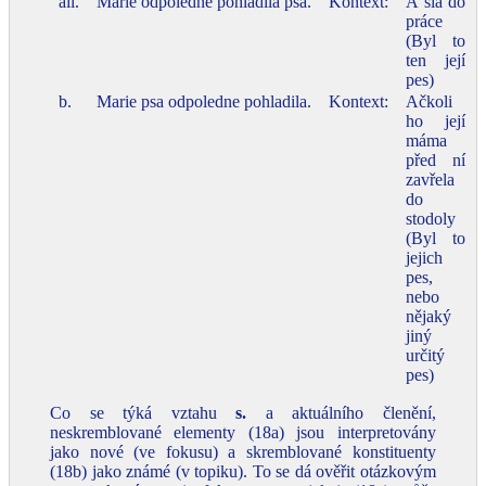
aii.
Marie odpoledne pohladila psa.
Kontext:
A šla do
práce
(Byl to
ten její
pes)
b.
Marie psa odpoledne pohladila.
Kontext:
Ačkoli
ho její
máma
před ní
zavřela
do
stodoly
(Byl to
jejich
pes,
nebo
nějaký
jiný
určitý
pes)
Co se týká vztahu
s.
a aktuálního členění,
neskremblované elementy (18a) jsou interpretovány
jako nové (ve fokusu) a skremblované konstituenty
(18b) jako známé (v topiku). To se dá ověřit otázkovým