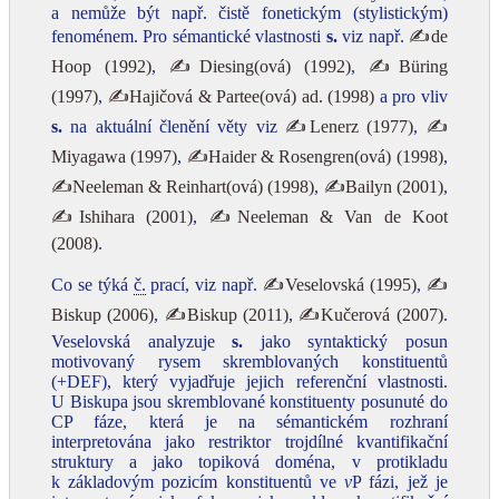
a nemůže být např. čistě fonetickým (stylistickým)
fenoménem. Pro sémantické vlastnosti
s.
viz např.
✍de
Hoop (1992)
,
✍Diesing(ová) (1992)
,
✍Büring
(1997)
,
✍Hajičová & Partee(ová) ad. (1998)
a pro vliv
s.
na aktuální členění věty viz
✍Lenerz (1977)
,
✍
Miyagawa (1997)
,
✍Haider & Rosengren(ová) (1998)
,
✍Neeleman & Reinhart(ová) (1998)
,
✍Bailyn (2001)
,
✍Ishihara (2001)
,
✍Neeleman & Van de Koot
(2008)
.
Co se týká
č.
prací, viz např.
✍Veselovská (1995)
,
✍
Biskup (2006)
,
✍Biskup (2011)
,
✍Kučerová (2007)
.
Veselovská analyzuje
s.
jako syntaktický posun
motivovaný rysem skremblovaných konstituentů
(+DEF), který vyjadřuje jejich referenční vlastnosti.
U Biskupa jsou skremblované konstituenty posunuté do
CP fáze, která je na sémantickém rozhraní
interpretována jako restriktor trojdílné kvantifikační
struktury a jako topiková doména, v protikladu
k základovým pozicím konstituentů ve
v
P fázi, jež je