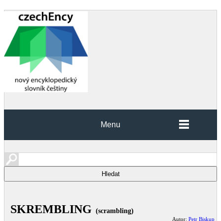
Menu
SKREMBLING
(scrambling)
Autor:
Petr Biskup