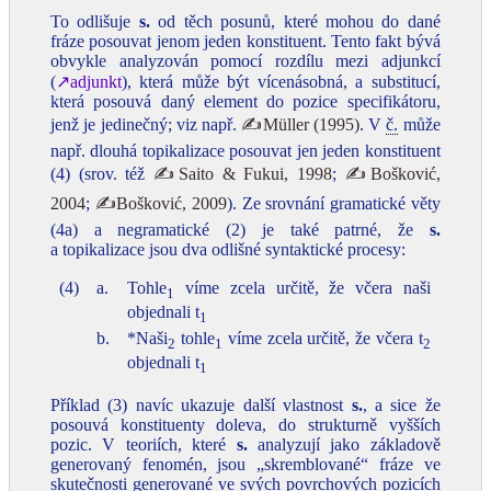
To odlišuje
s.
od těch posunů, které mohou do dané
fráze posouvat jenom jeden konstituent. Tento fakt bývá
obvykle analyzován pomocí rozdílu mezi adjunkcí
(
↗adjunkt
), která může být vícenásobná, a substitucí,
která posouvá daný element do pozice specifikátoru,
jenž je jedinečný; viz např.
✍Müller (1995)
. V
č.
může
např. dlouhá topikalizace posouvat jen jeden konstituent
(4) (srov. též
✍Saito & Fukui, 1998
;
✍Bošković,
2004
;
✍Bošković, 2009
). Ze srovnání gramatické věty
(4a) a negramatické (2) je také patrné, že
s.
a topikalizace jsou dva odlišné syntaktické procesy:
(4)
a.
Tohle
víme zcela určitě, že včera naši
1
objednali t
1
b.
*Naši
tohle
víme zcela určitě, že včera t
2
1
2
objednali t
1
Příklad (3) navíc ukazuje další vlastnost
s.
, a sice že
posouvá konstituenty doleva, do strukturně vyšších
pozic. V teoriích, které
s.
analyzují jako základově
generovaný fenomén, jsou „skremblované“ fráze ve
skutečnosti generované ve svých povrchových pozicích