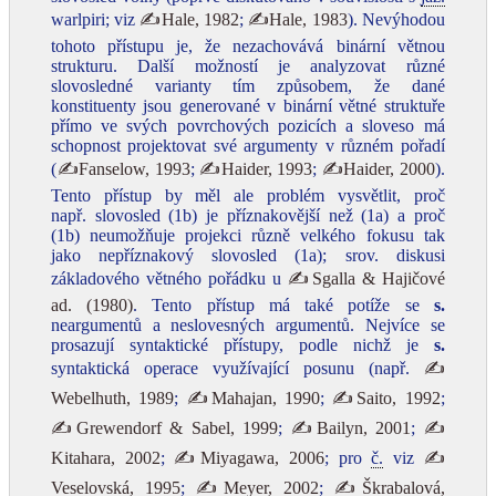
warlpiri; viz
✍Hale, 1982
;
✍Hale, 1983
). Nevýhodou
tohoto přístupu je, že nezachovává binární větnou
strukturu. Další možností je analyzovat různé
slovosledné varianty tím způsobem, že dané
konstituenty jsou generované v binární větné struktuře
přímo ve svých povrchových pozicích a sloveso má
schopnost projektovat své argumenty v různém pořadí
(
✍Fanselow, 1993
;
✍Haider, 1993
;
✍Haider, 2000
).
Tento přístup by měl ale problém vysvětlit, proč
např. slovosled (1b) je příznakovější než (1a) a proč
(1b) neumožňuje projekci různě velkého fokusu tak
jako nepříznakový slovosled (1a); srov. diskusi
základového větného pořádku u
✍Sgalla & Hajičové
ad. (1980)
. Tento přístup má také potíže se
s.
neargumentů a neslovesných argumentů. Nejvíce se
prosazují syntaktické přístupy, podle nichž je
s.
syntaktická operace využívající posunu (např.
✍
Webelhuth, 1989
;
✍Mahajan, 1990
;
✍Saito, 1992
;
✍Grewendorf & Sabel, 1999
;
✍Bailyn, 2001
;
✍
Kitahara, 2002
;
✍Miyagawa, 2006
; pro
č.
viz
✍
Veselovská, 1995
;
✍Meyer, 2002
;
✍Škrabalová,