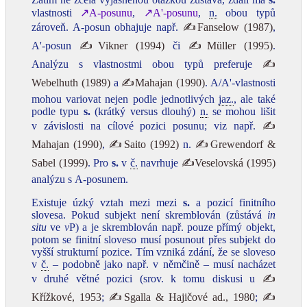
vlastnosti
↗A‑posunu
,
↗A'‑posunu
,
n.
obou typů
zároveň. A‑posun obhajuje např.
✍Fanselow (1987)
,
A'‑posun
✍Vikner (1994)
či
✍Müller (1995)
.
Analýzu s vlastnostmi obou typů preferuje
✍
Webelhuth (1989)
a
✍Mahajan (1990)
. A/A'‑vlastnosti
mohou variovat nejen podle jednotlivých
jaz.
, ale také
podle typu
s.
(krátký versus dlouhý)
n.
se mohou lišit
v závislosti na cílové pozici posunu; viz např.
✍
Mahajan (1990)
,
✍Saito (1992)
n.
✍Grewendorf &
Sabel (1999)
. Pro
s.
v
č.
navrhuje
✍Veselovská (1995)
analýzu s A‑posunem.
Existuje úzký vztah mezi mezi
s.
a pozicí finitního
slovesa. Pokud subjekt není skremblován (zůstává
in
situ
ve
v
P) a je skremblován např. pouze přímý objekt,
potom se finitní sloveso musí posunout přes subjekt do
vyšší strukturní pozice. Tím vzniká zdání, že se sloveso
v
č.
– podobně jako např. v němčině – musí nacházet
v druhé větné pozici (srov. k tomu diskusi u
✍
Křížkové, 1953
;
✍Sgalla & Hajičové ad., 1980
;
✍