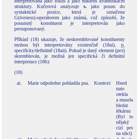
interpretována jako fokus a jako nukleus kvantifikační
struktury. Kučerová analyzuje
s.
jako posun do
syntaktické pozice, která je označena
G(iveness)‑operátorem jako známá, což způsobí, že
posunutý konstituent je interpretován jako
presuponovaný.
Příklad (18) ukazuje, že neskremblované konstituenty
mohou být interpretovány existenčně (18ai),
n.
specificky/definitně (18aii). Pokud je daný element (
pes
)
skremblován, je možná jen specifická či definitní
interpretace (18b):
(18)
ai.
Marie odpoledne pohladila psa.
Kontext:
Hned
nato
otekla
a musela
hledat
lékárnu
(Byl to
nějaký
cizí pes
na ulici)