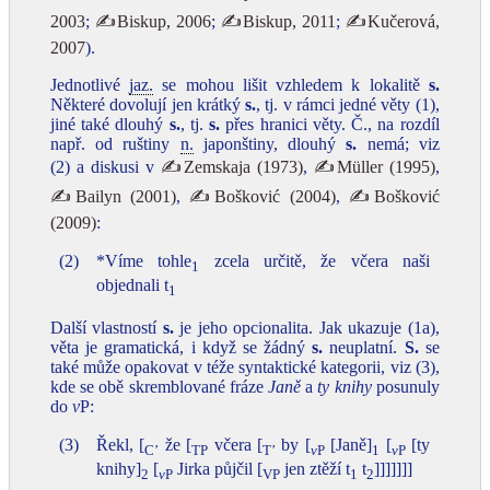
2003
;
✍Biskup, 2006
;
✍Biskup, 2011
;
✍Kučerová,
2007
).
Jednotlivé
jaz.
se mohou lišit vzhledem k lokalitě
s.
Některé dovolují jen krátký
s.
, tj. v rámci jedné věty (1),
jiné také dlouhý
s.
, tj.
s.
přes hranici věty. Č., na rozdíl
např. od ruštiny
n.
japonštiny, dlouhý
s.
nemá; viz
(2) a diskusi v
✍Zemskaja (1973)
,
✍Müller (1995)
,
✍Bailyn (2001)
,
✍Bošković (2004)
,
✍Bošković
(2009)
:
(2)
*Víme tohle
zcela určitě, že včera naši
1
objednali t
1
Další vlastností
s.
je jeho opcionalita. Jak ukazuje (1a),
věta je gramatická, i když se žádný
s.
neuplatní.
S.
se
také může opakovat v téže syntaktické kategorii, viz (3),
kde se obě skremblované fráze
Janě
a
ty knihy
posunuly
do
v
P:
(3)
Řekl, [
že [
včera [
by [
[Janě]
[
[ty
C’
TP
T’
v
P
1
v
P
knihy]
[
Jirka půjčil [
jen ztěží t
t
]]]]]]]
2
v
P
VP
1
2