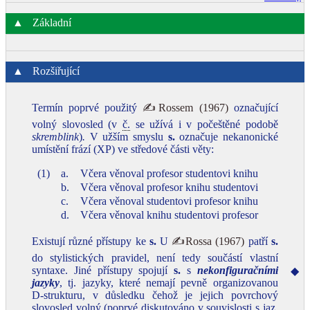
▲
Základní
▲
Rozšiřující
Termín poprvé použitý
✍Rossem (1967)
označující
volný slovosled (v
č.
se užívá i v počeštěné podobě
skremblink
)
.
V užším smyslu
s.
označuje nekanonické
umístění frází (XP) ve středové části věty:
(1)
a.
Včera věnoval profesor studentovi knihu
b.
Včera věnoval profesor knihu studentovi
c.
Včera věnoval studentovi profesor knihu
d.
Včera věnoval knihu studentovi profesor
Existují různé přístupy ke
s.
U
✍Rossa (1967)
patří
s.
do stylistických pravidel, není tedy součástí vlastní
syntaxe. Jiné přístupy spojují
s.
s
nekonfiguračními
◆
jazyky
, tj. jazyky, které nemají pevně organizovanou
D‑strukturu, v důsledku čehož je jejich povrchový
slovosled volný (poprvé diskutováno v souvislosti s
jaz.