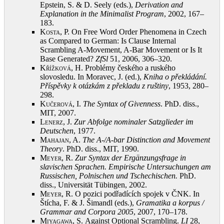
Epstein, S. & D. Seely (eds.),
Derivation and
Explanation in the Minimalist Program
, 2002, 167–
183
.
Kosta, P.
On Free Word Order Phenomena in Czech
as Compared to German: Is Clause Internal
Scrambling A-Movement, A-Bar Movement or Is It
Base Generated?
ZfSl
51, 2006, 306–320
.
Křížková, H.
Problémy českého a ruského
slovosledu. In Moravec, J. (ed.),
Kniha o překládání.
Příspěvky k otázkám z překladu z ruštiny
, 1953, 280–
298
.
Kučerová, I.
The Syntax of Givenness
. PhD. diss.,
MIT, 2007
.
Lenerz, J.
Zur Abfolge nominaler Satzglieder im
Deutschen
, 1977
.
Mahajan, A.
The A-/A-bar Distinction and Movement
Theory
. PhD. diss., MIT, 1990
.
Meyer, R.
Zur Syntax der Ergänzungsfrage in
slavischen Sprachen.
Empirische Untersuchungen am
Russischen, Polnischen und Tschechischen.
PhD.
diss., Universität Tübingen, 2002
.
Meyer, R.
O pozici podřadících spojek v ČNK. In
Štícha, F. & J. Šimandl (eds.),
Gramatika a korpus /
Grammar and Corpora 2005
, 2007, 170–178
.
Miyagawa, S.
Against Optional Scrambling.
LI
28,