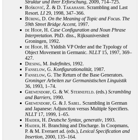
Struktur und ihrer Erforschung
, 2009, 714–725
.
Bošković, Ž. & D. Takahashi
. Scrambling and Last
Resort.
LI
29, 1998, 347–366
.
Büring, D.
On the Meaning of Topic and Focus. The
59th Street Bridge Accent
, 1997
.
de Hoop, H.
Case Configuration and Noun Phrase
Interpretation
. PhD. diss., Rijksuniversiteit
Groningen, 1992
.
de Hoop, H.
Yiddish VP Order and the Typology of
Object Movement in Germanic.
NLLT
15, 1997, 369–
427
.
Diesing, M.
Indefinites
, 1992
.
Fanselow, G.
Konfigurationalität
, 1987
.
Fanselow, G.
The Return of the Base Generators.
Groninger Arbeiten zur Germanistischen Linguistik
36, 1993, 1–74
.
Grewendorf, G. & W. Sternefeld
. (eds.)
Scrambling
and Barriers
, 1990
.
Grewendorf, G. & J. Sabel
. Scrambling in German
and Japanese: Adjunction versus Multiple Specifiers.
NLLT
17, 1999, 1–65
.
Haider, H.
Deutsche Syntax, generativ
, 1993
.
Haider, H.
Branching and Discharge. In Coopmans,
P. & M. Everaert ad. (eds.),
Lexical Specification and
Insertion
, 2000, 135–164
.