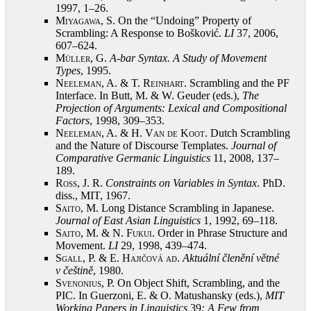
1997, 1–26
.
Miyagawa, S.
On the “Undoing” Property of
Scrambling: A Response to Bošković.
LI
37, 2006,
607–624
.
Müller, G.
A-bar Syntax. A Study of Movement
Types
, 1995
.
Neeleman, A. & T. Reinhart
. Scrambling and the PF
Interface. In Butt, M. & W. Geuder (eds.),
The
Projection of Arguments: Lexical and Compositional
Factors
, 1998, 309–353
.
Neeleman, A. & H. Van de Koot
. Dutch Scrambling
and the Nature of Discourse Templates.
Journal of
Comparative Germanic Linguistics
11, 2008, 137–
189
.
Ross, J.
R.
Constraints on Variables in Syntax
. PhD.
diss., MIT, 1967
.
Saito, M.
Long Distance Scrambling in Japanese.
Journal of East Asian Linguistics
1, 1992, 69–118
.
Saito, M. & N. Fukui
. Order in Phrase Structure and
Movement.
LI
29, 1998, 439–474
.
Sgall, P. & E. Hajičová ad
.
Aktuální členění větné
v češtině
, 1980
.
Svenonius, P.
On Object Shift, Scrambling, and the
PIC. In Guerzoni, E. & O. Matushansky (eds.),
MIT
Working Papers in Linguistics
39
: A Few from