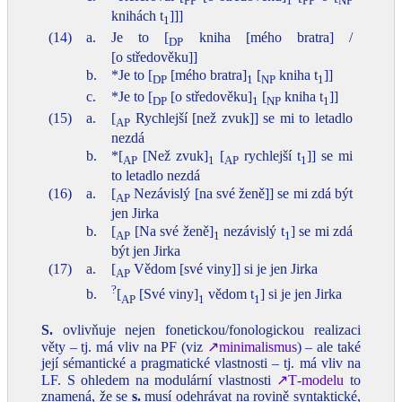
PP
1
PP
NP
knihách t
]]]
1
(14)
a.
Je to [
kniha [mého bratra] /
DP
[o středověku]]
b.
*Je to [
[mého bratra]
[
kniha t
]]
DP
1
NP
1
c.
*Je to [
[o středověku]
[
kniha t
]]
DP
1
NP
1
(15)
a.
[
Rychlejší [než zvuk]] se mi to letadlo
AP
nezdá
b.
*[
[Než zvuk]
[
rychlejší t
]] se mi
AP
1
AP
1
to letadlo nezdá
(16)
a.
[
Nezávislý [na své ženě]] se mi zdá být
AP
jen Jirka
b.
[
[Na své ženě]
nezávislý t
] se mi zdá
AP
1
1
být jen Jirka
(17)
a.
[
Vědom [své viny]] si je jen Jirka
AP
?
b.
[
[Své viny]
vědom t
] si je jen Jirka
AP
1
1
S.
ovlivňuje nejen fonetickou/fonologickou realizaci
věty – tj. má vliv na PF (viz
↗minimalismus
) – ale také
její sémantické a pragmatické vlastnosti – tj. má vliv na
LF. S ohledem na modulární vlastnosti
↗T‑modelu
to
znamená, že se
s.
musí odehrávat na rovině syntaktické,