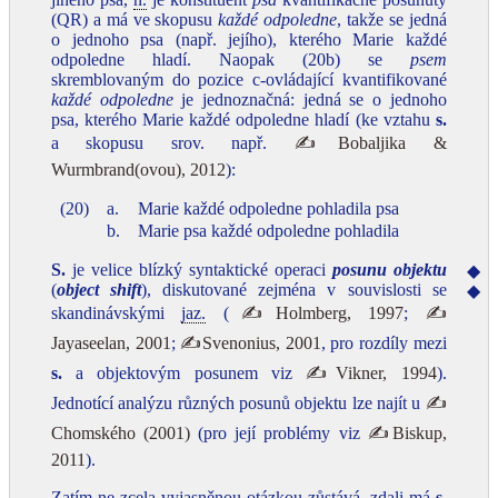
(QR) a má ve skopusu
každé odpoledne
, takže se jedná
o jednoho psa (např. jejího), kterého Marie každé
odpoledne hladí. Naopak (20b) se
psem
skremblovaným do pozice c‑ovládající kvantifikované
každé odpoledne
je jednoznačná: jedná se o jednoho
psa, kterého Marie každé odpoledne hladí (ke vztahu
s.
a skopusu srov. např.
✍Bobaljika &
Wurmbrand(ovou), 2012
):
(20)
a.
Marie každé odpoledne pohladila psa
b.
Marie psa každé odpoledne pohladila
S.
je velice blízký syntaktické operaci
posunu objektu
◆
(
object shift
), diskutované zejména v souvislosti se
◆
skandinávskými
jaz.
(
✍Holmberg, 1997
;
✍
Jayaseelan, 2001
;
✍Svenonius, 2001
, pro rozdíly mezi
s.
a objektovým posunem viz
✍Vikner, 1994
).
Jednotící analýzu různých posunů objektu lze najít u
✍
Chomského (2001)
(pro její problémy viz
✍Biskup,
2011
).
Zatím ne zcela vyjasněnou otázkou zůstává, zdali má
s.