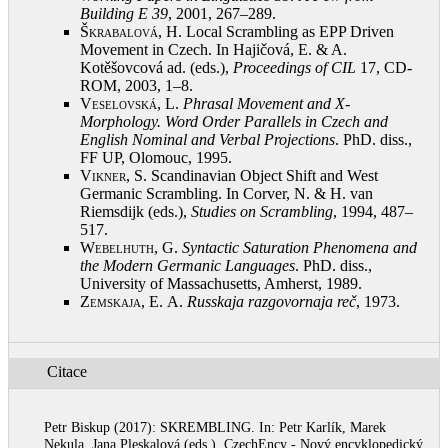
Building E 39
, 2001, 267–289
.
Škrabalová, H.
Local Scrambling as EPP Driven
Movement in Czech. In Hajičová, E. & A.
Kotěšovcová ad. (eds.),
Proceedings of CIL
17, CD-
ROM, 2003, 1–8
.
Veselovská, L.
Phrasal Movement and X-
Morphology. Word Order Parallels in Czech and
English Nominal and Verbal Projections
. PhD. diss.,
FF UP, Olomouc, 1995
.
Vikner, S.
Scandinavian Object Shift and West
Germanic Scrambling. In Corver, N. & H. van
Riemsdijk (eds.),
Studies on Scrambling
, 1994, 487–
517
.
Webelhuth, G.
Syntactic Saturation Phenomena
and
the Modern Germanic Languages
. PhD. diss.,
University of Massachusetts, Amherst, 1989
.
Zemskaja, E.
A.
Russkaja razgovornaja reč
, 1973
.
Citace
Petr Biskup (2017): SKREMBLING. In: Petr Karlík, Marek
Nekula, Jana Pleskalová (eds.), CzechEncy - Nový encyklopedický