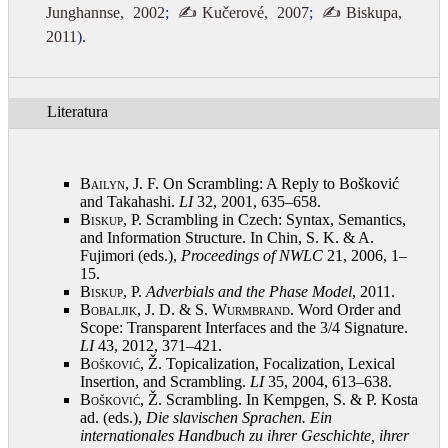
Junghannse, 2002
;
✍Kučerové, 2007
;
✍Biskupa,
2011
).
Literatura
Bailyn, J.
F. On Scrambling: A Reply to Bošković
and Takahashi.
LI
32, 2001, 635–658
.
Biskup, P.
Scrambling in Czech: Syntax, Semantics,
and Information Structure. In Chin, S. K. & A.
Fujimori (eds.),
Proceedings of NWLC
21, 2006, 1–
15
.
Biskup, P.
Adverbials and the Phase Model
, 2011
.
Bobaljik, J. D. & S. Wurmbrand
. Word Order and
Scope: Transparent Interfaces and the 3/4 Signature.
LI
43, 2012, 371–421
.
Bošković, Ž.
Topicalization, Focalization, Lexical
Insertion, and Scrambling.
LI
35, 2004, 613–638
.
Bošković, Ž.
Scrambling. In Kempgen, S. & P. Kosta
ad. (eds.),
Die slavischen Sprachen. Ein
internationales Handbuch zu ihrer Geschichte, ihrer