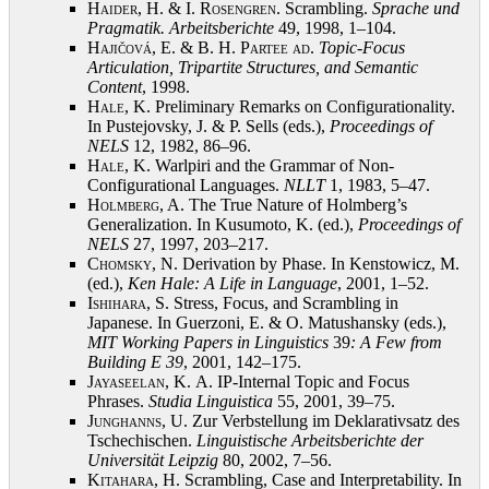
Haider, H. & I. Rosengren
. Scrambling.
Sprache und
Pragmatik. Arbeitsberichte
49, 1998, 1–104
.
Hajičová, E. & B. H. Partee ad
.
Topic-Focus
Articulation, Tripartite Structures, and Semantic
Content
, 1998
.
Hale, K.
Preliminary Remarks on Configurationality.
In Pustejovsky, J. & P. Sells (eds.),
Proceedings of
NELS
12, 1982, 86–96
.
Hale, K.
Warlpiri and the Grammar of Non-
Configurational Languages.
NLLT
1, 1983, 5–47
.
Holmberg, A.
The True Nature of Holmberg’s
Generalization. In Kusumoto, K. (ed.),
Proceedings of
NELS
27, 1997, 203–217
.
Chomsky, N.
Derivation by Phase. In Kenstowicz, M.
(ed.),
Ken Hale: A Life in Language
, 2001, 1–52
.
Ishihara, S.
Stress, Focus, and Scrambling in
Japanese. In Guerzoni, E. & O. Matushansky (eds.),
MIT Working Papers in Linguistics
39
: A Few from
Building E 39
, 2001, 142–175
.
Jayaseelan, K.
A. IP-Internal Topic and Focus
Phrases.
Studia Linguistica
55, 2001, 39–75
.
Junghanns, U.
Zur Verbstellung im Deklarativsatz des
Tschechischen.
Linguistische Arbeitsberichte der
Universität Leipzig
80, 2002, 7–56
.
Kitahara, H.
Scrambling, Case and Interpretability. In