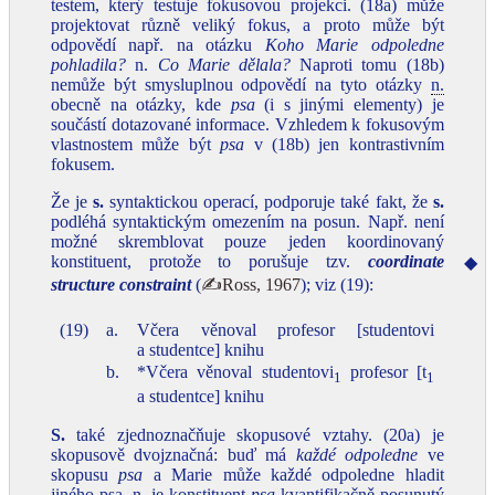
testem, který testuje fokusovou projekci. (18a) může
projektovat různě veliký fokus, a proto může být
odpovědí např. na otázku
Koho Marie odpoledne
pohladila?
n.
Co Marie dělala?
Naproti tomu (18b)
nemůže být smysluplnou odpovědí na tyto otázky
n.
obecně na otázky, kde
psa
(i s jinými elementy) je
součástí dotazované informace. Vzhledem k fokusоvým
vlastnostem může být
psa
v (18b) jen kontrastivním
fokusem.
Že je
s.
syntaktickou operací, podporuje také fakt, že
s.
podléhá syntaktickým omezením na posun. Např. není
možné skremblovat pouze jeden koordinovaný
konstituent, protože to porušuje tzv.
coordinate
◆
structure constraint
(
✍Ross, 1967
); viz (19):
(19)
a.
Včera věnoval profesor [studentovi
a studentce] knihu
b.
*Včera věnoval studentovi
profesor [t
1
1
a studentce] knihu
S.
také zjednoznačňuje skopusové vztahy. (20a) je
skopusově dvojznačná: buď má
každé odpoledne
ve
skopusu
psa
a Marie může každé odpoledne hladit
jiného psa,
n.
je konstituent
psa
kvantifikačně posunutý