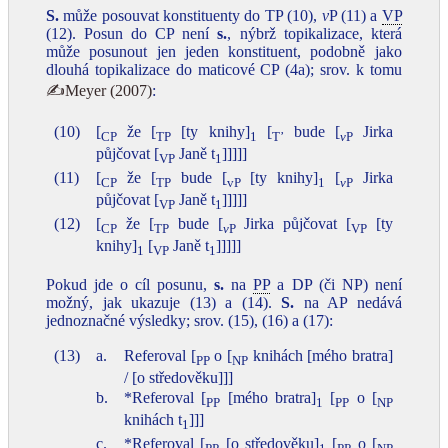
S.
může posouvat konstituenty do TP (10),
v
P (11) a
VP
(12). Posun do CP není
s.
, nýbrž topikalizace, která
může posunout jen jeden konstituent, podobně jako
dlouhá topikalizace do maticové CP (4a); srov. k tomu
✍Meyer (2007)
:
(10)
[
že [
[ty knihy]
[
bude [
Jirka
CP
TP
1
T’
v
P
půjčovat [
Janě t
]]]]]
VP
1
(11)
[
že [
bude [
[ty knihy]
[
Jirka
CP
TP
vP
1
v
P
půjčovat [
Janě t
]]]]]
VP
1
(12)
[
že [
bude [
Jirka půjčovat [
[ty
CP
TP
v
P
VP
knihy]
[
Janě t
]]]]]
1
VP
1
Pokud jde o cíl posunu,
s.
na
PP
a DP (či NP) není
možný, jak ukazuje (13) a (14).
S.
na AP nedává
jednoznačné výsledky; srov. (15), (16) a (17):
(13)
a.
Referoval [
o [
knihách [mého bratra]
PP
NP
/ [o středověku]]]
b.
*Referoval [
[mého bratra]
[
o [
PP
1
PP
NP
knihách t
]]]
1
c.
*Referoval [
[o středověku]
[
o [