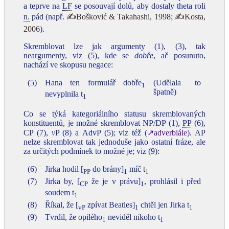
a teprve na
LF
se posouvají dolů, aby dostaly theta roli
n.
pád (např.
✍Bošković & Takahashi, 1998
;
✍Kosta,
2006
).
Skremblovat lze jak argumenty (1), (3), tak
neargumenty, viz (5), kde se
dobře
, ač posunuto,
nachází ve skopusu negace:
(5)
Hana ten formulář dobře
(Udělala to
1
špatně)
nevyplnila t
1
Co se týká kategoriálního statusu skremblovaných
konstituentů, je možné skremblovat NP/DP (1),
PP
(6),
CP (7),
v
P (8) a AdvP (5); viz též (
↗adverbiále
). AP
nelze skremblovat tak jednoduše jako ostatní fráze, ale
za určitých podmínek to možné je; viz (9):
(6)
Jirka hodil [
do brány]
míč t
PP
1
1
(7)
Jirka by, [
že je v právu]
, prohlásil i před
CP
1
soudem t
1
(8)
Říkal, že [
zpívat Beatles]
chtěl jen Jirka t
vP
1
1
(9)
Tvrdil, že opilého
neviděl nikoho t
1
1