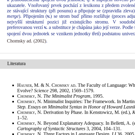
ukazatele. Vnořovaný prvek pochází z lexikonu z předem zvole
ze stávající struktury (při posunu) a připojuje se (zpravidla zleva
merge
). Připojením (
v.
) se strom buď přímo rozšiřuje (proces adj
nejvyšší strukturní pozici již existujícího stromu. V soud
preferovanou verzí
v.
a substituce je chápána jako její verze. Podl
spojení dvou jednotek se vznikem jednotky třetí) podstatou univer
Chomsky ad. (2002)
.
Literatura
Hauser, M. & N. Chomsky ad
. The Faculty of Language: Wha
Evolve?
Science
298, 2002, 1569–1579
.
Chomsky, N.
The Minimalist Program
, 1995
.
Chomsky, N.
Minimalist Inquiries: The Framework. In Martin
Step. Essays on Minimalist Syntax in Honor of Howard Lasni
Chomsky, N.
Derivation by Phase. In Kenstowicz, M. (ed.),
K
1–52
.
Chomsky, N.
Beyond Explanatory Adequacy. In Belletti, A. (
Cartography of Syntactic Structures
3, 2004, 104–131
.
Chomsky, N.
Three Factors in Language Design.
LI
36, 2005