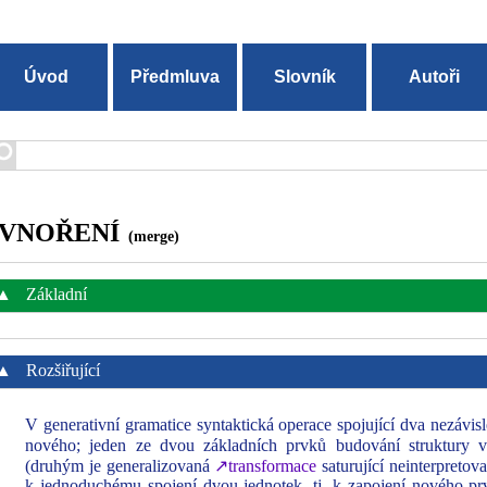
Úvod
Předmluva
Slovník
Autoři
VNOŘENÍ
(merge)
▲
Základní
▲
Rozšiřující
V generativní gramatice syntaktická operace spojující dva nezávis
nového; jeden ze dvou základních prvků budování struktury
(druhým je generalizovaná
↗transformace
saturující neinterpretova
k jednoduchému spojení dvou jednotek, tj. k zapojení nového prv