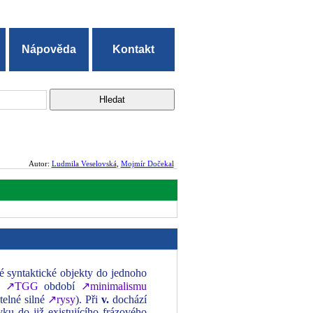
Nápověda
Kontakt
Autor:
Ludmila Veselovská
,
Mojmír Dočekal
lé syntaktické objekty do jednoho
 v
↗TGG
období
↗minimalismu
telné silné
↗rysy
). Při
v.
dochází
ku do již existujícího frázového