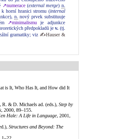
né
↗numerace
(
external merge
)
n.
) k horní hranici stromu (
internal
unkce),
n.
nový prvek substituuje
obém
↗minimalismu
je adjunkce
e teoretických předpokladů je
v.
(tj.
zální gramatiky; viz
✍Hauser &
t is It, Who Has It, and How did It
, R. & D. Michaels ad. (eds.),
Step by
k
, 2000, 89–155
.
en Hale: A Life in Language
, 2001,
ed.),
Structures and Beyond: The
, 1–22
.