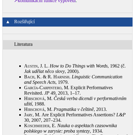
↗komunikační funkce výpovědi
.
▲
Rozšiřující
Literatura
Austin, J.
L.
How to Do Things with Words
, 1962 (č.
Jak udělat něco slovy
, 2000)
.
Bach, K. & R. Harnish
.
Linguistic Communication
and Speech Acts
, 1979
.
García-Carpintero, M.
Explicit Performatives
Revisited.
JP
49, 2013, 1–17
.
Hirschová, M.
Česká verba dicendi v performativním
užití
, 1988
.
Hirschová, M.
Pragmatika v češtině
, 2013
.
Jary, M.
Are Explicit Performatives Assertions?
L&P
30, 2007, 207–234
.
Koschmieder, E.
Nauka o aspektach czasownika
polskiego w zarysie: proba syntezy
, 1934
.