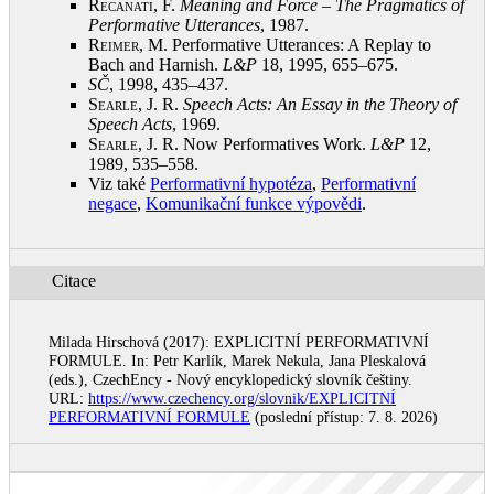
Recanati, F.
Meaning and Force – The Pragmatics of
Performative Utterances
, 1987
.
Reimer, M.
Performative Utterances: A Replay to
Bach and Harnish.
L&P
18, 1995, 655–675
.
SČ
, 1998, 435–437
.
Searle, J.
R.
Speech Acts: An Essay in the Theory of
Speech Acts
, 1969
.
Searle, J.
R. Now Performatives Work.
L&P
12,
1989, 535–558
.
Viz také
Performativní hypotéza
,
Performativní
negace
,
Komunikační funkce výpovědi
.
Citace
Milada Hirschová (2017): EXPLICITNÍ PERFORMATIVNÍ
FORMULE. In: Petr Karlík, Marek Nekula, Jana Pleskalová
(eds.), CzechEncy - Nový encyklopedický slovník češtiny.
URL:
https://www.czechency.org/slovnik/EXPLICITNÍ
PERFORMATIVNÍ FORMULE
(poslední přístup: 7. 8. 2026)