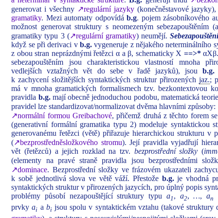
generovat i všechny
↗regulární jazyky
(konečněstavové jazyky), 
gramatiky
. Mezi automaty odpovídá
b.g
. pojem zásobníkového au
možnost generovat struktury s neomezeným sebezapouštěním (
gramatiky typu 3 (
↗regulární gramatiky
) neumějí.
Sebezapouštěn
když se při derivaci v
b.g.
vygeneruje z nějakého neterminálního s
z obou stran neprázdnými řetězci α a β, schematicky X
==>*
αXβ. 
sebezapouštěním jsou charakteristickou vlastností mnoha př
vedlejších vztažných vět do sebe v řadě jazyků), jsou
b.g.
k zachycení složitějších syntaktických struktur přirozených
jaz.
; 
má v mnoha gramatických formalismech tzv. bezkontextovou kos
pravidla
b.g.
mají obecně jednoduchou podobu, matematická teori
pravidel lze standardizovat/normalizovat dvěma hlavními způsoby:
↗normální formou Greibachové
, přičemž druhá z těchto forem s
(generativní formální gramatika typu 2) modeluje syntaktickou s
generovanému řetězci (větě) přiřazuje hierarchickou strukturu v 
(
↗bezprostředněsložkového stromu
). Její pravidla vyjadřují hie
vět (řetězců) a jejich rozklad na tzv.
bezprostřední složky
(
imme
(elementy na pravé straně pravidla jsou bezprostředními slož
↗dominace
. Bezprostřední složky ve frázovém ukazateli zachycu
k sobě jednotlivá slova ve větě váží. Přestože
b.g.
je vhodná pr
syntaktických struktur v přirozených jazycích, pro úplný popis sy
problémy působí nezapouštějící struktury typu
a
,
a
,
…
,
a
1
2
n
prvky
a
a
b
jsou spolu v syntaktickém vztahu (takové struktur
i
i