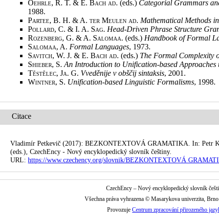
Oehrle, R. T. & E. Bach ad
. (eds.)
Categorial Grammars and
1988
.
Partee, B. H. & A. ter Meulen ad
.
Mathematical Methods in 
Pollard, C. & I. A. Sag
.
Head-Driven Phrase Structure Gr
Rozenberg, G. & A. Salomaa
. (eds.)
Handbook of Formal L
Salomaa, A.
Formal Languages
, 1973
.
Savitch, W. J. & E. Bach ad
. (eds.)
The Formal Complexity 
Shieber, S.
An Introduction to Unification-based Approache
Těstělec, Ja. G.
Vveděnije v obščij sintaksis
, 2001
.
Wintner, S.
Unification-based Linguistic Formalisms
, 1998
.
Citace
Vladimír Petkevič (2017): BEZKONTEXTOVÁ GRAMATIKA. In: Petr Karl
(eds.), CzechEncy - Nový encyklopedický slovník češtiny.
URL:
https://www.czechency.org/slovnik/BEZKONTEXTOVÁ GRAMAT
CzechEncy – Nový encyklopedický slovník češt
Všechna práva vyhrazena © Masarykova univerzita, Brn
Provozuje
Centrum zpracování přirozeného jazy