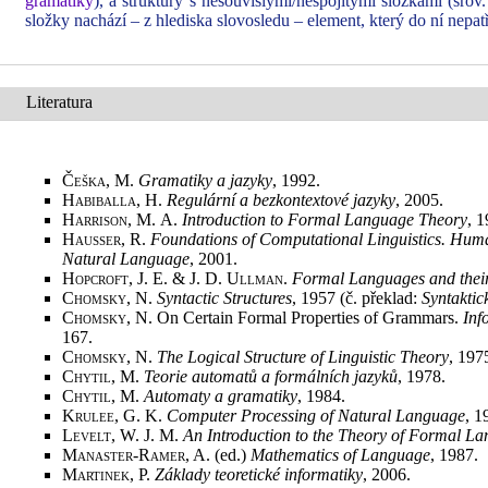
gramatiky
), a struktury s nesouvislými/nespojitými složkami (srov
složky nachází – z hlediska slovosledu – element, který do ní nepatř
Literatura
Češka, M.
Gramatiky a jazyky
, 1992
.
Habiballa, H.
Regulární a bezkontextové jazyky
, 2005
.
Harrison, M.
A.
Introduction to Formal Language Theory
, 
Hausser, R.
Foundations of Computational Linguistics. H
Natural Language
, 2001
.
Hopcroft, J. E. & J. D. Ullman
.
Formal Languages and their
Chomsky, N.
Syntactic Structures
, 1957 (č. překlad:
Syntaktic
Chomsky, N.
On Certain Formal Properties of Grammars.
Inf
167
.
Chomsky, N.
The Logical Structure of Linguistic Theory
, 197
Chytil, M.
Teorie automatů a
formálních jazyků
, 1978
.
Chytil, M.
Automaty a gramatiky
, 1984
.
Krulee, G.
K.
Computer Processing of Natural Language
, 1
Levelt, W.
J. M.
An Introduction to the Theory of Formal L
Manaster-Ramer, A.
(ed.)
Mathematics of Language
, 1987
.
Martinek, P.
Základy teoretické informatiky
, 2006
.