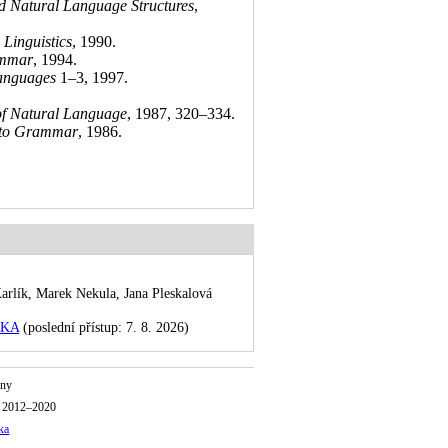
 Natural Language Structures
,
Linguistics
, 1990
.
ammar
, 1994
.
anguages
1–3, 1997
.
of Natural Language
, 1987, 320–334
.
s to Grammar
, 1986
.
ík, Marek Nekula, Jana Pleskalová
IKA
(poslední přístup: 7. 8. 2026)
iny
o 2012–2020
ka