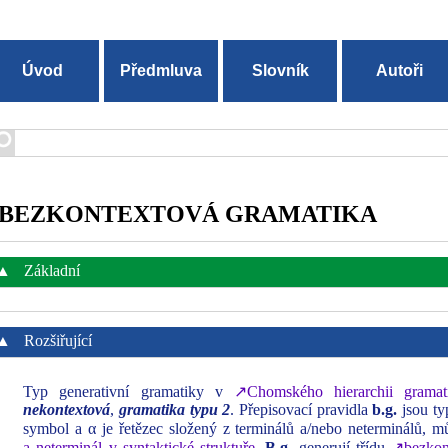
Úvod
Předmluva
Slovník
Autoři
BEZKONTEXTOVÁ GRAMATIKA
▲
Základní
▲
Rozšiřující
Typ generativní gramatiky v
↗Chomského hierarchii gramat
nekontextová
,
gramatika typu 2
. Přepisovací pravidla
b.g.
jsou ty
symbol a α je řetězec složený z terminálů a/nebo neterminálů, m
a neterminál v syntaktické struktuře
.
B.g.
generují třídu
↗bezkon