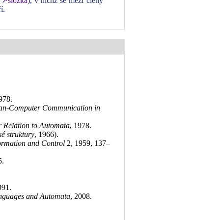
.
↗složka
), v nichž se mezi členy
í.
1978
.
uman-Computer Communication in
 Relation to Automata
, 1978
.
ké struktury
, 1966)
.
ormation and Control
2, 1959, 137–
5
.
991
.
anguages and Automata
, 2008
.