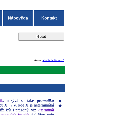
Nápověda
Kontakt
Autor:
Vladimír Petkevič
ik
; nazývá se také
gramatika
◆
pu X → α, kde X je neterminální
◆
ůže být i prázdný; viz
↗terminál
textových jazyků
, dokážou tedy