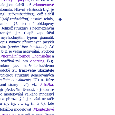
ale jsou slabší než
↗kontextové
tomatu. Hlavní vlastností
b.g
.
je
angl.
self‑embedding
), což slabší
í
(
self-embedding
) nastává tehdy,
◆
ymbolu týž neterminál obklopený
Jelikož struktury s neomezeným
irozených
jaz.
(např. zapouštění
nejvhodnějším typem gramatik
popis syntaxe přirozených jazyků
tru (
context‑free backbone
). Ač
e
b.g.
je velmi netriviální. Podobu
↗normální formou Chomského
a
e využívá zvl. pro
↗parsing
.
B.g.
trukturu
jaz.
tím, že ke každému
podobě tzv.
frázového ukazatele
rarchickou strukturu generovaných
diate constituents
, IC)
n.
fráze
kami strany levé); viz
↗složka
,
jí především těsnost, s jakou se
o modelování velkého množství
ntaxe přirozených
jaz.
však nestačí:
a
b
,
b
,
…
,
b
(n ≥ 0), kde
1
2
n
y dokážou modelovat
↗kontextové