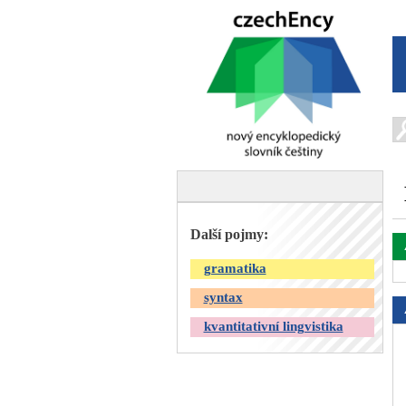
Další pojmy:
gramatika
syntax
kvantitativní lingvistika