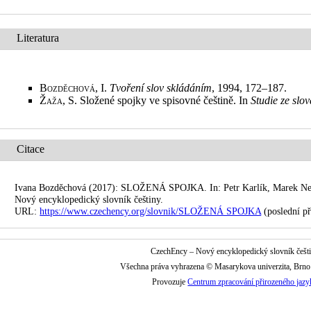
Literatura
Bozděchová, I.
Tvoření slov skládáním
, 1994, 172–187
.
Žaža, S.
Složené spojky ve spisovné češtině. In
Studie ze slo
Citace
Ivana Bozděchová (2017): SLOŽENÁ SPOJKA. In: Petr Karlík, Marek Neku
Nový encyklopedický slovník češtiny.
URL:
https://www.czechency.org/slovnik/SLOŽENÁ SPOJKA
(poslední př
CzechEncy – Nový encyklopedický slovník češt
Všechna práva vyhrazena © Masarykova univerzita, Brn
Provozuje
Centrum zpracování přirozeného jazy