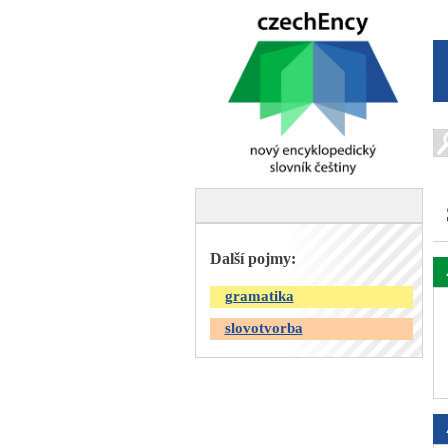
Další pojmy:
gramatika
slovotvorba