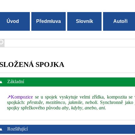
Úvod
Předmluva
Slovník
Autoři
SLOŽENÁ SPOJKA
▲
Základní
↗Kompozice
se u spojek vyskytuje velmi zřídka, kompozita se v
spojkách:
přestože
,
mezitímco
,
jakmile
,
neboli
. Synchronně jako 
spojky spřežkového původu
aby
,
kdyby
,
anebo
,
ani
.
▲
Rozšiřující