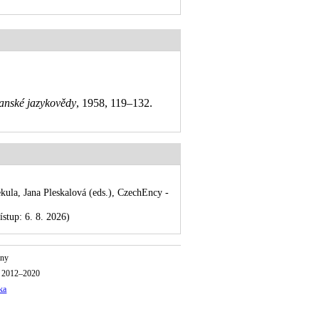
vanské jazykovědy
, 1958, 119–132
.
la, Jana Pleskalová (eds.), CzechEncy -
ístup: 6. 8. 2026)
iny
o 2012–2020
ka