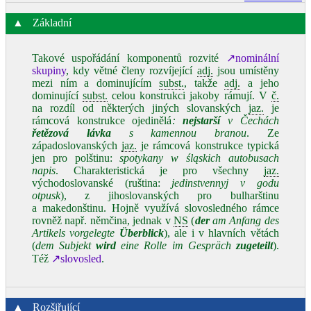
▲
Základní
Takové uspořádání komponentů rozvité
↗nominální
skupiny
, kdy větné členy rozvíjející
adj.
jsou umístěny
mezi ním a dominujícím
subst.
, takže
adj.
a jeho
dominující
subst.
celou konstrukci jakoby rámují. V
č.
na rozdíl od některých jiných slovanských
jaz.
je
rámcová konstrukce ojedinělá
:
nejstarší
v Čechách
řetězová lávka
s kamennou branou
. Ze
západoslovanských
jaz.
je rámcová konstrukce typická
jen pro polštinu:
spotykany w śląskich autobusach
napis
. Charakteristická je pro všechny
jaz.
východoslovanské (ruština:
jedinstvennyj v godu
otpusk
), z jihoslovanských pro bulharštinu
a makedonštinu. Hojně využívá slovosledného rámce
rovněž např. němčina, jednak v
NS
(
der
am Anfang des
Artikels vorgelegte
Überblick
), ale i v hlavních větách
(
dem Subjekt
wird
eine Rolle im Gespräch
zugeteilt
).
Též
↗slovosled
.
▲
Rozšiřující