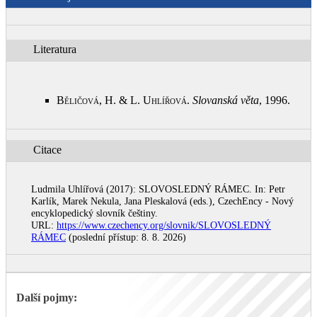
Literatura
Běličová, H. & L. Uhlířová
.
Slovanská věta
, 1996
.
Citace
Ludmila Uhlířová (2017): SLOVOSLEDNÝ RÁMEC. In: Petr
Karlík, Marek Nekula, Jana Pleskalová (eds.), CzechEncy - Nový
encyklopedický slovník češtiny.
URL:
https://www.czechency.org/slovnik/SLOVOSLEDNÝ
RÁMEC
(poslední přístup: 8. 8. 2026)
Další pojmy: