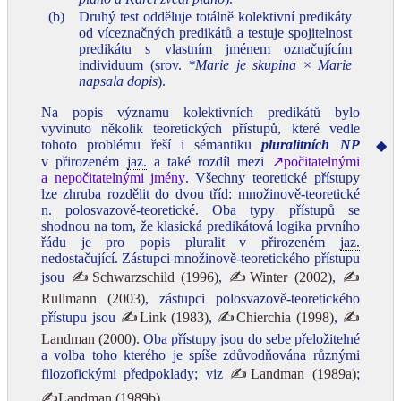
(b)
Druhý test odděluje totálně kolektivní predikáty
od víceznačných predikátů a testuje spojitelnost
predikátu s vlastním jménem označujícím
individuum (srov.
*Marie je skupina
×
Marie
napsala dopis
).
Na popis významu kolektivních predikátů bylo
vyvinuto několik teoretických přístupů, které vedle
tohoto problému řeší i sémantiku
pluralitních NP
◆
v přirozeném
jaz.
a také rozdíl mezi
↗počitatelnými
a nepočitatelnými jmény
. Všechny teoretické přístupy
lze zhruba rozdělit do dvou tříd: množinově‑teoretické
n.
polosvazově‑teoretické. Oba typy přístupů se
shodnou na tom, že klasická predikátová logika prvního
řádu je pro popis pluralit v přirozeném
jaz.
nedostačující. Zástupci množinově‑teoretického přístupu
jsou
✍Schwarzschild (1996)
,
✍Winter (2002)
,
✍
Rullmann (2003)
, zástupci polosvazově‑teoretického
přístupu jsou
✍Link (1983)
,
✍Chierchia (1998)
,
✍
Landman (2000)
. Oba přístupy jsou do sebe přeložitelné
a volba toho kterého je spíše zdůvodňována různými
filozofickými předpoklady; viz
✍Landman (1989a)
;
✍Landman (1989b)
.