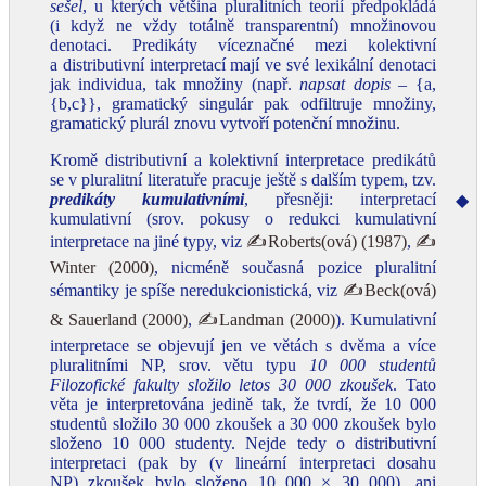
sešel
, u kterých většina pluralitních teorií předpokládá
(i když ne vždy totálně transparentní) množinovou
denotaci. Predikáty víceznačné mezi kolektivní
a distributivní interpretací mají ve své lexikální denotaci
jak individua, tak množiny (např.
napsat dopis
– {a,
{b,c}}, gramatický singulár pak odfiltruje množiny,
gramatický plurál znovu vytvoří potenční množinu.
Kromě distributivní a kolektivní interpretace predikátů
se v pluralitní literatuře pracuje ještě s dalším typem, tzv.
predikáty kumulativními
, přesněji: interpretací
◆
kumulativní (srov. pokusy o redukci kumulativní
interpretace na jiné typy, viz
✍Roberts(ová) (1987)
,
✍
Winter (2000)
, nicméně současná pozice pluralitní
sémantiky je spíše neredukcionistická, viz
✍Beck(ová)
& Sauerland (2000)
,
✍Landman (2000)
). Kumulativní
interpretace se objevují jen ve větách s dvěma a více
pluralitními NP, srov. větu typu
10 000 studentů
Filozofické fakulty složilo letos 30 000 zkoušek
. Tato
věta je interpretována jedině tak, že tvrdí, že 10 000
studentů složilo 30 000 zkoušek a 30 000 zkoušek bylo
složeno 10 000 studenty. Nejde tedy o distributivní
interpretaci (pak by (v lineární interpretaci dosahu
NP) zkoušek bylo složeno 10 000 × 30 000), ani