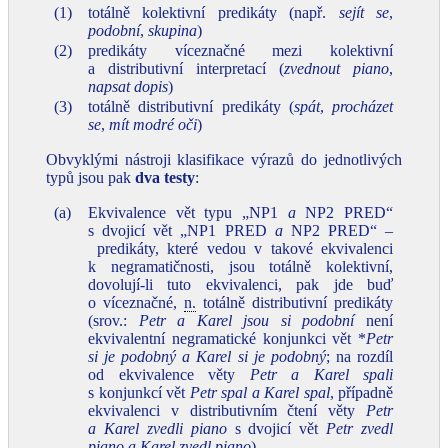
(1)
totálně kolektivní predikáty (např.
sejít se
,
podobní
,
skupina
)
(2)
predikáty víceznačné mezi kolektivní
a distributivní interpretací (
zvednout piano
,
napsat dopis
)
(3)
totálně distributivní predikáty (
spát
,
procházet
se
,
mít modré oči
)
Obvyklými nástroji klasifikace výrazů do jednotlivých
typů jsou pak
dva testy
:
(a)
Ekvivalence vět typu „NP1
a
NP2 PRED“
s dvojicí vět „NP1 PRED
a
NP2 PRED“ –
predikáty, které vedou v takové ekvivalenci
k negramatičnosti, jsou totálně kolektivní,
dovolují‑li tuto ekvivalenci, pak jde buď
o víceznačné,
n.
totálně distributivní predikáty
(srov.:
Petr a Karel jsou si podobní
není
ekvivalentní negramatické konjunkci vět *
Petr
si je podobný
a Karel si je podobný
; na rozdíl
od ekvivalence věty
Petr a Karel spali
s konjunkcí vět
Petr spal a Karel spal
, případně
ekvivalenci v distributivním čtení věty
Petr
a Karel zvedli piano
s dvojicí vět
Petr zvedl
piano a Karel zvedl piano
).