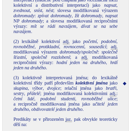
kolektivní a distributivní interpretací) jako
napsat
,
zvednout
,
sníst
,
nést
; slovesa modifikovaná výrazem
dohromady
:
zpívat dohromady
,
žít dohromady
,
napsat
NP
dohromady
; a slovesa modifikovaná recipročními
výrazy:
mít se rádi navzájem
,
dívat se na sebe
navzájem
.
(2) lexikálně kolektivní
adj.
jako
početní
,
podobní
,
rovnoběžné
,
protikladní
,
rovnocenní
,
sousedící
;
adj.
modifikovaná výrazem
dohromady
/
společně
:
společně
šťastní
,
společně rozzlobení
; a
adj.
modifikovaná
recipročními výrazy:
hodní jeden na druhého
,
hrdí
jeden na druhého
.
(3) kolektivně interpretovaná jména; do lexikálně
kolektivní třídy patří především
kolektivní jména
jako
◆
skupina
,
výbor
,
dvojice
; relační jména jako
bratři
,
sestry
,
přátelé
; jména modifikovaná kolektivními
adj.
:
četní lidé
,
podobní studenti
,
rovnoběžné ulice
;
a recipročně modifikovaná jména jako
učitelé jeden
druhého
,
obdivovatelé jeden druhého
.
Predikáty se v přirozeném
jaz.
pak obvykle teoreticky
dělí na: