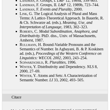
Landman, F.
Groups, I.
L&P
12, 1989a, 559–605
.
Landman, F.
Groups, II.
L&P
12, 1989b, 723–744
.
Landman, F.
Events and Plurality
, 2000
.
Link, G.
The Logical Analysis of Plural and Mass
Terms: A Lattice-Theoretical Approach. In Bauerle, R.
& Ch. Schwarze ad. (eds.),
Meaning, Use, and
Interpretation of Language
, 1983, 302–323
.
Roberts, C.
Modal Subordination, Anaphora, and
Distributivity.
PhD. diss., Univ. of Massachusetts,
Amherst, 1987
.
Rullmann, H.
Bound-Variable Pronouns and the
Semantics of Number. In Agbayani, B. & P. Koskinen
ad. (eds.),
Proceedings of the Western Conference on
Linguistics: WECOL 2002
, 2003, 243–254
.
Schwarzschild, R.
Pluralities
, 1996
.
Winter, Y.
Distributivity and Dependency.
NLS
8,
2000, 27–69
.
Winter, Y.
Atoms and Sets: A Characterization of
Semantic Number.
LI
33, 2002, 493–505
.
Citace