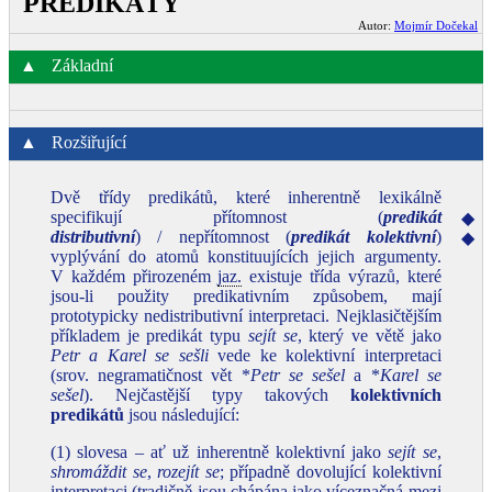
PREDIKÁTY
Autor:
Mojmír Dočekal
▲
Základní
▲
Rozšiřující
Dvě třídy predikátů, které inherentně lexikálně
specifikují přítomnost (
predikát
◆
distributivní
) / nepřítomnost (
predikát kolektivní
)
◆
vyplývání do atomů konstituujících jejich argumenty.
V každém přirozeném
jaz.
existuje třída výrazů, které
jsou‑li použity predikativním způsobem, mají
prototypicky nedistributivní interpretaci. Nejklasičtějším
příkladem je predikát typu
sejít se
, který ve větě jako
Petr a Karel se sešli
vede ke kolektivní interpretaci
(srov. negramatičnost vět *
Petr se sešel
a *
Karel se
sešel
). Nejčastější typy takových
kolektivních
predikátů
jsou následující:
(1) slovesa – ať už inherentně kolektivní jako
sejít se
,
shromáždit se
,
rozejít se
; případně dovolující kolektivní
interpretaci (tradičně jsou chápána jako víceznačná mezi