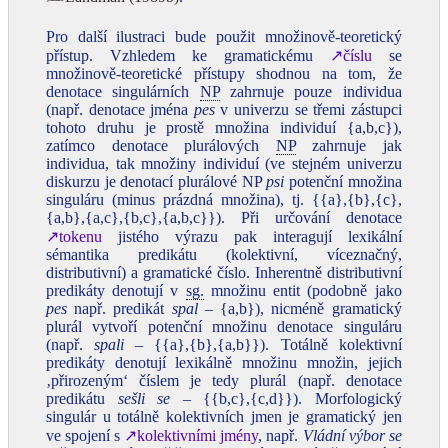
Pro další ilustraci bude použit množinově‑teoretický
přístup. Vzhledem ke gramatickému
↗číslu
se
množinově‑teoretické přístupy shodnou na tom, že
denotace singulárních
NP
zahrnuje pouze individua
(např. denotace jména
pes
v univerzu se třemi zástupci
tohoto druhu je prostě množina individuí {a,b,c}),
zatímco denotace plurálových
NP
zahrnuje jak
individua, tak množiny individuí (ve stejném univerzu
diskurzu je denotací plurálové NP
psi
potenční množina
singuláru (minus prázdná množina), tj. {{a},{b},{c},
{a,b},{a,c},{b,c},{a,b,c}}). Při určování denotace
↗tokenu
jistého výrazu pak interagují lexikální
sémantika predikátu (kolektivní, víceznačný,
distributivní) a gramatické číslo. Inherentně distributivní
predikáty denotují v
sg.
množinu entit (podobně jako
pes
např. predikát
spal
– {a,b}), nicméně gramatický
plurál vytvoří potenční množinu denotace singuláru
(např.
spali
– {{a},{b},{a,b}}). Totálně kolektivní
predikáty denotují lexikálně množinu množin, jejich
‚přirozeným‘ číslem je tedy plurál (např. denotace
predikátu
sešli se
– {{b,c},{c,d}}). Morfologický
singulár u totálně kolektivních jmen je gramatický jen
ve spojení s
↗kolektivními jmény
, např.
Vládní výbor se