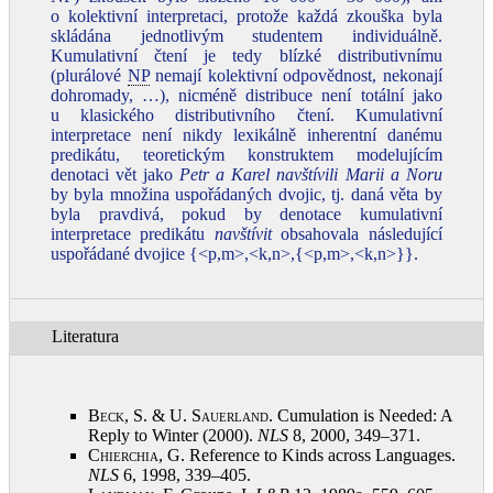
o kolektivní interpretaci, protože každá zkouška byla
skládána jednotlivým studentem individuálně.
Kumulativní čtení je tedy blízké distributivnímu
(plurálové
NP
nemají kolektivní odpovědnost, nekonají
dohromady, …), nicméně distribuce není totální jako
u klasického distributivního čtení. Kumulativní
interpretace není nikdy lexikálně inherentní danému
predikátu, teoretickým konstruktem modelujícím
denotaci vět jako
Petr a Karel navštívili Marii a Noru
by byla množina uspořádaných dvojic, tj. daná věta by
byla pravdivá, pokud by denotace kumulativní
interpretace predikátu
navštívit
obsahovala následující
uspořádané dvojice {<p,m>,<k,n>,{<p,m>,<k,n>}}.
Literatura
Beck, S. & U. Sauerland
. Cumulation is Needed: A
Reply to Winter (2000).
NLS
8, 2000, 349–371
.
Chierchia, G.
Reference to Kinds across Languages.
NLS
6, 1998, 339–405
.