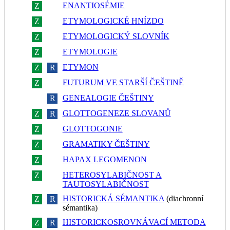
ENANTIOSÉMIE
Z
R
ETYMOLOGICKÉ HNÍZDO
Z
R
ETYMOLOGICKÝ SLOVNÍK
Z
R
ETYMOLOGIE
Z
R
ETYMON
Z
R
FUTURUM VE STARŠÍ ČEŠTINĚ
Z
R
GENEALOGIE ČEŠTINY
Z
R
GLOTTOGENEZE SLOVANŮ
Z
R
GLOTTOGONIE
Z
R
GRAMATIKY ČEŠTINY
Z
R
HAPAX LEGOMENON
Z
R
HETEROSYLABIČNOST A
Z
R
TAUTOSYLABIČNOST
HISTORICKÁ SÉMANTIKA
(diachronní
Z
R
sémantika)
HISTORICKOSROVNÁVACÍ METODA
Z
R