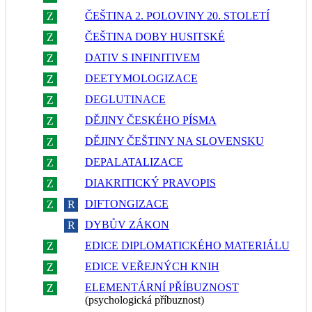
ČEŠTINA 2. POLOVINY 20. STOLETÍ
Z
R
ČEŠTINA DOBY HUSITSKÉ
Z
R
DATIV S INFINITIVEM
Z
R
DEETYMOLOGIZACE
Z
R
DEGLUTINACE
Z
R
DĚJINY ČESKÉHO PÍSMA
Z
R
DĚJINY ČEŠTINY NA SLOVENSKU
Z
R
DEPALATALIZACE
Z
R
DIAKRITICKÝ PRAVOPIS
Z
R
DIFTONGIZACE
Z
R
DYBŮV ZÁKON
Z
R
EDICE DIPLOMATICKÉHO MATERIÁLU
Z
R
EDICE VEŘEJNÝCH KNIH
Z
R
ELEMENTÁRNÍ PŘÍBUZNOST
Z
R
(psychologická příbuznost)