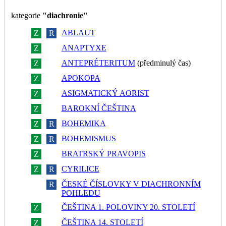
kategorie
"diachronie"
ABLAUT
Z
R
ANAPTYXE
Z
R
ANTEPRÉTERITUM
(předminulý čas)
Z
R
APOKOPA
Z
R
ASIGMATICKÝ AORIST
Z
R
BAROKNÍ ČEŠTINA
Z
R
BOHEMIKA
Z
R
BOHEMISMUS
Z
R
BRATRSKÝ PRAVOPIS
Z
R
CYRILICE
Z
R
ČESKÉ ČÍSLOVKY V DIACHRONNÍM
Z
R
POHLEDU
ČEŠTINA 1. POLOVINY 20. STOLETÍ
Z
R
ČEŠTINA 14. STOLETÍ
Z
R