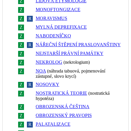
LIDOVÁ ETYMOLOGIE
Z
R
MONOFTONGIZACE
Z
R
MORAVISMUS
Z
R
MYLNÁ DEPREFIXACE
Z
R
NABODENÍČKO
Z
R
NÁŘEČNÍ ŠTĚPENÍ PRASLOVANŠTINY
Z
R
NEJSTARŠÍ PRÁVNÍ PAMÁTKY
Z
R
NEKROLOG
(nekrologium)
Z
R
NOA
(náhrada tabuová, pojmenování
Z
R
zástupné, slovo krycí)
NOSOVKY
Z
R
NOSTRATICKÁ TEORIE
(nostratická
Z
R
hypotéza)
OBROZENSKÁ ČEŠTINA
Z
R
OBROZENSKÝ PRAVOPIS
Z
R
PALATALIZACE
Z
R