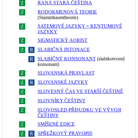
RANÁ STARÁ ČEŠTINA
Z
R
RODOKMENOVÁ TEORIE
Z
R
(Stammbaumtheorie)
SATEMOVÉ JAZYKY × KENTUMOVÉ
Z
R
JAZYKY
SIGMATICKÝ AORIST
Z
R
SLABIČNÁ INTONACE
Z
R
SLABIČNÝ KONSONANT
(slabikotvorný
Z
R
konsonant)
SLOVANSKÁ PRAVLAST
Z
R
SLOVANSKÉ JAZYKY
Z
R
SLOVESNÝ ČAS VE STARŠÍ ČEŠTINĚ
Z
R
SLOVNÍKY ČEŠTINY
Z
R
SLOVOSLED PŘÍSUDKU VE VÝVOJI
Z
R
ČEŠTINY
SMÍŠENÉ EDICE
Z
R
SPŘEŽKOVÝ PRAVOPIS
Z
R