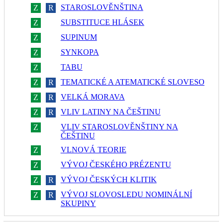
STAROSLOVĚNŠTINA
Z
R
SUBSTITUCE HLÁSEK
Z
R
SUPINUM
Z
R
SYNKOPA
Z
R
TABU
Z
R
TEMATICKÉ A ATEMATICKÉ SLOVESO
Z
R
VELKÁ MORAVA
Z
R
VLIV LATINY NA ČEŠTINU
Z
R
VLIV STAROSLOVĚNŠTINY NA
Z
R
ČEŠTINU
VLNOVÁ TEORIE
Z
R
VÝVOJ ČESKÉHO PRÉZENTU
Z
R
VÝVOJ ČESKÝCH KLITIK
Z
R
VÝVOJ SLOVOSLEDU NOMINÁLNÍ
Z
R
SKUPINY