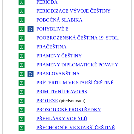
PERIODA
Z
R
PERIODIZACE VÝVOJE ČEŠTINY
Z
R
POBOČNÁ SLABIKA
Z
R
POHYBLIVÉ E
Z
R
POOBROZENSKÁ ČEŠTINA 19. STOL.
Z
R
PRAČEŠTINA
Z
R
PRAMENY ČEŠTINY
Z
R
PRAMENY DIPLOMATICKÉ POVAHY
Z
R
PRASLOVANŠTINA
Z
R
PRÉTERITUM VE STARŠÍ ČEŠTINĚ
Z
R
PRIMITIVNÍ PRAVOPIS
Z
R
PROTEZE
(předsouvání)
Z
R
PROZODICKÉ PROSTŘEDKY
Z
R
PŘEHLÁSKY VOKÁLŮ
Z
R
PŘECHODNÍK VE STARŠÍ ČEŠTINĚ
Z
R