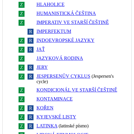
HLAHOLICE
Z
R
HUMANISTICKÁ ČEŠTINA
Z
R
IMPERATIV VE STARŠÍ ČEŠTINĚ
Z
R
IMPERFEKTUM
Z
R
INDOEVROPSKÉ JAZYKY
Z
R
JAŤ
Z
R
JAZYKOVÁ RODINA
Z
R
JERY
Z
R
JESPERSENŮV CYKLUS
(Jespersen's
Z
R
cycle)
KONDICIONÁL VE STARŠÍ ČEŠTINĚ
Z
R
KONTAMINACE
Z
R
KOŘEN
Z
R
KYJEVSKÉ LISTY
Z
R
LATINKA
(latinské písmo)
Z
R