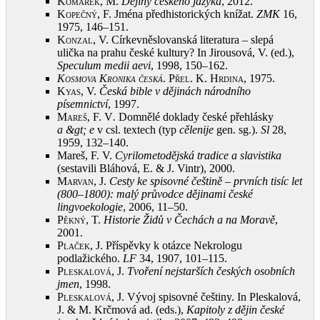
Komárek, M.
Dějiny českého jazyka
, 2012
.
Kopečný, F.
Jména předhistorických knížat.
ZMK
16,
1975, 146–151
.
Konzal, V.
Církevněslovanská literatura – slepá
ulička na prahu české kultury? In Jirousová, V. (ed.),
Speculum medii aevi
, 1998, 150–162
.
Kosmova Kronika česká
. Přel. K. Hrdina, 1975
.
Kyas, V.
Česká bible v dějinách národního
písemnictví
, 1997
.
Mareš, F.
V
.
Domnělé doklady české přehlásky
a &gt; e
v csl. textech (typ
cělenije
gen. sg.).
Sl
28,
1959, 132–140
.
Mareš, F. V.
Cyrilometodějská tradice a slavistika
(sestavili Bláhová, E. & J. Vintr), 2000
.
Marvan, J.
Cesty ke spisovné češtině – prvních tisíc let
(800–1800): malý průvodce dějinami české
lingvoekologie
, 2006, 11–50
.
Pěkný, T.
Historie Židů v Čechách a na Moravě
,
2001
.
Plaček, J.
Příspěvky k otázce Nekrologu
podlažického.
LF
34, 1907, 101–115
.
Pleskalová, J.
Tvoření nejstarších českých osobních
jmen
, 1998
.
Pleskalová, J.
Vývoj spisovné češtiny. In Pleskalová,
J. & M. Krčmová ad. (eds.),
Kapitoly z dějin české