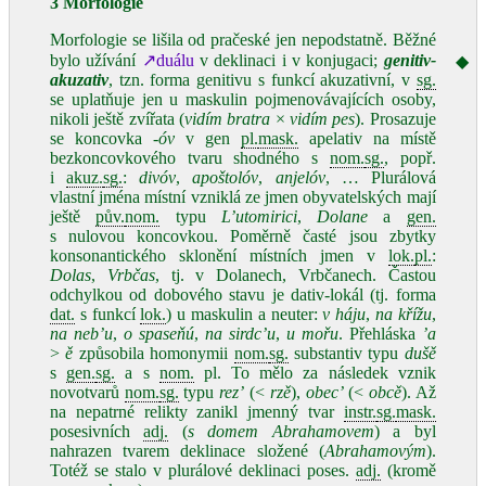
3 Morfologie
Morfologie se lišila od pračeské jen nepodstatně. Běžné
bylo užívání
↗duálu
v deklinaci i v konjugaci;
genitiv-
◆
akuzativ
, tzn. forma genitivu s funkcí akuzativní, v
sg.
se uplatňuje jen u maskulin pojmenovávajících osoby,
nikoli ještě zvířata (
vidím bratra
×
vidím pes
). Prosazuje
se koncovka
‑óv
v gen
pl.
mask.
apelativ na místě
bezkoncovkového tvaru shodného s
nom.
sg.
, popř.
i
akuz.
sg.
:
divóv
,
apoštolóv
,
anjelóv
, … Plurálová
vlastní jména místní vzniklá ze jmen obyvatelských mají
ještě
pův.
nom.
typu
L’utomirici
,
Dolane
a
gen.
s nulovou koncovkou. Poměrně časté jsou zbytky
konsonantického sklonění místních jmen v
lok.
pl.
:
Dolas
,
Vrbčas
, tj. v Dolanech, Vrbčanech. Častou
odchylkou od dobového stavu je dativ‑lokál (tj. forma
dat.
s funkcí
lok.
) u maskulin a neuter:
v háju
,
na křížu
,
na neb’u
,
o spaseňú
,
na sirdc’u
,
u mořu
. Přehláska
’a
>
ě
způsobila homonymii
nom.
sg.
substantiv typu
dušě
s
gen.
sg.
a s
nom.
pl. To mělo za následek vznik
novotvarů
nom.
sg.
typu
rez’
(<
rzě
),
obec’
(<
obcě
). Až
na nepatrné relikty zanikl jmenný tvar
instr.
sg.
mask.
posesivních
adj.
(
s domem Abrahamovem
) a byl
nahrazen tvarem deklinace složené (
Abrahamovým
).
Totéž se stalo v plurálové deklinaci poses.
adj.
(kromě