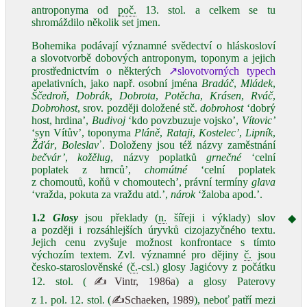
antroponyma od
poč.
13. stol. a celkem se tu
shromáždilo několik set jmen.
Bohemika podávají významné svědectví o hláskosloví
a slovotvorbě dobových antroponym, toponym a jejich
prostřednictvím o některých
↗slovotvorných typech
apelativních, jako např. osobní jména
Bradáč
,
Mládek
,
Ščedroň
,
Dobrák
,
Dobrota
,
Potěcha
,
Krásen
,
Rváč
,
Dobrohost
, srov. později doložené stč.
dobrohost
‘dobrý
host, hrdina’,
Budivoj
‘kdo povzbuzuje vojsko’,
Vítovic’
‘syn Vítův’, toponyma
Pláně
,
Rataji
,
Kostelec’
,
Lipník
,
Žďár
,
Boleslav
᾽. Doloženy jsou též názvy zaměstnání
bečvár’
,
kožělug
, názvy poplatků
grnečné
‘celní
poplatek z hrnců’,
chomútné
‘celní poplatek
z chomoutů, koňů v chomoutech’, právní termíny
glava
‘vražda, pokuta za vraždu atd.’,
nárok
‘žaloba apod.’.
1.2
Glosy
jsou překlady (
n.
šířeji i výklady) slov
◆
a později i rozsáhlejších úryvků cizojazyčného textu.
Jejich cenu zvyšuje možnost konfrontace s tímto
výchozím textem. Zvl. významné pro dějiny
č.
jsou
česko‑staroslověnské (
č.
‑csl.) glosy Jagićovy z počátku
12. stol. (
✍Vintr, 1986a
) a glosy Paterovy
z 1. pol. 12. stol. (
✍Schaeken, 1989
), neboť patří mezi