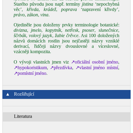
Starého původu jsou např. termíny
jistina
‘nepochybná
věc’,
křivda
,
krádež
,
poprava
‘napravení křivdy’,
právo
,
zákon
,
vina
.
Ojediněle jsou doloženy prvky terminologie botanické:
divizna
,
jmelo
,
kopytník
,
netřesk
,
psoser
,
slunečnice
,
ščrbák
,
volový jazyk
,
žabie črěvce
. Asi 100 doložených
názvů domácích rostlin jsou nejčastěji názvy vzniklé
derivací, řidčeji názvy dvouslovné a víceslovné,
vzácněji kompozita.
O vývoji vlastních jmen viz
↗oficiální osobní jméno
,
↗hypokoristikum
,
↗přezdívka
,
↗vlastní jméno místní
,
↗pomístní jméno
.
▲
Rozšiřující
Literatura