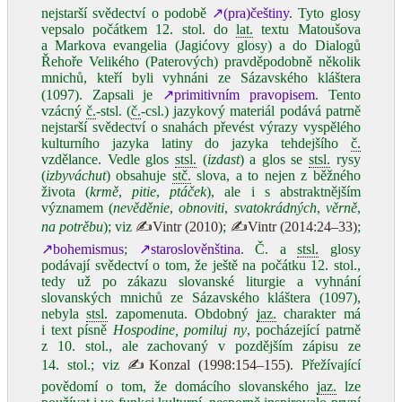
nejstarší svědectví o podobě
↗(pra)češtiny
. Tyto glosy
vepsalo počátkem 12. stol. do
lat.
textu Matoušova
a Markova evangelia (Jagićovy glosy) a do Dialogů
Řehoře Velikého (Paterových) pravděpodobně několik
mnichů, kteří byli vyhnáni ze Sázavského kláštera
(1097). Zapsali je
↗primitivním pravopisem
. Tento
vzácný
č.
‑stsl. (
č.
‑csl.) jazykový materiál podává patrně
nejstarší svědectví o snahách převést výrazy vyspělého
kulturního jazyka latiny do jazyka tehdejšího
č.
vzdělance. Vedle glos
stsl.
(
izdast
) a glos se
stsl.
rysy
(
izbyváchut
) obsahuje
stč.
slova, a to nejen z běžného
života (
krmě
,
pitie
,
ptáček
), ale i s abstraktnějším
významem (
nevěděnie
,
obnoviti
,
svatokrádných
,
věrně
,
na potrěbu
); viz
✍Vintr (2010)
;
✍Vintr (2014:24–33)
;
↗bohemismus
;
↗staroslověnština
. Č. a
stsl.
glosy
podávají svědectví o tom, že ještě na počátku 12. stol.,
tedy už po zákazu slovanské liturgie a vyhnání
slovanských mnichů ze Sázavského kláštera (1097),
nebyla
stsl.
zapomenuta. Obdobný
jaz.
charakter má
i text písně
Hospodine, pomiluj ny
, pocházející patrně
z 10. stol., ale zachovaný v pozdějším zápisu ze
14. stol.; viz
✍Konzal (1998:154–155)
. Přežívající
povědomí o tom, že domácího slovanského
jaz.
lze