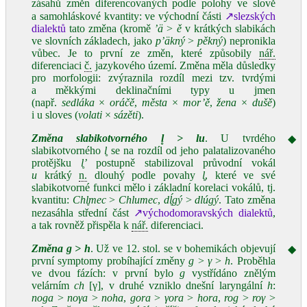
zásahů změn diferencovaných podle polohy ve slově
a samohláskové kvantity: ve východní části
↗slezských
dialektů
tato změna (kromě
’ä
>
ě
v krátkých slabikách
ve slovních základech, jako
p’äkný
>
pěkný
) nepronikla
vůbec. Je to první ze změn, které způsobily
nář.
diferenciaci
č.
jazykového území. Změna měla důsledky
pro morfologii: zvýraznila rozdíl mezi tzv. tvrdými
a měkkými deklinačními typy u jmen
(např.
sedláka
×
oráčě
,
města
×
mor’ě
,
žena
×
dušě
)
i u sloves (
volati
×
sázěti
).
Změna slabikotvorného
l̥
>
lu
. U tvrdého
◆
slabikotvorného
l̥
se na rozdíl od jeho palatalizovaného
protějšku
l̥’
postupně stabilizoval průvodní vokál
u
krátký
n.
dlouhý podle povahy
l̥
, které ve své
slabikotvorné funkci mělo i základní korelaci vokálů, tj.
kvantitu:
Chl̥mec
>
Chlumec
,
dĺ̥gý
>
dlúgý
. Tato změna
nezasáhla střední část
↗východomoravských dialektů
,
a tak rovněž přispěla k
nář.
diferenciaci.
Změna
g
>
h
. Už ve 12. stol. se v bohemikách objevují
◆
první symptomy probíhající změny
g
>
γ
>
h
. Proběhla
ve dvou fázích: v první bylo
g
vystřídáno znělým
velárním
ch
[γ], v druhé vzniklo dnešní laryngální
h
:
noga
>
noγa
>
noha
,
gora
>
γora
>
hora
,
rog
>
roγ
>