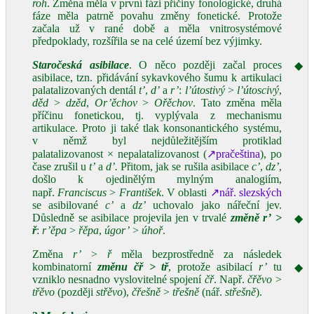
roh
. Změna měla v první fázi příčiny fonologické, druhá
fáze měla patrně povahu změny fonetické. Protože
začala už v rané době a měla vnitrosystémové
předpoklady, rozšířila se na celé území bez výjimky.
Staročeská asibilace
. O něco později začal proces
◆
asibilace, tzn. přidávání sykavkového šumu k artikulaci
palatalizovaných dentál
t’
,
d’
a
r’
:
l’útostivý
>
l’útoscivý
,
děd
>
dzěd
,
Or’ěchov
>
Ořěchov
. Tato změna měla
příčinu fonetickou, tj. vyplývala z mechanismu
artikulace. Proto ji také tlak konsonantického systému,
v němž byl nejdůležitějším protiklad
palatalizovanost × nepalatalizovanost (
↗pračeština
), po
čase zrušil u
t’
a
d’.
Přitom, jak se rušila asibilace
c’
,
dz’
,
došlo k ojedinělým mylným analogiím,
např.
Franciscus
>
František
. V oblasti
↗nář. slezských
se asibilované
c’
a
dz’
uchovalo jako nářeční jev.
Důsledně se asibilace projevila jen v trvalé
změně
r’
>
◆
ř
:
r’ěpa
>
řěpa
,
úgor’
>
úhoř
.
Změna
r’
>
ř
měla bezprostředně za následek
kombinatorní
změnu
čř
>
tř
, protože asibilací
r’
tu
◆
vzniklo nesnadno vyslovitelné spojení
čř
. Např.
čřěvo
>
třěvo
(později
střěvo
),
čřešně
>
třešně
(nář.
střešně
).