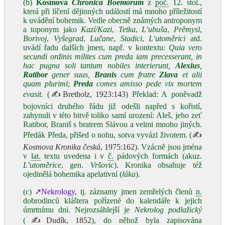
(b)
Kosmova
Chronica Boemorum
z
poč.
12. stol.,
která při líčení dějinných událostí má mnoho příležitostí
k uvádění bohemik. Vedle obecně známých antroponym
a toponym jako
Kazí/Kazi
,
Tetka
,
L’ubuša
,
Prěmysl
,
Borivoj
,
Vyšegrad
,
Lučane
,
Stadici
,
L’utoměrici
atd.
uvádí řadu dalších jmen, např. v kontextu:
Quia vero
secundi ordinis milites cum preda iam precesserant, in
hac pugna soli tantum nobiles interierunt,
Alexius
,
Ratibor
gener suus,
Branis
cum fratre
Zlava
et alii
quam plurimi
;
Preda
comes amisso pede vix mortem
evasit.
(
✍Bretholz, 1923:143
) Překlad: A poněvadž
bojovníci druhého řádu již odešli napřed s kořistí,
zahynuli v této bitvě toliko samí urození: Aleš, jeho zeť
Ratibor, Braniš s bratrem Slávou a velmi mnoho jiných.
Předák Předa, přišed o nohu, sotva vyvázl životem. (
✍
Kosmova Kronika česká
, 1975:162
). Vzácně jsou jména
v
lat.
textu uvedena i v
č.
pádových formách (akuz.
L’utoměrice
, gen.
Vršovic
). Kronika obsahuje též
ojedinělá bohemika apelativní (
lúka
).
(c)
↗Nekrology
, tj. záznamy jmen zemřelých členů
n.
dobrodinců kláštera pořízené do kalendáře k jejich
úmrtnímu dni. Nejrozsáhlejší je
Nekrolog podlažický
(
✍Dudík, 1852
), do něhož byla zapisována