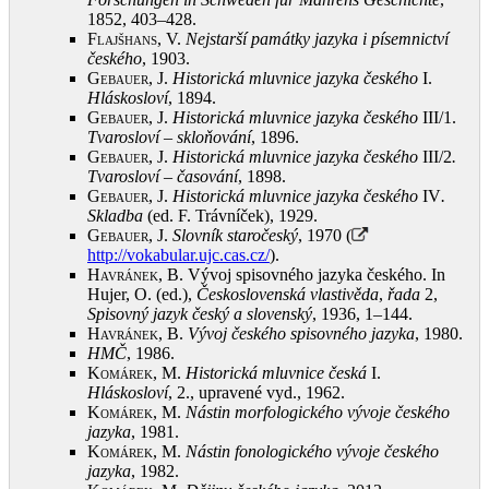
1852, 403–428
.
Flajšhans, V.
Nejstarší památky jazyka i písemnictví
českého
, 1903
.
Gebauer, J.
Historická mluvnice jazyka českého
I.
Hláskosloví
, 1894
.
Gebauer, J.
Historická mluvnice jazyka českého
III/1.
Tvarosloví – skloňování
, 1896
.
Gebauer, J.
Historická mluvnice jazyka českého
III/2
.
Tvarosloví – časování
, 1898
.
Gebauer, J.
Historická mluvnice jazyka českého
IV
.
Skladba
(ed. F. Trávníček), 1929
.
Gebauer, J.
Slovník staročeský
, 1970 (
http://vokabular.ujc.cas.cz/
)
.
Havránek, B.
Vývoj spisovného jazyka českého. In
Hujer, O. (ed.),
Československá vlastivěda
,
řada
2,
Spisovný jazyk český a slovenský
, 1936, 1–144
.
Havránek, B.
Vývoj českého spisovného jazyka
, 1980
.
HMČ
, 1986
.
Komárek, M.
Historická mluvnice česká
I.
Hláskosloví
, 2., upravené vyd., 1962
.
Komárek, M.
Nástin morfologického vývoje českého
jazyka
, 1981
.
Komárek, M.
Nástin fonologického vývoje českého
jazyka
, 1982
.