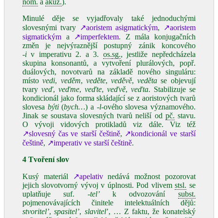
nom.
a
akuz.
).
Minulé děje se vyjadřovaly také jednoduchými
slovesnými tvary
↗aoristem asigmatickým
,
↗aoristem
sigmatickým
a
↗imperfektem
. Z mála konjugačních
změn je nejvýraznější postupný zánik koncového
‑i
v imperativu 2. a 3.
os.
sg.
, jestliže nepředcházela
skupina konsonantů, a vytvoření plurálových, popř.
duálových, novotvarů na základě nového singuláru:
místo
vedi
,
veděm
,
veděte
,
veděvě
,
veděta
se objevují
tvary
veď
,
veďme
,
veďte
,
veďvě
,
veďta
. Stabilizuje se
kondicionál jako forma skládající se z aoristových tvarů
slovesa
býti
(
bych…
) a
‑l‑
ového slovesa významového.
Jinak se soustava slovesných tvarů neliší od
pč.
stavu.
O vývoji vidových protikladů viz dále. Viz též
↗slovesný čas ve starší češtině
,
↗kondicionál ve starší
češtině
,
↗imperativ ve starší češtině
.
4 Tvoření slov
Kusý materiál
↗apelativ
nedává možnost pozorovat
jejich slovotvorný vývoj v úplnosti. Pod vlivem
stsl.
se
uplatňuje suf.
‑tel’
k odvozování
subst.
pojmenovávajících činitele intelektuálních dějů:
stvoritel’
,
spasitel’
,
slavitel
’, … Z faktu, že konatelský