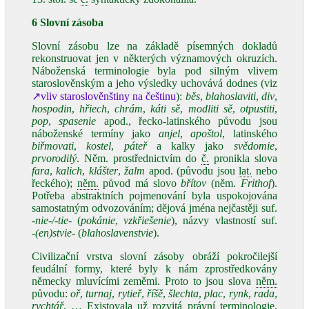
6 Slovní zásoba
Slovní zásobu lze na základě písemných dokladů
rekonstruovat jen v některých významových okruzích.
Náboženská terminologie byla pod silným vlivem
staroslověnským a jeho výsledky uchovává dodnes (viz
↗vliv staroslověnštiny na češtinu
):
běs
,
blahoslaviti
,
div
,
hospodin
,
hřiech
,
chrám
,
káti sě
,
modliti sě
,
otpustiti
,
pop
,
spasenie
apod., řecko‑latinského původu jsou
náboženské termíny jako
anjel
,
apoštol
, latinského
biřmovati
,
kostel
,
páteř
a kalky jako
svědomie
,
prvorodilý
. Něm. prostřednictvím do
č.
pronikla slova
fara
,
kalich
,
klášter
,
žalm
apod. (původu jsou
lat.
nebo
řeckého);
něm.
původ má slovo
břítov
(něm.
Frithof
).
Potřeba abstraktních pojmenování byla uspokojována
samostatným odvozováním; dějová jména nejčastěji suf.
‑nie‑/‑tie‑
(
pokánie
,
vzkřiešenie
), názvy vlastností suf.
‑(en)stvie‑
(
blahoslavenstvie
).
Civilizační vrstva slovní zásoby obráží pokročilejší
feudální formy, které byly k nám zprostředkovány
německy mluvícími zeměmi. Proto to jsou slova
něm.
původu:
oř
,
turnaj
,
rytieř
,
říšě
,
šlechta
,
plac
,
rynk
,
rada
,
rychtář
, … Existovala už rozvitá právní terminologie.