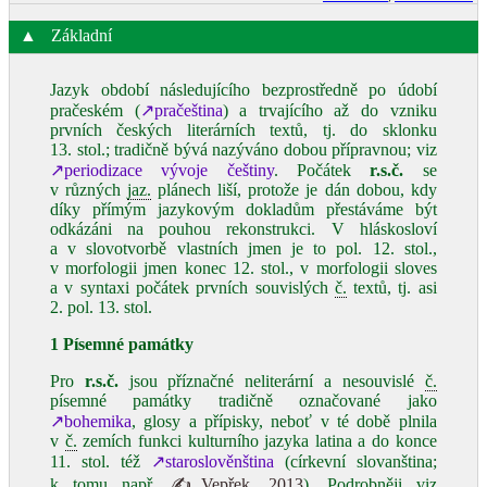
▲
Základní
Jazyk období následujícího bezprostředně po údobí
pračeském (
↗pračeština
) a trvajícího až do vzniku
prvních českých literárních textů, tj. do sklonku
13. stol.; tradičně bývá nazýváno dobou přípravnou; viz
↗periodizace vývoje češtiny
. Počátek
r.s.č.
se
v různých
jaz.
plánech liší, protože je dán dobou, kdy
díky přímým jazykovým dokladům přestáváme být
odkázáni na pouhou rekonstrukci. V hláskosloví
a v slovotvorbě vlastních jmen je to pol. 12. stol.,
v morfologii jmen konec 12. stol., v morfologii sloves
a v syntaxi počátek prvních souvislých
č.
textů, tj. asi
2. pol. 13. stol.
1 Písemné památky
Pro
r.s.č.
jsou příznačné neliterární a nesouvislé
č.
písemné památky tradičně označované jako
↗bohemika
, glosy a přípisky, neboť v té době plnila
v
č.
zemích funkci kulturního jazyka latina a do konce
11. stol. též
↗staroslověnština
(církevní slovanština;
k tomu např.
✍Vepřek, 2013
). Podrobněji viz