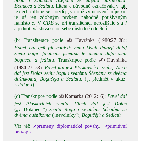
bogu i suiatemu Scepanu se duęma dusnicoma,
Bogucęa a Sedlatu.
Litera
ę
původně označovala v
lat.
textech diftong
ae
, později, v době vyhotovení přípisku,
je už jen zdobným prvkem náhodně používaným
namísto
e
. V
CDB
se při transliteraci nerozlišuje
s
a
ſ
a jednotlivá slova se od sebe důsledně oddělují.
(b) Transliterace podle
✍Havránka (1980:27–28)
:
Pauel dal geſt ploscouicíh zemu
Wlah dalgeſt
dolaſ
zemu
bogu iſuiatemu ſcepanu ſe duema duſnicoma
bogucea a ſedlatu.
Transkripce podle
✍Havránka
(1980:27–28)
:
Pavel dal jest Ploskovicích zeḿu, Vlach
dal jest Dolas zeḿu bogu i sv́atému Ščepánu se dvěma
dušníkoma, Bogučeja a Sedlatu.
(tj. předmět v
akuz.
k
dal jest
).
(c) Transkripce podle
✍Komárka (2012:16)
:
Pavel dal
jest Ploskovicích zem’u. Vlach dal jest Dolas
(„v Dolanech“)
zem’u Bogu i sv’atému Ščepánu se
dvěma dušníkoma
(„nevolníky“)
, Bogučějú a Sedlatú.
Viz též
↗prameny diplomatické povahy
,
↗primitivní
pravopis
.