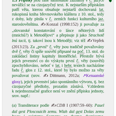
1.3
Přípisky
jsou rané samostatné záznamy v
č.
jazyce
◆
nevážící se na cizojazyčný text. K nejstarším přípiskům
patří věta, kterou obsahuje nejstarší dochovaná
lat.
rukopisná kniha břevnovského kláštera z 10. stol., tedy
z doby, kdy plnila v
č.
zemích funkci kulturního
jaz.
staroslověnština.
✍Konzal (1998:152)
ji považuje za
„slovanské konstatování o lásce některých lidí
(mnichů?) k Metodějovi“ a přepisuje ji jako
Strachotě
lnú tacii
, tj. takoví lnou k Metoději; viz též
✍Vepřek
(2013:23)
. Za „první“
č.
věty jsou tradičně považovány
dvě
č.
věty či spíše souvětí připsané na
poč.
13. stol. do
zakládací listiny kapituly litoměřické. Přestože bývá
jejich prvenství co do výskytu první
č.
věty (souvětí)
zpochybňováno, neboť v
lat.
i
hebr.
textech nacházíme
řadu
č.
glos z 12. stol., které by bylo možno za věty
považovat (srov.
✍Dittmann, 2012a
;
↗Kenaanské
glosy
), jejich prvenství jako spontánního výtvoru, tj. bez
cizojazyčné předlohy, prozatím zůstává. Vzhledem
k nejednoznačné grafice není ve znění přípisku jednoty,
srov. např.:
(a) Transliterace podle
✍
CDB
I (1907:59–60)
:
Pauel
dal gest Ploscouicih zemu. Wlah dal gęst Dolas zemu