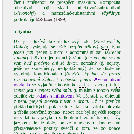
členu změněnou ve prospěch maskulin. Kompozita
adjektivní mají sklad adjektivně‑substantivní
(
křivonohý
) a numerálně‑substantivní (
čtyřdný
);
podrobněji
✍Šlosar (1999)
.
5 Syntax
Už jen dožívá bezpředložkový
lok.
(
Ploskovicích
,
Dolas
); vyskytuje se ještě bezpředložkový
gen.
typu
jeden jich
‘jeden z nich’ a adnominální
dat.
(
škřehot
zubóm
). Užívá se jednoduchý zápor (
nesmucujte se ani
vem buď protivno ani sě divte
), nereálný (tj. nejistý,
ještě neuskutečněný, předpokládaný) děj se důsledně
vyjadřuje kondicionálem (
Neviz’u, by
kto vás pravú
i svirchovanú žádost k nebesóm jměl
).
↗Voluntativní
modalita
se vyjadřuje konstrukcí
dat.
(+ spona) +
inf.
(
mněť jest s tohoto světa sníti
, tj. musím z tohoto světa
odejít); viz
↗dativ s infinitivem
. Ve 13. stol. se objevují
z
něm.
přejatá slovesa
musiti
a
drbiti
. Už na prvních
překladatelských pokusech z
lat.
se zdokonalovala
a tříbila souvětná syntax, neboť zde byl největší rozpor
mezi latinou, jazykem s dlouhou literární tradicí, a
č.
,
jazykem do té doby pouze mluveným. Dochované
překladatelské pokusy svědčí o tom, že do konce
13. stol. se
č.
syntakticky zdokonalila.