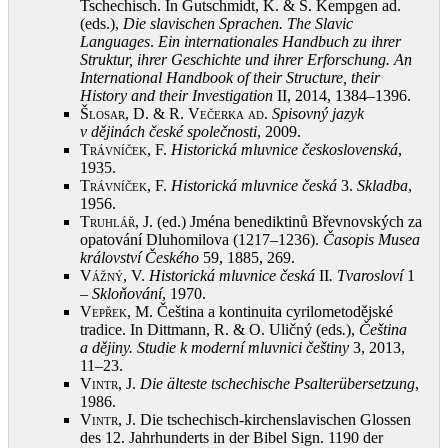
Tschechisch. In Gutschmidt, K. & S. Kempgen ad.
(eds.),
Die slavischen Sprachen. The Slavic
Languages
.
Ein internationales Handbuch zu ihrer
Struktur, ihrer Geschichte und ihrer Erforschung. An
International Handbook of their Structure, their
History and their Investigation
II, 2014, 1384–1396
.
Šlosar, D. & R. Večerka ad
.
Spisovný jazyk
v dějinách české společnosti
, 2009
.
Trávníček, F.
Historická mluvnice československá
,
1935
.
Trávníček, F.
Historická mluvnice česká
3.
Skladba
,
1956
.
Truhlář, J.
(ed.) Jména benediktinů Břevnovských za
opatování Dluhomilova (1217–1236).
Časopis Musea
království Českého
59, 1885, 269
.
Vážný, V.
Historická mluvnice česká
II
. Tvarosloví
1
–
Skloňování
, 1970
.
Vepřek, M.
Čeština a kontinuita cyrilometodějské
tradice. In Dittmann, R. & O. Uličný (eds
.
),
Čeština
a dějiny. Studie k moderní mluvnici češtiny
3, 2013,
11–23
.
Vintr, J.
Die älteste tschechische Psalterübersetzung
,
1986
.
Vintr, J.
Die tschechisch-kirchenslavischen Glossen
des 12. Jahrhunderts in der Bibel Sign. 1190 der