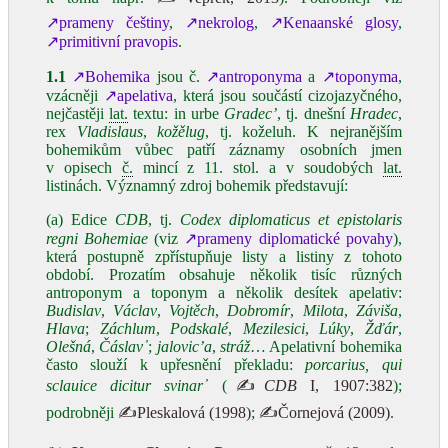
↗prameny češtiny
,
↗nekrolog
,
↗Kenaanské glosy
,
↗primitivní pravopis
.
1.1
↗Bohemika
jsou č.
↗antroponyma
a
↗toponyma
,
vzácněji
↗apelativa
, která jsou součástí cizojazyčného,
nejčastěji
lat.
textu: in urbe
Gradec’
, tj. dnešní
Hradec
,
rex
Vladislaus
,
kožělug
, tj. koželuh. K nejranějším
bohemikům vůbec patří záznamy osobních jmen
v opisech
č.
mincí z 11. stol. a v soudobých
lat.
listinách. Významný zdroj bohemik představují:
(a) Edice
CDB
, tj.
Codex diplomaticus et epistolaris
regni Bohemiae
(viz
↗prameny diplomatické povahy
),
která postupně zpřístupňuje listy a listiny z tohoto
období. Prozatím obsahuje několik tisíc různých
antroponym a toponym a několik desítek apelativ:
Budislav
,
Václav
,
Vojtěch
,
Dobromír
,
Milota
,
Záviša
,
Hlava
;
Záchlum
,
Podskalé
,
Mezilesici
,
Lúky
,
Žďár
,
Olešná
,
Čáslav᾽
;
jalovic’a
,
stráž
… Apelativní bohemika
často slouží k upřesnění překladu:
porcarius, qui
sclauice dicitur svinar᾽
(
✍
CDB
I, 1907:382
);
podrobněji
✍Pleskalová (1998)
;
✍Čornejová (2009)
.