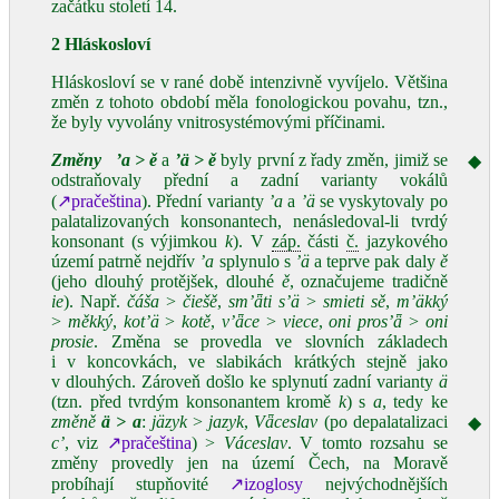
začátku století 14.
2 Hláskosloví
Hláskosloví se v rané době intenzivně vyvíjelo. Většina
změn z tohoto období měla fonologickou povahu, tzn.,
že byly vyvolány vnitrosystémovými příčinami.
Změny
’a
>
ě
a
’
ä
>
ě
byly první z řady změn, jimiž se
◆
odstraňovaly přední a zadní varianty vokálů
(
↗pračeština
). Přední varianty
’a
a
’ä
se vyskytovaly po
palatalizovaných konsonantech, nenásledoval‑li tvrdý
konsonant (s výjimkou
k
). V
záp.
části
č.
jazykového
území patrně nejdřív
’a
splynulo s
’ä
a teprve pak daly
ě
(jeho dlouhý protějšek, dlouhé
ě
, označujeme tradičně
ie
). Např.
čáša
>
čiešě
,
sm’ǟti s’ä
>
smieti sě
,
m’äkký
>
měkký
,
kot’ä
>
kotě
,
v’ǟce
>
viece
,
oni pros’ǟ
>
oni
prosie
. Změna se provedla ve slovních základech
i v koncovkách, ve slabikách krátkých stejně jako
v dlouhých. Zároveň došlo ke splynutí zadní varianty
ä
(tzn. před tvrdým konsonantem kromě
k
) s
a
, tedy ke
změně
ä
>
a
:
jäzyk
>
jazyk
,
Vǟceslav
(po depalatalizaci
◆
c’
, viz
↗pračeština
) >
Váceslav
. V tomto rozsahu se
změny provedly jen na území Čech, na Moravě
probíhají stupňovité
↗izoglosy
nejvýchodnějších