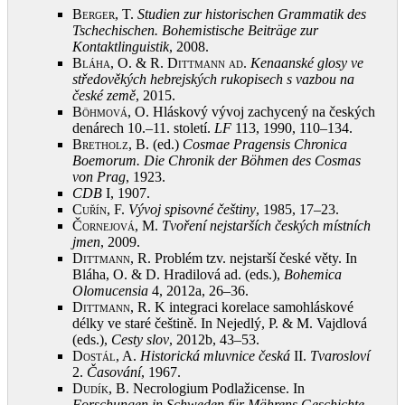
Berger, T.
Studien zur historischen Grammatik des
Tschechischen. Bohemistische Beiträge zur
Kontaktlinguistik
, 2008
.
Bláha, O. & R. Dittmann ad
.
Kenaanské glosy ve
středověkých hebrejských rukopisech s vazbou na
české země
, 2015
.
Böhmová, O.
Hláskový vývoj zachycený na českých
denárech 10.–11. století.
LF
113, 1990, 110–134
.
Bretholz, B.
(ed.)
Cosmae Pragensis Chronica
Boemorum. Die Chronik der Böhmen des Cosmas
von Prag
, 1923
.
CDB
I, 1907
.
Cuřín, F.
Vývoj spisovné češtiny
, 1985, 17–23
.
Čornejová, M.
Tvoření nejstarších českých místních
jmen
, 2009
.
Dittmann, R.
Problém tzv. nejstarší české věty. In
Bláha, O. & D. Hradilová ad. (eds.),
Bohemica
Olomucensia
4, 2012a, 26–36
.
Dittmann, R.
K integraci korelace samohláskové
délky ve staré češtině. In Nejedlý, P. & M. Vajdlová
(eds.),
Cesty slov
, 2012b, 43–53
.
Dostál, A.
Historická mluvnice česká
II.
Tvarosloví
2.
Časování
, 1967
.
Dudík, B.
Necrologium Podlažicense. In
Forschungen in Schweden für Mährens Geschichte
,