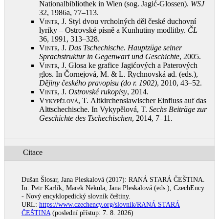
Nationalbibliothek in Wien (sog. Jagić-Glossen).
WSJ
32, 1986a, 77–113
.
Vintr, J.
Styl dvou vrcholných děl české duchovní
lyriky – Ostrovské písně a Kunhutiny modlitby.
ČL
36, 1991, 313–328
.
Vintr, J.
Das Tschechische. Hauptzüge seiner
Sprachstruktur in Gegenwart und Geschichte
, 2005
.
Vintr, J.
Glosa ke grafice Jagićových a Paterových
glos. In Čornejová, M. & L. Rychnovská ad. (eds.),
Dějiny českého pravopisu (do r. 1902)
, 2010, 43–52
.
Vintr, J.
Ostrovské rukopisy
, 2014
.
Vykypělová, T.
Altkirchenslawischer Einfluss auf das
Alttschechische. In Vykypělová, T.
Sechs Beiträge zur
Geschichte des Tschechischen
, 2014, 7–11
.
Citace
Dušan Šlosar, Jana Pleskalová (2017): RANÁ STARÁ ČEŠTINA.
In: Petr Karlík, Marek Nekula, Jana Pleskalová (eds.), CzechEncy
- Nový encyklopedický slovník češtiny.
URL:
https://www.czechency.org/slovnik/RANÁ STARÁ
ČEŠTINA
(poslední přístup: 7. 8. 2026)