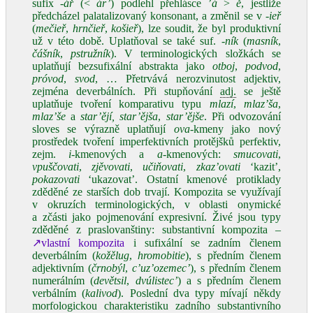
sufix
‑ář
(<
ár’
) podlehl přehlásce ’
á
>
ě
, jestliže
předcházel palatalizovaný konsonant, a změnil se v
‑ieř
(
mečieř
,
hrnčieř
,
košieř
), lze soudit, že byl produktivní
už v této době. Uplatňoval se také suf.
‑ník
(
masník
,
čášník
,
pstružník
). V terminologických složkách se
uplatňují bezsufixální abstrakta jako
otboj
,
podvod
,
próvod
,
svod
, … Přetrvává nerozvinutost adjektiv,
zejména deverbálních. Při stupňování
adj.
se ještě
uplatňuje tvoření komparativu typu
mlazí
,
mlaz’ša
,
mlaz’še
a
star’ějí, star’ějša
,
star’ějše
. Při odvozování
sloves se výrazně uplatňují
ova
‑kmeny jako nový
prostředek tvoření imperfektivních protějšků perfektiv,
zejm.
i
‑kmenových a
a
‑kmenových:
smucovati
,
vpuščovati
,
zjěvovati
,
učiňovati
,
zkaz’ovati
‘kazit’,
pokazovati
‘ukazovat’. Ostatní kmenové protiklady
zděděné ze starších dob trvají. Kompozita se využívají
v okruzích terminologických, v oblasti onymické
a zčásti jako pojmenování expresivní. Živé jsou typy
zděděné z praslovanštiny: substantivní kompozita –
↗vlastní kompozita
i sufixální se zadním členem
deverbálním (
kožělug
,
hromobitie
), s předním členem
adjektivním (
črnobýl
,
c’uz’ozemec’
), s předním členem
numerálním (
devětsil
,
dvúlistec’
) a s předním členem
verbálním (
kalivod
). Poslední dva typy mívají někdy
morfologickou charakteristiku zadního substantivního