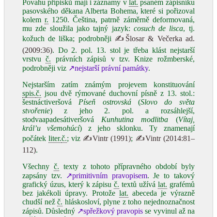
Povahu přípisků mají i záznamy v
lat.
psaném zápisníku
pasovského děkana Alberta Bohema, které si pořizoval
kolem
r.
1250. Čeština, patrně záměrně deformovaná,
mu zde sloužila jako tajný jazyk:
cosuch de lisca
, tj.
kožuch de liška; podrobněji
✍Šlosar & Večerka ad.
(2009:36)
. Do 2. pol. 13. stol je třeba klást nejstarší
vrstvu
č.
právních zápisů v tzv. Knize rožmberské,
podrobněji viz
↗nejstarší právní památky
.
Nejstarším zatím známým projevem konstituování
spis.
č.
jsou dvě rýmované duchovní písně z 13. stol.:
šestnáctiveršová
Píseň ostrovská
(
Slovo do světa
stvořenie
) z jeho 2. pol. a rozsáhlejší,
stodvaapadesátiveršová
Kunhutina modlitba
(
Vítaj,
král’u všemohúcí
) z jeho sklonku. Ty znamenají
počátek
liter.
č.
; viz
✍Vintr (1991)
;
✍Vintr (2014:81–
112)
.
Všechny
č.
texty z tohoto přípravného období byly
zapsány tzv.
↗primitivním pravopisem
. Je to takový
grafický úzus, který k zápisu
č.
textů užívá
lat.
grafémů
bez jakékoli úpravy. Protože
lat.
abeceda je výrazně
chudší než
č.
hláskosloví, plyne z toho nejednoznačnost
zápisů. Důsledný
↗spřežkový pravopis
se vyvinul až na