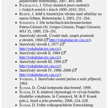
jazykovědné bohemistiky
, 2007, 493–498
.
Pleskalová, J.
Vývoj vlastních jmen osobních
v českých zemích v letech 1000–2010
, 2011
.
Rejzek, J.
Ještě k fonetickým vlivům staré němčiny na
starou češtinu.
Bohemistyka
3, 2003, 251–264
.
Schaeken, J.
Die tschechisch-kirchenslavischen
Patera-Glossen (St. Gregor-Glossen, Prager Glossen).
WSJ
35, 1989, 159–191
.
Staročeský slovník. Úvodní stati, soupis pramenů
a zkratek
, 1968 (
http://vokabular.ujc.cas.cz/
)
.
Staročeský slovník
I, 1977 (
http://vokabular.ujc.cas.cz/
)
.
Staročeský slovník
II, 1984 (
http://vokabular.ujc.cas.cz/
)
.
Staročeský slovník
III, 1996 (
http://vokabular.ujc.cas.cz/
)
.
Staročeský slovník
IV, 1998–2008 (
http://vokabular.ujc.cas.cz/
)
.
Svoboda, J.
Staročeská osobní jména a naše příjmení
,
1964
.
Šlosar, D.
Česká kompozita diachronně
, 1999
.
Šlosar, D.
K relativní chronologii ve vývoji českého
dlouhého vokalismu. In Čornejová, M. & P. Kosek
(eds.),
Jazyk a jeho proměny
, 2008, 224–228
.
Šlosar, D.
Frühe volkssprachliche Entwicklung: