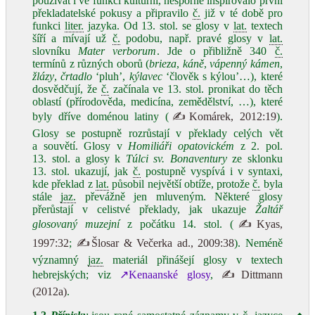
používat i ve funkci kulturní, nesporně inspirovalo první
překladatelské pokusy a připravilo
č.
již v té době pro
funkci
liter.
jazyka. Od 13. stol. se glosy v
lat.
textech
šíří a mívají už
č.
podobu, např. pravé glosy v
lat.
slovníku
Mater verborum
. Jde o přibližně 340
č.
termínů z různých oborů (
brieza
,
káně
,
vápenný kámen
,
žlázy
,
črtadlo
‘pluh’,
kýlavec
‘člověk s kýlou’…), které
dosvědčují, že
č.
začínala ve 13. stol. pronikat do těch
oblastí (přírodověda, medicína, zemědělství, …), které
byly dříve doménou latiny (
✍Komárek, 2012:19
).
Glosy se postupně rozrůstají v překlady celých vět
a souvětí. Glosy v
Homiliáři opatovickém
z 2. pol.
13. stol. a glosy k
Túlci sv.
Bonaventury
ze sklonku
13. stol. ukazují, jak
č.
postupně vyspívá i v syntaxi,
kde překlad z
lat.
působil největší obtíže, protože
č.
byla
stále
jaz.
převážně jen mluveným. Některé glosy
přerůstají v celistvé překlady, jak ukazuje
Žaltář
glosovaný muzejní
z počátku 14. stol. (
✍Kyas,
1997:32
;
✍Šlosar & Večerka ad., 2009:38
). Neméně
významný
jaz.
materiál přinášejí glosy v textech
hebrejských; viz
↗Kenaanské glosy
,
✍Dittmann
(2012a)
.