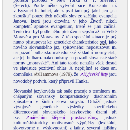
profesor působící v New Yorku G. Y. Shevelov
(Šerech). Podle něho vytvořil sice Konstantin už
v Byzanci hlaholici, ale zapsal tam prý jaksi jen „na
zkoušku“ pouze těch několik slov ze začátku evangelia
Janova, která jsou citována v jeho
Životě
, nikoli
kompletní aprakos evangelium, které se jimi začíná.
Tento text byl podle něho přeložen a sepsán až na Velké
Moravě a pro Moravany. Z této speciální situace je prý
nutno přistupovat ke genetické charakteristice
stsl.
jako
nového slovanského
jaz.
spisovného: neposuzovat
m.
na pozadí bulharsko‑makedonské základní normy
stsl.
,
ale její bulharo
‑
makedonismy na pozadí slovanské staré
normy „moravské“. Ani tato teorie nenašla však dosud
ve slavistice pozitivní ohlas. A nepřijímá se dnes ani
domněnka
✍Hammova (1979)
, že
↗
Kyjevské listy
jsou
novodobý podvrh, který připravil Hanka.
Slovanská jazykověda tak stále pracuje s termínem
m.
chápaným slovansky komparatisticky diachronním
způsobem v širším slova smyslu. Odráží jednak
vývojově genetické výsledky specifického
diferencování slovanského jazykového území při
tzv.
↗nářečním štěpení praslovanštiny
, jednak
kulturně‑historicky motivované výpůjčky (lexikální,
slovotvorné
n.
výslovnostní) z latiny, severní italštiny