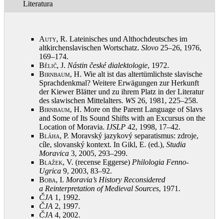
Literatura
Auty, R.
Lateinisches und Althochdeutsches im
altkirchenslavischen Wortschatz.
Slovo
25–26, 1976,
169–174
.
Bělič, J.
Nástin české dialektologie
, 1972
.
Birnbaum, H.
Wie alt ist das altertümlichste slavische
Sprachdenkmal? Weitere Erwägungen zur Herkunft
der Kiewer Blätter und zu ihrem Platz in der Literatur
des slawischen Mittelalters.
WS
26, 1981, 225–258
.
Birnbaum, H.
More on the Parent Language of Slavs
and Some of Its Sound Shifts with an Excursus on the
Location of Moravia.
IJSLP
42, 1998, 17–42
.
Bláha, P.
Moravský jazykový separatismus: zdroje,
cíle, slovanský kontext. In Gikl, E. (ed.),
Studia
Moravica
3, 2005, 293–299
.
Blažek, V.
(recense Eggerse)
Philologia Fenno-
Ugrica
9, 2003, 83–92
.
Boba, I.
Moravia’s History Reconsidered
a Reinterpretation of Medieval Sources
, 1971
.
ČJA
1, 1992
.
ČJA
2, 1997
.
ČJA
4, 2002
.