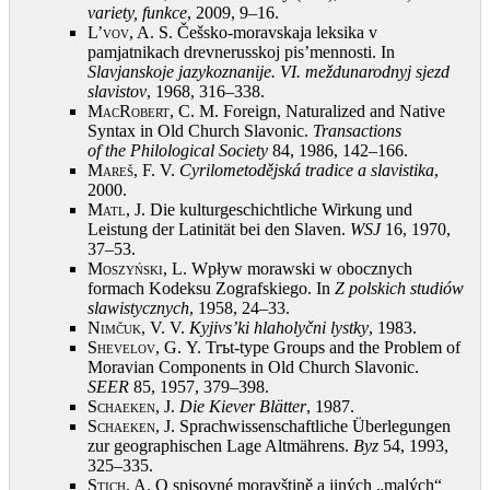
variety, funkce
, 2009, 9–16
.
L’vov, A.
S. Češsko-moravskaja leksika v
pamjatnikach drevnerusskoj pis’mennosti. In
Slavjanskoje jazykoznanije. VI. meždunarodnyj sjezd
slavistov
, 1968, 316–338
.
MacRobert, C.
M. Foreign, Naturalized and Native
Syntax in Old Church Slavonic.
Transactions
of
the
Philological Society
84, 1986, 142–166
.
Mareš, F.
V.
Cyrilometodějská tradice a slavistika
,
2000
.
Matl, J.
Die kulturgeschichtliche Wirkung und
Leistung der Latinität bei den Slaven.
WSJ
16, 1970,
37–53
.
Moszyński, L.
Wpływ morawski w obocznych
formach Kodeksu Zografskiego. In
Z polskich studiów
slawistycznych
, 1958, 24–33
.
Nimčuk, V.
V.
Kyjivs’ki hlaholyčni lystky
, 1983
.
Shevelov, G.
Y. Trъt-type Groups and the Problem of
Moravian Components in Old Church Slavonic.
SEER
85, 1957, 379–398
.
Schaeken, J.
Die Kiever Blätter
, 1987
.
Schaeken, J.
Sprachwissenschaftliche Überlegungen
zur geographischen Lage Altmährens.
Byz
54, 1993,
325–335
.
Stich, A.
O spisovné moravštině a jiných „malých“