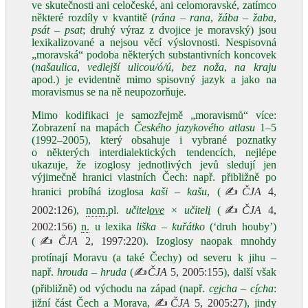
ve skutečnosti ani celočeské, ani celomoravské, zatímco
některé rozdíly v kvantitě (
rána
–
rana
,
žába
–
žaba
,
psát – psat
; druhý výraz z dvojice je moravský) jsou
lexikalizované a nejsou věcí výslovnosti. Nespisovná
„moravská“ podoba některých substantivních koncovek
(
naša
ulica
,
vedlejší ulicou/ó/ú
,
bez noža
,
na kraju
apod.) je evidentně mimo spisovný jazyk a jako na
moravismus se na ně neupozorňuje.
Mimo kodifikaci je samozřejmě „moravismů“ více:
Zobrazení na mapách
Českého jazykového atlasu
1–5
(1992–2005), který obsahuje i vybrané poznatky
o některých interdialektických tendencích, nejlépe
ukazuje, že izoglosy jednotlivých jevů sledují jen
výjimečně hranici vlastních Čech: např. přibližně po
hranici probíhá izoglosa
kaši
–
kašu
, (
✍
ČJA
4,
2002:126
),
nom.
pl.
učitel
ove
×
učitel
i
(
✍
ČJA
4,
2002:156
)
n.
u lexika
liška
–
kuřátko
(‘druh houby’)
(
✍
ČJA
2, 1997:220
). Izoglosy naopak mnohdy
protínají Moravu (a také Čechy) od severu k jihu –
např.
hrouda – hruda
(
✍
ČJA
5, 2005:155
), další však
(přibližně) od východu na západ (např.
c
ej
cha – c
í
cha
:
jižní část Čech a Morava,
✍
ČJA
5, 2005:27
), jindy