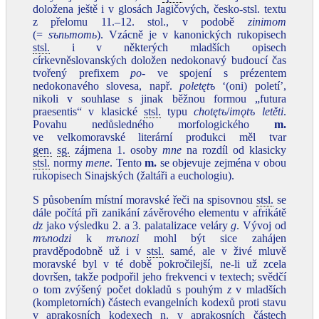
doložena ještě i v glosách Jagičových, česko‑stsl. textu
z přelomu 11.–12. stol., v podobě
zinimom
(=
sъnьmomь
). Vzácně je v kanonických rukopisech
stsl.
i v některých mladších opisech
církevněslovanských doložen nedokonavý budoucí čas
tvořený prefixem
po‑
ve spojení s prézentem
nedokonavého slovesa, např.
poletętъ
‘(oni) poletí’,
nikoli v souhlase s jinak běžnou formou „futura
praesentis“ v klasické
stsl.
typu
chotętъ
/
imǫtъ letěti
.
Povahu nedůsledného morfologického
m.
ve velkomoravské literární produkci měl tvar
gen.
sg.
zájmena 1. osoby
mne
na rozdíl od klasicky
stsl.
normy
mene
. Tento
m.
se objevuje zejména v obou
rukopisech Sinajských (žaltáři a euchologiu).
S působením místní moravské řeči na spisovnou
stsl.
se
dále počítá při zanikání závěrového elementu v afrikátě
dz
jako výsledku 2. a 3. palatalizace veláry
g
. Vývoj od
mъnodzi
k
mъnozi
mohl být sice zahájen
pravděpodobně už i v
stsl.
samé, ale v živé mluvě
moravské byl v té době pokročilejší, ne‑li už zcela
dovršen, takže podpořil jeho frekvenci v textech; svědčí
o tom zvýšený počet dokladů s pouhým
z
v mladších
(kompletorních) částech evangelních kodexů proti stavu
v aprakosních kodexech
n.
v aprakosních částech