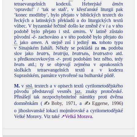
tetraevangelních kodexů. Hebrejské
āmēn
‘opravdu!’ / ‘tak se staň’, v křesťanské liturgii pak
‘konec modlitby’, bylo přejato v biblických textech do
řeckých a latinských překladů a do liturgických textů
vůbec. V byzantské řečtině došlo ke změně
ē
v
i
a v této
podobě bylo přejato i stsl.
aminъ
. V latině zůstalo
původní ‑
ē‑
zachováno a v této podobě bylo přejato do
č.
jako
amen
. A stejně zní i jediný
m.
tohoto typu
v Sinajském žaltáři. Někdy se pokládá za
m.
podoba
slov jako
bratrъ
,
bratrija
,
bratrьnь, bratrьstvo
atd.
s předkoncovkovým ‑
r
‑ proti podobám bez něho, tedy
bratъ
atd.; ty se objevují zejména v aprakosních
složkách tetraevangelních textů a v kodexu
Supraslském, památce vytvořené na bulharské půdě.
M.
v
stsl.
textech a v opisech textů cyrilometodějského
původu představují vesměs
jaz.
znaky protočeské.
Přinášejí tak nezpochybnitelné námitky proti dvěma
domněnkám (
✍Boby, 1971
, a
✍Eggerse, 1996
)
o jihoslovanské lokaci mojmírovské a cyrilometodějské
Velké Moravy. Viz také
↗Velká Morava
.