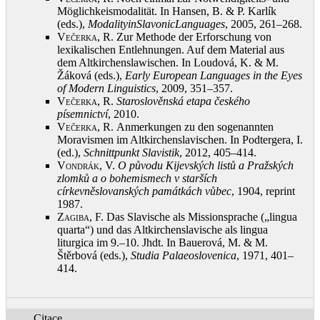
Möglichkeismodalität. In Hansen, B. & P. Karlík
(eds.),
Modality
in
Slavonic
Languages
, 2005, 261–268
.
Večerka, R.
Zur Methode der Erforschung von
lexikalischen Entlehnungen. Auf dem Material aus
dem Altkirchenslawischen. In Loudová, K. & M.
Žáková (eds.),
Early European Languages in the Eyes
of Modern Linguistics
, 2009, 351–357
.
Večerka, R.
Staroslověnská etapa českého
písemnictví
, 2010
.
Večerka, R.
Anmerkungen zu den sogenannten
Moravismen im Altkirchenslavischen. In Podtergera, I.
(ed.),
Schnittpunkt Slavistik
, 2012, 405–414
.
Vondrák, V.
O původu Kijevských listů a Pražských
zlomků a o bohemismech v starších
církevněslovanských památkách vůbec
, 1904, reprint
1987
.
Zagiba, F.
Das Slavische als Missionsprache („lingua
quarta“) und das Altkirchenslavische als lingua
liturgica im 9.–10. Jhdt. In Bauerová, M. & M.
Štěrbová (eds.),
Studia Palaeoslovenica
, 1971, 401–
414
.
Citace