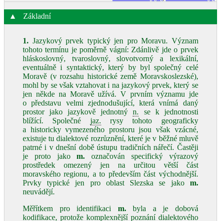
▲
Základní
1.
Jazykový prvek typický jen pro Moravu. Význam
tohoto termínu je poměrně vágní: Zdánlivě jde o prvek
hláskoslovný, tvaroslovný, slovotvorný a lexikální,
eventuálně i syntaktický, který by byl společný celé
Moravě (v rozsahu historické země Moravskoslezské),
mohl by se však vztahovat i na jazykový prvek, který se
jen někde na Moravě užívá. V prvním významu jde
o představu velmi zjednodušující, která vnímá daný
prostor jako jazykově jednotný
n.
se k jednotnosti
blížící. Společné
jaz.
rysy tohoto geograficky
a historicky vymezeného prostoru jsou však vzácné,
existuje tu dialektové rozrůznění, které je v běžné mluvě
patrné i v dnešní době ústupu tradičních nářečí. Častěji
je proto jako
m.
označován specifický výrazový
prostředek omezený jen na určitou větší část
moravského regionu, a to především část východnější.
Prvky typické jen pro oblast Slezska se jako
m.
neuvádějí.
Měřítkem pro identifikaci
m.
byla a je dobová
kodifikace, protože komplexnější poznání dialektového