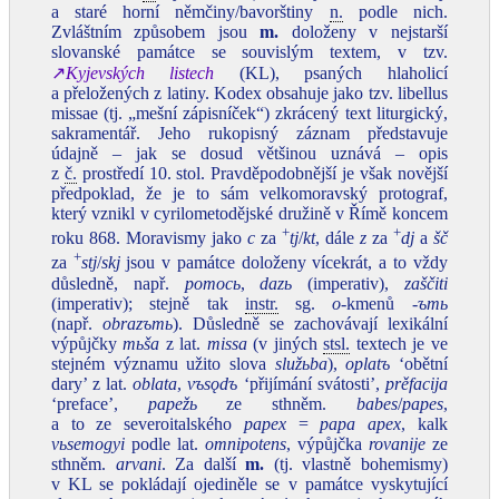
a staré horní němčiny/bavorštiny
n.
podle nich.
Zvláštním způsobem jsou
m.
doloženy v nejstarší
slovanské památce se souvislým textem, v tzv.
↗
Kyjevských listech
(KL), psaných hlaholicí
a přeložených z latiny. Kodex obsahuje jako tzv. libellus
missae (tj. „mešní zápisníček“) zkrácený text liturgický,
sakramentář. Jeho rukopisný záznam představuje
údajně – jak se dosud většinou uznává – opis
z
č.
prostředí 10. stol. Pravděpodobnější je však novější
předpoklad, že je to sám velkomoravský protograf,
který vznikl v cyrilometodějské družině v Římě koncem
+
+
roku 868. Moravismy jako
c
za
tj
/
kt
, dále
z
za
dj
a
šč
+
za
stj
/
skj
jsou v památce doloženy vícekrát, a to vždy
důsledně, např.
pomocь
,
dazь
(imperativ),
zaščiti
(imperativ); stejně tak
instr.
sg.
o‑
kmenů
‑ъmь
(např.
obrazъmь
). Důsledně se zachovávají lexikální
výpůjčky
mьša
z lat.
missa
(v jiných
stsl.
textech je ve
stejném významu užito slova
služьba
),
oplatъ
‘obětní
dary’ z lat.
oblata
,
vъsǫdъ
‘přijímání svátosti’,
prěfacija
‘preface’,
papežь
ze sthněm.
babes
/
papes
,
a to ze severoitalského
papex
=
papa apex
, kalk
vьsemogyi
podle lat.
omnipotens
, výpůjčka
rovanije
ze
sthněm.
arvani
. Za další
m.
(tj. vlastně bohemismy)
v KL se pokládají ojediněle se v památce vyskytující