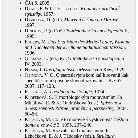
ČJA
5, 2005
.
Daneš, F. & L. Doležel ad
.
Kapitoly z praktické
stylistiky
, 1957
.
Davidová, D.
(ed.),
Mluvená čeština na Moravě
,
1997
.
Dinekov, P.
(ed.)
Kirilo-Metodievska enciklopedija
II,
1995
.
Eggers, M.
Das Erzbistum des Method.
Lage, Wirkung
und Nachleben der kyrillomethodianischen Mission
,
1996
.
Graševa, L.
(ed.)
Kirilo-Metodievska enciklopedija
IV, 2003
.
Hamm, J.
Das glagolitische Missale von Kiev
, 1979
.
Jefimova, V.
O. O staroslavjanskom kal’kirovanii kak
specifičeskom sposobe slovoobrazovanija.
Byz
65,
2007, 117–128
.
Kellner, A.
Úvod
do dialektologie
, 1954
.
Kloferová, S.
K morfologickým moravismům. In
Minářová, E. & K. Ondrášková (eds.),
Spisovnost
a nespisovnost. Zdroje, proměny a perspektivy
, 2004,
50–54
.
Krčmová, M.
Co je to moravská výslovnost?
Čeština
doma a ve světě
3, 1995, 237–240
.
Krčmová, M.
Rozvaha nad moravštinou. In
Lehečková, E. & J. Táborský (eds.),
Struktura,