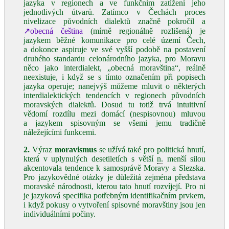
jazyka v regionech a ve funkčním zatížení jeho
jednotlivých útvarů. Zatímco v Čechách proces
nivelizace původních dialektů značně pokročil a
↗obecná čeština
(mírně regionálně rozlišená) je
jazykem běžné komunikace pro celé území Čech,
a dokonce aspiruje ve své vyšší podobě na postavení
druhého standardu celonárodního jazyka, pro Moravu
něco jako interdialekt, „obecná moravština“, reálně
neexistuje, i když se s tímto označením při popisech
jazyka operuje; nanejvýš můžeme mluvit o některých
interdialektických tendencích v regionech původních
moravských dialektů. Dosud tu totiž trvá intuitivní
vědomí rozdílu mezi domácí (nespisovnou) mluvou
a jazykem spisovným se všemi jemu tradičně
náležejícími funkcemi.
2.
Výraz
moravismus
se užívá také pro politická hnutí,
která v uplynulých desetiletích s větší
n.
menší silou
akcentovala tendence k samosprávě Moravy a Slezska.
Pro jazykovědné otázky je důležitá zejména představa
moravské národnosti, kterou tato hnutí rozvíjejí. Pro ni
je jazyková specifika potřebným identifikačním prvkem,
i když pokusy o vytvoření spisovné moravštiny jsou jen
individuálními počiny.