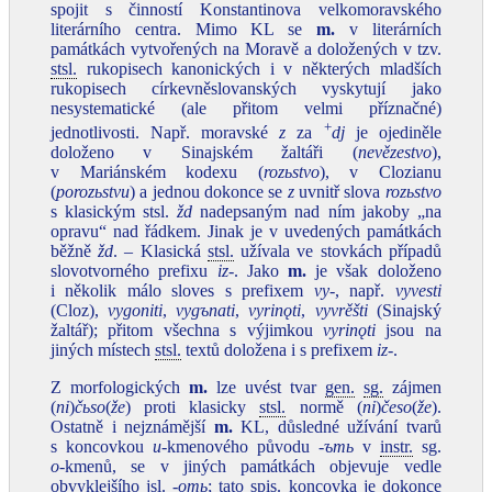
spojit s činností Konstantinova velkomoravského
literárního centra. Mimo KL se
m.
v literárních
památkách vytvořených na Moravě a doložených v tzv.
stsl.
rukopisech kanonických i v některých mladších
rukopisech církevněslovanských vyskytují jako
nesystematické (ale přitom velmi příznačné)
+
jednotlivosti. Např. moravské
z
za
dj
je ojediněle
doloženo v Sinajském žaltáři (
nevězestvo
),
v Mariánském kodexu (
rozьstvo
), v Clozianu
(
porozьstvu
) a jednou dokonce se
z
uvnitř slova
rozьstvo
s klasickým stsl.
žd
nadepsaným nad ním jakoby „na
opravu“ nad řádkem. Jinak je v uvedených památkách
běžně
žd
. – Klasická
stsl.
užívala ve stovkách případů
slovotvorného prefixu
iz‑
. Jako
m.
je však doloženo
i několik málo sloves s prefixem
vy‑
, např.
vyvesti
(Cloz),
vygoniti
,
vygъnati
,
vyrinǫti
,
vyvrěšti
(Sinajský
žaltář); přitom všechna s výjimkou
vyrinǫti
jsou na
jiných místech
stsl.
textů doložena i s prefixem
iz‑
.
Z morfologických
m.
lze uvést tvar
gen.
sg.
zájmen
(
ni
)
čьso
(
že
) proti klasicky
stsl.
normě (
ni
)
česo
(
že
).
Ostatně i nejznámější
m.
KL, důsledné užívání tvarů
s koncovkou
u
‑kmenového původu ‑
ъmь
v
instr.
sg.
o
‑kmenů, se v jiných památkách objevuje vedle
obvyklejšího jsl.
‑omь
; tato
spis.
koncovka je dokonce