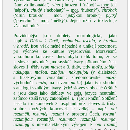
‘šumivá limonáda’),
víno
(‘hrozen’ i ‘nápoj’ –
mor.
jen
‘nápoj’),
chudý
(‘nebohatý’ –
mor.
‘hubený’),
chrobák
(‘druh brouka’ –
mor.
‘jakýkoli brouk’),
plytký
(‘povrchní’ –
mor.
‘mělký’)
.
Jejich užití v textech je
však náhodné.
Pravidelnější jsou dublety morfologické, jako
např.
k Dáš
e
– k Dáš
i
,
uschn
ula
– usch
la
,
v hrad
u
–
v hrad
ě
, jsou však méně nápadné a unikají pozornosti
při výchově ke kultuře vyjadřování. Moravismů
v souboru koncovek dnes ubylo i dík tomu, že se
u sloves původně „moravské“ tvary přítomného času
sloves 1. třídy typu
mazat
a 3. třídy, tedy
mažu
,
zabiju
,
nakupuju
;
mažou
,
zabijou
,
nakupujou
(v dialektech
s hláskovými variantami: středomoravské
mažó
,
východněji
mažú
, na severu
mažu
) jako typ shodují
s analogií vzniklými tvary týchž sloves v obecné češtině
a jsou dnes jako dublety ve
spis.
jazyce neutrální,
zatímco starší tvary zakončené
‑i
,
‑í
jsou knižní. Sblížení
nastalo i u koncovek 3.
os.
pl.
ind.
préz.
sloves 4. třídy;
soubor možných koncovek je velký – např.
oni
rozum
ěji
,
rozum
ěj
,
rozum
í
v prostoru Čech,
rozum
í
,
rozum
ijou
/ rozum
ijó
,
rozum
ná
/ rozum
já
/ rozum
ja
,
rozum
íja
s interdialektickým vývojem k
oni rozum
í