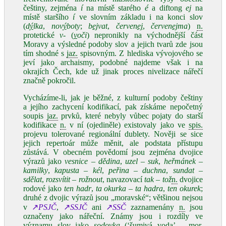
češtiny, zejména
í
na místě starého
é
a diftong
ej
na
místě staršího
í
ve slovním základu i na konci slov
(
d
ý
lka
,
nov
ý
boty
;
b
ej
vat
,
červen
ej
,
červen
ej
ma
)
n.
protetické
v‑
(
v
oči
) nepronikly na východnější část
Moravy a výsledné podoby slov a jejich tvarů zde jsou
tím shodné s
jaz.
spisovným. Z hlediska vývojového se
jeví jako archaismy, podobné najdeme však i na
okrajích Čech, kde už jinak proces nivelizace nářečí
značně pokročil.
Vycházíme‑li, jak je běžné, z kulturní podoby češtiny
a jejího zachycení kodifikací, pak získáme nepočetný
soupis
jaz.
prvků, které nebyly vůbec pojaty do starší
kodifikace
n.
v ní (ojediněle) existovaly jako ve
spis.
projevu tolerované regionální dublety. Nověji se sice
jejich repertoár může měnit, ale podstata přístupu
zůstává. V obecném povědomí jsou zejména dvojice
výrazů jako
vesnice – dědina
,
uzel – suk
,
heřmánek –
kamilky
,
kapusta – kél
,
peřina –
duchna
,
sundat –
sdělat
,
rozsvítit – rožnout
, navazovací
tak – tož
n.
dvojice
rodové jako
ten hadr
,
ta okurka
–
ta hadra
,
ten okurek
;
druhé z dvojic výrazů jsou „moravské“; většinou nejsou
v
↗
PSJČ
,
↗
SSJČ
ani
↗
SSČ
zaznamenány
n.
jsou
označeny jako nářeční. Známy jsou i rozdíly ve
významu slov jako
sodovka
(‘šumivá voda’ –
mor.