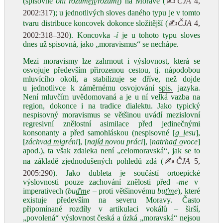
(spisovné
oni rozum
ějí
/
rozum
í
) na Moravě (
✍
ČJA
4,
2002:317
); u jednotlivých sloves daného typu je v tomto
tvaru distribuce koncovek dokonce složitější (
✍
ČJA
4,
2002:318–320
). Koncovka
‑í
je u tohoto typu sloves
dnes už spisovná, jako „moravismus“ se nechápe.
Mezi moravismy lze zahrnout i výslovnost, která se
osvojuje především přirozenou cestou, tj. nápodobou
mluvícího okolí, a stabilizuje se dříve, než dojde
u jednotlivce k záměrnému osvojování
spis.
jazyka.
Není mluvčím uvědomovaná a je u ní velká vazba na
region, dokonce i na tradice dialektu. Jako typický
nespisovný moravismus se většinou uvádí mezislovní
regresivní znělostní asimilace před jedinečnými
konsonanty a před samohláskou (nespisovné [
g l
esu
],
[
záchva
d m
igréni
], [
nají
d n
ovou práci
], [
natrha
d o
voce
]
apod.), ta však zdaleka není „celomoravská“, jak se to
na základě zjednodušených pohledů zdá (
✍
ČJA
5,
2005:290
). Jako dubleta je součástí ortoepické
výslovnosti pouze zachování znělosti před
-me
v
imperativech (
bu
ďm
e
– proti většinovému
bu
ťm
e
), které
existuje především na severu Moravy. Často
připomínané rozdíly v artikulaci vokálů – širší,
„povolená“ výslovnost česká a úzká „moravská“ nejsou