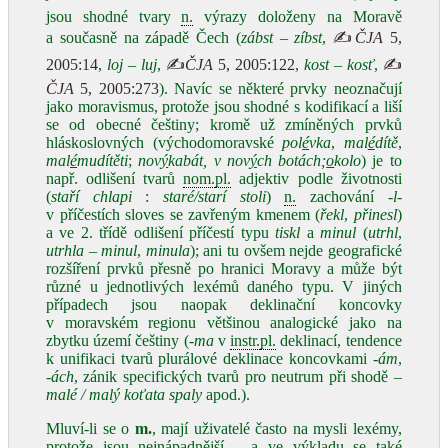
jsou shodné tvary
n.
výrazy doloženy na Moravě
a současně na západě Čech (
zábst
–
zíbst
,
✍
ČJA
5,
2005:14
,
loj
–
luj
,
✍
ČJA
5, 2005:122
,
kost
–
kosť
,
✍
ČJA
5, 2005:273
). Navíc se některé prvky neoznačují
jako moravismus, protože jsou shodné s kodifikací a liší
se od obecné češtiny; kromě už zmíněných prvků
hláskoslovných (východomoravské
pol
é
vka
,
mal
é
dítě
,
mal
é
mu
dítěti
;
nov
ý
kabát, v nov
ý
ch botách;
o
kolo
) je to
např. odlišení tvarů
nom.
pl.
adjektiv podle životnosti
(
staří chlapi
:
staré/starí stoli
)
n.
zachování
-l-
v příčestích sloves se zavřeným kmenem (
řekl
,
přinesl
)
a ve 2. třídě odlišení příčestí typu
tiskl
a
minul
(
utrhl
,
utrhla – minul
,
minula
); ani tu ovšem nejde geografické
rozšíření prvků přesně po hranici Moravy a může být
různé u jednotlivých lexémů daného typu. V jiných
případech jsou naopak deklinační koncovky
v moravském regionu většinou analogické jako na
zbytku území češtiny (
-ma
v
instr.
pl.
deklinací, tendence
k unifikaci tvarů plurálové deklinace koncovkami
-ám
,
-ách
, zánik specifických tvarů pro neutrum při shodě –
malé / malý koťata spaly
apod.).
Mluví-li se o
m.
, mají uživatelé často na mysli lexémy,
protože jsou nejnápadnější – a ve výkladu se také