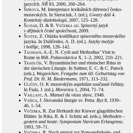
jazycích.
NŘ
83, 2000, 260–264
.
Šipková, M.
Interpretace lexikálních diferencí česko-
moravských. In Sierociuk, J. (ed.),
Gwary dziś
4.
Konteksty dialektologii
, 2007, 125–128
.
Šlosar, D. & R. Večerka ad
.
Spisovný jazyk
v dějinách české společnosti
, 2009
.
Šustek, Z.
Otázka kodifikace spisovného moravského
jazyka. In Duličenko, A. D. (ed.),
Jazyky malyje
i bolšije,
1998, 128–142
.
Tachiaos, A.-E.
N. Cyril and Methodius’ Visit to
Rome in 868.
Palaeoslavica
X, 1–2, 2002, 210–221
.
Tkadlčík, V.
Byzantinischer und römischer Ritus in
der slavischen Liturgie. In Suttner, E. C. & C. Patock
(eds.),
Wegzeichen. Festgabe zum 60. Geburtstag von
Prof. Dr. H. M. Biedermann
, 1971, 313–332
.
Uličný, O.
K moravským aspektům současné češtiny.
In Fiala, J. (ed.),
Moravica
1, 2004, 71–74
.
Vaillant, A.
Manuel du vieux slave
, 1948
.
Vašica, J.
Slovanská liturgie sv. Petra.
Byz
8, 1939–
46, 1–54
.
Večerka, R.
Zur Herkunft der Kiewer glagolitischen
Blätter. In Rika, R. & J. Schütz ad. (eds.),
Methoden –
gestern und heute: Symposium Slavicum Erlangense
,
1993, 59–71
.
Večerka, R.
Noch einmal zur Notwendigkeits- und