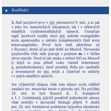
▲
Rozšiřující
3.
Jisté jazykové jevy v
stsl.
písemnictví 9. stol., a to jak
v jeho tzv. kanonických rukopisech, tak i v některých
mladších cyrilometodějských opisech. Označuje
např. jazykové rozdíly mezi
stsl.
zněním evangelního
textu aprakosního a zněním kompletorních částí textu
tetraevangelního. První bylo totiž přeloženo už
v Byzanci, druhé až po jisté době na Moravě. Slovanská
jazykověda však stále pracuje s pojmem
m.
i v širším
slova smyslu. Nazývá tak znaky z místní řeči na Moravě
(i když to jsou přísně vzato vlastně bohemismy
n.
protobohemismy), které pronikly třeba jen ojediněle
a nesoustavně do
stsl.
textů a částečně se udržely
i v jejich mladších opisech.
Jen výjimečně chápou však tuto situaci zcela odlišně
zastánci tzv. moravské teorie o původu stsl. Na počátku
19. stol. to byli Rusové K. F. Kalajdovič
a J. J. Golubinskij, jejichž poměrně jednoduché názory
však nedošly v slovanské filologii přijetí. V druhé
pol. 20. stol. formuloval podobnou hypotézu ukrajinský