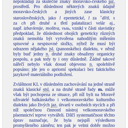
nepokládají za skutečné znaky moravsko‑českého
jaz.
prostředí. Pro důslednost některých znaků údajně
moravsko‑českých a jiných zase klasicky
+
staroslověnských, jako
l
epentetické,
l
za
dl
/
tl
,
s
za
ch
při druhé a třetí palatalizaci velár aj.,
např.
izbavlenije
,
molitva
,
vьsь
, vznikl v části slavistiky
předpoklad, že důslednost obojích geneticky různých
znaků nemohla být vytvořena nahodilým míšením
spisovné a nespisovné složky, nýbrž že musí být
odrazem nějakého
jsl.
(panonského) dialektu, v němž
byly buď jedny
n.
druhé znaky obsaženy organicky
pospolu, a pak tedy ty i ony důsledně. Žádné takové
nářečí nebylo však dosud objeveno
n.
spolehlivě
popsáno; jde jen o apriorní spekulaci bez faktického
jazykově materiálního podložení.
Zvláštnost KL v důsledném zachovávání na jedné straně
znaků klasické
stsl.
a na druhé straně řady
m.
může
však být pochopena ze situace, při níž byli na Moravě
uživatelé balkánského i velkomoravského kulturního
dialektu jako živých
jaz.
útvarů v osobních stycích a při
níž společnou činností nástroj velkomoravského
písemnictví teprve vytvářeli. Dílčí systematičnost těchto
úprav naznačuje, že byla nejspíš výsledkem
promyšleného záměru; ten pak je velmi dobře možno