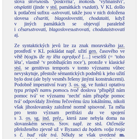
slova
skvrьnostь
‘poskvrna’,
inokostь
‘vyhnanství’,
otъplatiti
(jinde v
stsl.
památkách
vъzdati
). V KL došlo
k potlačení sufixu ‑
ьstvovati
, takže jsou v nich doložena
slovesa
cěsariti
,
blagoslovestiti
,
chodataiti
, když
v jiných památkách se objevují paralelně
i
cěsarьstvovati
,
blagoslovesьstvovati
,
chodataistvovati
aj.
Ze syntaktických jevů lze za znak moravského
jaz.
prostředí v KL pokládat např. užití
gen.
časového ve
větě
b
(
og
)
ъ iže ny lěta ogrędǫcě
[…]
veseliši
(= ‘toho
léta’, vlastně ‘v probíhajícím roce’), protože v klasické
stsl.
se genitivus temporis v tomto významu vůbec
nevyskytuje, přestože sémantických podnětů k jeho užití
bylo dost (ale byly vesměs řešeny jinými konstrukcemi).
Podobně imperativní tvary 3.
os.
sg.
ve funkci optativu
typu
prispěi namъ pomocь tvoě
doslova ‘přispějž nám
pomoc tvá’ ve významu ‘nechť nám přispěje pomoc
tvá’ odpovídaly živému řečovému úzu lokálnímu, nikoli
však jihoslovansky založené normě spisovné. Ta měla
pro tento význam perifrázi
da
ve spojení
s 3.
os.
sg.
ind.
préz.
, která zase nebyla doma na
slovanském severu. Srov. např. ze stsl.
Otčenáše
přeloženého zjevně už v Byzanci
da bǫdetъ volja tvoja
s č.
buď vůle tvá
. Někdy se však uvedené
m.