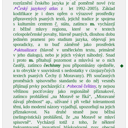
rozrůznění českého jazyka je až poměrně nové (viz
↗
Český jazykový atlas
z let 1992–2005). Základ
kodifikace je i dnes opřen o výrazové prostředky
připravených psaných textů, jejichž tradice je spojena
s kulturním centrem
č.
státu, zatímco
m.
vycházejí
z běžné mluvy regionu, které se v textech
celospolečenské povahy, hlavně psaných, dlouhou dobu
jediném prameni pro studium jazyka, objevují jen
sporadicky, a to buď záměrně jako prostředek
↗aktualizace
(hlavně v uměleckém textu, primárně
v jeho dialogu), nebo je jejich výskyt náhodný. Snad
i proto
m.
přitahují pozornost a mluvívá se o nich
častěji, zatímco
čechismy
jsou připomínány ojediněle,
◆
a to obvykle v souvislosti s nedostatky v cizojazyčných
textech psaných Čechy (i Moravany). Při současných
proměnách spisovného standardu se do něj vesměs
přijímají prvky pocházející z
↗obecné češtiny
, ty nejsou
většinou pociťovány jako regionálně příznakové,
zatímco prohlášení „na Moravě se říká“, „Moravané
dávají přednost“ ap., užívané i při velké tolerantnosti
těmi, kdo moderní názory vyjadřují, upozorňují na jejich
příznakovost. Na druhé straně jsou běžná
(nelingvistická) prohlášení, že „na Moravě se mluví
spisovně“. Vycházejí totiž z toho, že některé
frekventované inovativní hláskoslovné rysy obecné