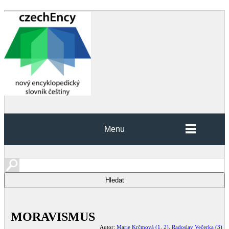
Menu
MORAVISMUS
Autor:
Marie Krčmová (1, 2)
,
Radoslav Večerka (3)