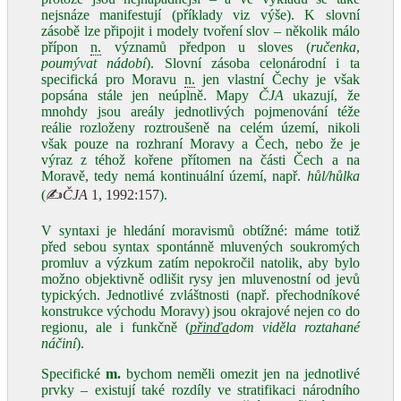
nejsnáze manifestují (příklady viz výše). K slovní
zásobě lze připojit i modely tvoření slov – několik málo
přípon
n.
významů předpon u sloves (
ručenka
,
poumývat nádobí
). Slovní zásoba celonárodní i ta
specifická pro Moravu
n.
jen vlastní Čechy je však
popsána stále jen neúplně. Mapy
ČJA
ukazují, že
mnohdy jsou areály jednotlivých pojmenování téže
reálie rozloženy roztroušeně na celém území, nikoli
však pouze na rozhraní Moravy a Čech, nebo že je
výraz z téhož kořene přítomen na části Čech a na
Moravě, tedy nemá kontinuální území, např.
hůl/hůlka
(
✍
ČJA
1, 1992:157
).
V syntaxi je hledání moravismů obtížné: máme totiž
před sebou syntax spontánně mluvených soukromých
promluv a výzkum zatím nepokročil natolik, aby bylo
možno objektivně odlišit rysy jen mluvenostní od jevů
typických. Jednotlivé zvláštnosti (např. přechodníkové
konstrukce východu Moravy) jsou okrajové nejen co do
regionu, ale i funkčně (
přinďa
dom viděla roztahané
náčiní
).
Specifické
m.
bychom neměli omezit jen na jednotlivé
prvky – existují také rozdíly ve stratifikaci národního