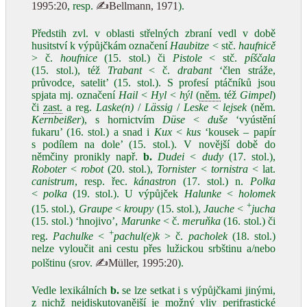
1995:20
, resp.
✍Bellmann, 1971
).
Předstih zvl. v oblasti střelných zbraní vedl v době
husitství k výpůjčkám označení
Haubitze
< stč.
haufnicě
> č.
houfnice
(15. stol.) či
Pistole
< stč.
píščala
(15. stol.), též
Trabant
< č.
drabant
‘člen stráže,
průvodce, satelit’ (15. stol.). S profesí ptáčníků jsou
spjata mj. označení
Hail
<
Hyl
<
hýl
(
něm.
též
Gimpel
)
či
zast.
a reg.
Laske(n)
/
Lässig
/
Leske
<
lejsek
(něm.
Kernbeißer
), s hornictvím
Düse
<
duše
‘vyústění
fukaru’ (16. stol.) a snad i
Kux
<
kus
‘kousek – papír
s podílem na dole’ (15. stol.). V novější době do
němčiny pronikly např.
b.
Dudei
<
dudy
(17. stol.),
Roboter
<
robot
(20. stol.),
Tornister
<
tornistra
< lat.
canistrum
, resp. řec.
kánastron
(17. stol.) n.
Polka
<
polka
(19. stol.). U výpůjček
Halunke
<
holomek
+
(15. stol.),
Graupe
<
kroupy
(15. stol.),
Jauche
<
jucha
(15. stol.) ‘hnojivo’,
Marunke
< č.
meruňka
(16. stol.) či
+
reg.
Pachulke
<
pachul(e)k
> č.
pacholek
(18. stol.)
nelze vyloučit ani cestu přes lužickou srbštinu a/nebo
polštinu (srov.
✍Müller, 1995:20
).
Vedle lexikálních
b.
se lze setkat i s výpůjčkami jinými,
z nichž nejdiskutovanější je možný vliv perifrastické