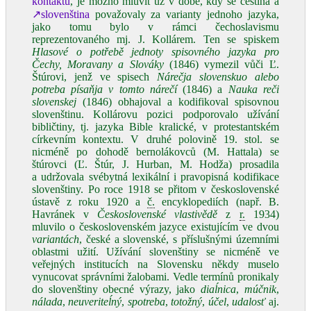
kontaktu
, je možno mluvit už v době, kdy se čeština a
↗slovenština
považovaly za varianty jednoho jazyka,
jako tomu bylo v rámci čechoslavismu
reprezentovaného mj. J. Kollárem. Ten se spiskem
Hlasové o potřebě jednoty spisovného jazyka pro
Čechy, Moravany a Slováky
(1846) vymezil vůči Ľ.
Štúrovi, jenž ve spisech
Nárečja slovenskuo alebo
potreba písaňja v tomto nárečí
(1846) a
Nauka reči
slovenskej
(1846) obhajoval a kodifikoval spisovnou
slovenštinu. Kollárovu pozici podporovalo užívání
bibličtiny, tj. jazyka Bible kralické, v protestantském
církevním kontextu. V druhé polovině 19. stol. se
nicméně po dohodě bernolákovců (M. Hattala) se
štúrovci (Ľ. Štúr, J. Hurban, M. Hodža) prosadila
a udržovala svébytná lexikální i pravopisná kodifikace
slovenštiny. Po roce 1918 se přitom v československé
ústavě z roku 1920 a
č.
encyklopediích (např. B.
Havránek v
Československé vlastivědě
z
r.
1934)
mluvilo o československém jazyce existujícím ve dvou
variantách
, české a slovenské, s příslušnými územními
oblastmi užití. Užívání slovenštiny se nicméně ve
veřejných institucích na Slovensku někdy muselo
vynucovat správními žalobami. Vedle termínů pronikaly
do slovenštiny obecné výrazy, jako
diaĺnica
,
múčnik
,
nálada
,
neuveriteĺný
,
spotreba
,
totožný
,
účel
,
udalosť
aj.