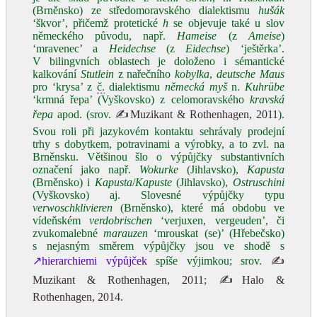
(Brněnsko) ze středomoravského dialektismu
hušák
‘škvor’, přičemž protetické
h
se objevuje také u slov
německého původu, např.
Hameise
(z
Ameise
)
‘mravenec’ a
Heidechse
(z
Eidechse
) ‘ještěrka’.
V bilingvních oblastech je doloženo i sémantické
kalkování
Stutlein
z nařečního
kobylka
,
deutsche Maus
pro ‘krysa’ z
č.
dialektismu
německá myš
n.
Kuhrübe
‘krmná řepa’ (Vyškovsko) z celomoravského
kravská
řepa
apod. (srov.
✍Muzikant & Rothenhagen, 2011
).
Svou roli při jazykovém kontaktu sehrávaly prodejní
trhy s dobytkem, potravinami a výrobky, a to zvl. na
Brněnsku. Většinou šlo o výpůjčky substantivních
označení jako např.
Wokurke
(Jihlavsko),
Kapusta
(Brněnsko) i
Kapusta
/
Kapuste
(Jihlavsko),
Ostruschini
(Vyškovsko) aj. Slovesné výpůjčky typu
verwoschklivieren
(Brněnsko), které má obdobu ve
vídeňském
verdobrischen
ʻverjuxen, vergeuden’, či
zvukomalebné
marauzen
‘mrouskat (se)’ (Hřebečsko)
s nejasným směrem výpůjčky jsou ve shodě s
↗hierarchiemi výpůjček
spíše výjimkou; srov.
✍
Muzikant & Rothenhagen, 2011
;
✍Halo &
Rothenhagen, 2014
.