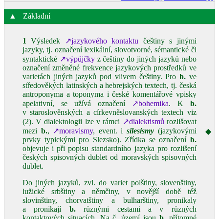
▲
Základní
1
Výsledek
↗jazykového kontaktu
češtiny s jinými
jazyky, tj. označení lexikální, slovotvorné, sémantické či
syntaktické
↗výpůjčky
z češtiny do jiných jazyků nebo
označení změněné frekvence jazykových prostředků ve
varietách jiných jazyků pod vlivem češtiny. Pro
b.
ve
středověkých latinských a hebrejských textech, tj. česká
antroponyma a toponyma i české komentářové vpisky
apelativní, se užívá označení
↗bohemika
. K
b.
v staroslověnských a církevněslovanských textech viz
(2). V dialektologii lze v rámci
↗dialektismů
rozlišovat
mezi
b.
,
↗moravismy
, event. i
silesismy
(jazykovými
◆
prvky typickými pro Slezsko). Zřídka se označení
b.
objevuje i při popisu standardního jazyka pro rozlišení
českých spisovných dublet od moravských spisovných
dublet.
Do jiných jazyků, zvl. do variet polštiny, slovenštiny,
lužické srbštiny a němčiny, v novější době též
slovinštiny, chorvatštiny a bulharštiny, pronikaly
a pronikají
b.
různými cestami a v různých
kontaktových situacích. Na
č.
území jsou
b.
přítomné