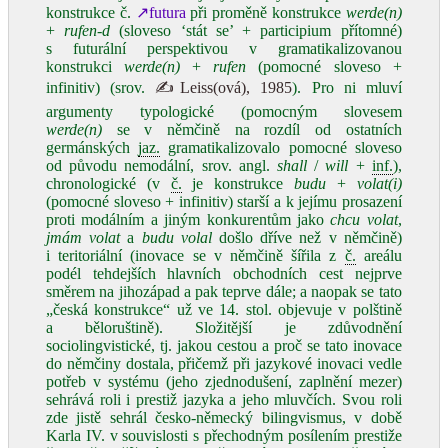
konstrukce č.
↗futura
při proměně konstrukce
werde(n)
+
rufen‑d
(sloveso ‘stát se’ + participium přítomné)
s futurální perspektivou v gramatikalizovanou
konstrukci
werde(n)
+
rufen
(pomocné sloveso +
infinitiv) (srov.
✍Leiss(ová), 1985
). Pro ni mluví
argumenty typologické (pomocným slovesem
werde(n)
se v němčině na rozdíl od ostatních
germánských
jaz.
gramatikalizovalo pomocné sloveso
od původu nemodální, srov. angl.
shall
/
will
+
inf.
),
chronologické (v
č.
je konstrukce
budu
+
volat(i)
(pomocné sloveso + infinitiv) starší a k jejímu prosazení
proti modálním a jiným konkurentům jako
chcu
volat
,
jmám volat
a
budu volal
došlo dříve než v němčině)
i teritoriální (inovace se v němčině šířila z
č.
areálu
podél tehdejších hlavních obchodních cest nejprve
směrem na jihozápad a pak teprve dále; a naopak se tato
„česká konstrukce“ už ve 14. stol. objevuje v polštině
a běloruštině). Složitější je zdůvodnění
sociolingvistické, tj. jakou cestou a proč se tato inovace
do němčiny dostala, přičemž při jazykové inovaci vedle
potřeb v systému (jeho zjednodušení, zaplnění mezer)
sehrává roli i prestiž jazyka a jeho mluvčích. Svou roli
zde jistě sehrál česko-německý bilingvismus, v době
Karla IV. v souvislosti s přechodným posílením prestiže