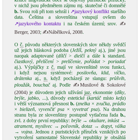
v nichž jsou předmětem zájmu mj. skutečné či domnělé
b.
Svou roli při tom sehrál i
↗jazykový konflikt
staršího
data. Čeština a slovenština vstupují ovšem do
↗jazykového kontaktu
i na českém území; srov.
✍
Berger, 2003
;
✍Nábělková, 2008
.
O
č.
původu některých slovenských slov někdy svědčí
už jejich hlásková podoba (
Ježíš
,
pekný
aj.), jiné jsou
naopak adaptované (
dílčí
>
dielčí
a dále k standard.
čiastkový
,
přelíčení
>
prelíčenie
,
pořádat
>
poriadať
aj.). Výpůjčky z
č.
mají ve slovenštině svou funkci,
i když nejsou systémové:
posilovňa
,
klid
,
víčko
,
drátenka
aj.,
n.
když pocházejí ze slangu:
průšvih
,
ploužák
,
bouchač
aj. Podle
✍Musilové & Sokolové
(2004)
je důvodem jejich užívání
jaz.
ekonomie (
díky
,
brýle
,
jabko
, ...), důvody estetické (
kartáč
místo
kefa
)
i větší významová přesnost
b.
(
znelka
×
zvučka
,
prádlo
×
bielizeň
,
vyvenčiť psa
×
vyvetrať psa
). Na druhou
stranu byla ze slovenštiny postupně vytlačena řada
b.
,
zvl. z doby první republiky:
brýle
→
okuliare
,
inkúst
→
atrament
,
myslivec
→
poľovník
,
dotaz
→
dopyt
,
válka
→
vojna
. Jednou z puristických příruček vzniklých po
vytvoření samostatné Slovenské republiky je obsáhlá