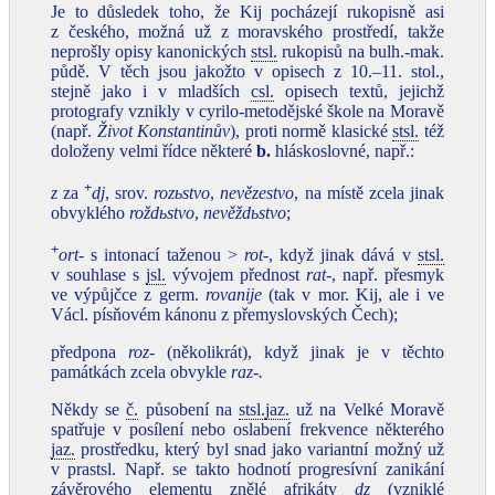
Je to důsledek toho, že Kij pocházejí rukopisně asi
z českého, možná už z moravského prostředí, takže
neprošly opisy kanonických
stsl.
rukopisů na bulh.-mak.
půdě. V těch jsou jakožto v opisech z 10.–11. stol.,
stejně jako i v mladších
csl.
opisech textů, jejichž
protografy vznikly v cyrilo-metodějské škole na Moravě
(např.
Život Konstantinův
), proti normě klasické
stsl.
též
doloženy velmi řídce některé
b
.
hláskoslovné, např.:
+
z
za
dj
, srov.
rozьstvo
,
nevězestvo
, na místě zcela jinak
obvyklého
roždьstvo
,
nevěždьstvo
;
+
ort‑
s intonací taženou >
rot‑
, když jinak dává v
stsl.
v souhlase s
jsl.
vývojem přednost
rat‑
, např. přesmyk
ve výpůjčce z germ.
rovanije
(tak v mor. Kij, ale i ve
Václ. písňovém kánonu z přemyslovských Čech);
předpona
roz‑
(několikrát), když jinak je v těchto
památkách zcela obvykle
raz‑.
Někdy se
č.
působení na
stsl.
jaz.
už na Velké Moravě
spatřuje v posílení nebo oslabení frekvence některého
jaz.
prostředku, který byl snad jako variantní možný už
v prastsl. Např. se takto hodnotí progresívní zanikání
závěrového elementu znělé afrikáty
dz
(vzniklé