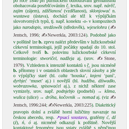
po roce 1840 při puristickém odbourávání germanismů
obohacovala posrbšťováním
č.
lexika, srov. např.
nárěč
,
zajim
(zájem),
zdźělanosć
(vzdělanost),
sklonjować
n.
wustawa
(ústava), dochází ale též k výpůjčkám
slovotvorných typů, tj. např. konektu
‑o‑
v kompozitech
jako
narodopis
,
sredźowěk
(středověk),
wjeselohra
(
✍
Jentsch, 1996
;
✍Newerkla, 2003:124
). Podobně jako
v polštině lze
b.
zprvu nalézt především v lužickosrbské
církevní terminologii, jejíž počátky spadají do 10. stol.
Celkově tvoří
b.
polovinu lužickosrbské církevní
terminologie:
stworičel
,
nadžeja
aj. (srov.
✍Stone,
1979
). Vzhledem k intenzitě kontaktů s
č.
jsou nicméně
b.
přítomny i v ostatních oblastech slovní zásoby a jde
o výpůjčky staré (hl.
calta
‘houska’,
knjeni
‘paní’,
dyrbjeć
‘muset’ aj.) i novější (hl.
hudźba
,
dźiwadło
,
wobrazowka
,
spisowaćel
aj.), z nichž některé zase
vymizely, srov. např.
podnjebjo
(podnebí) →
klima
,
wulica
(ulice) →
dróha
,
kočovnik
→
nomad
aj. (viz
✍
Jentsch, 1996:244
;
✍Newerkla, 2003:225
). Diakritický
pravopis dolní a zvláště horní lužičtiny navazuje na
českou abecedu, resp.
↗psací soustavu
, grafémy
ć
,
dź
(
ź
),
ń
,
ó
aj. nicméně odkazují k polštině. Novější
kontaktové fenomény jsou spjaty zvláště s němčinou