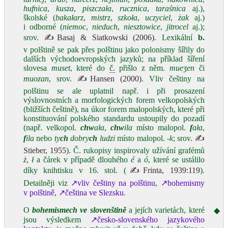
hufnica
,
kusza
,
piszczała
,
rucznica
,
taraśnica
aj.),
školské (
bakałarz
,
mistrz
,
szkoła
,
uczyciel
,
żak
aj.)
i odborné (
niemoc
,
nieduch
,
niesztowice
,
jitrocel
aj.);
srov.
✍Basaj & Siatkowski (2006)
. Lexikální
b.
v polštině se pak přes polštinu jako polonismy šířily do
dalších východoevropských jazyků; na příklad šíření
slovesa
muset
, které do
č.
přišlo z něm.
mueʒen
či
muozan
, srov.
✍Hansen (2000)
. Vliv češtiny na
polštinu se ale uplatnil např. i při prosazení
výslovnostních a morfologických forem velkopolských
(bližších češtině), na úkor forem malopolských, které při
konstituování polského standardu ustoupily do pozadí
(např. velkopol.
chw
ała
,
chw
ila
místo malopol.
f
ała
,
f
ila
nebo
ty
ch
dobry
ch
ludzi
místo malopol.
‑k
; srov.
✍
Stieber, 1955
). Č. rukopisy inspirovaly užívání grafémů
ż
,
ł
a čárek v případě dlouhého
é
a
ó
, které se ustálilo
díky knihtisku v 16. stol. (
✍Frinta, 1939:119
).
Detailněji viz
↗vliv češtiny na polštinu
,
↗bohemismy
v polštině
,
↗čeština ve Slezsku
.
O
bohemismech ve slovenštině
a jejích varietách, které
◆
jsou výsledkem
↗česko-slovenského jazykového