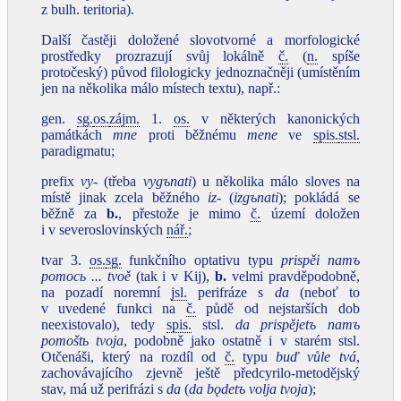
z bulh. teritoria).
Další častěji doložené slovotvorné a morfologické
prostředky prozrazují svůj lokálně
č.
(
n.
spíše
protočeský) původ filologicky jednoznačněji (umístěním
jen na několika málo místech textu), např.:
gen.
sg.
os.
zájm.
1.
os.
v některých kanonických
památkách
mne
proti běžnému
mene
ve
spis.
stsl.
paradigmatu;
prefix
vy‑
(třeba
vygъnati
) u několika málo sloves na
místě jinak zcela běžného
iz‑
(
izgъnati
); pokládá se
běžně za
b.
, přestože je mimo
č.
území doložen
i v severoslovinských
nář.
;
tvar 3.
os.
sg.
funkčního optativu typu
prispěi namъ
pomocь ... tvoě
(tak i v Kij),
b.
velmi pravděpodobně,
na pozadí noremní
jsl.
perifráze s
da
(neboť to
v uvedené funkci na
č.
půdě od nejstarších dob
neexistovalo), tedy
spis.
stsl.
da prispějetъ namъ
pomoštь tvoja
, podobně jako ostatně i v starém stsl.
Otčenáši, který na rozdíl od
č.
typu
buď vůle tvá
,
zachovávajícího zjevně ještě předcyrilo-metodějský
stav, má už perifrázi s
da
(
da
bǫdetъ volja tvoja
);