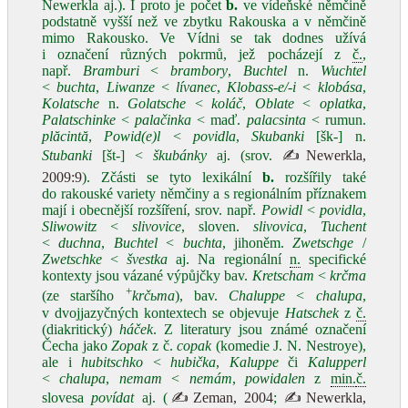
Newerkla aj.). I proto je počet
b.
ve vídeňské němčině
podstatně vyšší než ve zbytku Rakouska a v němčině
mimo Rakousko. Ve Vídni se tak dodnes užívá
i označení různých pokrmů, jež pocházejí z
č.
,
např.
Bramburi
<
brambory
,
Buchtel
n.
Wuchtel
<
buchta
,
Liwanze
<
lívanec
,
Klobass‑e/‑i
<
klobása
,
Kolatsche
n.
Golatsche
<
koláč
,
Oblate
<
oplatka
,
Palatschinke
<
palačinka
< maď.
palacsinta
< rumun.
plăcintă
,
Powid(e)l
<
povidla
,
Skubanki
[šk‑] n.
Stubanki
[št‑] <
škubánky
aj. (srov.
✍Newerkla,
2009:9
). Zčásti se tyto lexikální
b.
rozšířily také
do rakouské variety němčiny a s regionálním příznakem
mají i obecnější rozšíření, srov. např.
Powidl
<
povidla
,
Sliwowitz
<
slivovice
, sloven.
slivovica
,
Tuchent
<
duchna
,
Buchtel
<
buchta
, jihoněm.
Zwetschge
/
Zwetschke
<
švestka
aj. Na regionální
n.
specifické
kontexty jsou vázané výpůjčky bav.
Kretscham
<
krčma
+
(ze staršího
krčьma
), bav.
Chaluppe
<
chalupa
,
v dvojjazyčných kontextech se objevuje
Hatschek
z
č.
(diakritický)
háček
. Z literatury jsou známé označení
Čecha jako
Zopak
z č.
copak
(komedie J. N. Nestroye),
ale i
hubitschko
<
hubička
,
Kaluppe
či
Kalupperl
<
chalupa
,
nemam
<
nemám
,
powidalen
z
min.
č.
slovesa
povídat
aj. (
✍Zeman, 2004
;
✍Newerkla,