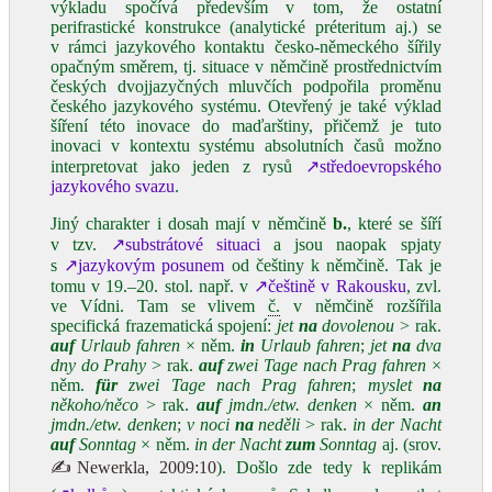
výkladu spočívá především v tom, že ostatní
perifrastické konstrukce (analytické préteritum aj.) se
v rámci jazykového kontaktu česko-německého šířily
opačným směrem, tj. situace v němčině prostřednictvím
českých dvojjazyčných mluvčích podpořila proměnu
českého jazykového systému. Otevřený je také výklad
šíření této inovace do maďarštiny, přičemž je tuto
inovaci v kontextu systému absolutních časů možno
interpretovat jako jeden z rysů
↗středoevropského
jazykového svazu
.
Jiný charakter i dosah mají v němčině
b.
, které se šíří
v tzv.
↗substrátové situaci
a jsou naopak spjaty
s
↗jazykovým posunem
od češtiny k němčině. Tak je
tomu v 19.–20. stol. např. v
↗češtině v Rakousku
, zvl.
ve Vídni. Tam se vlivem
č.
v němčině rozšířila
specifická frazematická spojení:
jet
na
dovolenou
> rak.
auf
Urlaub fahren
× něm.
in
Urlaub fahren
;
jet
na
dva
dny do Prahy
> rak.
auf
zwei Tage nach Prag fahren
×
něm.
für
zwei Tage nach Prag fahren
;
myslet
na
někoho/něco
> rak.
auf
jmdn./etw. denken
× něm.
an
jmdn./etw. denken
;
v noci
na
neděli
> rak.
in der Nacht
auf
Sonntag
× něm.
in der Nacht
zum
Sonntag
aj. (srov.
✍Newerkla, 2009:10
). Došlo zde tedy k replikám