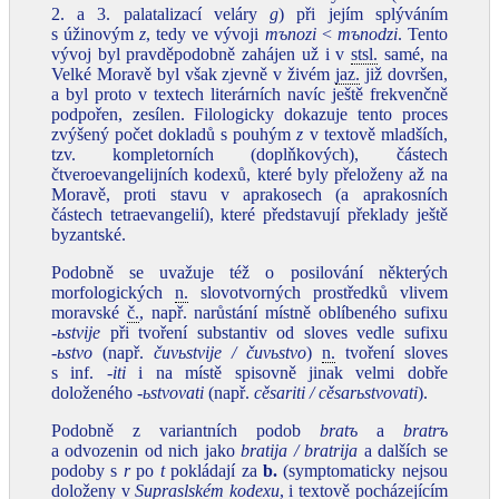
2. a 3. palatalizací veláry
g
) při jejím splýváním
s úžinovým
z
, tedy ve vývoji
mъnozi
˂
mъnodzi
. Tento
vývoj byl pravděpodobně zahájen už i v
stsl.
samé, na
Velké Moravě byl však zjevně v živém
jaz.
již dovršen,
a byl proto v textech literárních navíc ještě frekvenčně
podpořen, zesílen. Filologicky dokazuje tento proces
zvýšený počet dokladů s pouhým
z
v textově mladších,
tzv. kompletorních (doplňkových), částech
čtveroevangelijních kodexů, které byly přeloženy až na
Moravě, proti stavu v aprakosech (a aprakosních
částech tetraevangelií), které představují překlady ještě
byzantské.
Podobně se uvažuje též o posilování některých
morfologických
n.
slovotvorných prostředků vlivem
moravské
č.
, např. narůstání místně oblíbeného sufixu
‑ьstvije
při tvoření substantiv od sloves vedle sufixu
‑ьstvo
(např.
čuvьstvije / čuvьstvo
)
n.
tvoření sloves
s inf.
‑iti
i na místě spisovně jinak velmi dobře
doloženého
‑ьstvovati
(např.
cěsariti / cěsarьstvovati
).
Podobně z variantních podob
bratъ
a
bratrъ
a odvozenin od nich jako
bratija / bratrija
a dalších se
podoby s
r
po
t
pokládají za
b
.
(symptomaticky nejsou
doloženy v
Supraslském kodexu
, i textově pocházejícím