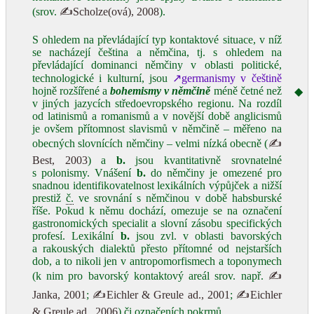
(srov.
✍Scholze(ová), 2008
).
S ohledem na převládající typ kontaktové situace, v níž
se nacházejí čeština a němčina, tj. s ohledem na
převládající dominanci němčiny v oblasti politické,
technologické i kulturní, jsou
↗germanismy v češtině
hojně rozšířené a
bohemismy v němčině
méně četné než
◆
v jiných jazycích středoevropského regionu. Na rozdíl
od latinismů a romanismů a v novější době anglicismů
je ovšem přítomnost slavismů v němčině – měřeno na
obecných slovnících němčiny – velmi nízká obecně (
✍
Best, 2003
) a
b.
jsou kvantitativně srovnatelné
s polonismy. Vnášení
b.
do němčiny je omezené pro
snadnou identifikovatelnost lexikálních výpůjček a nižší
prestiž
č.
ve srovnání s němčinou v době habsburské
říše. Pokud k němu dochází, omezuje se na označení
gastronomických specialit a slovní zásobu specifických
profesí. Lexikální
b.
jsou zvl. v oblasti bavorských
a rakouských dialektů přesto přítomné od nejstarších
dob, a to nikoli jen v antropomorfismech a toponymech
(k nim pro bavorský kontaktový areál srov. např.
✍
Janka, 2001
;
✍Eichler & Greule ad., 2001
;
✍Eichler
& Greule ad., 2006
) či označeních pokrmů.