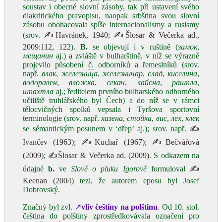
soustav i obecné slovní zásoby, tak při ustavení svého
diakritického pravopisu, naopak srbština svou slovní
zásobu obohacovala spíše internacionalismy a rusismy
(srov.
✍Havránek, 1940
;
✍Šlosar & Večerka ad.,
2009:112, 122
).
B.
se objevují i v ruštině (
замок
,
мещанин
aj.) a zvláště v bulharštině, v níž se výrazně
projevilo působení
č.
odborníků a řemeslníků (srov.
např.
влак
,
железница
,
железничар
,
слад
,
киселина
,
вoдoрaв
e
н
,
влoжка
,
секач
,
лaйcна
,
рaшпла
,
шпахтла
aj.; ředitelem prvního bulharského odborného
učiliště truhlářského byl Čech) a do níž se v rámci
tělocvičných spolků vepsala i Tyršova sportovní
terminologie (srov. např.
хазeнa
,
стойка
,
вис
,
лех
,
клек
se sémantickým posunem v ‘dřep’ aj.); srov. např.
✍
Ivančev (1963)
;
✍Kuchař (1967)
;
✍Bečvářová
(2009)
;
✍Šlosar & Večerka ad. (2009)
. S odkazem na
údajné
b.
ve
Slově o pluku Igorově
formuloval
✍
Keenan (2004)
tezi, že autorem eposu byl Josef
Dobrovský.
Značný byl zvl.
↗
vliv češtiny na polštinu
. Od 10. stol.
čeština do polštiny zprostředkovávala označení pro