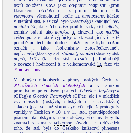
textů doložena slova jako
otъplatiti
‘odpustit’ (proti
klasickému
otъdati
)
n.
už protoč. literární kalk
vьsemogyi
‘všemohoucí’ podle lat.
omnipotens
, kdežto
v literární
stsl.
klasické bylo
vьsedrьžę(i)
kalkující řec.
pantokratór
, dále třeba
misa
proti klasicky stsl.
bljudo
,
termíny právní jako
narokъ
,
n.
církevní jako
nedělja
cvětьnaja
, ale i staré výpůjčky z
lat.
existující v
č.
v té
podobě od těch dní dodnes, takže by je bylo možno
označit i jako „bohemismy zprostředkované“,
např.
mьša
(klasicky stsl.
služьba
),
papežь
(klasicky stsl.
papa
),
križь
(klasicky stsl.
krьstь
) aj. Podrobněji
o povaze i hodnocení
b.
z velkomoravské
lit.
fáze viz
↗moravismus
.
V přímých rukopisech z přemyslovských Čech, v
↗
Pražských zlomcích hlaholských
a v latinkou
primitivním pravopisem psaných
Glosách Jagićových
(GlJag) a
Glosách Paterových
(GlPat), ale i v mladších
csl.
opisech (ruských, srbských
n.
charvátských)
skladeb (psaných už starou cyrilicí), jejichž protografy
vznikly v Čechách v 10. a v 11. stol. (pravděpodobně
písmem hlaholským), jsou doloženy všechny typy
b.
známých z památek
velkomor.
původu. Je to důsledek
toho, že
stsl.
byla do Českého knížectví přinesena