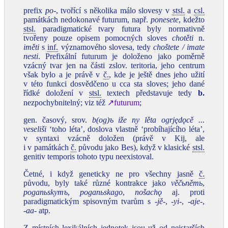
prefix
po‑
, tvořící s několika málo slovesy v
stsl.
a
csl.
památkách nedokonavé futurum, např.
ponesete
, kdežto
stsl.
paradigmatické tvary futura byly normativně
tvořeny pouze opisem pomocných sloves
chotěti
n.
iměti
s
inf.
významového slovesa, tedy
choštete / imate
nesti
. Prefixální futurum je doloženo jako poměrně
vzácný tvar jen na části zslov. teritoria, jeho centrum
však bylo a je právě v
č.
, kde je ještě dnes jeho užití
v této funkci dosvědčeno u cca sta sloves; jeho dané
řídké doložení v
stsl.
textech představuje tedy
b
.
nezpochybnitelný; viz též
↗futurum
;
gen. časový, srov.
b(og)ъ iže ny lěta ogrjędǫcě ...
veseliši
‘toho léta’, doslova vlastně ‘probíhajícího léta’,
v syntaxi vzácně doložen (právě v Kij, ale
i v památkách
č.
původu jako Bes), když v klasické
stsl.
genitiv temporis tohoto typu neexistoval.
Četné, i když geneticky ne pro všechny jasně
č.
původu, byly také různé kontrakce jako
věčьněmь
,
poganьskymъ
,
poganьskago
,
nošachǫ
aj. proti
paradigmatickým spisovným tvarům s
‑jě‑
,
‑yi‑
,
‑aje‑
,
‑aa‑
atp.
Z místních lexikálních jednotek jsou už od nejstarších