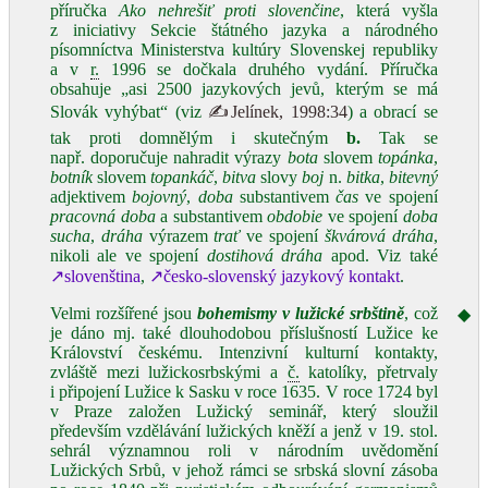
příručka
Ako nehrešiť proti slovenčine
, která vyšla
z iniciativy Sekcie štátného jazyka a národného
písomníctva Ministerstva kultúry Slovenskej republiky
a v
r.
1996 se dočkala druhého vydání. Příručka
obsahuje „asi 2500 jazykových jevů, kterým se má
Slovák vyhýbat“ (viz
✍Jelínek, 1998:34
) a obrací se
tak proti domnělým i skutečným
b.
Tak se
např. doporučuje nahradit výrazy
bota
slovem
topánka
,
botník
slovem
topankáč
,
bitva
slovy
boj
n.
bitka
,
bitevný
adjektivem
bojovný
,
doba
substantivem
čas
ve spojení
pracovná doba
a substantivem
obdobie
ve spojení
doba
sucha
,
dráha
výrazem
trať
ve spojení
škvárová dráha
,
nikoli ale ve spojení
dostihová dráha
apod. Viz také
↗slovenština
,
↗česko-slovenský jazykový kontakt
.
Velmi rozšířené jsou
bohemismy v lužické srbštině
, což
◆
je dáno mj. také dlouhodobou příslušností Lužice ke
Království českému. Intenzivní kulturní kontakty,
zvláště mezi lužickosrbskými a
č.
katolíky, přetrvaly
i připojení Lužice k Sasku v roce 1635. V roce 1724 byl
v Praze založen Lužický seminář, který sloužil
především vzdělávání lužických kněží a jenž v 19. stol.
sehrál významnou roli v národním uvědomění
Lužických Srbů, v jehož rámci se srbská slovní zásoba