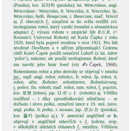
(Puraha), kor. 프라하 (peulaha); lat.
Wenceslaus
, angl.
Wenceslaus
/
Wenceslas
, fr.
Venceslas
, it.
Venceslao
, šp.
Wenceslao
, bulh.
Венцеслав
, r.
Вячеслав
, maď.
Vencel
aj. Z obecných
č.
označení se do světa rozšířil zvl.
neologismus
robot
, který vznikl formální a sémantickou
adaptací
č.
výrazu
robota
v utopické hře
R.U.R.
(=
Rossum’s Universal Robots) od Karla Čapka z roku
1920, která byla poprvé uvedena v roce 1921. Pro lidi
stvořené člověkem a v něčem připomínající Golema
chtěl Karel Čapek použít označení
Laboři
(z lat.
labor
‘práce’), nakonec ale použil neologismus
Roboti
, které
mu navrhl jeho bratr Josef (viz
✍Čapek, 1968
).
Bohemismus
robot
a jeho deriváty se objevují v mnoha
jaz.
, např. angl.
robot
,
robotics
, fr.
robot
, šp.
robot
, it.
robot
, něm.
Roboter
,
robotisieren
,
Robotisierung
,
r.
робот, fin.
robotti
, maď.
robot
, rum.
robot
,
ř.
ρομπότ,
kor. 로봇 (lobos), jap. ロボット (robotto) aj. Většího
rozšíření – i díky zprostředkování němčinou – se
dočkalo i slovo
polka
, označení tance z 19. stol. (srov.
angl.
polka
, fr.
polka
, r.
полька
, jap. ポルカ (poruka),
kor. 폴카 (polka) aj.). V americké angličtině se
b.
objevují v angličtině mluvčích s
č.
kořeny, resp.
v někdejších sídelních oblastech
č.
menšiny. Většinou