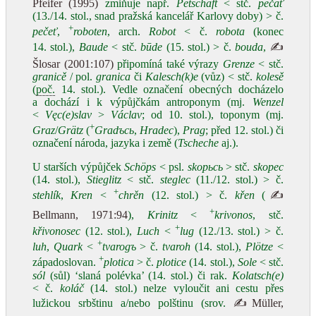
Pfeifer (1995)
zmiňuje např.
Petschaft
< stč.
pečať
(13./14. stol., snad pražská kancelář Karlovy doby) > č.
+
pečeť
,
roboten
, arch.
Robot
< č.
robota
(konec
14. stol.),
Baude
< stč.
būde
(15. stol.) > č.
bouda
,
✍
Šlosar (2001:107)
připomíná také výrazy
Grenze
< stč.
granicě
/ pol.
granica
či
Kalesch(k)e
(vůz) < stč.
kolesě
(
poč.
14. stol.). Vedle označení obecných docházelo
a dochází i k výpůjčkám antroponym (mj.
Wenzel
<
Vęc(e)slav
>
Václav
; od 10. stol.), toponym (mj.
+
Graz
/
Grätz
(
Gradъcь
,
Hradec
),
Prag
; před 12. stol.) či
označení národa, jazyka i země (
Tscheche
aj.).
U starších výpůjček
Schöps
< psl.
skopьcь
> stč.
skopec
(14. stol.),
Stieglitz
< stč.
steglec
(11./12. stol.) > č.
+
stehlík
,
Kren
<
chrěn
(12. stol.) > č.
křen
(
✍
+
Bellmann, 1971:94
),
Krinitz
<
krivonos
, stč.
+
křivonosec
(12. stol.),
Luch
<
lug
(12./13. stol.) > č.
+
luh
,
Quark
<
tvarogъ
> č.
tvaroh
(14. stol.),
Plötze
<
+
západoslovan.
plotica
> č.
plotice
(14. stol.),
Sole
< stč.
sól
(sůl) ‘slaná polévka’ (14. stol.) či rak.
Kolatsch(e)
< č.
koláč
(14. stol.) nelze vyloučit ani cestu přes
lužickou srbštinu a/nebo polštinu (srov.
✍Müller,