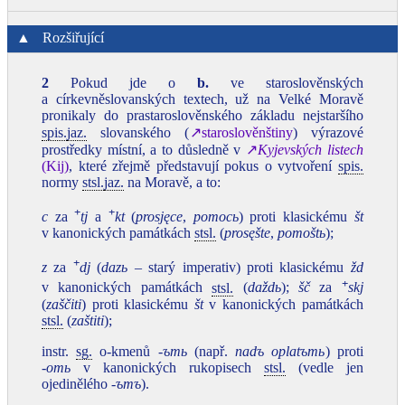
▲
Rozšiřující
2
Pokud jde o
b.
ve staroslověnských
a církevněslovanských textech, už na Velké Moravě
pronikaly do prastaroslověnského základu nejstaršího
spis.
jaz.
slovanského (
↗staroslověnštiny
) výrazové
prostředky místní, a to důsledně v
↗
Kyjevských listech
(Kij)
, které zřejmě představují pokus o vytvoření
spis.
normy
stsl.
jaz.
na Moravě, a to:
+
+
c
za
tj
a
kt
(
prosjęce
,
pomocь
) proti klasickému
št
v kanonických památkách
stsl.
(
prosęšte
,
pomoštь
);
+
z
za
dj
(
dazь
– starý imperativ) proti klasickému
žd
+
v kanonických památkách
stsl.
(
daždь
);
šč
za
skj
(
zaščiti
) proti klasickému
št
v kanonických památkách
stsl.
(
zaštiti
);
instr.
sg.
o-kmenů
‑ъmь
(např.
nadъ oplatъmь
) proti
‑omь
v kanonických rukopisech
stsl.
(vedle jen
ojedinělého
‑ъmъ
).