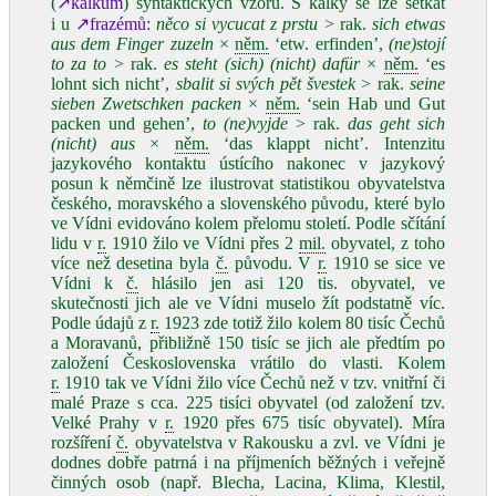
(
↗kalkům
) syntaktických vzorů. S kalky se lze setkat
i u
↗frazémů
:
něco si vycucat z prstu
> rak.
sich etwas
aus dem Finger zuzeln
×
něm.
ʻetw. erfinden’,
(ne)stojí
to za to
> rak.
es steht (sich) (nicht) dafür
×
něm.
ʻes
lohnt sich nicht’,
sbalit si svých pět švestek
> rak.
seine
sieben Zwetschken packen
×
něm.
ʻsein Hab und Gut
packen und gehen’,
to (ne)vyjde
> rak.
das geht sich
(nicht) aus
×
něm.
ʻdas klappt nicht’. Intenzitu
jazykového kontaktu ústícího nakonec v jazykový
posun k němčině lze ilustrovat statistikou obyvatelstva
českého, moravského a slovenského původu, které bylo
ve Vídni evidováno kolem přelomu století. Podle sčítání
lidu v
r.
1910 žilo ve Vídni přes 2
mil.
obyvatel, z toho
více než desetina byla
č.
původu. V
r.
1910 se sice ve
Vídni k
č.
hlásilo jen asi 120 tis. obyvatel, ve
skutečnosti jich ale ve Vídni muselo žít podstatně víc.
Podle údajů z
r.
1923 zde totiž žilo kolem 80 tisíc Čechů
a Moravanů, přibližně 150 tisíc se jich ale předtím po
založení Československa vrátilo do vlasti. Kolem
r.
1910 tak ve Vídni žilo více Čechů než v tzv. vnitřní či
malé Praze s cca. 225 tisíci obyvatel (od založení tzv.
Velké Prahy v
r.
1920 přes 675 tisíc obyvatel). Míra
rozšíření
č.
obyvatelstva v Rakousku a zvl. ve Vídni je
dodnes dobře patrná i na příjmeních běžných i veřejně
činných osob (např. Blecha, Lacina, Klima, Klestil,