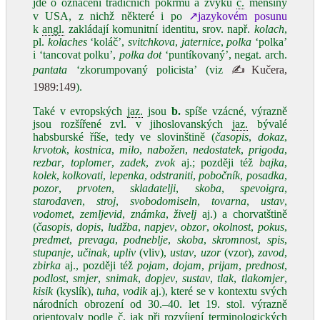
jde o označení tradičních pokrmů a zvyků
č.
menšiny
v USA, z nichž některé i po
↗jazykovém posunu
k
angl.
zakládají komunitní identitu, srov. např.
kolach
,
pl.
kolaches
‘koláč’,
svitchkova
,
jaternice
,
polka
‘polka’
i ‘tancovat polku’,
polka dot
‘puntíkovaný’, negat. arch.
pantata
‘zkorumpovaný policista’ (viz
✍Kučera,
1989:149
).
Také v evropských
jaz.
jsou
b.
spíše vzácné, výrazně
jsou rozšířené zvl. v jihoslovanských
jaz.
bývalé
habsburské říše, tedy ve slovinštině (
časopis
,
dokaz
,
krvotok
,
kostnica
,
milo
,
nabožen
,
nedostatek
,
prigoda
,
rezbar
,
toplomer
,
zadek
,
zvok
aj.; později též
bajka
,
kolek
,
kolkovati
,
lepenka
,
odstraniti
,
pobočník
,
posadka
,
pozor
,
prvoten
,
skladatelji
,
skoba
,
spevoigra
,
starodaven
,
stroj
,
svobodomiseln
,
tovarna
,
ustav
,
vodomet
,
zemljevid
,
známka
,
živelj
aj.) a chorvatštině
(
časopis
,
dopis
,
ludžba
,
napjev
,
obzor
,
okolnost
,
pokus
,
predmet
,
prevaga
,
podneblje
,
skoba
,
skromnost
,
spis
,
stupanje
,
učinak
,
upliv
(vliv),
ustav
,
uzor
(vzor),
zavod
,
zbirka
aj., později též
pojam
,
dojam
,
prijam
,
prednost
,
podlost
,
smjer
,
snimak
,
dopjev
,
sustav
,
tlak
,
tlakomjer
,
kisik
(kyslík),
tuha
,
vodik
aj.), které se v kontextu svých
národních obrození od 30.–40. let 19. stol. výrazně
orientovaly podle
č.
jak při rozvíjení terminologických