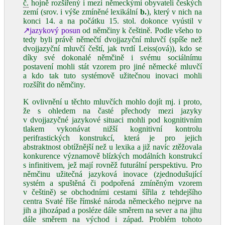
č.
hojně rozšířený i mezi německými obyvateli českých
zemí (srov. i výše zmíněné lexikální
b.
), který v nich na
konci 14. a na počátku 15. stol. dokonce vyústil v
↗jazykový posun
od němčiny k češtině. Podle všeho to
tedy byli právě němečtí dvojjazyční mluvčí (spíše než
dvojjazyční mluvčí čeští, jak tvrdí Leiss(ová)), kdo se
díky své dokonalé němčině i svému sociálnímu
postavení mohli stát vzorem pro jiné německé mluvčí
a kdo tak tuto systémově užitečnou inovaci mohli
rozšířit do němčiny.
K ovlivnění u těchto mluvčích mohlo dojít mj. i proto,
že s ohledem na časté přechody mezi jazyky
v dvojjazyčné jazykové situaci mohli pod kognitivním
tlakem vykonávat nižší kognitivní kontrolu
perifrastických konstrukcí, která je pro jejich
abstraktnost obtížnější než u lexika a již navíc ztěžovala
konkurence významově blízkých modálních konstrukcí
s infinitivem, jež mají rovněž futurální perspektivu. Pro
němčinu užitečná jazyková inovace (zjednodušující
systém a spuštěná či podpořená zmíněným vzorem
v češtině) se obchodními cestami šířila z tehdejšího
centra Svaté říše římské národa německého nejprve na
jih a jihozápad a posléze dále směrem na sever a na jihu
dále směrem na východ i západ. Problém tohoto