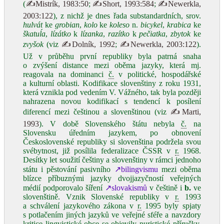
(
✍Mistrík, 1983:50
;
✍Short, 1993:584
;
✍Newerkla,
2003:122
), z nichž je dnes řada substandardních, srov.
hulvát
ke
grobian
,
kolo
ke
koleso
n.
bicykel
,
krabica
ke
škatuĺa
,
lízátko
k
lízanka
,
razítko
k
pečiatka
,
zbytok
ke
zvyšok
(viz
✍Dolník, 1992
;
✍Newerkla, 2003:122
).
Už v průběhu první republiky byla patrná snaha
o zvýšení distance mezi oběma jazyky, která mj.
reagovala na dominanci
č.
v politické, hospodářské
a kulturní oblasti. Kodifikace slovenštiny z roku 1931,
která vznikla pod vedením V. Vážného, tak byla později
nahrazena novou kodifikací s tendencí k posílení
diferencí mezi češtinou a slovenštinou (viz
✍Marti,
1993
). V době Slovenského štátu nebyla
č.
na
Slovensku úředním jazykem, po obnovení
Československé republiky si slovenština podržela svou
svébytnost, již posílila federalizace ČSSR v
r.
1968.
Desítky let soužití češtiny a slovenštiny v rámci jednoho
státu i pěstování pasivního
↗bilingvismu
mezi oběma
blízce příbuznými jazyky dvojjazyčností veřejných
médií podporovalo šíření
↗slovakismů
v češtině i
b.
ve
slovenštině. Vznik Slovenské republiky v
r.
1993
a schválení jazykového zákona v
r.
1995 byly spjaty
s potlačením jiných jazyků ve veřejné sféře a navzdory
kritice lingvistické obce se objevily puristické příručky,