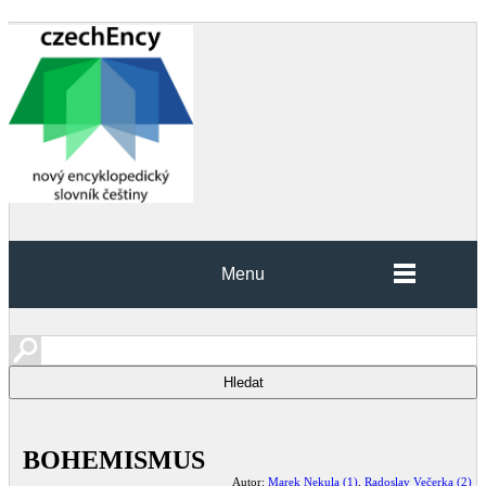
Menu
BOHEMISMUS
Autor:
Marek Nekula (1)
,
Radoslav Večerka (2)