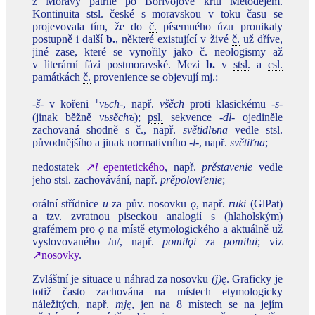
z Moravy patrně po Bořivojově křtu Metodějem.
Kontinuita
stsl.
české s moravskou v toku času se
projevovala tím, že do
č.
písemného úzu pronikaly
postupně i další
b.
, některé existující v živé
č.
už dříve,
jiné zase, které se vynořily jako
č.
neologismy až
v literární fázi postmoravské. Mezi
b
.
v
stsl.
a
csl.
památkách
č.
provenience se objevují mj.:
+
‑š‑
v kořeni
vьch‑
, např.
všěch
proti klasickému
‑s‑
(jinak běžně
vьsěchъ
);
psl.
sekvence
‑dl‑
ojediněle
zachovaná shodně s
č.
, např.
světidlъna
vedle
stsl.
původnějšího a jinak normativního
‑l‑
, např.
světiľna
;
nedostatek
↗
l
epentetického
, např.
prěstavenie
vedle
jeho
stsl.
zachovávání, např.
prěpolovľenie
;
orální střídnice
u
za
pův.
nosovku
ǫ
, např.
ruki
(GlPat)
a tzv. zvratnou piseckou analogií s (hlaholským)
grafémem pro
ǫ
na místě etymologického a aktuálně už
vyslovovaného /u/, např.
pomilǫi
za
pomilui
; viz
↗nosovky
.
Zvláštní je situace u náhrad za nosovku
(j)ę
. Graficky je
totiž často zachována na místech etymologicky
náležitých, např.
mję
, jen na 8 místech se na jejím