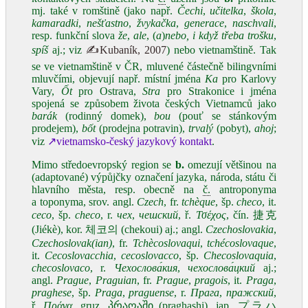
mj. také v romštině (jako např.
Čechi
,
učitelka
,
škola
,
kamaradki
,
nešťastno
,
žvykačka
,
generace
,
naschvali
,
resp. funkční slova
že
,
ale
, (
a
)
nebo, i když třeba trošku
,
spíš
aj.; viz
✍Kubaník, 2007
) nebo vietnamštině. Tak
se ve vietnamštině v ČR, mluvené částečně bilingvními
mluvčími, objevují např. místní jména
Ka
pro Karlovy
Vary,
Ốt
pro Ostrava,
Stra
pro Strakonice i jména
spojená se způsobem života českých Vietnamců jako
barák
(rodinný domek),
bou
(pouť se stánkovým
prodejem),
bốt
(prodejna potravin),
trvalý
(pobyt),
ahoj
;
viz
↗vietnamsko-český jazykový kontakt
.
Mimo středoevropský region se
b.
omezují většinou na
(adaptované) výpůjčky označení jazyka, národa, státu či
hlavního města, resp. obecně na
č.
antroponyma
a toponyma, srov. angl.
Czech
, fr.
tchèque
, šp.
checo
, it.
ceco
, šp.
checo
, r.
чеx
,
чешский
, ř.
Τσέχος
, čín. 捷克
(Jiékè), kor. 체코의 (chekoui) aj.; angl.
Czechoslovakia
,
Czechoslovak(ian)
, fr.
Tchècoslovaqui
,
tchécoslovaque
,
it.
Cecoslovacchia
,
cecoslovacco
, šp.
Checoslovaquia
,
checoslovaco
, r.
Чехослова́кия
,
чехослова́цкий
aj.;
angl.
Prague
,
Praguian
, fr.
Prague
,
pragois
, it.
Praga
,
praghese
, šp.
Praga
,
praguense
, r.
Прага
,
пражский
,
ř.
Πράγα
, gruz. პრაღაში (praghashi), jap. プラハ