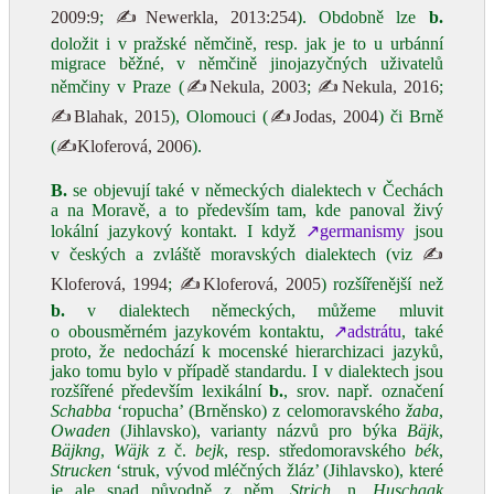
2009:9
;
✍Newerkla, 2013:254
). Obdobně lze
b.
doložit i v pražské němčině, resp. jak je to u urbánní
migrace běžné, v němčině jinojazyčných uživatelů
němčiny v Praze (
✍Nekula, 2003
;
✍Nekula, 2016
;
✍Blahak, 2015
), Olomouci (
✍Jodas, 2004
) či Brně
(
✍Kloferová, 2006
).
B.
se objevují také v německých dialektech v Čechách
a na Moravě, a to především tam, kde panoval živý
lokální jazykový kontakt. I když
↗germanismy
jsou
v českých a zvláště moravských dialektech (viz
✍
Kloferová, 1994
;
✍Kloferová, 2005
) rozšířenější než
b.
v dialektech německých, můžeme mluvit
o obousměrném jazykovém kontaktu,
↗adstrátu
, také
proto, že nedochází k mocenské hierarchizaci jazyků,
jako tomu bylo v případě standardu. I v dialektech jsou
rozšířené především lexikální
b.
, srov. např. označení
Schabba
‘ropucha’ (Brněnsko) z celomoravského
žaba
,
Owaden
(Jihlavsko), varianty názvů pro býka
Bäjk
,
Bäjkng
,
Wäjk
z č.
bejk
, resp. středomoravského
bék
,
Strucken
‘struk, vývod mléčných žláz’ (Jihlavsko), které
je ale snad původně z něm.
Strich
, n.
Huschaak