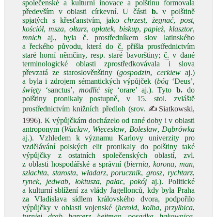
společenské a kulturní inovace a polštinu formovala
především v oblasti církevní. U části
b.
v polštině
spjatých s křesťanstvím, jako
chrzest
,
żegnać
,
post
,
kościół
,
msza
,
ołtarz
,
opłatek
,
biskup
,
papież
,
klasztor
,
mnich
aj., byla
č.
prostředníkem slov latinského
a řeckého původu, která do
č.
přišla prostřednictvím
staré horní němčiny, resp. staré bavorštiny;
č.
v dané
terminologické oblasti zprostředkovávala i slova
převzatá ze staroslověnštiny (
gospodzin
,
cerkiew
aj.)
a byla i zdrojem sémantických výpůjček (
bóg
‘Deus’,
święty
‘sanctus’,
modlić się
‘orare’ aj.). Tyto
b.
do
polštiny pronikaly postupně, v 15. stol. zvláště
prostřednictvím knižních předloh (srov.
✍Siatkowski,
1996
). K výpůjčkám docházelo od rané doby i v oblasti
antroponym (
Wacław
,
Więcesław
,
Bolesław
,
Dąbrówka
aj.). Vzhledem k významu Karlovy univerzity pro
vzdělávání polských elit pronikaly do polštiny také
výpůjčky z ostatních společenských oblastí, zvl.
z oblasti hospodářské a správní (
biernia
,
korona
,
man
,
szlachta
,
starosta
,
władarz
,
porucznik
,
grosz
,
rychtarz
,
rynek
,
jedwab
,
łoktusza
,
pałac
,
pokój
aj.). Politické
a kulturní sblížení za vlády Jagellonců, kdy byla Praha
za Vladislava sídlem královského dvora, podpořilo
výpůjčky v oblasti vojenské (
herold
,
kolba
,
przyłbica
,
turniej
,
drab
,
harcerz
,
hejtman
,
posadka
,
hakownica
,