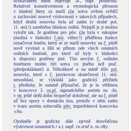
očekávaném místě objevuje
‑a‑
, např.
postaviša
.
Relativní konsekventnost a etymologická přesnost
v kladení litery za starší
(j)ę
sotva ovšem svědčí
o zachování nosové výslovnosti v takových případech,
když druhá nosovka byla už zatím (v druhé pol.
11. stol.!) zaměněna hláskou orální. Nejspíš je ji možno
vyložit tak, že grafému pro pův.
(j)ę
byla v rukopise
(možná v hlaholici
č.
stsl.
vůbec?) přidělena funkce
označovat foném, který se ze starší nosovky na
č.
půdě
nově vyvinul a lišil se přitom ode všech ostatních
orálních fonémů, pro které už byly v hlaholici
k dispozici grafémy jiné. Tím novým
č.
orálním
fonémem mohlo být sotva co jiného než prač.
(předpokládané)
ä
. Několikeré
a
na místě téže
psl.
nosovky, které s
č.
jazykovou skutečností 11. stol.
nesouhlasí, se vykládá jako grafický přežitek
r.
předlohy. Je ostatně příznačné, že je to většinou
v koncovce 3.
os.
pl.
sigmatického aoristu na ‑
ša
,
v
str.
ještě delší dobu bezpečně doložené, ale na
č.
půdě
už bez opory v domácím úzu, protože v něm zatím
v tvaru aoristu zobecněla
pův.
imperfektová koncovka
‑chu
.
Ojediněle je graficky dále zjevně dosvědčena
výslovnost sonantních
r
a
l
, např.
vъ
zrně
n.
sъ
vlky
.