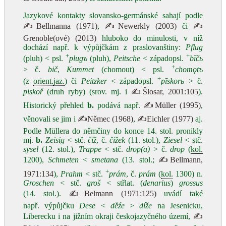
Jazykové kontakty slovansko-germánské sahají podle
✍Bellmanna (1971)
,
✍Newerkly (2003)
či
✍
Grenoble(ové) (2013)
hluboko do minulosti, v níž
dochází např. k výpůjčkám z praslovanštiny:
Pflug
+
+
(pluh) < psl.
plugъ
(pluh),
Peitsche
< západopsl.
bīčь
+
> č.
bič
,
Kummet
(chomout) < psl.
chomǫtъ
+
(z
orient.
jaz.
) či
Peitzker
< západopsl.
pīskorь
> č.
piskoř
(druh ryby) (srov. mj. i
✍Šlosar, 2001:105
).
Historický přehled
b.
podává např.
✍Müller (1995)
,
věnovali se jim i
✍Němec (1968)
,
✍Eichler (1977)
aj.
Podle Müllera do němčiny do konce 14. stol. pronikly
mj.
b.
Zeisig
< stč.
číž
, č.
čížek
(11. stol.),
Ziesel
< stč.
sysel
(12. stol.),
Trappe
< stč.
drop(a)
> č.
drop
(
kol.
1200),
Schmeten
<
smetana
(13. stol.;
✍Bellmann,
+
1971:134
),
Prahm
< stč.
prám
, č.
prám
(
kol.
1300) n.
Groschen
< stč.
groš
< střlat. (
denarius
)
grossus
(14. stol.).
✍Belmann (1971:125)
uvádí také
např. výpůjčku
Dese
<
děźe
>
díže
na Jesenicku,
Liberecku i na jižním okraji českojazyčného území,
✍