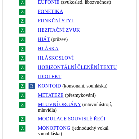
EUFONIE
(zvukosled, libozvučnost)
Z
R
FONETIKA
Z
R
FUNKČNÍ STYL
Z
R
HEZITAČNÍ ZVUK
Z
R
HIÁT
(průzev)
Z
R
HLÁSKA
Z
R
HLÁSKOSLOVÍ
Z
R
HORIZONTÁLNÍ ČLENĚNÍ TEXTU
Z
R
IDIOLEKT
Z
R
KONTOID
(konsonant, souhláska)
Z
R
METATEZE
(přesmykování)
Z
R
MLUVNÍ ORGÁNY
(mluvní ústrojí,
Z
R
mluvidla)
MODULACE SOUVISLÉ ŘEČI
Z
R
MONOFTONG
(jednoduchý vokál,
Z
R
samohláska)