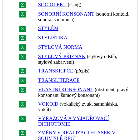
SOCIOLEKT
(slang)
Z
R
SONORNÍ KONSONANT
(sonorní kontoid,
Z
R
sonora, sonoranta)
STYLÉM
Z
R
STYLISTIKA
Z
R
STYLOVÁ NORMA
Z
R
STYLOVÝ PŘÍZNAK
(stylový odstín,
Z
R
stylové zabarvení)
TRANSKRIPCE
(přepis)
Z
R
TRANSLITERACE
Z
R
VLASTNÍ KONSONANT
(obstruent, pravý
Z
R
konsonant, šumový konsonant)
VOKOID
(vokalický zvuk, samohláska,
Z
R
vokál)
VÝRAZOVÁ A VYJADŘOVACÍ
Z
R
DICHOTOMIE
ZMĚNY V REALIZACI HLÁSEK V
Z
R
SOUVISLÉ ŘEČI