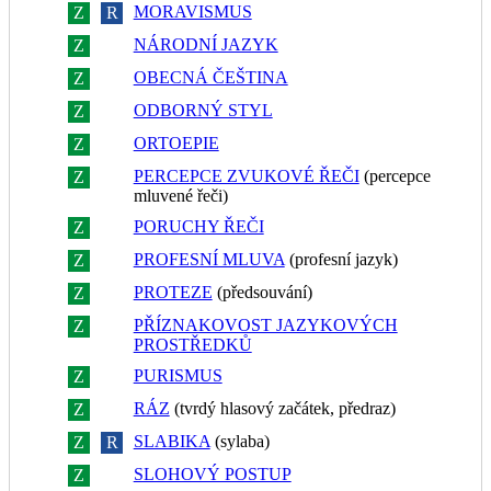
MORAVISMUS
Z
R
NÁRODNÍ JAZYK
Z
R
OBECNÁ ČEŠTINA
Z
R
ODBORNÝ STYL
Z
R
ORTOEPIE
Z
R
PERCEPCE ZVUKOVÉ ŘEČI
(percepce
Z
R
mluvené řeči)
PORUCHY ŘEČI
Z
R
PROFESNÍ MLUVA
(profesní jazyk)
Z
R
PROTEZE
(předsouvání)
Z
R
PŘÍZNAKOVOST JAZYKOVÝCH
Z
R
PROSTŘEDKŮ
PURISMUS
Z
R
RÁZ
(tvrdý hlasový začátek, předraz)
Z
R
SLABIKA
(sylaba)
Z
R
SLOHOVÝ POSTUP
Z
R