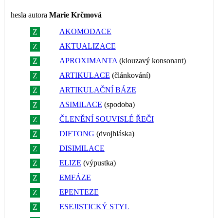
hesla autora
Marie Krčmová
AKOMODACE
Z
R
AKTUALIZACE
Z
R
APROXIMANTA
(klouzavý konsonant)
Z
R
ARTIKULACE
(článkování)
Z
R
ARTIKULAČNÍ BÁZE
Z
R
ASIMILACE
(spodoba)
Z
R
ČLENĚNÍ SOUVISLÉ ŘEČI
Z
R
DIFTONG
(dvojhláska)
Z
R
DISIMILACE
Z
R
ELIZE
(výpustka)
Z
R
EMFÁZE
Z
R
EPENTEZE
Z
R
ESEJISTICKÝ STYL
Z
R