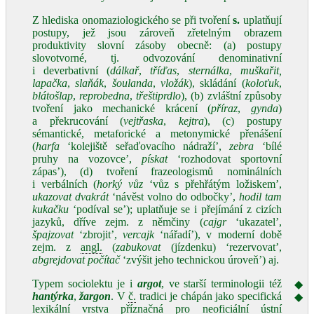
Z hlediska onomaziologického se při tvoření
s.
uplatňují
postupy, jež jsou zároveň zřetelným obrazem
produktivity slovní zásoby obecně: (a) postupy
slovotvorné, tj. odvozování denominativní
i deverbativní (
dálkař
,
tříďas
,
sternálka
,
muškařit,
lapačka
,
slaňák
,
šoulanda
,
vložák
), skládání (
koloťuk
,
blátošlap
,
reprobedna
,
třeštiprdlo
), (b) zvláštní způsoby
tvoření jako mechanické krácení (
příraz
,
gynda
)
a překrucování (
vejtřaska
,
kejtra
), (c) postupy
sémantické, metaforické a metonymické přenášení
(
harfa
‘kolejiště seřaďovacího nádraží’,
zebra
‘bílé
pruhy na vozovce’,
pískat
‘rozhodovat sportovní
zápas’), (d) tvoření frazeologismů nominálních
i verbálních (
horký vůz
‘vůz s přehřátým ložiskem’,
ukazovat dvakrát
‘návěst volno do odbočky’,
hodil tam
kukačku
‘podíval se’); uplatňuje se i přejímání z cizích
jazyků, dříve zejm. z němčiny (
cajgr
‘ukazatel’,
špajzovat
‘zbrojit’,
vercajk
‘nářadí’), v moderní době
zejm. z
angl.
(
zabukovat
(jízdenku) ‘rezervovat’,
abgrejdovat počítač
‘zvýšit jeho technickou úroveň’) aj.
Typem sociolektu je i
argot
, ve starší terminologii též
◆
hantýrka
,
žargon
. V
č.
tradici je chápán jako specifická
◆
lexikální vrstva příznačná pro neoficiální ústní