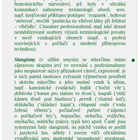
řemeslnického názvosloví, jež byly v oficiální
komunikaci nahrazeny terminologií oborů; srov.
např. krejčovské
příklopec/poklopec
‘rozparek’,
heftovat
‘stehovat’,
močák
‘pomůcka na vlhčení látky při žehlení
– vlhčidlo’. Charakter profesionalismů mají také dosud
nestabilizované soubory výrazů terminologické povahy
v nově vznikajících oborech (např. u profesí
souvisejících s počítači a moderní přístrojovou
technikou).
Slangismy
(v užším smyslu) se mluvčímu mimo
◆
zájmovou skupinu jeví ve srovnání s profesionalismy
jako nespisovné názvy příznakové citově, expresivně, je
u nich patrná motivace zvýraznit výjimečnost prostředí
i aktivitu mluvčího a jeho osobní vztah k němu,
např. kanoistické (vodácké)
bafák
(‘boční vítr’),
deblovka
(‘kanoe pro slalom ve dvou’),
loupák
(‘oblý
kámen těsně pod hladinou’),
perník
(‘chatrná loď),
skládačka
(‘skládací kajak’),
chlupatá voda
(‘voda
čeřená větrem’); počítačové
pařani
(‘zájemci
o počítačové hry’),
hopsačka
,
strkačka
,
vrážečka
,
smýkačka
,
mlátička
(názvy typů her) apod. Časté jsou
synonymní řady slangismů, na jejichž vzniku se podílí
i jazyková hra, někdy i averze vůči oficiálnímu
vyjadřování, srov. studentské ‘propadnout’:
prasknout
,