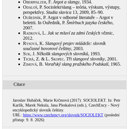
Oberpfalzer, F.
Argot a slangy
, 1934
.
Odaloš, P.
Sociolekt/slang – teória, výskum, výstupy,
perspektívy.
Studia slavica
13, 2009, 85–90
.
Ouředník, P.
Argot v odborné literatuře – Argot v
beletrii. In Ouředník, P.
Šmírbuch jazyka českého
,
2007
.
Radková, L.
Jak se mluví za zdmi českých věznic
,
2012
.
Rysová, K.
Slangový projev mládeže: slovník
současné hovorové češtiny
, 2003
.
Suk, J.
Několik slangových slovníků
, 1993
.
Tichá, Z. & L. Skopec
.
Tři slangové slovníky
, 2001
.
Zimová, B.
Vorařský slang pražského Podskalí
, 1965
.
Citace
Jaroslav Hubáček, Marie Krčmová (2017): SOCIOLEKT. In: Petr
Karlík, Marek Nekula, Jana Pleskalová (eds.), CzechEncy - Nový
encyklopedický slovník češtiny.
URL:
https://www.czechency.org/slovnik/SOCIOLEKT
(poslední
přístup: 9. 8. 2026)