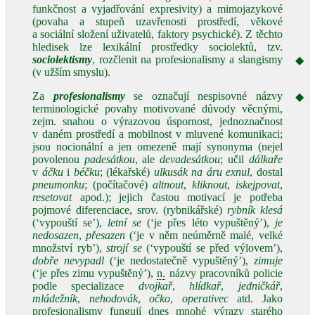
funkčnost a vyjadřování expresivity) a mimojazykové
(povaha a stupeň uzavřenosti prostředí, věkové
a sociální složení uživatelů, faktory psychické). Z těchto
hledisek lze lexikální prostředky sociolektů, tzv.
sociolektismy
, rozčlenit na profesionalismy a slangismy
◆
(v užším smyslu).
Za
profesionalismy
se označují nespisovné názvy
◆
terminologické povahy motivované důvody věcnými,
zejm. snahou o výrazovou úspornost, jednoznačnost
v daném prostředí a mobilnost v mluvené komunikaci;
jsou nocionální a jen omezeně mají synonyma (nejel
povolenou
padesátkou
, ale
devadesátkou
; učil
dálkaře
v
áčku
i
béčku
; (lékařské)
ulkusák na áru exnul
, dostal
pneumonku
; (počítačové)
altnout
,
kliknout
,
iskejpovat
,
resetovat
apod.); jejich častou motivací je potřeba
pojmové diferenciace, srov. (rybnikářské)
rybník klesá
(‘vypouští se’),
letní se
(‘je přes léto vypuštěný’),
je
nedosazen
,
přesazen
(‘je v něm neúměrně malé, velké
množství ryb’),
strojí se
(‘vypouští se před výlovem’),
dobře nevypadl
(‘je nedostatečně vypuštěný’),
zimuje
(‘je přes zimu vypuštěný’),
n.
názvy pracovníků policie
podle specializace
dvojkař
,
hlídkař
,
jedničkář
,
mládežník
,
nehodovák
,
očko
,
operativec
atd. Jako
profesionalismy fungují dnes mnohé výrazy starého