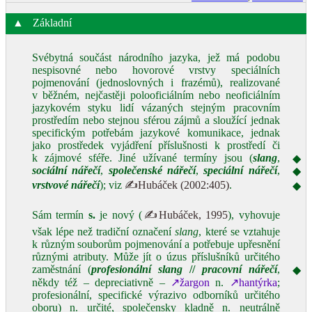
▲
Základní
Svébytná součást národního jazyka, jež má podobu
nespisovné nebo hovorové vrstvy speciálních
pojmenování (jednoslovných i frazémů), realizované
v běžném, nejčastěji polooficiálním nebo neoficiálním
jazykovém styku lidí vázaných stejným pracovním
prostředím nebo stejnou sférou zájmů a sloužící jednak
specifickým potřebám jazykové komunikace, jednak
jako prostředek vyjádření příslušnosti k prostředí či
k zájmové sféře. Jiné užívané termíny jsou (
slang
,
◆
sociální nářečí
,
společenské nářečí
,
speciální nářečí
,
◆
vrstvové nářečí
); viz
✍Hubáček (2002:405)
.
◆
Sám termín
s.
je nový (
✍Hubáček, 1995
), vyhovuje
však lépe než tradiční označení
slang
, které se vztahuje
k různým souborům pojmenování a potřebuje upřesnění
různými atributy. Může jít o úzus příslušníků určitého
zaměstnání (
profesionální slang
//
pracovní nářečí
,
◆
někdy též – depreciativně –
↗žargon
n.
↗hantýrka
;
profesionální, specifické výrazivo odborníků určitého
oboru)
n.
určité, společensky kladně
n.
neutrálně