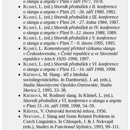
o slangu a argotu v Plzni v září 1977
, 1978
.
Klimeš, L.
(ed.)
Sborník přednášek z II. konference
o slangu a argotu v Plzni 23.−26. září 1980
, 1982
.
Klimeš, L.
(ed.)
Sborník přednášek z III. konference
o slangu a argotu v Plzni 24.−27. ledna 1984
, 1987
.
Klimeš, L.
(ed.)
Sborník přednášek ze IV. konference
o slangu a argotu v Plzni 9.–12. února 1988
, 1989
.
Klimeš, L.
(ed.)
Sborník přednášek z V. konference
o slangu a argotu v Plzni 7.−9. února 1995
, 1995
.
Klimeš, L.
Komentovaný přehled výzkumu slangu
v Československu, v České republice a ve Slovenské
republice v letech 1920–1996
, 1997
.
Klimeš, L.
(ed.)
Sborník přednášek z VI. konference
o slangu a argotu v Plzni 15.−16. září 1998
, 1998
.
Krčmová, M.
Slang - též z hlediska
sociolingvistického. In Damborský, J. ad. (eds.),
Studia Sławistyczne Opolsko-Ostrawskie, Studia
Słavica
2, 1995, 33–38
.
Krčmová, M.
Rodinný slang. In Klimeš, L. (ed.),
Sborník přednášek z VI. konference o slangu a argotu
v Plzni 15.‑16. září 1998
, 1998, 54–59
.
Křístek, V.
Ostravská hornická mluva
, 1956
.
Nekvapil, J.
Slang and Some Related Problems in
Czech Linguistics. In Chloupek, J. & J. Nekvapil
(eds.),
Studies in Functional Stylistics
, 1993, 99–111
.