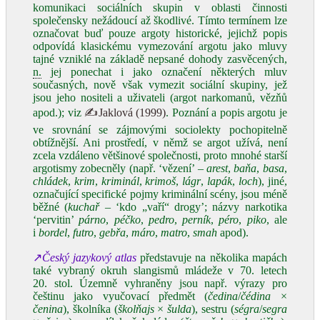
komunikaci sociálních skupin v oblasti činnosti
společensky nežádoucí až škodlivé. Tímto termínem lze
označovat buď pouze argoty historické, jejichž popis
odpovídá klasickému vymezování argotu jako mluvy
tajné vzniklé na základě nepsané dohody zasvěcených,
n.
jej ponechat i jako označení některých mluv
současných, nově však vymezit sociální skupiny, jež
jsou jeho nositeli a uživateli (argot narkomanů, vězňů
apod.); viz
✍Jaklová (1999)
. Poznání a popis argotu je
ve srovnání se zájmovými sociolekty pochopitelně
obtížnější. Ani prostředí, v němž se argot užívá, není
zcela vzdáleno většinové společnosti, proto mnohé starší
argotismy zobecněly (např. ‘vězení’ –
arest
,
baňa
,
basa
,
chládek
,
krim
,
kriminál
,
krimoš
,
lágr
,
lapák
,
loch
), jiné,
označující specifické pojmy kriminální scény, jsou méně
běžné (
kuchař
– ‘kdo „vaří“ drogy’; názvy narkotika
‘pervitin’
párno
,
péčko
,
pedro
,
perník
,
péro
,
piko
, ale
i
bordel
,
futro
,
gebřa
,
máro
,
matro
,
smah
apod).
↗
Český jazykový atlas
představuje na několika mapách
také vybraný okruh slangismů mládeže v 70. letech
20. stol. Územně vyhraněny jsou např. výrazy pro
češtinu jako vyučovací předmět (
čedina
/
čédina
×
čenina
), školníka (
školňajs
×
šulda
), sestru (
ségra
/
segra