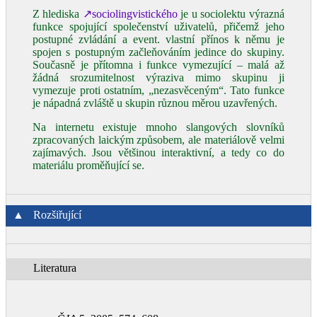
Z hlediska
↗sociolingvistického
je u sociolektu výrazná
funkce spojující společenství uživatelů, přičemž jeho
postupné zvládání a event. vlastní přínos k němu je
spojen s postupným začleňováním jedince do skupiny.
Současně je přítomna i funkce vymezující – malá až
žádná srozumitelnost výraziva mimo skupinu ji
vymezuje proti ostatním, „nezasvěceným“. Tato funkce
je nápadná zvláště u skupin různou měrou uzavřených.
Na internetu existuje mnoho slangových slovníků
zpracovaných laickým způsobem, ale materiálově velmi
zajímavých. Jsou většinou interaktivní, a tedy co do
materiálu proměňující se.
▲
Rozšiřující
Literatura