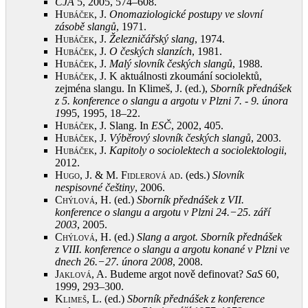
ČJA
5, 2005, 574–608
.
Hubáček, J.
Onomaziologické postupy ve slovní
zásobě slangů
, 1971
.
Hubáček, J.
Železničářský slang
, 1974
.
Hubáček, J.
O českých slanzích
, 1981
.
Hubáček, J.
Malý slovník českých slangů
, 1988
.
Hubáček, J.
K aktuálnosti zkoumání sociolektů,
zejména slangu. In Klimeš, J. (ed.),
Sborník přednášek
z 5. konference o slangu a argotu v Plzni 7. - 9. února
1
995, 1995, 18–22
.
Hubáček, J.
Slang. In
ESČ
, 2002, 405
.
Hubáček, J.
Výběrový slovník českých slangů
, 2003
.
Hubáček, J.
Kapitoly o sociolektech a sociolektologii
,
2012
.
Hugo, J. & M. Fidlerová ad
. (eds.)
Slovník
nespisovné češtiny
, 2006
.
Chýlová, H.
(ed.)
Sborník přednášek z VII.
konference o slangu a argotu v Plzni 24.−25. září
2003
, 2005
.
Chýlová, H.
(ed.)
Slang a argot. Sborník přednášek
z VIII. konference o slangu a argotu konané v Plzni ve
dnech 26.−27. února 2008
, 2008
.
Jaklová, A.
Budeme argot nově definovat?
SaS
60,
1999, 293–300
.
Klimeš, L.
(ed.)
Sborník přednášek z konference