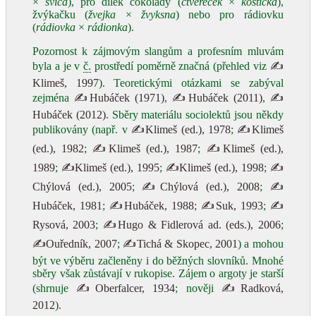
×
švica
), pro dílek čokolády (
čtvereček
×
kostička
),
žvýkačku (
žvejka
×
žvyksna
) nebo pro rádiovku
(
rádiovka
×
rádionka
).
Pozornost k zájmovým slangům a profesním mluvám
byla a je v
č.
prostředí poměrně značná (přehled viz
✍
Klimeš, 1997
). Teoretickými otázkami se zabýval
zejména
✍Hubáček (1971)
,
✍Hubáček (2011)
,
✍
Hubáček (2012)
. Sběry materiálu sociolektů jsou někdy
publikovány (např. v
✍Klimeš (ed.), 1978
;
✍Klimeš
(ed.), 1982
;
✍Klimeš (ed.), 1987
;
✍Klimeš (ed.),
1989
;
✍Klimeš (ed.), 1995
;
✍Klimeš (ed.), 1998
;
✍
Chýlová (ed.), 2005
;
✍Chýlová (ed.), 2008
;
✍
Hubáček, 1981
;
✍Hubáček, 1988
;
✍Suk, 1993
;
✍
Rysová, 2003
;
✍Hugo & Fidlerová ad. (eds.), 2006
;
✍Ouředník, 2007
;
✍Tichá & Skopec, 2001
) a mohou
být ve výběru začleněny i do běžných slovníků. Mnohé
sběry však zůstávají v rukopise. Zájem o argoty je starší
(shrnuje
✍Oberfalcer, 1934
; nověji
✍Radková,
2012
).