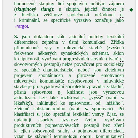
hodnocené skupiny lidí spojených určitým zájmem
(
skupinový slang
); u skupin, jejichž činnost je
◆
z hlediska většinové společnosti nežádoucí
n.
i kriminální, se specifické výrazivo označuje jako
↗argot
.
S.
jsou dokladem stále aktuální potřeby lexikální
diferenciace zejména v ústní komunikaci. Zřídka
připomínané rysy v mluvnické stavbě (zvýšená
frekvence některých syntaktických schémat, sklon
k eliptičnosti, využívání progresivních slovních tvarů
n.
slovotvorných postupů) nelze považovat pro sociolekty
za speciálně charakteristické, neboť jsou zřetelným
projevem spontánnosti a přirozené emotivnosti
mluvených komunikátů; nespisovnost v mluvnické
stavbě je pro vyjadřování sociolektu zpravidla základní,
přísná spisovnost
n.
knižnost jsou výrazovou
aktualizací. Lze také rozlišovat
s.
„vyšší“ (např.
s.
lékařský), inklinující ke spisovnosti, od „nižšího“,
zřetelně substandardního (např.
s.
sportovců). Při
klasifikaci
s.
jako speciální lexikální vrstvy
č.
jaz.
se
uplatňují aspekty jazykové (zejm. využívání
produktivních pojmenovávacích postupů bez zření
k jejich spisovnosti, snahy o pojmovou diferenciaci,
vztah ke stávající terminologii oboru, komunikativní