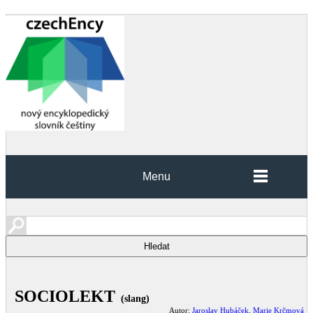
Menu
SOCIOLEKT
(slang)
Autor:
Jaroslav Hubáček
,
Marie Krčmová