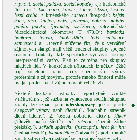
rupnout
,
dostat padáka
,
dostat kopačky
aj
.
; hudebnické
‘lesní roh’:
kikstrouba
,
kropáč
,
konev
,
kiksna
,
kvočna
,
lesní eróhá
; z brněnského
hantecu
‘hospoda’:
bejzin
,
čoch
,
díra
,
knajpa
,
pajzl
,
palermo
,
palírna
,
paluba
,
putála
,
putyka
,
špeluňka
,
osvěžovna
; železničářské
‘dieselelektrická lokomotiva T 478.O’:
bardotka
,
brejlovec
,
honda
,
lolobridžida
,
šedá eminence
,
zamračená
aj. Obecně můžeme říci, že k vytváření
zájmových slangů mají větší tendenci skupiny spojené
osobními kontakty, kde specifické výrazivo posiluje
interpersonální vazby. Platí to zejména pro skupiny
mladých lidí. V konkrétních případech je někdy těžké
najít zřetelnou hranici mezi specifickými výrazy
profesními a zájmovými, protože mnoho činností může
být jak profesí, tak i zájmem (např. rybářství).
Některé lexikální jednotky nepochybně vzniklé
v některém
s.
, jež vazbu na vymezenou sociální skupinu
ztratily, lze označit jako
interslangismy
; jde o „prostě
◆
slangové“ výrazy, např.
dietář
(1. ‘kuchař
n.
strávník
dietní jídelny’, 2. ‘osoba pobírající diety’),
klikař
(‘člověk mající štěstí’),
mít zelenou
(‘nemít žádné
překážky’),
zařadit zpátečku
(‘ustoupit’),
hrát fér hru
(‘jednat čestně’),
klamat tělem
(‘odvádět’) apod.; mnohé
z nich zobecněly a dostávají se na pomezí spisovnosti.