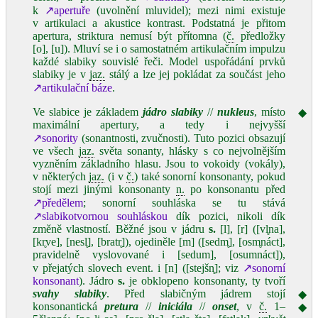
k
↗apertuře
(uvolnění mluvidel); mezi nimi existuje
v artikulaci a akustice kontrast. Podstatná je přitom
apertura, striktura nemusí být přítomna (
č.
předložky
[o], [u]). Mluví se i o samostatném artikulačním impulzu
každé slabiky souvislé řeči. Model uspořádání prvků
slabiky je v
jaz.
stálý a lze jej pokládat za součást jeho
↗artikulační báze
.
Ve slabice je základem
jádro slabiky
//
nukleus
, místo
◆
maximální apertury, a tedy i nejvyšší
↗sonority
(sonantnosti, zvučnosti). Tuto pozici obsazují
ve všech
jaz.
světa sonanty, hlásky s co nejvolnějším
vyzněním základního hlasu. Jsou to vokoidy (vokály),
v některých
jaz.
(i v
č.
) také sonorní konsonanty, pokud
stojí mezi jinými konsonanty
n.
po konsonantu před
↗předělem
; sonorní souhláska se tu stává
↗slabikotvornou souhláskou
dík pozici, nikoli dík
změně vlastností. Běžné jsou v jádru
s.
[l], [r] ([vl̥na],
[kr̥ve], [nesl̥], [bratr̥]), ojediněle [m] ([sedm̥], [osm̥náct],
pravidelně vyslovované i [sedum], [osumnáct]),
v přejatých slovech event. i [n] ([stejšn̥]; viz
↗sonorní
konsonant
). Jádro
s.
je obklopeno konsonanty, ty tvoří
svahy slabiky
. Před slabičným jádrem stojí
◆
konsonantická
pretura
//
iniciála
//
onset
, v
č.
1–
◆