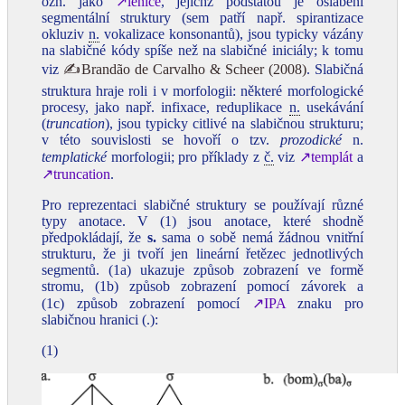
ozn. jako
↗lenice
, jejichž podstatou je oslabení
segmentální struktury (sem patří např. spirantizace
okluziv
n.
vokalizace konsonantů), jsou typicky vázány
na slabičné kódy spíše než na slabičné iniciály; k tomu
viz
✍Brandão de Carvalho & Scheer (2008)
. Slabičná
struktura hraje roli i v morfologii: některé morfologické
procesy, jako např. infixace, reduplikace
n.
usekávání
(
truncation
), jsou typicky citlivé na slabičnou strukturu;
v této souvislosti se hovoří o tzv.
prozodické
n.
templatické
morfologii; pro příklady z
č.
viz
↗templát
a
↗truncation
.
Pro reprezentaci slabičné struktury se používají různé
typy anotace. V (1) jsou anotace, které shodně
předpokládají, že
s.
sama o sobě nemá žádnou vnitřní
strukturu, že ji tvoří jen lineární řetězec jednotlivých
segmentů. (1a) ukazuje způsob zobrazení ve formě
stromu, (1b) způsob zobrazení pomocí závorek a
(1c) způsob zobrazení pomocí
↗IPA
znaku pro
slabičnou hranici (.):
(1)