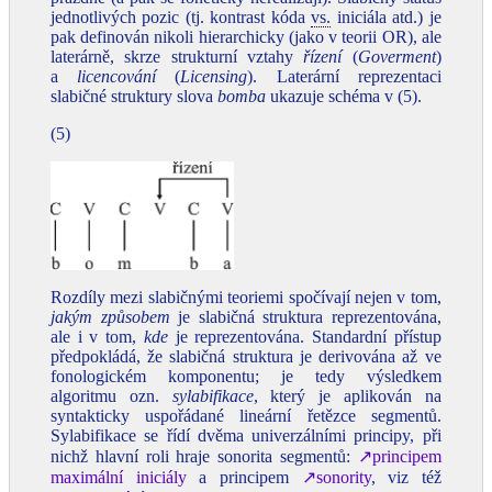
jednotlivých pozic (tj. kontrast kóda
vs.
iniciála atd.) je
pak definován nikoli hierarchicky (jako v teorii OR), ale
laterárně, skrze strukturní vztahy
řízení
(
Goverment
)
a
licencování
(
Licensing
). Laterární reprezentaci
slabičné struktury slova
bomba
ukazuje schéma v (5).
(5)
Rozdíly mezi slabičnými teoriemi spočívají nejen v tom,
jakým způsobem
je slabičná struktura reprezentována,
ale i v tom,
kde
je reprezentována. Standardní přístup
předpokládá, že slabičná struktura je derivována až ve
fonologickém komponentu; je tedy výsledkem
algoritmu ozn.
sylabifikace
, který je aplikován na
syntakticky uspořádané lineární řetězce segmentů.
Sylabifikace se řídí dvěma univerzálními principy, při
nichž hlavní roli hraje sonorita segmentů:
↗principem
maximální iniciály
a principem
↗sonority
, viz též