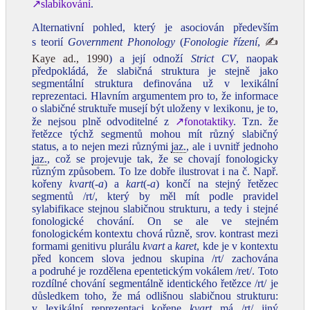
↗slabikování
.
Alternativní pohled, který je asociován především
s teorií
Government Phonology
(
Fonologie řízení
,
✍
Kaye ad., 1990
) a její odnoží
Strict CV
, naopak
předpokládá, že slabičná struktura je stejně jako
segmentální struktura definována už v lexikální
reprezentaci. Hlavním argumentem pro to, že informace
o slabičné struktuře musejí být uloženy v lexikonu, je to,
že nejsou plně odvoditelné z
↗fonotaktiky
. Tzn. že
řetězce týchž segmentů mohou mít různý slabičný
status, a to nejen mezi různými
jaz.
, ale i uvnitř jednoho
jaz.
, což se projevuje tak, že se chovají fonologicky
různým způsobem. To lze dobře ilustrovat i na č. Např.
kořeny
kvart
(
‑a
) a
kart
(
‑a
) končí na stejný řetězec
segmentů /rt/, který by měl mít podle pravidel
sylabifikace stejnou slabičnou strukturu, a tedy i stejné
fonologické chování. On se ale ve stejném
fonologickém kontextu chová různě, srov. kontrast mezi
formami genitivu plurálu
kvart
a
karet
, kde je v kontextu
před koncem slova jednou skupina /rt/ zachována
a podruhé je rozdělena epentetickým vokálem /ret/. Toto
rozdílné chování segmentálně identického řetězce /rt/ je
důsledkem toho, že má odlišnou slabičnou strukturu:
v lexikální reprezentaci kořene
kvart
má /rt/ jiný