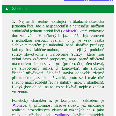
▲
Základní
1.
Nejmenší reálně existující artikulačně‑akustická
jednotka řeči. Jde o nejjednodušší a nejtěsnější možnou
artikulační jednotu prvků řeči (
↗hlásek
), která vyhovuje
dorozumívání. V některých
jaz.
může být zároveň
i jednotkou nesoucí význam, v
č.
je však vazba
slabika = morfém jen náhodná (např. slabičné prefixy);
kořeny slov slabičné mohou, ale nemusejí být, podobně
sufixy slovotvorné i tvarotvorné (sufixy), které jsou
velmi často vzájemně propojeny, např. psané
přečtená
má morfematickou stavbu
pře
(prefix),
čt
(kořen slova),
en
(slovotvorný sufix),
á
(koncovka), ale slabičné
členění
pře‑čte‑ná
. Slabičná stavba odpovídá zřejmě
přirozenému
jaz.
citu uživatelů, proto se i malé dítě
snadno naučí rozdělit řeč na slabiky (např. v říkadlech),
i když (bez ohledu na to, co se říkává) nejde o znalost
vrozenou.
Fonetický charakter
s.
je komplexní: základem je
↗fonace
, tj. přítomnost hlasové složky, jež umožňuje
realizaci prozodických vlastností vázaných na
s.
jako
celek, a přechod od
↗striktury
(sevření mluvidel)