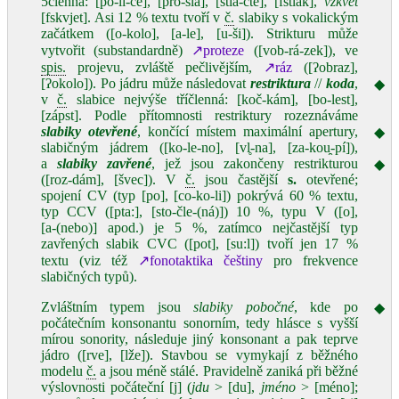
5členná: [po‑li‑ce], [pro‑šla], [stla‑čte], [fstlak],
vzkvět
[fskvjet]. Asi 12 % textu tvoří v
č.
slabiky s vokalickým
začátkem ([o‑kolo], [a‑le], [u‑ši]). Strikturu může
vytvořit (substandardně)
↗proteze
([vob‑rá‑zek]), ve
spis.
projevu, zvláště pečlivějším,
↗ráz
([ʔobraz],
[ʔokolo]). Po jádru může následovat
restriktura
//
koda
,
◆
v
č.
slabice nejvýše tříčlenná: [koč‑kám], [bo‑lest],
[zápst]. Podle přítomnosti restriktury rozeznáváme
slabiky otevřené
, končící místem maximální apertury,
◆
slabičným jádrem ([ko‑le‑no], [vl̥-na], [za‑kou̯‑pí]),
a
slabiky zavřené
, jež jsou zakončeny restrikturou
◆
([roz‑dám], [švec]). V
č.
jsou častější
s.
otevřené;
spojení CV (typ [po], [co‑ko‑li]) pokrývá 60 % textu,
typ CCV ([pta:], [sto‑čle‑(ná)]) 10 %, typu V ([o],
[a‑(nebo)] apod.) je 5 %, zatímco nejčastější typ
zavřených slabik CVC ([pot], [su:l]) tvoří jen 17 %
textu (viz též
↗fonotaktika češtiny
pro frekvence
slabičných typů).
Zvláštním typem jsou
slabiky pobočné
, kde po
◆
počátečním konsonantu sonorním, tedy hlásce s vyšší
mírou sonority, následuje jiný konsonant a pak teprve
jádro ([rve], [lže]). Stavbou se vymykají z běžného
modelu
č.
a jsou méně stálé. Pravidelně zaniká při běžné
výslovnosti počáteční [j] (
jdu
> [du],
jméno
> [méno];