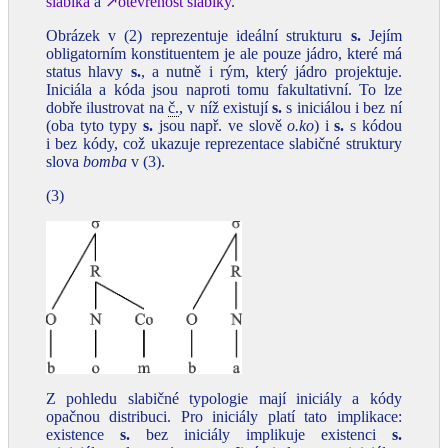
slabika
a
↗otevřenost slabiky
.
Obrázek v (2) reprezentuje ideální strukturu
s.
Jejím
obligatorním konstituentem je ale pouze jádro, které má
status hlavy
s.
, a nutně i rým, který jádro projektuje.
Iniciála a kóda jsou naproti tomu fakultativní. To lze
dobře ilustrovat na
č.
, v níž existují
s.
s iniciálou i bez ní
(oba tyto typy
s.
jsou např. ve slově
o.ko
) i
s.
s kódou
i bez kódy, což ukazuje reprezentace slabičné struktury
slova
bomba
v (3).
(3)
Z pohledu slabičné typologie mají iniciály a kódy
opačnou distribuci. Pro iniciály platí tato implikace:
existence
s.
bez iniciály implikuje existenci
s.