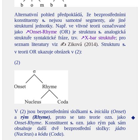
Alternativní pohled předpokládá, že bezprostředními
konstituenty
s.
nejsou samotné segmenty, ale jiné
strukturní jednotky. Např. ve vlivné teorii označované
jako
↗Onset‑Rhyme
(OR) je struktura
s.
analogická
struktuře syntaktické fráze, tzv.
↗X‑bar struktuře
; pro
seznam literatury viz
✍Ziková (2014)
. Strukturu
s.
v teorii OR ukazuje obrázek v (2):
(2)
V (2) jsou bezprostředními složkami
s.
iniciála
(
Onset
)
a
rým (Rhyme)
, proto se tato teorie ozn. jako
◆
Onset‑Rhyme
. Konstituent
s.
ozn. jako rým pak sám
obsahuje další dvě bezprostřední složky:
jádro
(
Nucleus
) a
kódu
(
Coda
).