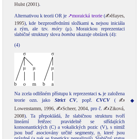
Hulst (2001)
.
Alternativou k teorii OR je
↗moraická teorie
(
✍Hayes,
1995
), kde bezprostředními složkami
s.
nejsou iniciála
a rým, ale tzv.
móry
(μ). Moraickou reprezentaci
slabičné struktury slova
bomba
ukazuje obrázek (4):
(4)
Na zcela odlišném přístupu k reprezentaci
s.
je založena
teorie ozn. jako
Strict CV
, popř.
CVCV
(
✍
◆
Lowenstamm, 1996
,
✍Scheer, 2004
, pro č.
✍Ziková,
2008
). Ta přepokládá, že slabičnou strukturu tvoří
lineární řetězec pravidelně se střídajících
konsonantických (C) a vokalických pozic (V), s nimiž
jsou buď asociovány určité segmenty,
n.
které jsou
prázdné (a pak se foneticky nerealizují). Slabičný status