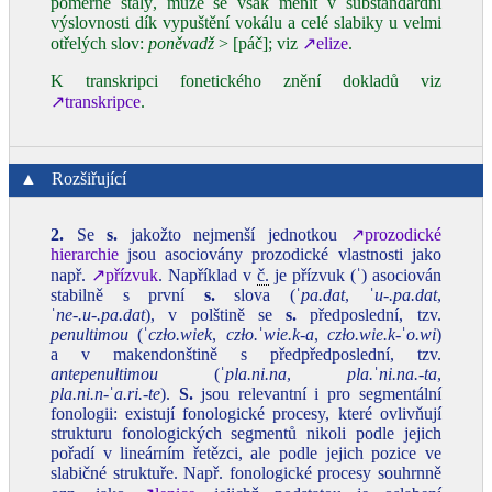
poměrně stálý, může se však měnit v substandardní
výslovnosti dík vypuštění vokálu a celé slabiky u velmi
otřelých slov:
poněvadž
> [páč]; viz
↗elize
.
K transkripci fonetického znění dokladů viz
↗transkripce
.
▲
Rozšiřující
2.
Se
s.
jakožto nejmenší jednotkou
↗prozodické
hierarchie
jsou asociovány prozodické vlastnosti jako
např.
↗přízvuk
. Například v
č.
je přízvuk (ˈ) asociován
stabilně s první
s.
slova (ˈ
pa.dat
, ˈ
u‑.pa.dat
,
ˈ
ne‑.u‑.pa.dat
), v polštině se
s.
předposlední, tzv.
penultimou
(
ˈczɫo.wiek
,
czɫo.ˈwie.k‑a
,
czɫo.wie.k‑
ˈ
o.wi
)
a v makendonštině s předpředposlední, tzv.
antepenultimou
(
ˈpla.ni.na
,
pla.ˈni.na.‑ta
,
pla.ni.n‑ˈa.ri.‑te
).
S.
jsou relevantní i pro segmentální
fonologii: existují fonologické procesy, které ovlivňují
strukturu fonologických segmentů nikoli podle jejich
pořadí v lineárním řetězci, ale podle jejich pozice ve
slabičné struktuře. Např. fonologické procesy souhrnně