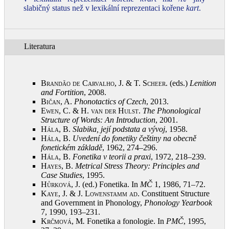
slabičný status než v lexikální reprezentaci kořene
kart
.
Literatura
Brandão de Carvalho, J. & T. Scheer
. (eds.)
Lenition
and Fortition
, 2008
.
Bičan, A.
Phonotactics of Czech
, 2013
.
Ewen, C. & H. van der Hulst
.
The Phonological
Structure of Words: An Introduction
, 2001
.
Hála, B.
Slabika, její podstata a vývoj
, 1958
.
Hála, B.
Uvedení do fonetiky češtiny na obecně
fonetickém základě
, 1962, 274–296
.
Hála, B.
Fonetika v teorii a praxi
, 1972, 218–239
.
Hayes, B.
Metrical Stress Theory: Principles and
Case Studies
, 1995
.
Hůrková, J.
(ed.) Fonetika. In
MČ
1, 1986, 71–72
.
Kaye, J. & J. Lowenstamm ad
. Constituent Structure
and Government in Phonology,
Phonology Yearbook
7, 1990, 193–231
.
Krčmová, M
.
Fonetika a fonologie. In
PMČ
, 1995,