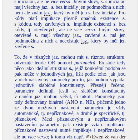
s iniciálou, ale ne
vice versa
. Jinými slovy,
s.
s iniciálou
mají všechny
jaz.
,
s.
bez iniciály jen podmnožina z nich;
není ale znám
jaz.
, který by měl jen
s.
bez iniciály. Pro
kódy platí implikace přesně opačná: existence
s.
s kódou, tedy zavřených
s.
, implikuje existenci
s.
bez
kódy, tj. otevřených, ale ne
vice versa.
Jinými slovy,
otevřené
s.
mají všechny
jaz.
, zavřené
s.
má jen
podmnožina z nich a neexistuje
jaz.
, který by měl jen
zavřené
s.
To, že v různých
jaz.
mohou mít
s.
různou strukturu,
odvozuje teorie OR pomocí
parametrů
. Existuje tedy
něco jako ideální struktura
s.
, jejíž konkrétní podoba se
pak může v jednotlivých
jaz.
lišit podle toho, jak jsou
v nich nastaveny parametry pro to, jak mohou vypadat
jednotlivé slabičné konstituenty. Přesněji řečeno,
parametry definují, jestli se slabičné konstituenty
v daném
jaz.
mohou větvit, či nikoli. Parametry jsou
tedy definovány binárně (ANO n. NE), přičemž jedno
ze dvou možných nastavení parametru je vždy
automatické, tj. nepříznakové, a druhé je specifické, tj.
příznakové. Mezi příznakovým a nepříznakovým
nastavením parametru pak existuje vztah implikace:
příznakové nastavení nutně implikuje i nepříznakové,
ale ne
vice versa
; k tomu viz např.
✍Ewen & van der