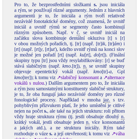
Pro to, že bezprostředními složkami
s.
jsou iniciála
a rým, se používají různé argumenty. Jedním z hlavních
argumentů je to, že iniciála a rým tvoří relativně
nezávislé fonotaktické domény, což znamená, že uvnitř
iniciál a uvnitř rýmů se segmenty často kombinují
různým způsobem. Např. v
č.
se uvnitř iniciál na
začátku slova kombinuje dentální okluziva [t] s [r]
v obou možných pořadích, tj. [tr] (např. [tr]
ik
, [tr]
ám
) i
[rt] (např. [rt]
y
, [rt]
uť
), kdežto uvnitř rýmů na konci slov
je možné jen pořadí [rt] (např.
ku
[rt],
do
[rt]). (Finální
skupiny typu [tr] jsou vždy resylabifikovány: [r] se buď
stává slabičným (např.
kmo.
[tr̩]),
n.
se uvnitř skupiny
objevuje epentetický vokál (např.
kmo
[tr]
‑a
, Gpl
kmo
[ter]); k tomu viz
↗slabičný konsonant
a
↗alternace
vokálů s nulou
.) Dalším argumentem pro to, že iniciála
a rým jsou samostatnými konstituenty slabičné struktury,
je to, že oba fungují jako nezávislé domény pro různé
fonologické procesy. Například v mnoha
jaz.
s tzv.
pohyblivým přízvukem platí, že jeho umístění je citlivé
nejen na počet
s.
, ale také na jejich strukturu: roli přitom
vždy hraje struktura rýmu (tj. jestli obsahuje dlouhý
n.
krátký vokál, jestli obsahuje jeden
n.
více konsonantů
a jakých atd.), a ne struktura iniciály. Rým také
rozhoduje o váze
s.
a její otevřenosti; k tomu viz
↗váha