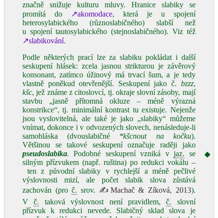
značně snižuje kulturu mluvy. Hranice slabiky se
promítá do
↗akomodace
, která je u spojení
heterosylabického (různoslabičného) slabší než
u spojení tautosylabického (stejnoslabičného). Viz též
↗slabikování
.
Podle některých prací lze za slabiku pokládat i další
seskupení hlásek: zcela jasnou strikturou je závěrový
konsonant, zatímco úžinový má trvací šum, a je tedy
vlastně poněkud otevřenější. Seskupení jako č.
bzzz
,
kšc
, jež známe z citoslovcí, tj. okraje slovní zásoby, mají
stavbu „jasně přítomná okluze – méně výrazná
konstrikce“, tj. minimální kontrast tu existuje. Nejenže
jsou vyslovitelná, ale také je jako „slabiky“ můžeme
vnímat, dokonce i v odvozených slovech, nenásleduje‑li
samohláska (dvouslabičné
*kšcnout na kočku
).
Většinou se takové seskupení označuje raději jako
pseudoslabika
. Podobné seskupení vzniká v
jaz.
se
◆
silným přízvukem (např. ruština) po redukci vokálu –
ten z původní slabiky v rychlejší a méně pečlivé
výslovnosti mizí, ale počet slabik slova zůstává
zachován (pro
č.
srov.
✍Machač & Zíková, 2013
).
V
č.
taková výslovnost není pravidlem,
č.
slovní
přízvuk k redukci nevede. Slabičný sklad slova je