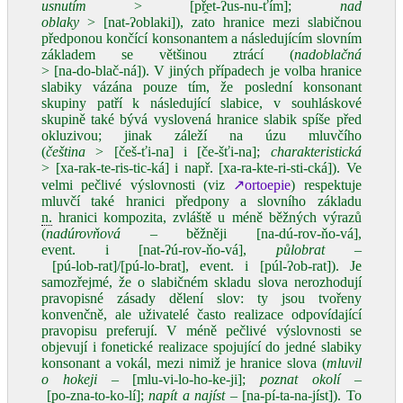
usnutím
> [př̭et‑ʔus‑nu‑ťím];
nad
oblaky
> [nat‑ʔoblaki]), zato hranice mezi slabičnou
předponou končící konsonantem a následujícím slovním
základem se většinou ztrácí (
nadoblačná
> [na‑do‑blač‑ná]). V jiných případech je volba hranice
slabiky vázána pouze tím, že poslední konsonant
skupiny patří k následující slabice, v souhláskové
skupině také bývá vyslovená hranice slabik spíše před
okluzivou; jinak záleží na úzu mluvčího
(
čeština
> [češ‑ťi‑na] i [če‑šťi‑na];
charakteristická
> [xa‑rak‑te‑ris‑tic‑ká] i např. [xa‑ra‑kte‑ri‑sti‑cká]). Ve
velmi pečlivé výslovnosti (viz
↗ortoepie
) respektuje
mluvčí také hranici předpony a slovního základu
n.
hranici kompozita, zvláště u méně běžných výrazů
(
nadúrovňová
– běžněji [na‑dú‑rov‑ňo‑vá],
event. i [nat‑ʔú‑rov‑ňo‑vá],
půlobrat
–
[pú‑lob‑rat]/[pú‑lo‑brat], event. i [púl‑ʔob‑rat]). Je
samozřejmé, že o slabičném skladu slova nerozhodují
pravopisné zásady dělení slov: ty jsou tvořeny
konvenčně, ale uživatelé často realizace odpovídající
pravopisu preferují. V méně pečlivé výslovnosti se
objevují i fonetické realizace spojující do jedné slabiky
konsonant a vokál, mezi nimiž je hranice slova (
mluvil
o hokeji
– [mlu‑vi‑lo‑ho‑ke‑ji];
poznat okolí
–
[po‑zna‑to‑ko‑lí];
napít a najíst
– [na‑pí‑ta‑na‑jíst]). To