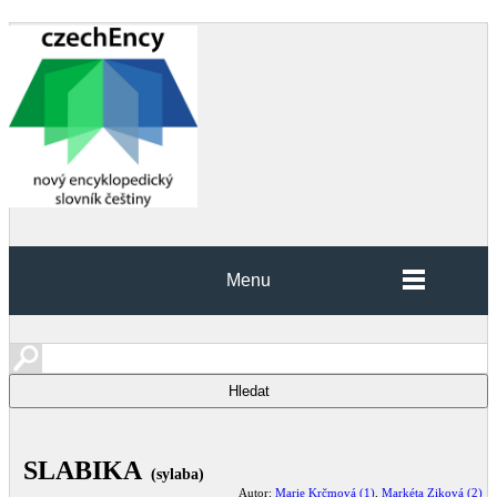
Menu
SLABIKA
(sylaba)
Autor:
Marie Krčmová (1)
,
Markéta Ziková (2)