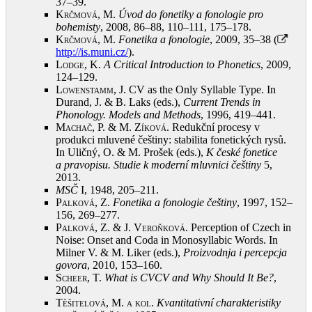
37–39
.
Krčmová, M.
Úvod do fonetiky a fonologie pro
bohemisty
, 2008, 86–88, 110–111, 175–178
.
Krčmová, M.
Fonetika a fonologie
, 2009, 35–38 (
http://is.muni.cz/
)
.
Lodge, K.
A Critical Introduction to Phonetics
, 2009,
124–129
.
Lowenstamm, J.
CV as the Only Syllable Type. In
Durand, J. & B. Laks (eds.),
Current Trends in
Phonology. Models and Methods
, 1996, 419–441
.
Machač, P. & M. Zíková
. Redukční procesy v
produkci mluvené češtiny: stabilita fonetických rysů.
In Uličný, O. & M. Prošek (eds.),
K české fonetice
a pravopisu. Studie k moderní mluvnici češtiny
5,
2013
.
MSČ
I, 1948, 205–211
.
Palková, Z.
Fonetika a fonologie češtiny
, 1997, 152–
156, 269–277
.
Palková, Z. & J. Veroňková
. Perception of Czech in
Noise: Onset and Coda in Monosyllabic Words. In
Milner V. & M. Liker (eds.),
Proizvodnja i percepcja
govora
, 2010, 153–160
.
Scheer, T.
What is CVCV and Why Should It Be?
,
2004
.
Těšitelová, M. a kol.
Kvantitativní charakteristiky