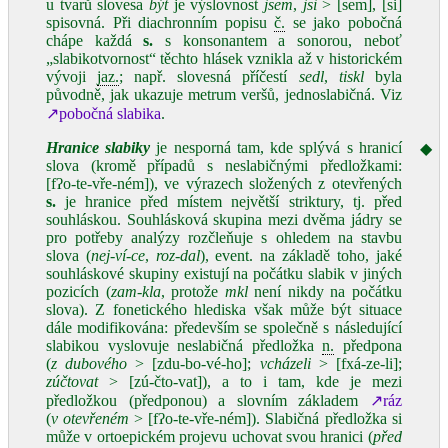
u tvarů slovesa
být
je výslovnost
jsem
,
jsi
> [sem], [si]
spisovná. Při diachronním popisu
č.
se jako pobočná
chápe každá
s.
s konsonantem a sonorou, neboť
„slabikotvornost“ těchto hlásek vznikla až v historickém
vývoji
jaz.
; např. slovesná příčestí
sedl
,
tiskl
byla
původně, jak ukazuje metrum veršů, jednoslabičná. Viz
↗pobočná slabika
.
Hranice slabiky
je nesporná tam, kde splývá s hranicí
◆
slova (kromě případů s neslabičnými předložkami:
[fʔo‑te‑vře‑ném]), ve výrazech složených z otevřených
s.
je hranice před místem největší striktury, tj. před
souhláskou. Souhlásková skupina mezi dvěma jádry se
pro potřeby analýzy rozčleňuje s ohledem na stavbu
slova (
nej‑ví‑ce
,
roz‑dal
), event. na základě toho, jaké
souhláskové skupiny existují na počátku slabik v jiných
pozicích (
zam‑kla
, protože
mkl
není nikdy na počátku
slova). Z fonetického hlediska však může být situace
dále modifikována: především se společně s následující
slabikou vyslovuje neslabičná předložka
n.
předpona
(
z dubového
> [zdu‑bo‑vé‑ho];
vcházeli
> [fxá‑ze‑li];
zúčtovat
> [zú‑čto‑vat]), a to i tam, kde je mezi
předložkou (předponou) a slovním základem
↗ráz
(
v otevřeném
> [fʔo‑te‑vře‑ném]). Slabičná předložka si
může v ortoepickém projevu uchovat svou hranici (
před