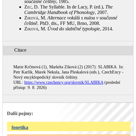
současné češtiny
, 1985
.
Zec, D.
The Syllable. In de Lacy, P. (ed.),
The
Cambridge Handbook of Phonology
, 2007
.
Ziková, M.
Alternace vokálů s nulou v současné
češtině
. PhD. dis., FF MU, Brno, 2008
.
Ziková, M.
Úvod do slabičné typologie
, 2014
.
Citace
Marie Krčmová (1), Markéta Ziková (2) (2017): SLABIKA. In:
Petr Karlík, Marek Nekula, Jana Pleskalová (eds.), CzechEncy -
Nový encyklopedický slovník češtiny.
URL:
https://www.czechency.org/slovnik/SLABIKA
(poslední
přístup: 9. 8. 2026)
Další pojmy:
fonetika