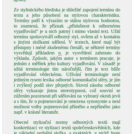
Ze stylistického hlediska je důležité zapojení termínu do
textu a jeho působení na stylovou charakteristiku.
Termíny patří k výrazům se stálou stylovou hodnotou,
to znamená, že příznak „příslušnost k odbornému
vyjadřování“ je u nich patrný i mimo vlastní text. Užití
termínu spoluvytváří odborný styl, ovšem až v kontaktu
s jinými složkami sdělení. V textech, které mají být
přístupny i méně zkušenému čtenáři, se některé termíny
vysvětlují příkladem
n.
je vysvětlení zahrnuto do
výkladu. Způsob, jakým autor s termínem pracuje, je
jedním z měřítek jeho kultury vyjadřování. V zásadě je
užitá terminologie tím náročnější, čím je text blíže
vyjadřování vědeckému. Užívání terminologie není
jediným rysem lexika odborné komunikační sféry, je jím
i zvýšený podíl slov přejatých. Slovní zásoba odborné
sféry vykazuje jistou stereotypnost, což souvisí se
zúžením pozornosti při sdělování na vybraný okruh jevů
a s tím, že u pojmenování je omezena synonymie a není
možnost volby pojmenování přímého a nepřímého jako
např. v krásné literatuře.
Obecné stylizační normy odborných textů mají
konkretizaci ve stylizaci textů společenskovědních, kde
je základní verbální složka, a exaktních, v nichž hraje