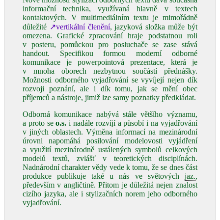
informační technika, využívaná hlavně v textech
kontaktových. V multimediálním textu je mimořádně
důležité
↗vertikální členění
, jazyková složka může být
omezena. Grafické zpracování hraje podstatnou roli
v posteru, pomůckou pro posluchače se zase stává
handout. Specifikou formou moderní odborné
komunikace je powerpointová prezentace, která je
v mnoha oborech nezbytnou součástí přednášky.
Možnosti odborného vyjadřování se vyvíjejí nejen dík
rozvoji poznání, ale i dík tomu, jak se mění obec
příjemců a nástroje, jimiž lze samy poznatky předkládat.
Odborná komunikace nabývá stále většího významu,
a proto se
o.s.
i nadále rozvíjí a působí i na vyjadřování
v jiných oblastech. Výměna informací na mezinárodní
úrovni napomáhá posilování modelovosti vyjádření
a využití mezinárodně ustálených symbolů celkových
modelů textů, zvlášť v teoretických disciplínách.
Nadnárodní charakter vědy vede k tomu, že se dnes část
produkce publikuje také u nás ve světových
jaz.
,
především v angličtině. Přitom je důležitá nejen znalost
cizího jazyka, ale i stylizačních norem jeho odborného
vyjadřování.