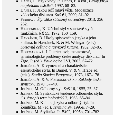
Daneš, F.
Jazyk vědy. In Daneš, F. a kol.,
Český jazyk
na přelomu tisíciletí
, 1997, 68–83
.
Daneš, F.
Jakou řečí mluví věda. Modalizace
vědeckého diskurzu.
SaS
61, 2000, 81–92
.
Findra, J.
Štylistika súčasnej slovenčiny
, 2013, 256–
262
.
Hausenblas, K.
Učební styl v soustavě stylů
funkčních.
NŘ
55, 1972, 150–159
.
Havránek, B.
Úkoly spisovného jazyka a jeho
kultura. In Havránek, B. & M. Weingart (eds.),
Spisovná čeština a jazyková kultura
, 1932, 32–85
.
Hoffmannová, J.
Intertextové, metatextové,
terminologické problémy české analýzy diskurzu. In
Žigo, P. (ed.),
Philologica
LVI, 2003, 67–72
.
Jedlička, A.
K vymezení a charakteristice
esejistického stylu. In Barnet, V. & V. Hrabě ad.
(eds.),
Studia Slavica Pragensia
, 1973, 167–178
.
Jedlička, A. & V. Formánková ad
.
Základy české
stylistiky
, 1970, 37–40
.
Jelínek, M.
Odborný styl.
SaS
16, 1955, 25–37
.
Jelínek, M.
Syntaktické tendence odborného stylu.
Čs. časopis terminologický
2, 1963, 65–84
.
Jelínek, M.
Kultura jazyka a odborný styl. In
Žemlička, M. (ed.),
Termina 94
, 1995a, 7–29
.
Jelínek, M.
Stylistika. In
PMČ
, 1995b, 701–782
.