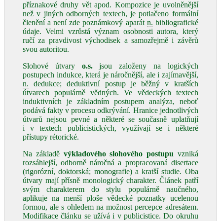
příznakové druhy vět apod. Kompozice je uvolněnější
než v jiných odborných textech, je potlačeno formální
členění a není zde poznámkový aparát
n.
bibliografické
údaje. Velmi vzrůstá význam osobnosti autora, který
ručí za pravdivost východisek a samozřejmě i závěrů
svou autoritou.
Slohové útvary
o.s.
jsou založeny na logických
postupech indukce, která je náročnější, ale i zajímavější,
n.
dedukce; deduktivní postup je běžný v kratších
útvarech populárně vědných. Ve vědeckých textech
induktivních je základním postupem analýza, neboť
podává fakty v procesu odkrývání. Hranice jednotlivých
útvarů nejsou pevné a některé se současně uplatňují
i v textech publicistických, využívají se i některé
přístupy rétorické.
Na základě
výkladového slohového postupu
vzniká
rozsáhlejší, odborně náročná a propracovaná disertace
(rigorózní, doktorská; monografie) a kratší studie. Oba
útvary mají přísně monologický charakter. Článek patří
svým charakterem do stylu populárně naučného,
aplikuje na menší ploše vědecké poznatky ucelenou
formou, ale s ohledem na možnost percepce adresátem.
Modifikace článku se užívá i v publicistice. Do okruhu