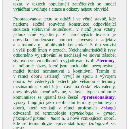
textu, v textech populárněji zaměřených se model
vyjádření uvolňuje a citace a odkazy nejsou obvyklé.
Propracovanost textu se odráží i ve větné stavbě, kde
najdeme složité souvětné konstrukce odpovídající
složitosti sdělované skutečnosti, v nichž jsou vztahy
jednoznačně vyjádřeny. V náročnějších textech je
obvyklá kondenzace pomocí slovesných adjektiv
a substantiv
n.
infinitivních konstrukcí. S tím souvisí
i vyšší podíl jmen v textech. Nejcharakterističtější rysy
odborného vyjadřování se nacházejí ve slovní zásobě;
stylovou vrstvu odborného vyjadřování tvoří
↗
termíny
,
tj. odborné názvy, které jsou nocionální, neexpresivní,
mající funkci nominativní a kognitivní. Termín je
v rámci oboru ustálený, vyvíjí se spolu s vývojem
oboru. Ve vědeckých textech jde většinou o termíny
mezinárodní, z nichž jen část má české ekvivalenty,
dnes obvykle méně užívané, v jiných typech odborné
komunikace se uplatní také české
↗
profesionalismy
,
výrazy fungující jako neoficiální termíny jednotlivých
oborů, které vznikají v rámci profesních
↗slangů
odvozeně od terminologie (
gynekologie
–
gynda
,
filozofická
fakulta
–
filda
)
n.
u nově vznikajících oborů,
kde se terminologie teprve stabilizuje (
zalogovat se
,
ajťák
).