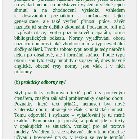
na výklad metod, na představení výsledků včetně jejich
shrnutí a na zhodnocení výsledků vzhledem
k dosavadním poznatkům a možnostem jejich
generalizace, ale také vytčení přínosu práce, závěr
naznačující směr dalšího zkoumání. Podstatnou roli má
i způsob citace, tvorba poznámkového aparátu, forma
bibliografických odkazů. Normy vyjadřování oboru
naznačují autorovi také vhodnou míru a typ neverbální
složky sdělení. Tvorba tohoto typu textů je tedy náročná
nejen po obsahové, ale i formální stránce. Podle typu
oboru jsou tyto texty mnohdy cizojazyčné, dnes hlavně
anglické, obecné rysy normy jsou však i v nich
přítomny.
(b)
prakticky odborný styl
Styl prakticky odborných textů počítá s poučeným
čtenářem, znalým základní problematiky daného oboru.
Poznatky, které text přináší, nemusejí být nové
z hlediska oboru, obracejí se však k praktické činnosti.
Tomu odpovídá i stylizace – vyjadřování je tu méně
exaktní. Kompozice je prostší, a pokud jde o texty
v opakujících se situacích, vznikají pro ně textové
modely. Vyjádření je sice spisovné, ale v jeho rámci se
užívají i hovorové prvky, v lexiku se vedle termínů