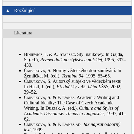
▲
Rozšiřující
Literatura
Biniewicz, J. & A. Starzec
. Styl naukowy. In Gajda,
S. (ed.),
Przewodnik po stylistyce polskiej
, 1995, 397–
430
.
Čmejrková, S.
Normy vědeckého dorozumívání. In
Žemlička, M. (ed.),
Termina 94
, 1995, 55–65
.
Čmejrková, S.
Autorský subjekt ve vědeckém textu.
In Hasil, J. (ed.),
Přednášky z 45. běhu LŠSS
, 2002,
39–52
.
Čmejrková, S. & F. Daneš
. Academic Writing and
Cultural Identity: The Case of Czech Academic
Writing. In Duszak, A. (ed.),
Culture and Styles of
Academic Discourse. Trends in Linguistics
, 1997, 41–
62
.
Čmejrková, S. & F. Daneš ad
.
Jak napsat odborný
text
, 1999
.