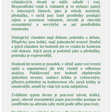
výkladových útvarů se může zařadit i esej.
Bezprostřední vztah k vnímateli je ve stylizaci patrný
v mluvených žánrech, jako je referát, koreferát,
přednáška, v nichž jsou časté prostředky posilující
zájem a pozornost vnímatele, slovník je obecněji
srozumitelný a nevyhýbá se ani prostředkům
emotivním.
Dialogický charakter mají diskuse, polemika a debata.
Příspěvky jsou krátké, mají jednoduché textové členění
a jejich charakter lze hodnotit jen ve vztahu ke kontextu
celé diskuse. Jejich jazyk je podobný jako u přednášky,
polemika je expresivnější.
Hodnotícím textem je posudek, v němž autor svá tvrzení
opírá o argumentaci; jde tedy vlastně o odbornou
analýzu. Publikovaný text hodnotí objektivním
způsobem recenze, zatímco kritika je vyhroceným,
přísným pohledem na hodnocenou věc: jazyk kritiky je
emotivnější, neměl by však být zcela subjektivní.
Zvláštním typem útvaru je pracovní návod, krátký,
jasný, obecně srozumitelný popis pracovního postupu se
zaměřením na adresáta (aby mohl podle něho pracovat).