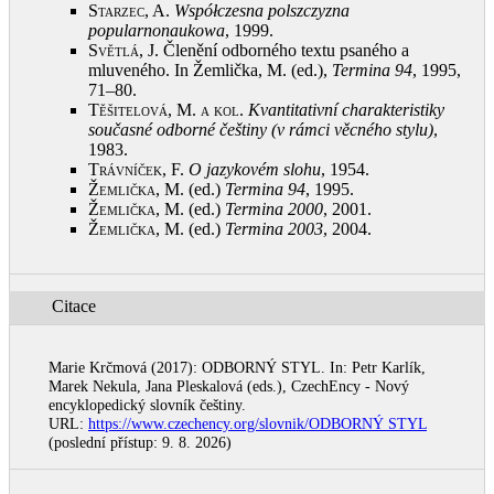
Starzec, A.
Współczesna polszczyzna
popularnonaukowa
, 1999
.
Světlá, J.
Členění odborného textu psaného a
mluveného. In Žemlička, M. (ed.),
Termina 94
, 1995,
71–80
.
Těšitelová, M. a kol.
Kvantitativní charakteristiky
současné odborné češtiny (v rámci věcného stylu)
,
1983
.
Trávníček, F.
O jazykovém slohu
, 1954
.
Žemlička, M.
(ed.)
Termina 94
, 1995
.
Žemlička, M.
(ed.)
Termina 2000
, 2001
.
Žemlička, M.
(ed.)
Termina
2003
, 2004
.
Citace
Marie Krčmová (2017): ODBORNÝ STYL. In: Petr Karlík,
Marek Nekula, Jana Pleskalová (eds.), CzechEncy - Nový
encyklopedický slovník češtiny.
URL:
https://www.czechency.org/slovnik/ODBORNÝ STYL
(poslední přístup: 9. 8. 2026)