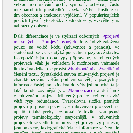
velkou roli užívání grafů, symbolů, schémat, často
mezinárodních prostředků „jazyka vědy“. Posiluje se
tím obecnost a exaktnost vyjádření. V popularizujících
pracích bývají tyto složky zjednodušeny, vysvětleny
n.
nahrazeny opisem.
Další diferenciace je ve stylizaci odborných
↗projevů
mluvených
a
↗projevů psaných
. Je zdánlivě založena
pouze na volbě kódu (mluvenost a psanost), ve
skutečnosti se však dotýká podstatně i jazykové stavby.
Kompozičně jsou oba typy připravené, v mluvených
projevech však je vzhledem k možnostem vnímatele
limitována délka a je prostší
↗horizontální
a
↗vertikální
členění textu. Syntaktická stavba mluvených projevů je
charakterizována větším podílem souvětí, v psaných je
informace častěji soustředěna do věty jednoduché, ta je
také kondenzovanější (viz
↗kondenzace
) a delší než
v mluveném projevu. Mluvený projev jeví ve stavbě
větší rysy redundance. Tvaroslovná složka psaných
projevů je přísně spisovná, v mluvených projevech se
uplatňují také prvky hovorové. V lexiku jsou psané
projevy terminologicky nasycenější, v mluvených
projevech se vedle termínů vyskytují i výrazy profesní,
jsou omezeny faktografické údaje. Informace se člení do