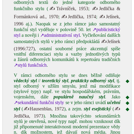
odborných textů do jedné kategorie odborného
funkčního stylu (
✍Trávníček, 1953
;
✍Jedlička &
Formánková ad., 1970
;
✍Jedlička, 1974
;
✍Jelínek,
1996
aj.). Naopak se z jeho rámce jako samostatný
funkční styl vyděluje v polovině 50. let
↗publicistický
styl
a nověji i
↗administrativní styl
. Vyčleňování dalších
samostatných stylů v jeho rámci předpokládá
✍Jelínek
(1996:727)
, ostatní souborné práce akcentují spíše
vnitřní diferenciaci stylu a vazby jednotlivých typů
a žánrů odborných komunikátů k repertoáru tradičních
↗stylů funkčních
.
V rámci odborného stylu se dnes běžně odlišuje
vědecký styl
//
teoretický styl
,
prakticky odborný styl
, tj.
◆
styl odborný v užším smyslu, jenž má modifikace
(stylové typy) např. ve stylu hospodářském, právním,
vojenském, dále
populárně naučný styl
. Jako
◆
↗sekundární funkční styly
se v jeho rámci uvádí
učební
◆
styl
(
✍Hausenblas, 1972
), a zejm.
styl
esejistický
(
✍
◆
Jedlička, 1973
). Množina takovýchto sekundárních
stylů je otevřená, nové typy např. mohou vzniknout dík
již připomenuté interaktivnosti moderní prezentace vědy
n.
dík možnostem, jež dávají nová média. Jinou