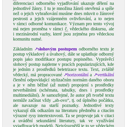
diferenciaci odborného vyjadřování ukazuje dělení na
jednotlivé žánry. I tu je množina žánrů otevřená a spíše
než o jejich vyhraňování musíme dnes mluvit o žánrové
pestrosti a jejich vzájemném ovlivňování, a to nejen
v rámci odborné komunikace. Význam pro tento vývoj
má nejen proměna v rámci
č.
vědeckého diskursu, ale
i mezinárodní vazby, které jsou zejména pro vědeckou
komunitu nutné.
Základním
↗
slohovým postupem
odborného textu je
postup výkladový a úvahový, dále se uplatňuje odborný
popis jako modifikace postupu popisného. Vyprávěcí
slohový postup najdeme v pracích popularizujících, kde
je jedním z prostředků beletrizace textu. Text, zvláště
vědecký, má propracované
↗horizontální
a
↗vertikální
členění odpovídající stylizačním normám daného oboru
a je v něm běžné (až nutné) propojení s prostředky
neverbálními (schémata, tabulky, dnes i prostředky
multimediální). Je samozřejmé, že autor při tvorbě textu
nemůže začínat vždy „ab‑ovo“, tj. od úplného počátku,
ale navazuje na starší poznatky. Jednotlivé texty
vykazují dík odkazům na literaturu předmětu a citacím
výrazné rysy intertextovosti. Ta se projevuje jak v citaci
a uvádění sekundární literatury, tak ve využívání
vyjadřovacích modelů. Nejvýraznější je to ve vědeckém