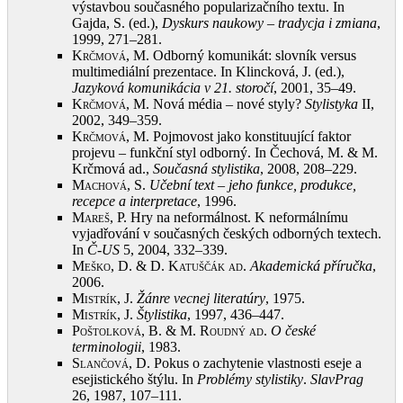
výstavbou současného popularizačního textu. In
Gajda, S. (ed.),
Dyskurs naukowy – tradycja i zmiana
,
1999, 271–281
.
Krčmová, M.
Odborný komunikát: slovník versus
multimediální prezentace. In Klincková, J. (ed.),
Jazyková komunikácia v 21. storočí
, 2001, 35–49
.
Krčmová, M.
Nová média ‒ nové styly?
Stylistyka
II,
2002, 349–359
.
Krčmová, M.
Pojmovost jako konstituující faktor
projevu – funkční styl odborný. In Čechová, M. & M.
Krčmová ad.,
Současná stylistika
, 2008, 208–229
.
Machová, S.
Učební text – jeho funkce, produkce,
recepce a interpretace
, 1996
.
Mareš, P.
Hry na neformálnost. K neformálnímu
vyjadřování v současných českých odborných textech.
In
Č-US
5, 2004, 332–339
.
Meško, D. & D. Katuščák ad
.
Akademická příručka
,
2006
.
Mistrík, J.
Žánre vecnej literatúry
, 1975
.
Mistrík, J.
Štylistika
, 1997, 436–447
.
Poštolková, B. & M. Roudný ad
.
O české
terminologii
, 1983
.
Slančová, D.
Pokus o zachytenie vlastnosti eseje a
esejistického štýlu. In
Problémy stylistiky
.
SlavPrag
26, 1987, 107–111
.