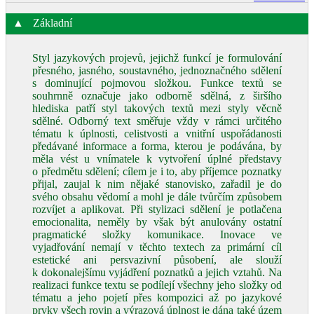
▲
Základní
Styl jazykových projevů, jejichž funkcí je formulování
přesného, jasného, soustavného, jednoznačného sdělení
s dominující pojmovou složkou. Funkce textů se
souhrnně označuje jako odborně sdělná, z širšího
hlediska patří styl takových textů mezi styly věcně
sdělné. Odborný text směřuje vždy v rámci určitého
tématu k úplnosti, celistvosti a vnitřní uspořádanosti
předávané informace a forma, kterou je podávána, by
měla vést u vnímatele k vytvoření úplné představy
o předmětu sdělení; cílem je i to, aby příjemce poznatky
přijal, zaujal k nim nějaké stanovisko, zařadil je do
svého obsahu vědomí a mohl je dále tvůrčím způsobem
rozvíjet a aplikovat. Při stylizaci sdělení je potlačena
emocionalita, neměly by však být anulovány ostatní
pragmatické složky komunikace. Inovace ve
vyjadřování nemají v těchto textech za primární cíl
estetické ani persvazivní působení, ale slouží
k dokonalejšímu vyjádření poznatků a jejich vztahů. Na
realizaci funkce textu se podílejí všechny jeho složky od
tématu a jeho pojetí přes kompozici až po jazykové
prvky všech rovin a výrazová úplnost je dána také územ