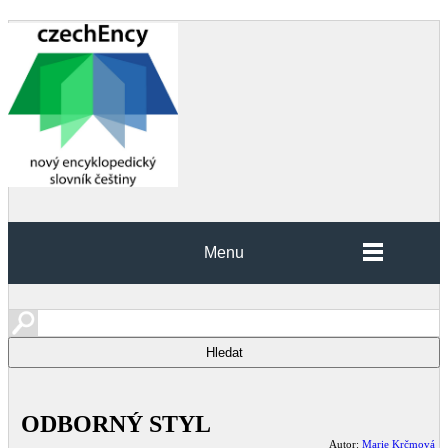
Menu
ODBORNÝ STYL
Autor:
Marie Krčmová