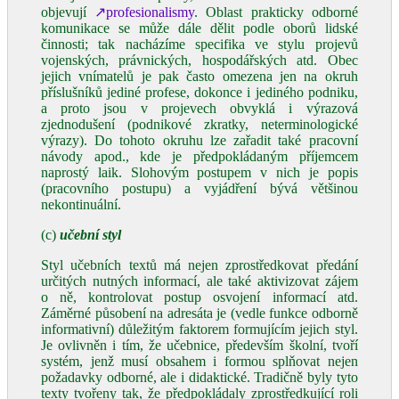
objevují
↗profesionalismy
. Oblast prakticky odborné
komunikace se může dále dělit podle oborů lidské
činnosti; tak nacházíme specifika ve stylu projevů
vojenských, právnických, hospodářských atd. Obec
jejich vnímatelů je pak často omezena jen na okruh
příslušníků jediné profese, dokonce i jediného podniku,
a proto jsou v projevech obvyklá i výrazová
zjednodušení (podnikové zkratky, neterminologické
výrazy). Do tohoto okruhu lze zařadit také pracovní
návody apod., kde je předpokládaným příjemcem
naprostý laik. Slohovým postupem v nich je popis
(pracovního postupu) a vyjádření bývá většinou
nekontinuální.
(c)
učební
styl
Styl učebních textů má nejen zprostředkovat předání
určitých nutných informací, ale také aktivizovat zájem
o ně, kontrolovat postup osvojení informací atd.
Záměrné působení na adresáta je (vedle funkce odborně
informativní) důležitým faktorem formujícím jejich styl.
Je ovlivněn i tím, že učebnice, především školní, tvoří
systém, jenž musí obsahem i formou splňovat nejen
požadavky odborné, ale i didaktické. Tradičně byly tyto
texty tvořeny tak, že předpokládaly zprostředkující roli