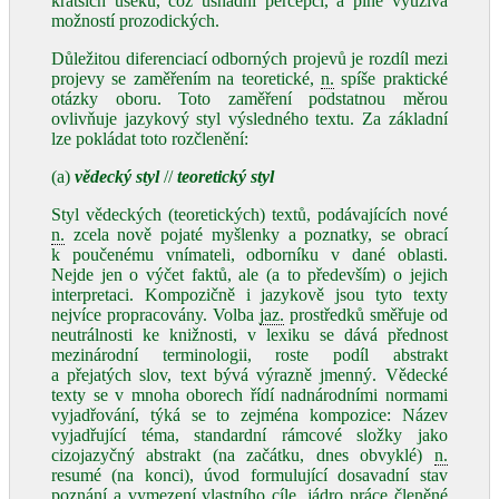
kratších úseků, což usnadní percepci, a plně využívá
možností prozodických.
Důležitou diferenciací odborných projevů je rozdíl mezi
projevy se zaměřením na teoretické,
n.
spíše praktické
otázky oboru. Toto zaměření podstatnou měrou
ovlivňuje jazykový styl výsledného textu. Za základní
lze pokládat toto rozčlenění:
(a)
vědecký styl
//
teoretický styl
Styl vědeckých (teoretických) textů, podávajících nové
n.
zcela nově pojaté myšlenky a poznatky, se obrací
k poučenému vnímateli, odborníku v dané oblasti.
Nejde jen o výčet faktů, ale (a to především) o jejich
interpretaci. Kompozičně i jazykově jsou tyto texty
nejvíce propracovány. Volba
jaz.
prostředků směřuje od
neutrálnosti ke knižnosti, v lexiku se dává přednost
mezinárodní terminologii, roste podíl abstrakt
a přejatých slov, text bývá výrazně jmenný. Vědecké
texty se v mnoha oborech řídí nadnárodními normami
vyjadřování, týká se to zejména kompozice: Název
vyjadřující téma, standardní rámcové složky jako
cizojazyčný abstrakt (na začátku, dnes obvyklé)
n.
resumé (na konci), úvod formulující dosavadní stav
poznání a vymezení vlastního cíle, jádro práce členěné