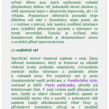
určené dětem jsou jejich možnostem vnímání
přizpůsobeny délkou vět, jednodušší slovní zásobou
n.
větší názorností nejen v obrazovém doprovodu, ale i ve
výkladu. Popularizace odborných poznatků hraje
důležitou roli také v žurnalistice, nejen psané, ale
i v rozhlase a televizi, kde nastává rozdělení informace
mezi vyjádření přirozeným jazykem a informace ve
formě neverbální. Typická je zvýšená míra
kontaktovosti; důsledkem je deanonymizace autora
a uvolnění přísné spisovnosti textu.
(e)
esejistický styl
Specifické stylové vlastnosti najdeme v eseji, žánru
odborné komunikace, který se formoval na základě
vědecké úvahy zesílením subjektivity, zvýrazněním
estetické složky informace a posílením zřetele
k vnímateli textu. Pro esejistický styl je proto
charakteristické sepětí prvků
o.s.
a
↗uměleckého stylu
;
současně je bližší
↗stylu publicistiky
, přesněji její
beletrizované části. V eseji vzrůstá podíl příznakových
slov, častěji se objeví obrazné vyjádření, uplatní se
variabilnější stavba věty a souvětí, v jednoduché větě
najdeme častěji několikanásobné větné členy
n.
přívlastkové konstrukce, užívají se i modálně