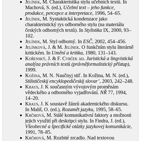
Jelínek, M.
Charakteristika stylu učebních textů. In
Machová, S. (ed.),
Učební text – jeho funkce,
produkce, percepce a interpretace
, 1996, 54–65
.
Jelínek, M.
Syntaktická kondenzace jako
charakteristický rys odborného stylu (na materiálu
českých odborných textů). In
Stylistika
IX, 2000, 93–
102
.
Jelínek, M.
Styl odborný. In
ESČ
, 2002, 454–456
.
Jelínková, J. & M. Jelínek
. O funkčním stylu literárně
kritickém. In
Umění a kritika
, 1980, 131–143
.
Kořenský, J. & F. Cvrček ad
.
Juristická a lingvistická
analýza právních textů (právněformalistický přístup)
,
1999
.
Kožina, M.
N. Naučnyj stiľ. In Kožina, M. N. (ed.),
Stilističeskij encyklopedičeskij slovar’
, 2003, 242–248
.
Kraus, J.
K současným vývojovým proměnám
vědeckého a odborného vyjadřování.
NŘ
77, 1994,
14–20
.
Kraus, J.
K soustavě žánrů akademického diskursu.
In Mališ, O. (ed.),
Rozumět jazyku
, 1995, 58–65
.
Krčmová, M.
Stálé komunikativní faktory a možnosti
jejich využití při deskripci stylu. In Findra, J. (ed.),
Všeobecné a špecifické otázky jazykovej komunikácie
,
1991, 78–85
.
Krčmová, M.
Rozbité zrcadlo. Nad textovou