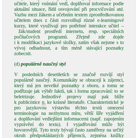
učitele, který vnímání vedl, doplňoval informace podle
aktuální situace, řídil osvojování při procvičování atd.
Vazbu mezi žákem a učebním textem zprostředkovanou
učitelem dnes z části rozvolňují různé e‑learningové
kurzy, které využívají pro potřebné interakce učitel –
žák/student prostředí internetu, resp. speciálních
počítačových programů. Zřejmě zde dojde
i k modifikaci jazykové složky, zatím však nejsme s to
vývoj odhadnout, a tím méně stávající poznatky
zobecnit.
(d)
populárně naučný styl
V posledních desetiletích se značně rozvíjí styl
populárně naučný. Komunikáty se obracejí k zájemci,
který má jen nevelké poznatky z oboru, a tomu se
podřizuje jak výběr faktů, tak i forma zpracování: to se
beletrizuje. Jednotlivé projevy mají pak blíže
k publicistice
n.
ke krásné literatuře. Charakteristické je
pro jazykovou výstavbu těchto textů omezení
terminologie na nezbytnou míru, větší šíře vyjádření
a doplňování vedlejšími informacemi (např. zapojením
vyprávění do textu). I vyjadřování může být
hovorovější. Tyto texty bývají často zaměřeny na určitý
okruh předpokládaných příjemců, zejména knížky