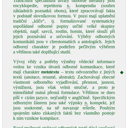
Tradičními speciálními útvary odborné literatury jsou
encyklopedie, repetitoria
n.
kompendia (souhrn
základních poznatků oboru), které zpracovávají fakta
v podstatě slovníkovou formou. V praxi mají uplatnění
tradiční „klíče“, tj. formalizované systematicky
uspořádané odborné popisy určité velké skupiny
objektů, např. savců, rostlin, hornin, které slouží při
jejich poznávání a určování. Výběry odborných
komunikátů jsou v chrestomatiích a antologiích. Jejich
odborný charakter je podtržen pečlivým výběrem
a většinou také doplňující studií.
Vývoj vědy a potřeby výměny vědecké informace
vedou ke vzniku útvarů odborné komunikace, které
mají charakter
metatextu
– textu odvozeného z jiných
◆
textů (anotace, resumé, abstrakt). Zachovávají obecné
vlastnosti odborného vyjadřování, přesnost, jasnost,
výstižnost, jsou však velmi stručné, a proto je
mimořádně nutná přesná formulace. Většinou se dnes
píší v cizím jazyce, nejčastěji v angličtině. Specifickým
odborným žánrem jsou také výpisky
n.
konspekt, jež
jsou soukromé, na ně navazuje rešerše. Pouhým
spojením takto získaných faktů bez vlastního postoje
k nim vznikne kompilace.
Nové možnosti stylizaci odborných textů dává současná