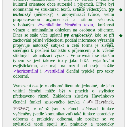
kulturní orientace obce autorské i přijemců. Dříve byl
dominantní ve strukturaci textů, zvláště vědeckých,
typ
◆
teutonský
(německý) s anonymizací tvůrce, velmi
propracovanou argumentací a silnou věcností,
s bohatým
↗vertikálním členěním textu
, knižností
výrazu a minimálním ohledem na osobnost příjemce.
Dnes se stále více uplatní
typ anglosaský
, kde se při
◆
zachování přísné vědeckosti podání informace výrazněji
projevuje autorský subjekt a celá forma je živější,
směřující k posílení kontaktu s příjemcem, a to včetně
střídmých aktualizací výrazu. Ve srovnání se starším
typem se jeví takové texty jako bližší vyjadřování
esejistickému, ale mají na rozdíl od eseje složité
↗horizontální
i
↗vertikální
členění typické pro texty
odborné.
Vymezení
o.s.
je v odborné literatuře jednotné, ale jeho
vnitřní členění může být v pracích o stylistice
představeno různě. Základem zůstává Havránkovo
členění funkcí spisovného jazyka (
✍Havránek,
1932:67
), v němž jsou v rámci sdělovací funkce
vyčleněny (vedle komunikativní) také funkce teoreticky
odborná a prakticky odborná, ale posléze se ve
stylistické teorii spojil styl prakticky a teoreticky