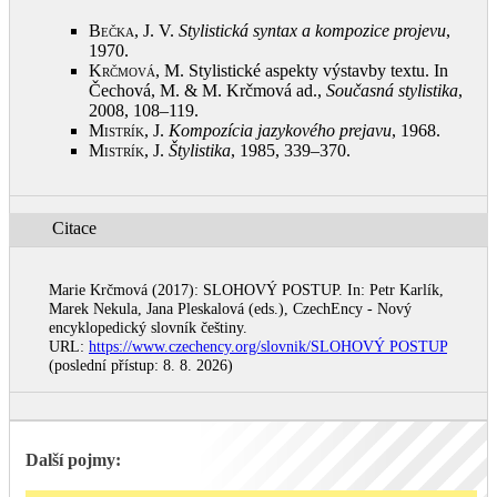
Bečka, J.
V.
Stylistická syntax a kompozice projevu
,
1970
.
Krčmová, M.
Stylistické aspekty výstavby textu. In
Čechová, M. & M. Krčmová ad.,
Současná stylistika
,
2008, 108–119
.
Mistrík, J.
Kompozícia jazykového prejavu
, 1968
.
Mistrík, J.
Štylistika
, 1985, 339–370
.
Citace
Marie Krčmová (2017): SLOHOVÝ POSTUP. In: Petr Karlík,
Marek Nekula, Jana Pleskalová (eds.), CzechEncy - Nový
encyklopedický slovník češtiny.
URL:
https://www.czechency.org/slovnik/SLOHOVÝ POSTUP
(poslední přístup: 8. 8. 2026)
Další pojmy: