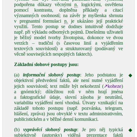
podpořena důkazy věcnými
n.
logickými, osvětlena
pomocí kontrastu, doplněna příklady a citací
významných osobností; na závěr je myšlenka shrnuta
v pregnantní formulaci
n.
je ukázáno její praktické
využití. Tento postup se dodnes intuitivně dodržuje
např. při výkladu odborných pojmů. Dnešnímu uživateli
je běžný model tvorby životopisu, dokonce ve dvou
verzích – tradiční (s časovou linií a vyjádřením
textových souvislostí) a strukturovaný (podávaný ve
věcně souvisejících nespojitých faktech).
Základní slohové postupy jsou:
(a)
informační slohový postup
: Jeho podstatou je
◆
objektivní předvedení faktů, ale není nutné vyjádření
jejich souvislostí; text může být nekohezní (
↗koheze
)
a gnómický; důležitou roli v něm hrají jména
a faktografické údaje, slovní zásoba je neutrální,
variabilita vyjádření není vhodná. Útvary vznikající na
základě tohoto postupu (např. pozvánka, telegram,
hlášení, zpráva) jsou obvyklé v textu administrativním,
publicistickém a v běžné denní komunikaci.
(b)
vyprávěcí slohový postup
: Je pro něj typická
◆
subjektivně (autorsky) viděná prezentace faktů