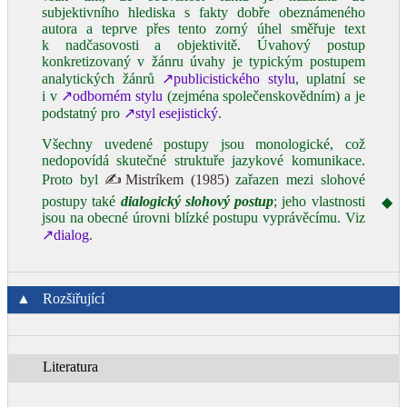
subjektivního hlediska s fakty dobře obeznámeného
autora a teprve přes tento zorný úhel směřuje text
k nadčasovosti a objektivitě. Úvahový postup
konkretizovaný v žánru úvahy je typickým postupem
analytických žánrů
↗publicistického stylu
, uplatní se
i v
↗odborném stylu
(zejména společenskovědním) a je
podstatný pro
↗styl esejistický
.
Všechny uvedené postupy jsou monologické, což
nedopovídá skutečné struktuře jazykové komunikace.
Proto byl
✍Mistríkem (1985)
zařazen mezi slohové
postupy také
dialogický slohový postup
; jeho vlastnosti
◆
jsou na obecné úrovni blízké postupu vyprávěcímu. Viz
↗dialog
.
▲
Rozšiřující
Literatura