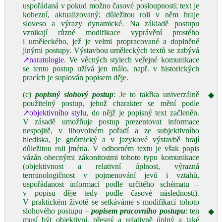
uspořádaná v pokud možno časové posloupnosti; text je
kohezní, aktualizovaný; důležitou roli v něm hraje
sloveso a výrazy dynamické. Na základě postupu
vznikají různé modifikace vyprávění prostého
i uměleckého, jež je velmi propracované a doplněné
jinými postupy. Výstavbou uměleckých textů se zabývá
↗naratologie
. Ve věcných stylech veřejné komunikace
se tento postup užívá jen málo, např. v historických
pracích je suplován popisem děje.
(c)
popisný slohový postup
: Je to takřka univerzálně
◆
použitelný postup, jehož charakter se mění podle
↗objektivního stylu
, do nějž je popisný text začleněn.
V zásadě umožňuje postup prezentovat informace
nespojitě, v libovolném pořadí a ze subjektivního
hlediska, je gnómický a v jazykové výstavbě hrají
důležitou roli jména. V odborném textu je však popis
vázán obecnými zákonitostmi tohoto typu komunikace
(objektivnost a relativní úplnost, výrazná
terminologičnost v pojmenování jevů i vztahů,
uspořádanost informací podle určitého schématu ‒
v popisu děje tedy podle časové následnosti).
V praktickém životě se setkáváme s modifikací tohoto
slohového postupu –
popisem pracovního postupu
: ten
◆
musí být objektivní, přesný a relativně úplný a také