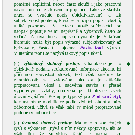
poměrně explicitní, neboť často slouží i jako pracovní
návod pro méně zkušeného příjemce. Také ve školské
praxi se vyučuje popis objektivizovaný, a tak
subjektivnost pohledu, která je principu popisu vlastní,
uniká pozornosti. V textech prostě sdělovacích se
naopak popisuje velmi nepřesně a výběrově, často se
vkládá i časová linie a popis se dynamizuje. V krásné
literatuře může být popis výrazně subjektivizovaný až
lyrizovaný, často tu najdeme
↗aktualizaci
výrazu.
V literární teorii se nazývá takový popis líčení.
(d)
výkladový slohový postup
: Charakterizuje ho
◆
objektivně podaná strukturovaná informace akcentující
příčinnou souvislost složek, text však směřuje ke
gnómičnosti; z jazykového hlediska je důležitá
propracovaná větná a nadvětná stavba s přesně
vyjádřenými vztahy, omezena je aktualizace všech
úrovní vyjádření. Postup je typický pro
↗odborný styl
,
kde má různé modifikace podle vědních oborů a míry
odbornosti, užívá se však také (v méně propracované
podobě) v publicistice.
(e)
úvahový slohový postup
: Má mnoho společných
◆
rysů s výkladem (bývá s ním někdy spojován), liší se
však tím, že souvislost faktů je nazírána ze