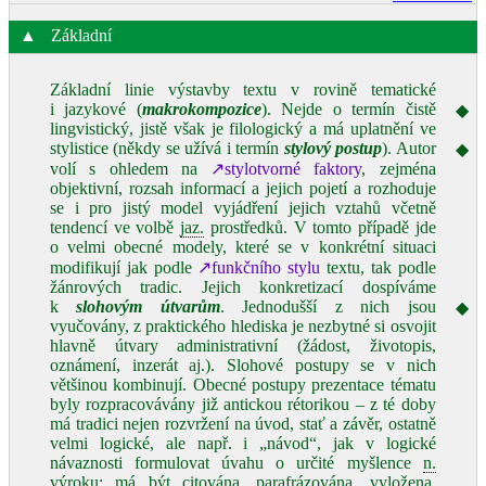
▲
Základní
Základní linie výstavby textu v rovině tematické
i jazykové (
makrokompozice
). Nejde o termín čistě
◆
lingvistický, jistě však je filologický a má uplatnění ve
stylistice (někdy se užívá i termín
stylový postup
). Autor
◆
volí s ohledem na
↗stylotvorné faktory
, zejména
objektivní, rozsah informací a jejich pojetí a rozhoduje
se i pro jistý model vyjádření jejich vztahů včetně
tendencí ve volbě
jaz.
prostředků. V tomto případě jde
o velmi obecné modely, které se v konkrétní situaci
modifikují jak podle
↗funkčního stylu
textu, tak podle
žánrových tradic. Jejich konkretizací dospíváme
k
slohovým útvarům
. Jednodušší z nich jsou
◆
vyučovány, z praktického hlediska je nezbytné si osvojit
hlavně útvary administrativní (žádost, životopis,
oznámení, inzerát aj.). Slohové postupy se v nich
většinou kombinují. Obecné postupy prezentace tématu
byly rozpracovávány již antickou rétorikou – z té doby
má tradici nejen rozvržení na úvod, stať a závěr, ostatně
velmi logické, ale např. i „návod“, jak v logické
návaznosti formulovat úvahu o určité myšlence
n.
výroku: má být citována, parafrázována, vyložena,