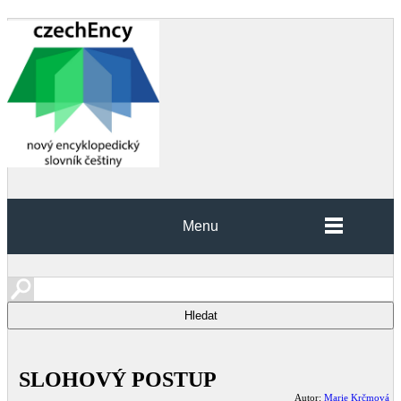
Menu
SLOHOVÝ POSTUP
Autor:
Marie Krčmová